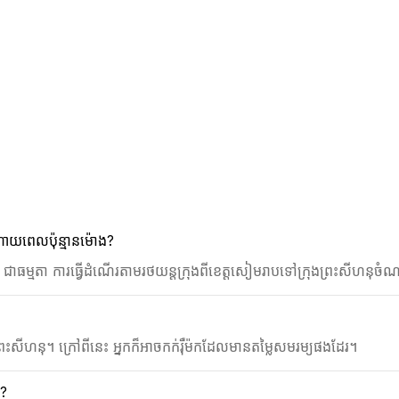
ណាយពេលប៉ុន្មានម៉ោង?
ដែរ។ ជាធម្មតា ការធ្វើដំណើរតាមរថយន្តក្រុងពីខេត្តសៀមរាបទៅក្រុងព្រះស
ងព្រះសីហនុ។ ក្រៅពីនេះ អ្នកក៏អាចកក់រ៉ឺម៉កដែលមានតម្លៃសមរម្យផងដែរ។
ា?