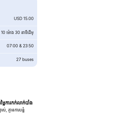
USD 15.00
10 ម៉ោង 30 នាទី​ដើម្
07:00
&
23:50
27
buses
តម្លៃការកក់លាក់បាំង
បាស់, គ្មានការបន្លំ