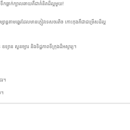
ទឹកធ្លាក់ក្បាលឆាយគឺជាគំនិតដ៏ល្អមួយ!
កម្សាន្តតាមឆ្នេរដែលមានភ្ញៀវទេសចរតិច កោះកុងគឺជាជម្រើសដ៏ល្អ
យាន សួនច្បារ និងទិដ្ឋភាពទីក្រុងដ៏អស្ចារ្យ។
​
ដែរ។
យ។