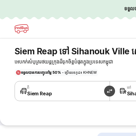
ទទួលបា
Siem Reap ទៅ Sihanouk Ville ស
អេបកក់សំបុត្ររថយន្តក្រុងដ៏ទុកចិត្តបំផុតក្នុងប្រទេសកម្ពុជា
ទទួលបានការបញ្ចុះតម្លៃ 50%
- ប្រើលេខកូដ៖ KHNEW
ពី
ទៅ
Siem Reap
Sih