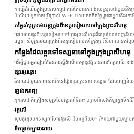
ការធ្វើដំណើរក្នុងប្រទេសកម្ពុជាកាន់តែមានភាពងាយស្រួលជាមួយនឹងក្រុ
ដំណើរ។ អ្នកអាចប្រើប្រាស់ Wi-Fi ដោយឥតគិតថ្លៃ រួមជាមួយនឹងកៅ
តម្លៃសំបុត្ររថយន្តក្រុងពីខេត្តសៀមរាបទៅក្រុងព្រះសីហនុ
ដោយសារផ្លូវពីខេត្តសៀមរាបទៅក្រុងព្រះសីហនុគឺជាផ្លូវដែលពេញនិយម 
ធម្មតា សំបុត្ររថយន្តក្រុងពីខេត្តសៀមរាបទៅក្រុងព្រះសីហនុមានតម្
កន្លែងដែលគួរទៅទស្សនានៅក្នុងក្រុងព្រសីហនុ
ដើម្បីជួយអ្នករៀបចំផែនការធ្វើដំណើរកម្សាន្តឱ្យបានកាន់តែប្រសើរ ខាង
ផ្សារអូរត្រេះ
រីករាយជាមួយភាពរស់រវើកនៅផ្សារអូរត្រេះនាពេលល្ងាច ដែលពេញនិយមខា
ឆ្នេរឯករាជ្យ
ភ្លក់រសជាតិគ្រឿងសមុទ្របែបខ្មែរនៅទីនេះ បន្ទាប់ពីលេងកីឡាក្នុងទឹកដ៏
វត្តលើ
សូមកុំភ្លេចមកទស្សនាវិហារវត្តលើ ដ៏ពេញនិយម។ រីករាយជាមួយស្ថាបត្
ទឹកធ្លាក់ក្បាលឆាយ