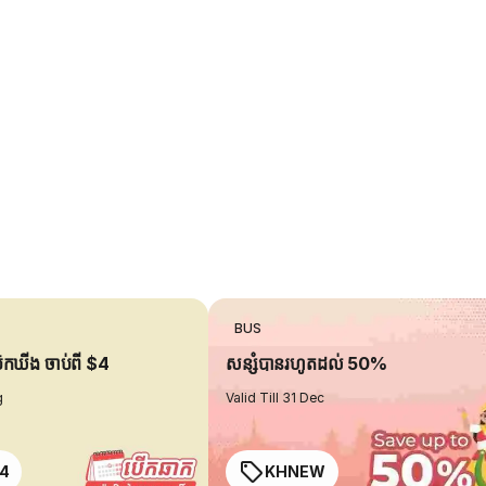
BUS
ប៊ុកឃីង ចាប់ពី $4
សន្សំបានរហូតដល់ 50%
g
Valid Till 31 Dec
4
KHNEW