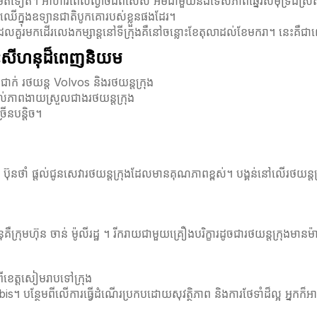
ិតទៀត។ អាហារពេលល្ងាចដ៏ពិសេស អមជាមួយនឹងទេសភាពឆ្នេរសមុទ្រដ៏ស្រស់ស្អាត 
ៃឈើក្នុងឧទ្យានជាតិបូកគោរបស់ខ្លួនផងដែរ។
ាដែលគួរមកដើរលេងកម្សាន្តនៅទីក្រុងគឺនៅចន្លោះខែតុលាដល់ខែមករា។ នេះគឺជា
ព្រះសីហនុដ៏ពេញនិយម
្រជាក់ រថយន្ត Volvos និងរថយន្តក្រុង
្តល់ភាពងាយស្រួលជាងរថយន្តក្រុង
រើនបន្តិច។
វីរៈ ប៊ុនថាំ ផ្តល់ជូនសេវារថយន្តក្រុងដែលមានគុណភាពខ្ពស់។ បង្គន់នៅលើរថ
រុមហ៊ុន ចាន់ ម៉ូលីរដ្ឋ ។ រីករាយជាមួយគ្រឿងបរិក្ខារដូចជារថយន្តក្រុងមានម៉ា
ពពីខេត្តសៀមរាបទៅក្រុង
t Ibis។ បន្ថែមពីលើការធ្វើដំណើរប្រកបដោយសុវត្ថិភាព និងការថែទាំដ៏ល្អ អ