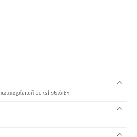
ីហនុចំណាយពេលប្រហែលពី ១០ ទៅ ១២ម៉ោង។