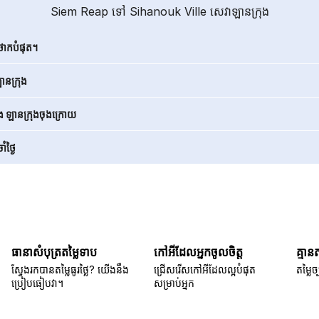
Siem Reap ទៅ Sihanouk Ville សេវាឡានក្រុង
ថោកបំផុត។
នក្រុង
ិង ឡានក្រុងចុងក្រោយ
ំថ្ងៃ
ធានាសំបុត្រតម្លៃទាប
កៅអីដែលអ្នកចូលចិត្ត
គ្មាន
ស្វែងរកបានតម្លៃធូរថ្លៃ? យើងនឹង
ជ្រើសរើសកៅអីដែលល្អបំផុត
តម្លៃច្
ប្រៀបធៀបវា។
សម្រាប់អ្នក