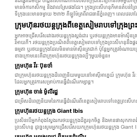
និងឆ្នេរដើមជ្រៃ បង្កើនសោភ័ណភាពរបស់ទីក្រុងនេះឱ្យកើនថែមមួយកម្រ
មានចំការកសិកម្ម និងវាលស្រែផងដែរ។ ក្រុងព្រះសីហនុក៏មានតំបន់ព្រ
ទីក្រុងនេះមានចម្ងាយ ២៣២ គីឡូម៉ែត្រពីរាជធានីភ្នំពេញ។ ពេលវេល
ក្រុមហ៊ុនរថយន្តក្រុងពីខេត្តសៀមរាបទៅក្រុង
អ្នកអាចជ្រើសរើសរវាងរថយន្តក្រុងស្តង់ដារ ឬរថយន្តក្រុងមានម៉ាស៊ីនត
វីអាយភី។ រថយន្តក្រុងប្រណិតពីខេត្តសៀមរាបទៅក្រុងព្រះសីហនុនឹងផ
ធម្មតា ឬរថយន្តក្រុងដែលមិនមានម៉ាស៊ីនត្រជាក់ ប៉ុន្តែអ្នកត្រូវចំណាយច្
ខាងក្រោមនេះគឺជាក្រុមហ៊ុនរថយន្តក្រុងល្បីៗមួយចំនួន៖
ក្រុមហ៊ុន វីរៈ ប៊ុនថាំ
ជាក្រុមហ៊ុនរថយន្តក្រុងដ៏ពេញនិយមមួយនៅអាស៊ីអាគ្នេយ៍ ក្រុមហ៊ុន 
ដែលអ្នកត្រូវការសម្រាប់ការធ្វើដំណើរកម្សាន្ត។
ក្រុមហ៊ុន ចាន់ ម៉ូលីរដ្ឋ
ជម្រើសដ៏ពេញនិយមនៃការធ្វើដំណើរពីខេត្តសៀមរាបទៅខេត្តព្រះសីហនុគឺក្
ក្រុមហ៊ុនរថយន្តក្រុង​ Giant Ibis
ប្រសិនបើអ្នកកំពុងស្វែងរករថយន្តក្រុងដ៏គួរទុកចិត្ត និងមានផាសុកភា
ព្រះសីហនុ ដូច្នេះសូមអ្នកជ្រើសរើសយកក្រុមហ៊ុនរថយន្តក្រុង Gian
ក្រុមហ៊ុន អូឡុងពេជ្រ ដឹកអ្នកដំណើរ