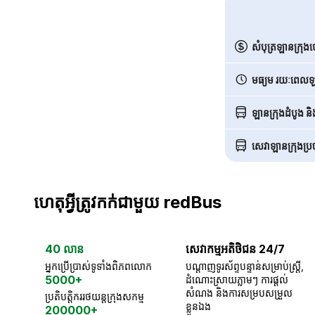
សំបុត្រឡានក្រុង
មធ្យម រយៈពេលឡា
ឡានក្រុងដំបូង ន
សេវាឡានក្រុងប្រចា
ហេតុអ្វីត្រូវកក់ជាមួយ redBus
40 លាន
សេវាកម្មអតិថិជន 24/7
អ្នកប្រើប្រាស់ទូទាំងពិភពលោក
បណ្តាញទូរស័ព្ទបន្ទាន់សម្រាប់ស្ត្រី,
5000+
ដំណោះស្រាយភ្លាមៗ ការផ្តល់
សំណង និងការសម្របសម្រួល
ប្រតិបត្តិកររថយន្តក្រុងសកម្ម
ខ្លួនឯង
200000+