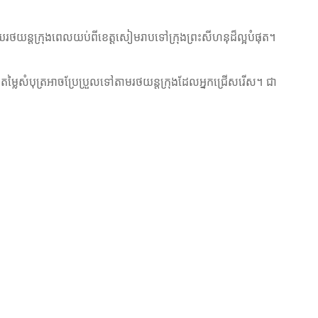
រថយន្តក្រុងពេលយប់ពីខេត្តសៀមរាបទៅក្រុងព្រះសីហនុដ៏ល្អបំផុត។
តម្លៃសំបុត្រអាចប្រែប្រួលទៅតាមរថយន្តក្រុងដែលអ្នកជ្រើសរើស។ ជា