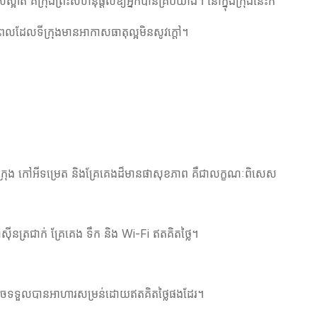
គឺក្រុងព្រះសីហនុផ្តល់ឱ្យអ្នកបានគ្រប់យ៉ាង។ នៅក្នុងក្រុងនេះក៏
ពេលដែលទីក្រុងមានអាកាសធាតុល្អមិនសូវក្ដៅ។
យន្តក្រុង កៅអីទម្រេត និងគ្រែគេងដ៏មានផាសុខភាព គឺជាលក្ខណៈពិសេស
ស៊ីនត្រជាក់ គ្រែគេង ទឹក និង Wi-Fi ឥតគិតថ្លៃ។
្នកក៏អាចទទួលបានអាហារសម្រន់ដោយឥតគិតថ្លៃផងដែរ។