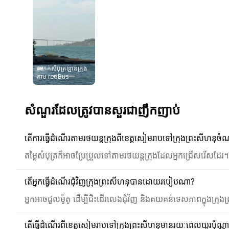
🚌កក់សំបុត្រឡានក្រុង
តាម redBus
សំណួរដែលត្រូវបានសួរជាញឹកញាប់
តើការធ្វើដំណើរតាមរថយន្តក្រុងពីខេត្តសៀមរាបទៅក្រុងព្រះសីហនុចំ
តម្លៃសំបុត្រក៏អាចប្រែប្រួលទៅតាមរថយន្តក្រុងដែលអ្នកជ្រើសរើស​
តើអ្នកធ្វើដំណើរជុំវិញក្រុងព្រះសីហនុបានដោយរបៀបណា?
អ្នកអាចជួលម៉ូតូ ដើម្បីជិះដើរលេងជុំវិញ និងគយគន់ទេសភាពក្នុងក្រុ
តើធ្វើដំណើរពីខេត្តសៀមរាបទៅក្រុងព្រះសីហនុមានរយៈពេលយូរប៉ុណ្ណ