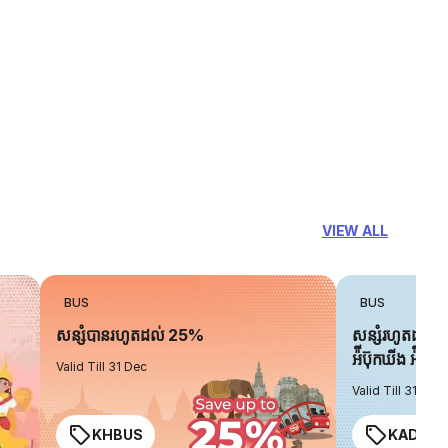
VIEW ALL
BUS
BUS
សន្សំបានរហូតដល់ 25%
សន្សំរហូតដល់ 
អ៉ីប៊ុកឃីង អ៉ិចប្
Valid Till 31 Dec
Valid Till 31 Dec
KHBUS
KADO2