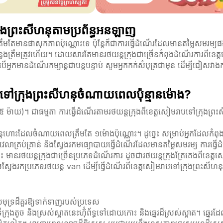
រុងព្រះសីហនុតាមប្រព័ន្ធអនឡាញ
ឹមតែមានផាសុកភាពប៉ុណ្ណោះទេ ប៉ុន្តែក៏ជាការធ្វើដំណើរដែលមានតម្លៃសមរម្យផងដ
ងត្រឹមត្រូវហើយ។ ដោយសារតែមានរថយន្តក្រុងជាច្រើនកំពុងដំណើរការពីខេត្
្នកមានដំណើរកម្សាន្តជាបន្តបន្ទាប់ សូមអ្នកកក់សំបុត្រជាមុន ដើម្បីជៀសវាង
ាបទៅក្រុងព្រះសីហនុចំណាយពេលប៉ុន្មានម៉ោង?
២៥ ម៉ាយ)។ ជាធម្មតា ការធ្វើដំណើរតាមរថយន្តក្រុងពីខេត្តសៀមរាបទៅក្រុ
ន្តហោះដែលចំណាយពេលត្រឹមតែ ១ម៉ោងប៉ុណ្ណោះ។ ដូច្នេះ សម្រាប់អ្នកដែលក
លាគ្រប់គ្រាន់ និងស្វែងរកមធ្យោបាយធ្វើដំណើរដែលមានតម្លៃសមរម្យ ការធ្វើ
់ផ្លូវនេះ មានរថយន្តក្រុងជាច្រើនប្រភេទដំណើរការ ដូចជារថយន្តក្រុងគ្រែគេងពី
កក៏អាចស្វែងរកប្រភេទរថយន្ត van ដើម្បីធ្វើដំណើរពីខេត្តសៀមរាបទៅក្រុងព្រះ
មុទ្រដ៏គួរឱ្យទាក់ទាញរបស់ប្រទេស
ីក្រុងតូច និងស្រស់ស្អាតនេះហ៊ុំព័ទ្ធទៅដោយកោះ និងឆ្នេរដ៏ស្រស់ស្អាត។ ឆ្នេរ