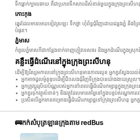
ទឹកធ្លាក់ក្បាលឆាយ គឺជាប្រភពទឹកសាបដ៏សំខាន់មួយក្នុងក្រុងព្រះសីហនុ
កោះកុង
ឆ្នេរដែលមានមេឃខៀវស្រឡះ ទឹកថ្លា ហុំព័ទ្ធជុំវិញដោយជន្លងភ្នំ និង
បំផុត។
ភ្នំមាស
កំពូល​ភ្នំ​មាស​ក៏​ជាកន្លែងទាក់ទាញភ្ញៀវទេសចរ និងអ្នកដំណើរក្នុងស្
គន្លឹះ​ធ្វើ​ដំណើរ​​នៅក្នុងក្រុង​ព្រះសីហនុ
ដើម្បី​ឱ្យ​វិស្សមកាលនៅក្រុងព្រះសីហនុមានភាពរលូន អ្នកគួរស្វែងយល់ព
អ្នក​អាច​ជួល​ម៉ូតូឌុបដើម្បីជិះលេងជុំវិញទីក្រុងបានយ៉ាងងាយស្
អ្នកត្រូវប្ដូររូបិយប័ណ្ណរបស់អ្នកនៅពេលធ្វើដំណើរកម្សាន្តក្នុងក្រុង
អ្នកគួរទុកវត្ថុសំខាន់ៗ និងវត្ថុដែលមានតម្លៃនៅក្នុងបន្ទប់សណ្ឋាគារព
ប្រសិនបើអ្នកមានគម្រោងធ្វើដំណើរកម្សាន្តទៅក្រុងព្រះសីហនុ អ្
🚌កក់សំបុត្រឡានក្រុងតាម redBus