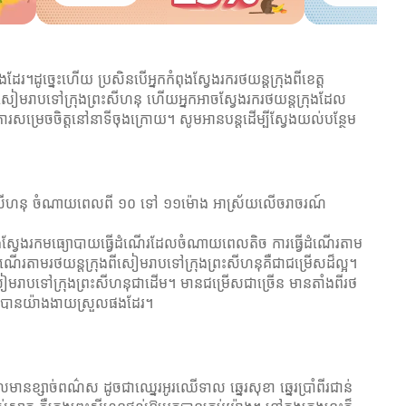
ែរ។ដូច្នេះហើយ ប្រសិនបើអ្នកកំពុងស្វែងរករថយន្តក្រុងពីខេត្ត
តសៀមរាបទៅក្រុងព្រះសីហនុ ហើយអ្នកអាចស្វែងរករថយន្តក្រុងដែល
ការសម្រេចចិត្តនៅនាទីចុងក្រោយ។ សូមអានបន្តដើម្បីស្វែងយល់បន្ថែម
ងព្រះសីហនុ ចំណាយពេលពី ១០ ទៅ ១១ម៉ោង អាស្រ័យលើចរាចរណ៍
ំពុងស្វែងរកមធ្យោបាយធ្វើដំណើរដែលចំណាយពេលតិច ការធ្វើដំណើរតាម
ដំណើរតាមរថយន្តក្រុងពីសៀមរាបទៅក្រុងព្រះសីហនុគឺជាជម្រើសដ៏ល្អ។
ខេត្តសៀមរាបទៅក្រុងព្រះសីហនុជាដើម។ មានជម្រើសជាច្រើន មានតាំងពីរថ
សីហនុបានយ៉ាងងាយស្រួលផងដែរ។
ដែលមានខ្សាច់ពណ៌ស ដូចជាឈ្នេរអូរឈើទាល ឆ្នេរសុខា ឆ្នេរប្រាំពីរជាន់