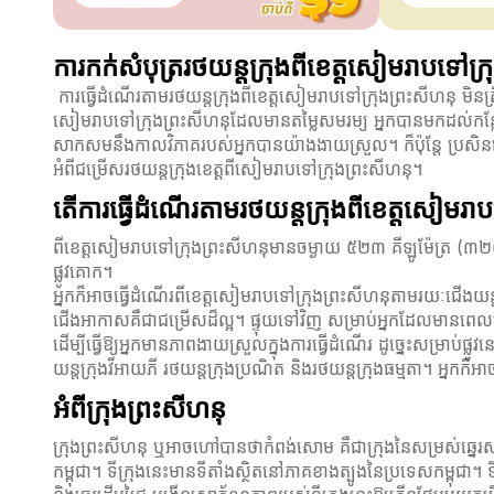
ការកក់សំបុត្ររថយន្តក្រុងពីខេត្តសៀមរាបទៅក្
ការធ្វើដំណើរតាមរថយន្តក្រុងពីខេត្តសៀមរាបទៅក្រុងព្រះសីហនុ មិនត្រ
សៀមរាបទៅក្រុងព្រះសីហនុដែលមានតម្លៃសមរម្យ អ្នកបានមកដល់កន្លែ
សាកសមនឹងកាលវិភាគរបស់អ្នកបានយ៉ាងងាយស្រួល។ ក៏ប៉ុន្តែ ប្រសិនបើអ
អំពីជម្រើសរថយន្តក្រុងខេត្តពីសៀមរាបទៅក្រុងព្រះសីហនុ។
តើការធ្វើដំណើរតាមរថយន្តក្រុងពីខេត្តសៀមរ
ពីខេត្តសៀមរាបទៅក្រុងព្រះសីហនុមានចម្ងាយ ៥២៣ គីឡូម៉ែត្រ (៣
ផ្លូវគោក។
អ្នកក៏អាចធ្វើដំណើរពីខេត្តសៀមរាបទៅក្រុងព្រះសីហនុតាមរយៈជើងយ
ជើងអាកាសគឺជាជម្រើសដ៏ល្អ។ ផ្ទុយទៅវិញ សម្រាប់អ្នកដែលមានពេលវេ
ដើម្បីធ្វើឱ្យអ្នកមានភាពងាយស្រួលក្នុងការធ្វើដំណើរ ដូច្នេះសម្រាប
យន្តក្រុងវីអាយភី រថយន្តក្រុងប្រណិត និងរថយន្តក្រុងធម្មតា។ អ្ន
អំពីក្រុងព្រះសីហនុ
ក្រុងព្រះសីហនុ ឬអាចហៅបានថាកំពង់សោម គឺជាក្រុងនៃសម្រស់ឆ្នេរស
កម្ពុជា។ ទីក្រុងនេះមានទីតាំងស្ថិតនៅភាគខាងត្បូងនៃប្រទេសកម្ពុជា។ ទ