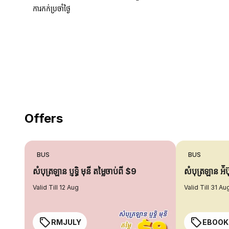
ការកក់ប្រចាំថ្ងៃ
18 Years of experience
you can trust
Offers
BUS
BUS
សំបុត្រឡាន ប្ញទ្ធិ មុនី តម្លៃចាប់ពី $9
សំបុត្រឡាន អ៉ី
Valid Till 12 Aug
Valid Till 31 Au
RMJULY
EBOOK