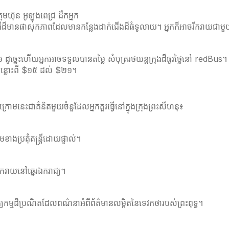
មហ៊ុន អូឡុងពេជ្រ ដឹកអ្នក
អីដ៏មានផាសុកភាពដែលមានកន្លែងដាក់ជើងដ៏ធំទូលាយ។ អ្នកក៏អាចរីករាយជាមួយ
ដូច្នេះហើយអ្នកអាចទទួលបានតម្លៃ សំបុត្ររថយន្តក្រុងដ៏ធូរថ្លៃនៅ redBus។ 
លៃចន្លោះពី $១៥ ដល់ $២១។
ក្រោមនេះជាគំនិតមួយចំនួដែលអ្នកគួរធ្វើនៅក្នុងក្រុងព្រះសីហនុ៖
ងប្រគុំតន្ត្រីដោយផ្ទាល់។
រីករាយនៅឆ្នេរឯករាជ្យ។
យកម្មដ៏ប្រណិតដែលពណ៌នាអំពីព័ត៌មានលម្អិតនៃទេវកថារបស់ព្រះពុទ្ធ។