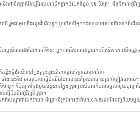
 និងជាទឹកធ្លាក់ដ៏ល្បីដែលមានទឹកធ្លាក់ចុះមកចំនួន ១៤ ម៉ែត្រ។ ពិចនិកនៅជុំវិញ
ព្រៃឈើ រួមជាមួយនឹងឆ្នេរដ៏បរិសុទ្ធ។ ប្រសិនបើអ្នកចង់ទទួលបានបទពិសោធន៍ដើរ
រុកដ៏ពេញនិយមផងដែរ។ នៅទីនេះ អ្នកអាចរីករាយជាមួយការពិកនិក ភោជនីយដ្ឋាន ឧទ្
ីគន្លឹះធ្វើដំណើរនៅក្នុងក្រុងព្រះសីហនុមួយចំនួនជាមុនសិន៖
រួល។ ទាំងនេះគឺជាមធ្យោបាយធ្វើដំណើរដែលមានតម្លៃសមរម្យសម្រាប់ភ្ញៀវទេសចរ។ 
ព្រះសីហនុ។ ក៏ប៉ុន្តែ កន្លែងមួយចំនួននៅក្នុងក្រុងព្រះសីហនុក៏មានទទួលលុយដុល្លារ
េលធ្វើដំណើរជុំវិញទីក្រុង។
នកគួរកក់សណ្ឋាគារទុកជាមុន ពីព្រោះទីក្រុងនេះជាតំបន់ទេសចរណ៍ដ៏ពេញនិយមមួ