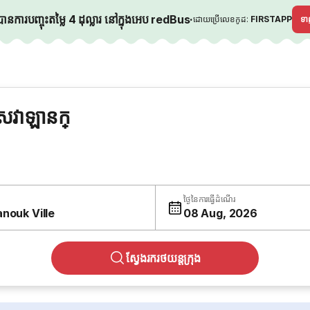
នការបញ្ចុះតម្លៃ 4 ដុល្លារ នៅក្នុងអេប redBus
·
ដោយប្រើលេខកូដ:
FIRSTAPP
ទ
េវាឡានក្
ថ្ងៃនៃការធ្វើដំណើរ
anouk Ville
08 Aug, 2026
ស្វែងរករថយន្តក្រុង