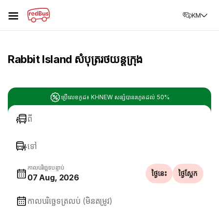
☰
KM
Rabbit Island សំបុត្ររថយន្តក្រុង
ប្រើលេខកូដ៖ KHNEW សន្សំបានរហូតដល់ 50%
ពី
ទៅ
កាលបរិច្ឆេទបន្ទាប់
ថ្ងៃនេះ
ថ្ងៃស្អែក
07 Aug, 2026
កាលបរិច្ឆេទត្រលប់ (មិនតម្រូវ)