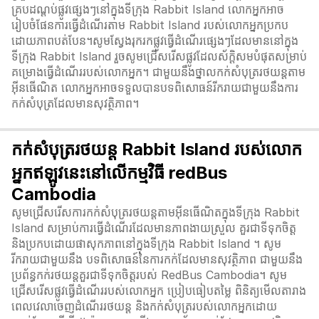
គ្របដណ្តប់ផ្លូវផ្សេងៗនៅក្នុងទីក្រុង Rabbit Island លោកអ្នកអាច
រៀបចំផែនការធ្វើដំណើរតាម Rabbit Island របស់លោកអ្នកប្រកប
ដោយភាពបត់បែន។សូមស្វែងរុករកផ្លូវធ្វើដំណើរផ្សេងៗដែលមាននៅក្នុង
ទីក្រុង Rabbit Island រួចសូមជ្រើសរើសផ្លូវដែលស័ក្តិសមបំផុតសម្រាប់
គម្រោងធ្វើដំណើររបស់លោកអ្នក។ ជាមួយនឹងថ្នាលកក់សំបុត្ររថយន្តតាម
អ៊ីនធើណិត លោកអ្នកអាចទទួលបានបទពិសោធន៍រីករាយជាមួយនឹងការ
កក់សំបុត្រដែលមានសុវត្ថិភាព។
កក់សំបុត្ររថយន្ត Rabbit Island របស់លោក
អ្នកឥឡូវនេះនៅលើកម្មវិធី redBus
Cambodia
សូមជ្រើសរើសការកក់សំបុត្ររថយន្តតាមអ៊ីនធើណិតក្នុងទីក្រុង Rabbit
Island សម្រាប់ការធ្វើដំណើរដែលមានភាពងាយស្រួល គួរជាទីទុកចិត្ត
និងប្រកបដោយផាសុកភាពនៅក្នុងទីក្រុង Rabbit Island ។ សូម
រីករាយជាមួយនឹង បទពិសោធន៍នៃការកក់ដែលមានសុវត្ថិភាព ជាមួយនឹង
ប្រព័ន្ធកក់រថយន្តគួរជាទីទុកចិត្តរបស់ RedBus Cambodia។ សូម
ជ្រើសរើសផ្លូវធ្វើដំណើររបស់លោកអ្នក ប្រៀបធៀបតម្លៃ ពិនិត្យមើលតារាង
ពេលវេលាចេញដំណើររថយន្ត និងកក់សំបុត្ររបស់លោកអ្នកដោយ