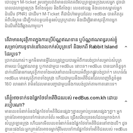
បោះពុម្ព។ M-ticket រួមបញ្ចូលព័ត៌មានលំអិតអំពីសំបុត្រឡានក្រុងរបស់អ្នក ដូចជា
ពេលវេលាឡានក្រុង ទីតាំងទទួល និងទីតាំងចុះ លេខរថយន្ត និងលេខសម្គាល់អ្នក
ដំណើរ (PNR) ជាដើម។ M-Ticket គឺជាជំហ៊ានមួយដែល redBus បានគិតគូរ
អំពីបរិស្ថាន ដើម្បីកាត់បន្ថយចំនួនសំបុត្រក្រដាស និងដើម្បីធានាសុវត្ថិភាពអ្នក
ដំណើរពីជំងឺឆ្លងណាមួយ។
តើវាមានសុវត្ថិភាពក្នុងការប្រើប័ណ្ណឥណទាន ឬប័ណ្ណឥណពន្ធរបស់ខ្ញុំ
សម្រាប់ការទូទាត់នៅពេលកក់សំបុត្រទៅ និងមកពី Rabbit Island
ដែរឬទេ?
ប្រាកដណាស់។ អ្នកមិនមានអ្វីដែលត្រូវព្រួយបារម្ភអំពីការបង់ប្រាក់សម្រាប់សំបុត្រ
តាមរយៈប័ណ្ណឥណពន្ធ ឬកាតជាមួយ redBus នោះទេ។ redBus បានយកចិត្តទុក
ដាក់លើវិធានការសុវត្ថិភាពទាំងអស់នៅពេលនិយាយអំពីច្រកផ្លូវបង់ប្រាក់។ គេហទំព័រ
redBus មានសុវត្ថិភាពទាំងស្រុង ហើយជាមួយនឹងអតិថិជនដែលពេញចិត្តចំនួន
180 លាននាក់ វាមិនដែលមានបញ្ហាជាមួយនឹងការបង់ប្រាក់តាមកាតនោះទេ។
តើខ្ញុំអាចទាក់ទងផ្នែកថែទាំអតិថិជនរបស់ redBus.com.kh ដោយ
របៀបណា?
មានលេខទំនាក់ទំនងផ្នែកថែទាំអតិថិជនផ្សេងៗគ្នាសម្រាប់ប្រទេសផ្សេងៗគ្នា។ អ្នក
គ្រាន់តែអាចចូលទៅកាន់គេហទំព័រ redBus ជ្រើសរើសប្រទេសដែលអ្នកចង់កក់
សំបុត្រឡានក្រុង ហើយរកមើលលេខទំនាក់ទំនងផ្នែកថែទាំអតិថិជននៅខាងលើ។ ដូច
គ្នានេះផងដែរ អ្នកគ្រាន់តែអាចទម្លាក់អ៊ីមែលទៅការផ្នែកថែទាំអតិថិជនរបស់ redBus