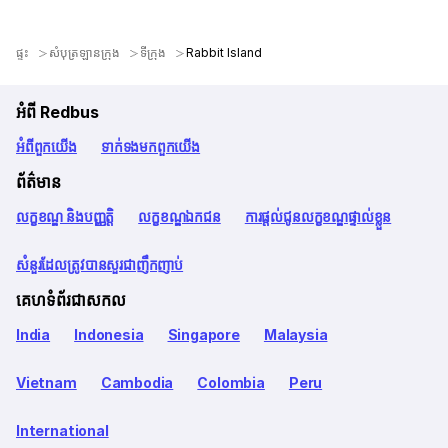
ផ្ទះ
សំបុត្រឡានក្រុង
ទីក្រុង
Rabbit Island
អំពី Redbus
អំពី​ពួក​យើង
ទាក់ទង​មក​ពួក​យើង
ព័ត៌មាន
លក្ខខណ្ឌ និងបញ្ញត្តិ
លក្ខខណ្ឌឯកជន
ការផ្តល់ជូនលក្ខខណ្ឌផ្ទាល់ខ្លួន
សំនួរដែលត្រូវបានសួរជាញឹកញាប់
គេហទំព័រជាសកល
India
Indonesia
Singapore
Malaysia
Vietnam
Cambodia
Colombia
Peru
International