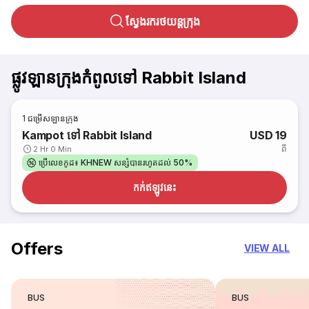
ស្វែងរករថយន្តក្រុង
ផ្លូវឡានក្រុងកំពូលទៅ Rabbit Island
1
ជម្រើសឡានក្រុង
Kampot ទៅ Rabbit Island
USD 19
ពី
2 Hr 0 Min
ប្រើលេខកូដ៖ KHNEW សន្សំបានរហូតដល់ 50%
កក់​ឥឡូវនេះ
Offers
VIEW ALL
BUS
BUS