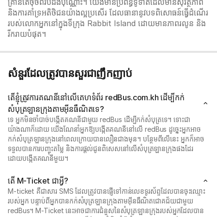
គ្រាន់តែចុចពីរបីដងប៉ុណ្ណោះ។ យើងមានប្រព័ន្ធទូទាត់ដែលមានសុវត្ថិភាព
និងការគាំទ្រអតិថិជនយ៉ាងល្អប្រសើរ ដែលធានានូវបទពិសោធន៍ធ្វើដំណើរ
របស់លោកអ្នកនៅក្នុងទីក្រុង Rabbit Island ដោយមានភាពរលូន និង
រីករាយបំផុត។
សំនួរដែលត្រូវបានសួរជាញឹកញាប់
តើខ្ញុំត្រូវការគណនីនៅលើគេហទំព័រ redBus.com.kh ដើម្បីកក់
សំបុត្រឡានក្រុងតាមអ៊ីនធឺណិតទេ?
ទេ អ្នកមិនចាំបាច់បង្កើតគណនីជាមួយ redBus ដើម្បីកក់សំបុត្រទេ។ ទោះជា
យ៉ាងណាក៏ដោយ យើងណែនាំអ្នកឱ្យបង្កើតគណនីនៅលើ redBus ដូច្នេះអ្នកអាច
កក់សំបុត្រឡានក្រុងនៅពេលក្រោយបានលឿនជាងមុន។ បន្ថែមពីលើនេះ អ្នកក៏អាច
ទទួលបានការបញ្ចុះតម្លៃ និងការផ្តល់ជូនពិសេសនៅលើសំបុត្រឡានក្រុងផងដែរ
ដោយបង្កើតគណនីមួយ។
តើ M-Ticket ជាអ្វី?
M-ticket គឺជាសារ SMS ដែលត្រូវបានផ្ញើទៅកាន់លេខទូរស័ព្ទដែលបានចុះឈ្មោះ
របស់អ្នក បន្ទាប់ពីអ្នកបានកក់សំបុត្រឡានក្រុងតាមអ៊ីនធឺណិតជោគជ័យជាមួយ
redBus។ M-Ticket នេះអាចជាការជំនួសនៃសំបុត្រឡានក្រុងរបស់អ្នកដែលបាន