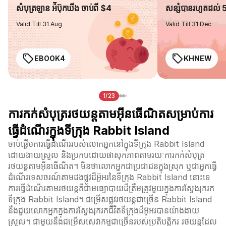
សំបុត្រឡាន អ៉ីប៊ុកឃីង ចាប់ពី $4
សន្សំបានរហូតដល់
Valid Till 31 Aug
Valid Till 31 Dec
EBOOK4
KHNEW
1/23
ការកក់សំបុត្ររថយន្តតាមអ៊ីនធើណិតសម្រាប់ការ
ធ្វើដំណើរក្នុងទីក្រុង Rabbit Island
ចាប់ផ្តើមការធ្វើដំណើររបស់លោកអ្នកនៅក្នុងទីក្រុង Rabbit Island
ដោយងាយស្រួល និងប្រកបដោយផាសុកភាពតាមរយៈការកក់សំបុត្រ
រថយន្តតាមអ៊ីនធើណិត។ មិនថាលោកអ្នកជាប្រជាជនក្នុងស្រុក ឬជាអ្នកធ្វើ
ដំណើរទេសចរណ៍តាមដងផ្លូវដ៏អ៊ូអរនៃទីក្រុង Rabbit Island នោះទេ
ការធ្វើដំណើរតាមរថយន្តគឺជាមធ្យោបាយដ៏ត្រឹមត្រូវមួយក្នុងការស្វែងរុករក
ទីក្រុង Rabbit Island។ ជម្រើសផ្លូវរថយន្តជាច្រើន Rabbit Island
នឹងជួយលោកអ្នកក្នុងការស្វែងរុករកជីវិតទីក្រុងដ៏អ៊ូ​អរបានយ៉ាងងាយ
ស្រួល។ ជាមួយនឹងជម្រើសសេវាកម្មជាច្រើនរបស់ប្រតិបត្តិករ រថយន្តដែល