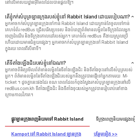
នៅលើអាសយដ្ឋានអ៊ីមែលដែលបានផ្តល់ឱ្យ។
តើខ្ញុំកក់សំបុត្រឡានក្រុងរបស់ខ្ញុំនៅ Rabbit Island ដោយរបៀបណា?
អ្នកអាចកក់សំបុត្រឡានក្រុងទៅកាន់ Rabbit Island ដោយគ្រាន់តែចូលទៅកាន់
គេហទំព័រ redBus ជ្រើសរើសប្រទេស និងបំពេញព័ត៌មានលម្អិតនៃទីក្រុងដែលអ្នក
ចេញដំណើរ និងទីក្រុងគោលដៅរបស់អ្នក។ គេហទំព័រ redBus គឺងាយស្រួលប្រើ
ហើយដោយមានជំនួយផ្សេងៗ អ្នកអាចកក់សំបុត្រឡានក្រុងទៅ Rabbit Island
ក្នុងរយៈពេលពីរបីនាទី។
តើ​ទីតាំងឡើងជិះ​របស់​ខ្ញុំ​នៅ​ឯណា?
អ្នក​អាច​ពិនិត្យ​មើល​ព័ត៌មាន​លម្អិត​នៃ​ទីតាំងឡើងជិះ និង​ទីតាំងចុះ​នៅលើ​សំបុត្រ​របស់​
អ្នក។ ព័ត៌មានលម្អិតនៃទីតាំងឡើងជិះរបស់អ្នកនឹងត្រូវបានផ្ញើទៅអ្នកតាមរយៈ M-
ticket ។ ដូចគ្នានេះផងដែរ ខណៈពេលដែលកំពុងស្វែងរកសំបុត្រឡានក្រុងនៅលើ
redBus.com.kh ទីតាំងឡើងជិះ និងទីតាំងចុះរបស់អ្នកត្រូវបានរៀបរាប់នៅខាង
ក្រោមកាលវិភាគ។
ផ្លូវឡានក្រុងពេញនិយមទៅ Rabbit Island
ទីក្រុងពេញនិយមផ្សេងទៀត
Kampot ទៅ Rabbit Island ឡានក្រុង
បន្ថែមទៀត >>