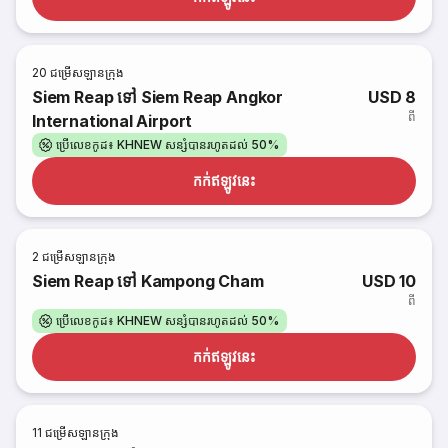
20
ជម្រើសឡានក្រុង
Siem Reap ទៅ Siem Reap Angkor
USD 8
ពី
International Airport
ប្រើលេខកូដ៖ KHNEW សន្សំបានរហូតដល់ 50%
កក់​ឥឡូវនេះ
2
ជម្រើសឡានក្រុង
Siem Reap ទៅ Kampong Cham
USD 10
ពី
ប្រើលេខកូដ៖ KHNEW សន្សំបានរហូតដល់ 50%
កក់​ឥឡូវនេះ
11
ជម្រើសឡានក្រុង