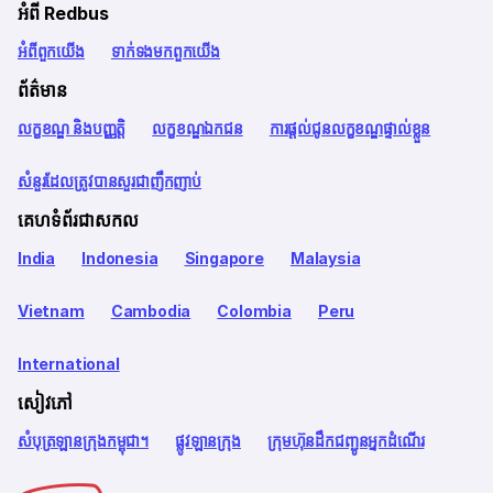
អំពី Redbus
អំពី​ពួក​យើង
ទាក់ទង​មក​ពួក​យើង
ព័ត៌មាន
លក្ខខណ្ឌ និងបញ្ញត្តិ
លក្ខខណ្ឌឯកជន
ការផ្តល់ជូនលក្ខខណ្ឌផ្ទាល់ខ្លួន
សំនួរដែលត្រូវបានសួរជាញឹកញាប់
គេហទំព័រជាសកល
India
Indonesia
Singapore
Malaysia
Vietnam
Cambodia
Colombia
Peru
International
សៀវភៅ
សំបុត្រឡានក្រុងកម្ពុជា។
ផ្លូវឡានក្រុង
ក្រុមហ៊ុនដឹកជញ្ជូនអ្នកដំណើរ