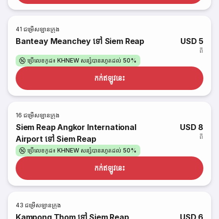
41
ជម្រើសឡានក្រុង
Banteay Meanchey ទៅ Siem Reap
USD 5
ពី
ប្រើលេខកូដ៖ KHNEW សន្សំបានរហូតដល់ 50%
កក់​ឥឡូវនេះ
16
ជម្រើសឡានក្រុង
Siem Reap Angkor International
USD 8
ពី
Airport ទៅ Siem Reap
ប្រើលេខកូដ៖ KHNEW សន្សំបានរហូតដល់ 50%
កក់​ឥឡូវនេះ
43
ជម្រើសឡានក្រុង
Kampong Thom ទៅ Siem Reap
USD 6