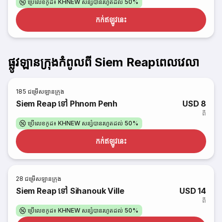
ប្រើលេខកូដ៖ KHNEW សន្សំបានរហូតដល់ 50%
កក់​ឥឡូវនេះ
ផ្លូវឡានក្រុងកំពូលពី Siem Reapពេលវេលា
185
ជម្រើសឡានក្រុង
Siem Reap ទៅ Phnom Penh
USD 8
ពី
ប្រើលេខកូដ៖ KHNEW សន្សំបានរហូតដល់ 50%
កក់​ឥឡូវនេះ
28
ជម្រើសឡានក្រុង
Siem Reap ទៅ Sihanouk Ville
USD 14
ពី
ប្រើលេខកូដ៖ KHNEW សន្សំបានរហូតដល់ 50%