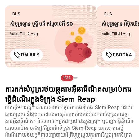
BUS
BUS
សំបុត្រឡាន ប្ញទ្ធិ មុនី តម្លៃចាប់ពី $9
សំបុត្រឡាន អ៉ីប៊ុកឃ
Valid Till 12 Aug
Valid Till 31 Aug
RMJULY
EBOOK4
1/24
ការកក់សំបុត្ររថយន្តតាមអ៊ីនធើណិតសម្រាប់ការ
ធ្វើដំណើរក្នុងទីក្រុង Siem Reap
ចាប់ផ្តើមការធ្វើដំណើររបស់លោកអ្នកនៅក្នុងទីក្រុង Siem Reap ដោយ
ងាយស្រួល និងប្រកបដោយផាសុកភាពតាមរយៈការកក់សំបុត្ររថយន្ត
តាមអ៊ីនធើណិត។ មិនថាលោកអ្នកជាប្រជាជនក្នុងស្រុក ឬជាអ្នកធ្វើដំណើរ
ទេសចរណ៍តាមដងផ្លូវដ៏អ៊ូអរនៃទីក្រុង Siem Reap នោះទេ ការធ្វើ
ដំណើរតាមរថយន្តគឺជាមធ្យោបាយដ៏ត្រឹមត្រូវមួយក្នុងការស្វែងរុករកទីក្រុង