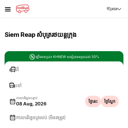
☰
KM
Siem Reap សំបុត្ររថយន្តក្រុង
ប្រើលេខកូដ៖ KHNEW សន្សំបានរហូតដល់ 50%
ពី
ទៅ
កាលបរិច្ឆេទបន្ទាប់
ថ្ងៃនេះ
ថ្ងៃស្អែក
08 Aug, 2026
កាលបរិច្ឆេទត្រលប់ (មិនតម្រូវ)