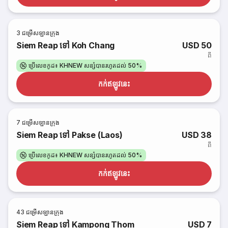
3
ជម្រើសឡានក្រុង
Siem Reap ទៅ Koh Chang
USD 50
ពី
ប្រើលេខកូដ៖ KHNEW សន្សំបានរហូតដល់ 50%
កក់​ឥឡូវនេះ
7
ជម្រើសឡានក្រុង
Siem Reap ទៅ Pakse (Laos)
USD 38
ពី
ប្រើលេខកូដ៖ KHNEW សន្សំបានរហូតដល់ 50%
កក់​ឥឡូវនេះ
43
ជម្រើសឡានក្រុង
Siem Reap ទៅ Kampong Thom
USD 7