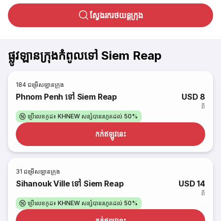
ស្វែងរករថយន្តក្រុង
ផ្លូវឡានក្រុងកំពូលទៅ Siem Reap
184
ជម្រើសឡានក្រុង
Phnom Penh ទៅ Siem Reap
USD 8
ពី
ប្រើលេខកូដ៖ KHNEW សន្សំបានរហូតដល់ 50%
កក់​ឥឡូវនេះ
31
ជម្រើសឡានក្រុង
Sihanouk Ville ទៅ Siem Reap
USD 14
ពី
ប្រើលេខកូដ៖ KHNEW សន្សំបានរហូតដល់ 50%
កក់​ឥឡូវនេះ