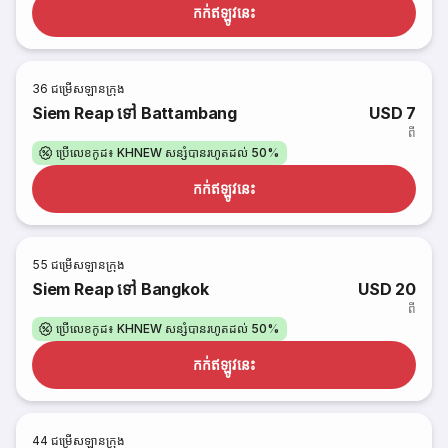
កក់​ឥឡូវនេះ
36
ជម្រើសឡានក្រុង
Siem Reap ទៅ Battambang
USD 7
ពី
ប្រើលេខកូដ៖ KHNEW សន្សំបានរហូតដល់ 50%
កក់​ឥឡូវនេះ
55
ជម្រើសឡានក្រុង
Siem Reap ទៅ Bangkok
USD 20
ពី
ប្រើលេខកូដ៖ KHNEW សន្សំបានរហូតដល់ 50%
កក់​ឥឡូវនេះ
44
ជម្រើសឡានក្រុង