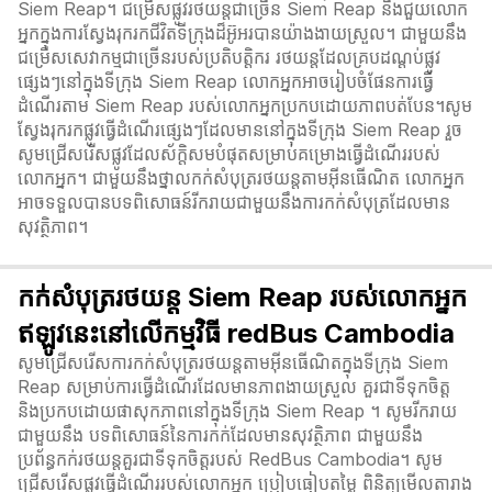
Siem Reap។ ជម្រើសផ្លូវរថយន្តជាច្រើន Siem Reap នឹងជួយលោក
អ្នកក្នុងការស្វែងរុករកជីវិតទីក្រុងដ៏អ៊ូ​អរបានយ៉ាងងាយស្រួល។ ជាមួយនឹង
ជម្រើសសេវាកម្មជាច្រើនរបស់ប្រតិបត្តិករ រថយន្តដែលគ្របដណ្តប់ផ្លូវ
ផ្សេងៗនៅក្នុងទីក្រុង Siem Reap លោកអ្នកអាចរៀបចំផែនការធ្វើ
ដំណើរតាម Siem Reap របស់លោកអ្នកប្រកបដោយភាពបត់បែន។សូម
ស្វែងរុករកផ្លូវធ្វើដំណើរផ្សេងៗដែលមាននៅក្នុងទីក្រុង Siem Reap រួច
សូមជ្រើសរើសផ្លូវដែលស័ក្តិសមបំផុតសម្រាប់គម្រោងធ្វើដំណើររបស់
លោកអ្នក។ ជាមួយនឹងថ្នាលកក់សំបុត្ររថយន្តតាមអ៊ីនធើណិត លោកអ្នក
អាចទទួលបានបទពិសោធន៍រីករាយជាមួយនឹងការកក់សំបុត្រដែលមាន
សុវត្ថិភាព។
កក់សំបុត្ររថយន្ត Siem Reap របស់លោកអ្នក
ឥឡូវនេះនៅលើកម្មវិធី redBus Cambodia
សូមជ្រើសរើសការកក់សំបុត្ររថយន្តតាមអ៊ីនធើណិតក្នុងទីក្រុង Siem
Reap សម្រាប់ការធ្វើដំណើរដែលមានភាពងាយស្រួល គួរជាទីទុកចិត្ត
និងប្រកបដោយផាសុកភាពនៅក្នុងទីក្រុង Siem Reap ។ សូមរីករាយ
ជាមួយនឹង បទពិសោធន៍នៃការកក់ដែលមានសុវត្ថិភាព ជាមួយនឹង
ប្រព័ន្ធកក់រថយន្តគួរជាទីទុកចិត្តរបស់ RedBus Cambodia។ សូម
ជ្រើសរើសផ្លូវធ្វើដំណើររបស់លោកអ្នក ប្រៀបធៀបតម្លៃ ពិនិត្យមើលតារាង