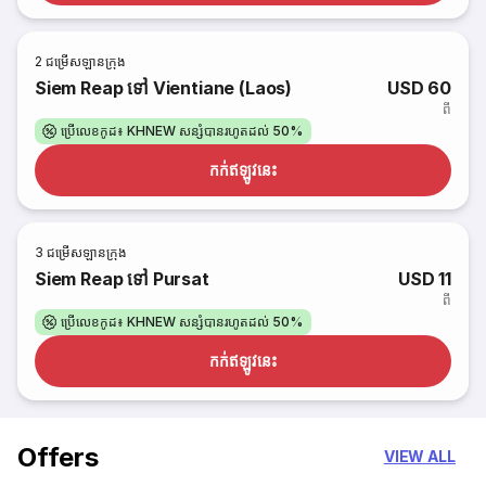
2
ជម្រើសឡានក្រុង
Siem Reap ទៅ Vientiane (Laos)
USD 60
ពី
ប្រើលេខកូដ៖ KHNEW សន្សំបានរហូតដល់ 50%
កក់​ឥឡូវនេះ
3
ជម្រើសឡានក្រុង
Siem Reap ទៅ Pursat
USD 11
ពី
ប្រើលេខកូដ៖ KHNEW សន្សំបានរហូតដល់ 50%
កក់​ឥឡូវនេះ
Offers
VIEW ALL