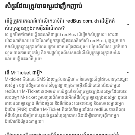
សំនួរដែលត្រូវបានសួរជាញឹកញាប់
តើខ្ញុំត្រូវការគណនីនៅលើគេហទំព័រ redBus.com.kh ដើម្បីកក់
សំបុត្រឡានក្រុងតាមអ៊ីនធឺណិតទេ?
ទេ អ្នកមិនចាំបាច់បង្កើតគណនីជាមួយ redBus ដើម្បីកក់សំបុត្រទេ។ ទោះជា
យ៉ាងណាក៏ដោយ យើងណែនាំអ្នកឱ្យបង្កើតគណនីនៅលើ redBus ដូច្នេះអ្នកអាច
កក់សំបុត្រឡានក្រុងនៅពេលក្រោយបានលឿនជាងមុន។ បន្ថែមពីលើនេះ អ្នកក៏អាច
ទទួលបានការបញ្ចុះតម្លៃ និងការផ្តល់ជូនពិសេសនៅលើសំបុត្រឡានក្រុងផងដែរ
ដោយបង្កើតគណនីមួយ។
តើ M-Ticket ជាអ្វី?
M-ticket គឺជាសារ SMS ដែលត្រូវបានផ្ញើទៅកាន់លេខទូរស័ព្ទដែលបានចុះឈ្មោះ
របស់អ្នក បន្ទាប់ពីអ្នកបានកក់សំបុត្រឡានក្រុងតាមអ៊ីនធឺណិតជោគជ័យជាមួយ
redBus។ M-Ticket នេះអាចជាការជំនួសនៃសំបុត្រឡានក្រុងរបស់អ្នកដែលបាន
បោះពុម្ព។ M-ticket រួមបញ្ចូលព័ត៌មានលំអិតអំពីសំបុត្រឡានក្រុងរបស់អ្នក ដូចជា
ពេលវេលាឡានក្រុង ទីតាំងទទួល និងទីតាំងចុះ លេខរថយន្ត និងលេខសម្គាល់អ្នក
ដំណើរ (PNR) ជាដើម។ M-Ticket គឺជាជំហ៊ានមួយដែល redBus បានគិតគូរ
អំពីបរិស្ថាន ដើម្បីកាត់បន្ថយចំនួនសំបុត្រក្រដាស និងដើម្បីធានាសុវត្ថិភាពអ្នក
ដំណើរពីជំងឺឆ្លងណាមួយ។