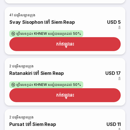
41
ជម្រើសឡានក្រុង
Svay Sisophon ទៅ Siem Reap
USD 5
ពី
ប្រើលេខកូដ៖ KHNEW សន្សំបានរហូតដល់ 50%
កក់​ឥឡូវនេះ
2
ជម្រើសឡានក្រុង
Ratanakiri ទៅ Siem Reap
USD 17
ពី
ប្រើលេខកូដ៖ KHNEW សន្សំបានរហូតដល់ 50%
កក់​ឥឡូវនេះ
2
ជម្រើសឡានក្រុង
Pursat ទៅ Siem Reap
USD 11
ពី