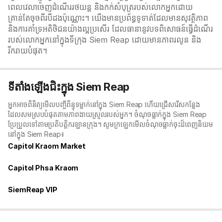
ពេលវេលាចេញដំណើររថយន្ត និងកក់សំបុត្ររបស់លោកអ្នកដោយ
គ្រាន់តែចុចពីរបីដងប៉ុណ្ណោះ។ យើងមានប្រព័ន្ធទូទាត់ដែលមានសុវត្ថិភាព
និងការគាំទ្រអតិថិជនយ៉ាងល្អប្រសើរ ដែលធានានូវបទពិសោធន៍ធ្វើដំណើរ
របស់លោកអ្នកនៅក្នុងទីក្រុង Siem Reap ដោយមានភាពរលូន និង
រីករាយបំផុត។
ទីតាំងឡើងជិះក្នុង Siem Reap
អ្នកអាចពិនិត្យមើលបញ្ជីពិន្ទុទម្លាក់នៅក្នុង Siem Reap ហើយជ្រើសរើសកន្លែង
ដែលសមស្របបំផុតតាមភាពងាយស្រួលរបស់អ្នក។ ចំណុចធ្លាក់ក្នុង Siem Reap
ប្រែប្រួលទៅតាមប្រតិបត្តិករឡានក្រុង។ សូមក្រឡេកមើលចំណុចធ្លាក់ចុះដ៏ពេញនិយម
នៅក្នុង Siem Reap៖
Capitol Kraom Market
Capitol Phsa Kraom
SiemReap VIP