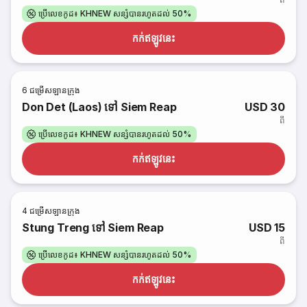
ប្រើលេខកូដ៖ KHNEW សន្សំបានរហូតដល់ 50%
កក់​ឥឡូវនេះ
6
ជម្រើសឡានក្រុង
Don Det (Laos) ទៅ Siem Reap
USD 30
ពី
ប្រើលេខកូដ៖ KHNEW សន្សំបានរហូតដល់ 50%
កក់​ឥឡូវនេះ
4
ជម្រើសឡានក្រុង
Stung Treng ទៅ Siem Reap
USD 15
ពី
ប្រើលេខកូដ៖ KHNEW សន្សំបានរហូតដល់ 50%
កក់​ឥឡូវនេះ