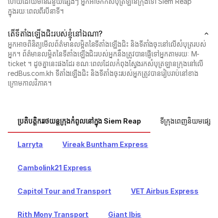
ហើយដោយមានជំនួយផ្សេងៗ អ្នកអាចកក់សំបុត្រឡានក្រុងទៅ Siem Reap
ក្នុងរយៈពេលពីរបីនាទី។
តើ​ទីតាំងឡើងជិះ​របស់​ខ្ញុំ​នៅ​ឯណា?
អ្នក​អាច​ពិនិត្យ​មើល​ព័ត៌មាន​លម្អិត​នៃ​ទីតាំងឡើងជិះ និង​ទីតាំងចុះ​នៅលើ​សំបុត្រ​របស់​
អ្នក។ ព័ត៌មានលម្អិតនៃទីតាំងឡើងជិះរបស់អ្នកនឹងត្រូវបានផ្ញើទៅអ្នកតាមរយៈ M-
ticket ។ ដូចគ្នានេះផងដែរ ខណៈពេលដែលកំពុងស្វែងរកសំបុត្រឡានក្រុងនៅលើ
redBus.com.kh ទីតាំងឡើងជិះ និងទីតាំងចុះរបស់អ្នកត្រូវបានរៀបរាប់នៅខាង
ក្រោមកាលវិភាគ។
ប្រតិបត្តិកររថយន្តក្រុងកំពូលនៅក្នុង Siem Reap
ទីក្រុងពេញនិយមផ្សេង
Larryta
Vireak Buntham Express
Cambolink21 Express
Capitol Tour and Transport
VET Airbus Express
Rith Mony Transport
Giant Ibis