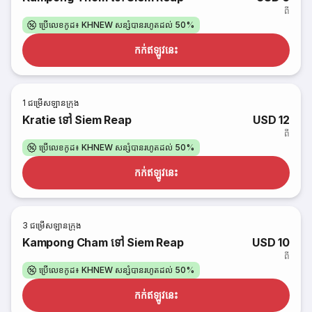
ពី
ប្រើលេខកូដ៖ KHNEW សន្សំបានរហូតដល់ 50%
កក់​ឥឡូវនេះ
1
ជម្រើសឡានក្រុង
Kratie ទៅ Siem Reap
USD 12
ពី
ប្រើលេខកូដ៖ KHNEW សន្សំបានរហូតដល់ 50%
កក់​ឥឡូវនេះ
3
ជម្រើសឡានក្រុង
Kampong Cham ទៅ Siem Reap
USD 10
ពី
ប្រើលេខកូដ៖ KHNEW សន្សំបានរហូតដល់ 50%
កក់​ឥឡូវនេះ