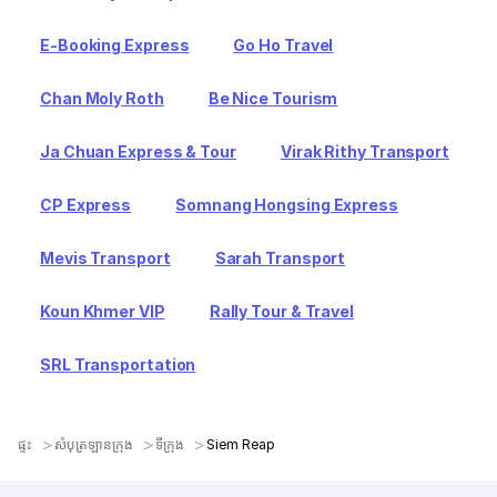
E-Booking Express
Go Ho Travel
Chan Moly Roth
Be Nice Tourism
Ja Chuan Express & Tour
Virak Rithy Transport
CP Express
Somnang Hongsing Express
Mevis Transport
Sarah Transport
Koun Khmer VIP
Rally Tour & Travel
SRL Transportation
ផ្ទះ
សំបុត្រឡានក្រុង
ទីក្រុង
Siem Reap