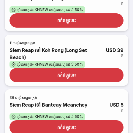
ពី
ប្រើលេខកូដ៖ KHNEW សន្សំបានរហូតដល់ 50%
កក់​ឥឡូវនេះ
11
ជម្រើសឡានក្រុង
Siem Reap ទៅ Koh Rong (Long Set
USD 39
ពី
Beach)
ប្រើលេខកូដ៖ KHNEW សន្សំបានរហូតដល់ 50%
កក់​ឥឡូវនេះ
36
ជម្រើសឡានក្រុង
Siem Reap ទៅ Banteay Meanchey
USD 5
ពី
ប្រើលេខកូដ៖ KHNEW សន្សំបានរហូតដល់ 50%
កក់​ឥឡូវនេះ