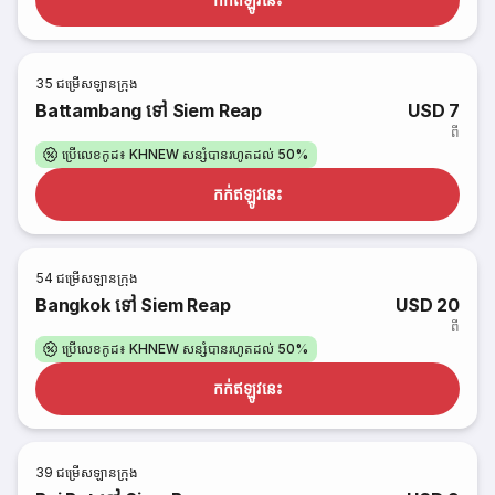
35
ជម្រើសឡានក្រុង
Battambang ទៅ Siem Reap
USD 7
ពី
ប្រើលេខកូដ៖ KHNEW សន្សំបានរហូតដល់ 50%
កក់​ឥឡូវនេះ
54
ជម្រើសឡានក្រុង
Bangkok ទៅ Siem Reap
USD 20
ពី
ប្រើលេខកូដ៖ KHNEW សន្សំបានរហូតដល់ 50%
កក់​ឥឡូវនេះ
39
ជម្រើសឡានក្រុង