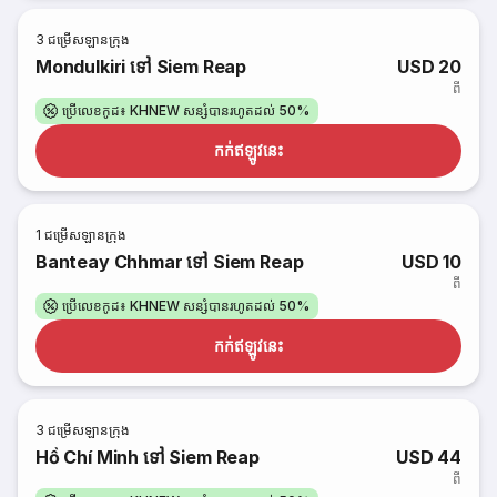
3
ជម្រើសឡានក្រុង
Mondulkiri ទៅ Siem Reap
USD 20
ពី
ប្រើលេខកូដ៖ KHNEW សន្សំបានរហូតដល់ 50%
កក់​ឥឡូវនេះ
1
ជម្រើសឡានក្រុង
Banteay Chhmar ទៅ Siem Reap
USD 10
ពី
ប្រើលេខកូដ៖ KHNEW សន្សំបានរហូតដល់ 50%
កក់​ឥឡូវនេះ
3
ជម្រើសឡានក្រុង
Hồ Chí Minh ទៅ Siem Reap
USD 44
ពី