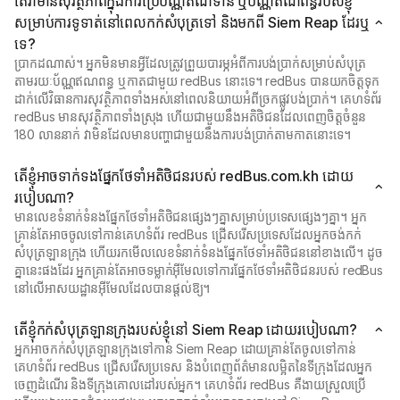
តើវាមានសុវត្ថិភាពក្នុងការប្រើប័ណ្ណឥណទាន ឬប័ណ្ណឥណពន្ធរបស់ខ្ញុំ
សម្រាប់ការទូទាត់នៅពេលកក់សំបុត្រទៅ និងមកពី Siem Reap ដែរឬ
ទេ?
ប្រាកដណាស់។ អ្នកមិនមានអ្វីដែលត្រូវព្រួយបារម្ភអំពីការបង់ប្រាក់សម្រាប់សំបុត្រ
តាមរយៈប័ណ្ណឥណពន្ធ ឬកាតជាមួយ redBus នោះទេ។ redBus បានយកចិត្តទុក
ដាក់លើវិធានការសុវត្ថិភាពទាំងអស់នៅពេលនិយាយអំពីច្រកផ្លូវបង់ប្រាក់។ គេហទំព័រ
redBus មានសុវត្ថិភាពទាំងស្រុង ហើយជាមួយនឹងអតិថិជនដែលពេញចិត្តចំនួន
180 លាននាក់ វាមិនដែលមានបញ្ហាជាមួយនឹងការបង់ប្រាក់តាមកាតនោះទេ។
តើខ្ញុំអាចទាក់ទងផ្នែកថែទាំអតិថិជនរបស់ redBus.com.kh ដោយ
របៀបណា?
មានលេខទំនាក់ទំនងផ្នែកថែទាំអតិថិជនផ្សេងៗគ្នាសម្រាប់ប្រទេសផ្សេងៗគ្នា។ អ្នក
គ្រាន់តែអាចចូលទៅកាន់គេហទំព័រ redBus ជ្រើសរើសប្រទេសដែលអ្នកចង់កក់
សំបុត្រឡានក្រុង ហើយរកមើលលេខទំនាក់ទំនងផ្នែកថែទាំអតិថិជននៅខាងលើ។ ដូច
គ្នានេះផងដែរ អ្នកគ្រាន់តែអាចទម្លាក់អ៊ីមែលទៅការផ្នែកថែទាំអតិថិជនរបស់ redBus
នៅលើអាសយដ្ឋានអ៊ីមែលដែលបានផ្តល់ឱ្យ។
តើខ្ញុំកក់សំបុត្រឡានក្រុងរបស់ខ្ញុំនៅ Siem Reap ដោយរបៀបណា?
អ្នកអាចកក់សំបុត្រឡានក្រុងទៅកាន់ Siem Reap ដោយគ្រាន់តែចូលទៅកាន់
គេហទំព័រ redBus ជ្រើសរើសប្រទេស និងបំពេញព័ត៌មានលម្អិតនៃទីក្រុងដែលអ្នក
ចេញដំណើរ និងទីក្រុងគោលដៅរបស់អ្នក។ គេហទំព័រ redBus គឺងាយស្រួលប្រើ