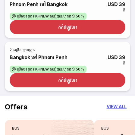
Phnom Penh ទៅ Bangkok
USD 39
ពី
ប្រើលេខកូដ៖ KHNEW សន្សំបានរហូតដល់ 50%
កក់​ឥឡូវនេះ
2
ជម្រើសឡានក្រុង
Bangkok ទៅ Phnom Penh
USD 39
ពី
ប្រើលេខកូដ៖ KHNEW សន្សំបានរហូតដល់ 50%
កក់​ឥឡូវនេះ
Offers
VIEW ALL
BUS
BUS