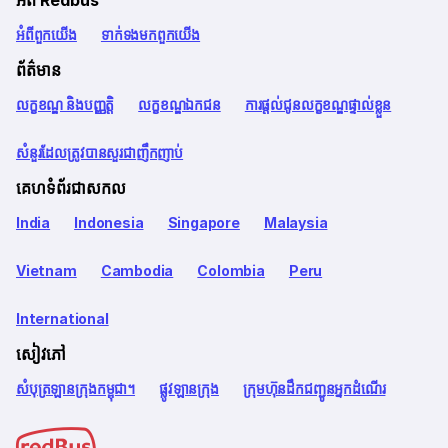
អំពី Redbus
អំពី​ពួក​យើង
ទាក់ទង​មក​ពួក​យើង
ព័ត៌មាន
លក្ខខណ្ឌ និងបញ្ញត្តិ
លក្ខខណ្ឌឯកជន
ការផ្តល់ជូនលក្ខខណ្ឌផ្ទាល់ខ្លួន
សំនួរដែលត្រូវបានសួរជាញឹកញាប់
គេហទំព័រជាសកល
India
Indonesia
Singapore
Malaysia
Vietnam
Cambodia
Colombia
Peru
International
សៀវភៅ
សំបុត្រឡានក្រុងកម្ពុជា។
ផ្លូវឡានក្រុង
ក្រុមហ៊ុនដឹកជញ្ជូនអ្នកដំណើរ