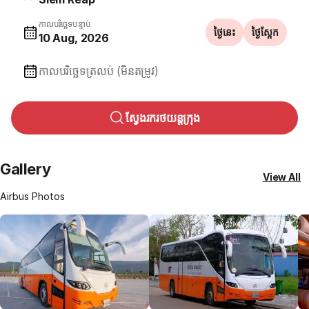
កាលបរិច្ឆេទបន្ទាប់
ថ្ងៃនេះ
ថ្ងៃស្អែក
10 Aug, 2026
កាលបរិច្ឆេទត្រលប់ (មិនតម្រូវ)
ស្វែងរករថយន្តក្រុង
Gallery
View All
Airbus Photos