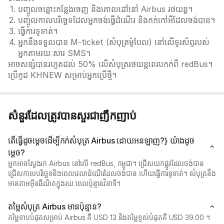
បញ្ចូលចន្លោះកន្លែងចេញ និងគោលដៅនៅ Airbus រថយន្ត។
បញ្ចូលកាលបរិច្ឆេទដែលអ្នកចង់ធ្វើដំណើរ និងកក់កៅអីដែលចង់បាន។
ធ្វើការទូទាត់។
អ្នកនឹងទទួលបាន M-ticket (សំបុត្រម៉ូបែល) នៅលើទូរស័ព្ទរបស់
អ្នកតាមរយៈសារ SMS។
អាចសន្សំបានរហូតដល់ 50% លើសំបុត្ររថយន្តពេលកក់ពី redBus។
ប្រើកូដ KHNEW សម្រាប់អ្នកប្រើថ្មី។
សំនួរដែលត្រូវបានសួរជាញឹកញាប់
តើធ្វើដូចម្តេចដើម្បីកក់សំបុត្រ Airbus ដោយអនឡាញ?} យ៉ាងដូច
ម្តេច?
អ្នកអាចស្វែងរក Airbus នៅលើ redBus, កម្ពុជា។ ជ្រើសយកផ្លូវដែលចង់បាន
ជ្រើសកាលបរិច្ឆេទនិងពេលវេលាដំណើរដែលចង់បាន ហើយធ្វើការទូទាត់។ សំបុត្រនឹង
មានតាមអ៊ីនធឺណិតក្នុងរយៈពេលប៉ុន្មានវិនាទី។
តម្លៃសំបុត្រ Airbus មានប៉ុន្មាន?
តម្លៃទាបបំផុតសម្រាប់ Airbus គឺ USD 13 និងតម្លៃខ្ពស់បំផុតគឺ USD 39.00 ។