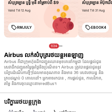
សំបុត្រឡាន ប្ញទ្ធិ មុនី តម្លៃចាប់ពី $9
សំបុត្រឡាន អ៉ីប៊ុកឃ
Valid Till 12 Aug
Valid Till 31 Aug
RMJULY
EBOOK4
1/24
Airbus លក់សំបុត្ររថយន្តអនឡាញ
Airbus គឺជាក្រុមហ៊ុនដឹកជញ្ជូនឈានមុខគេនៅកម្ពុជា ដែលផ្តល់ជូន
សេវាដឹកជញ្ជូនតម្លៃធូរថ្លៃនិងប្រណីតទ។ Airbus ត្រូវបានផ្តល់ជូននូវ
បរិក្ខារដំណើរការថ្មីៗដែលមានគុណភាព និងមាន 36 សេវារថយន្ត និង
គ្របដណ្តប់ 0 គោលដៅ។ អ្នកអាចរកបាន , ការផ្តល់ជូន, កាលវិភាគ,
តម្លៃ និងការចុះឈ្មោះតាមredBus។
បរិក្ខាររថយន្តក្រុង