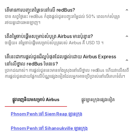
តើមានការបញ្ចុះតម្លៃទេនៅលើ redBus?
បាទ សព្វថ្ងៃនេះ redBus កំពុងផ្តល់ជូនបញ្ចុះតម្លៃដល់ 50% ពេលកក់សំបុត្រ
រថយន្តដោយអនឡាញ។
តើតម្លៃចាប់ផ្ដើមសម្រាប់សំបុត្រ Airbus មានប៉ុន្មាន?
ចម្លើយ៖ តម្លៃចាប់ផ្ដើមសម្រាប់សំបុត្ររបស់ Airbus គឺ USD 13 ។
តើនេះជាការផ្តល់ជូនដ៏ល្អបំផុតដែលផ្តល់ដោយ Airbus Express
នៅលើថ្នាល redBus មែនទេ?
ប្រាកដណាស់។ ការផ្តល់ជូននេះមានទាំងស្រុងនៅលើថ្នាល redBus ហើយវាលើសពី
ការផ្តល់ជូនដោយផ្អែកលើប័ណ្ណផ្សេងទៀតដែលអ្នកអាចប្រើប្រាស់នៅលើគេហទំព័រ។
ផ្លូវពេញនិយមសម្រាប់ Airbus
ផ្លូវឡានក្រុងផ្សេងទៀត
Phnom Penh ទៅ Siem Reap ឡានក្រុង
Phnom Penh ទៅ Sihanoukville ឡានក្រុង