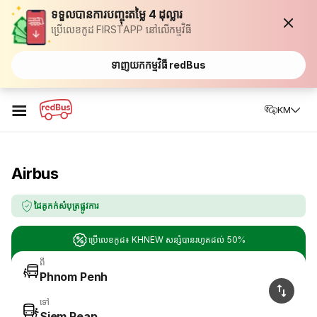
ទទួលបានការបញ្ចុះតម្លៃ 4 ដុល្លារ
ប្រើលេខកូដ FIRSTAPP នៅលើកម្មវិធី
ទាញយកកម្មវិធី redBus
☰
KM
Airbus
ដៃគូកក់សំបុត្រផ្លូវការ
ប្រើលេខកូដ៖ KHNEW សន្សំបានរហូតដល់ 50%
ពី
Phnom Penh
ទៅ
Siem Reap