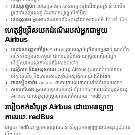
រថយន្តអង្គុយ៖
រថយន្តទាំងនេះមានចន្លោះចុងជើងគ្រប់គ្រាន់ ម៉ាស៊ីន
ត្រជាក់ពេញលេញ និងភាពកម្សាន្តលើកាំបិត។
រថយន្តតូច៖
អ្នកអាចឈរនៅលើរថយន្តដែលមានកៅអី 12 ទៅ 15។
ហេតុអ្វីជ្រើសយកដំណើររបស់អ្នកជាមួយ
Airbus
សេវារថយន្តប្រចាំថ្ងៃ៖
Airbus គ្របដណ្តប់ច្រើនមុខផ្លូវជារៀងរាល់ថ្ងៃ
នៅទូទាំងប្រទេសកម្ពុជា ជាការជម្រើសងាយស្រួលសម្រាប់អ្នក
ដើម្បីឈានដល់គោលដៅដែលចង់ទៅ។
សុវត្ថិភាព និងផាសុខភាព៖
រថយន្ត Airbus ត្រូវបានបំពាក់ដោយ
បរិក្ខារទំនើប និងគោរពតាមស្តង់ដារសុវត្ថិភាពយ៉ាងតឹងរឹង។
ភាពទៀងទាត់៖
Airbus ធានាអ្នកដល់គោលដៅទាន់ពេលវេលា។
ភាពបត់បែន៖
អ្នកអាចលុបចោលឬកែប្រែការចុះឈ្មោះសំបុត្ររថយន្ត
Airbus ដោយស្រួលស្រួលពេលកក់តាមរយៈ redBus។
របៀបកក់សំបុត្រ Airbus ដោយអនឡាញ
តាមរយៈ redBus
ជាមួយ redBus អ្នកអាចទទួលបាន សំបុត្រអនឡាញដោយអនុវត្តជំហាន
ទាំងនេះ៖