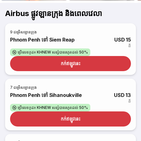
Airbus ផ្លូវឡានក្រុង និងពេលវេលា
9
ជម្រើសឡានក្រុង
Phnom Penh ទៅ Siem Reap
USD 15
ពី
ប្រើលេខកូដ៖ KHNEW សន្សំបានរហូតដល់ 50%
កក់​ឥឡូវនេះ
7
ជម្រើសឡានក្រុង
Phnom Penh ទៅ Sihanoukville
USD 13
ពី
ប្រើលេខកូដ៖ KHNEW សន្សំបានរហូតដល់ 50%
កក់​ឥឡូវនេះ