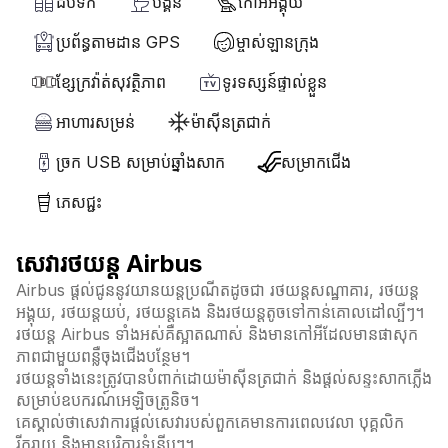
ដបទឹក
បង្គន់
កៅអីអង្គុយ
ប្រព័ន្ធតាមដាន GPS
ម្ចាស់ឡានក្រុង
ខ្សែក្រវ៉ាត់សុវត្ថិភាព
ទូរទស្សន៍ផ្ទាល់ខ្លួន
អាហារសម្រន់
ម៉ាស៊ីនត្រជាក់
ច្រក USB សម្រាប់ឆ្នាំងសាក
សម្រាកជើង
ភេសជ្ជះ
សេវារថយន្ត Airbus
Airbus ផ្តល់ជូននូវយានយន្តប្រណីតដូចជា រថយន្តសណ្ឋាគារ, រថយន្ត
អង្គុយ, រថយន្តយប់, រថយន្តគេង និងរថយន្តតូចទៅកាន់គោលដៅល្បីៗ។
រថយន្ត Airbus ទាំងអស់គឺស្អាតណាស់ និងមានកៅអីដែលមានផាសុក
ភាពជាមួយពន្លឺចុងជើងបន្ថែម។
រថយន្តទាំងនេះត្រូវបានបំពាក់ដោយម៉ាស៊ីនត្រជាក់ និងផ្តល់សន្ទះសាកភ្លើង
សម្រាប់ឧបករណ៍អេឡិចត្រូនិច។
គេស្គាល់ថាសេវាការផ្តល់សេវារបស់ពួកគេមានការពេលវេលា បុគ្គលិក
រីករាយ និងមានបរិក្ខារទំនើបៗ។