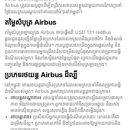
Airbus ត្រូវបានប្តេជ្ញាដើម្បីពង្រីកសេវារបស់ខ្លួនជាមួយកាលវិភាគប្រចាំ
ថ្ងៃដែលគ្របដណ្តប់ទៅគោលដៅធំៗនៅកម្ពុជា។
តម្លៃសំបុត្រ Airbus
តម្លៃសំបុត្រឡានក្រុង Airbus ចាប់ផ្តើមពី USD 13។ redBus
ផ្តល់ជូននូវបញ្ជីតម្លៃច្រើនប្រភេទដែលសមស្របនឹងគ្រប់ថវិកា និងចំណង់
ចំណូលចិត្តក្នុងការធ្វើដំណើរ។ ការប្តេជ្ញារបស់យើងក្នុងការផ្តល់តម្លៃ និង
គុណភាពធានាអោយអ្នកជ្រើសរើសជម្រើសល្អបំផុតសម្រាប់តម្រូវការធ្វើ
ដំណើររបស់អ្នក។ ចំណាំសម្លឹងរកតម្លៃល្អបំផុត ព្រោះយើងផ្តល់ជូនការ
បញ្ចុះតម្លៃ និងការផ្សព្វផ្សាយជាទៀងទាត់លើសំបុត្រឡានក្រុង។
ប្រភេទរថយន្ត Airbus ដ៏ល្បី
នៅកម្ពុជា មានរថយន្តជាច្រើនប្រភេទដែលសមស្របទៅនឹងតម្រូវការធ្វើ
ដំណើររបស់អ្នក។ Airbus រួមមានប្រភេទរថយន្តដូចខាងក្រោម៖
រថយន្តសណ្ឋាគារ៖
រថយន្តទាំងនេះត្រូវបានរចនាឡើងសម្រាប់ផាសុក
ភាព និងភាពងាយស្រួល។ ពួកគេមានកៅអីសម្រាប់អង្គុយ និងគេង
មានម៉ាស៊ីនត្រជាក់ សន្ទះសាកភ្លើង និងទឹកផឹកតម្លើងជូន។
រថយន្តគេង៖
ប្រសិនបើអ្នកគ្រោងធ្វើដំណើរយប់នោះ យាននេះគឺជា
ជម្រើសដ៏ល្អ។ ពួកគេមានកៅអី និងគ្រែដែលអាចឱ្យអ្នកដេកជាប់និង
បណ្ដោះអាសន្ន។