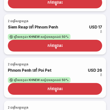
កក់​ឥឡូវនេះ
2
ជម្រើសឡានក្រុង
Siem Reap ទៅ Phnom Penh
USD 17
ពី
ប្រើលេខកូដ៖ KHNEW សន្សំបានរហូតដល់ 50%
កក់​ឥឡូវនេះ
2
ជម្រើសឡានក្រុង
Phnom Penh ទៅ Poi Pet
USD 26
ពី
ប្រើលេខកូដ៖ KHNEW សន្សំបានរហូតដល់ 50%
កក់​ឥឡូវនេះ
2
ជម្រើសឡានក្រុង