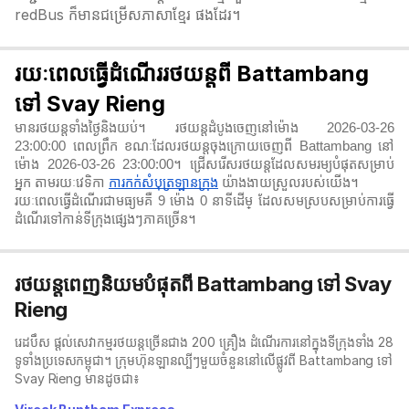
redBus ក៏មានជម្រើសភាសាខ្មែរ ផងដែរ។
រយៈពេលធ្វើដំណើររថយន្តពី Battambang
ទៅ Svay Rieng
មានរថយន្តទាំងថ្ងៃនិងយប់។ រថយន្តដំបូងចេញនៅម៉ោង 2026-03-26
23:00:00 ពេលព្រឹក ខណៈដែលរថយន្តចុងក្រោយចេញពី Battambang នៅ
ម៉ោង 2026-03-26 23:00:00។ ជ្រើសរើសរថយន្តដែលសមរម្យបំផុតសម្រាប់
អ្នក តាមរយៈវេទិកា
ការកក់សំបុត្រឡានក្រុង
យ៉ាងងាយស្រួលរបស់យើង។
រយៈពេលធ្វើដំណើរជាមធ្យមគឺ 9 ម៉ោង 0 នាទី​ដើម្ ដែលសមស្របសម្រាប់ការធ្វើ
ដំណើរទៅកាន់ទីក្រុងផ្សេងៗភាគច្រើន។
រថយន្តពេញនិយមបំផុតពី Battambang ទៅ Svay
Rieng
រេដបឹស ផ្តល់សេវាកម្មរថយន្តច្រើនជាង 200 គ្រឿង ដំណើរការនៅក្នុងទីក្រុងទាំង 28
ទូទាំងប្រទេសកម្ពុជា។ ក្រុមហ៊ុនឡានល្បីៗមួយចំនួននៅលើផ្លូវពី Battambang ទៅ
Svay Rieng មានដូចជា៖