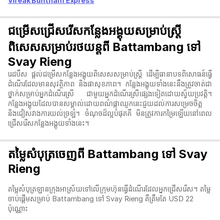
Vireak Buntham Express
ជម្រើសជ្រើសរើសកន្លែងអង្គុយសម្រាប់ស្ត្រី
ពិសេសសម្រាប់រថយន្តពី Battambang ទៅ
Svay Rieng
រេដបឹស ផ្តល់ជម្រើសកន្លែងអង្គុយពិសេសសម្រាប់ស្ត្រី ដើម្បីធានាបទពិសោធន៍ធ្វើ
ដំណើរដែលមានសុវត្ថិភាព និងផាសុខភាព។ កន្លែងអង្គុយទាំងនេះនឹងត្រូវចាត់ជា
ថ្នាក់សម្រាប់អ្នកដំណើរស្រី ជាមួយអ្នកដំណើរស្រីផ្សេងទៀតដោយស្វ័យប្រវត្តិ។
កន្លែងអង្គុយដែលបានសម្គាល់ដោយពណ៌ផ្កាឈូកនេះជួយដល់ការសម្រេចចិត្ត
និងជៀសវាងការយល់ច្រឡំ។ ចំណុចដ៏ល្អបំផុតគឺ មិនត្រូវការកម្រៃឡើយនៅពេល
ជ្រើសរើសកន្លែងអង្គុយទាំងនេះ។
តម្លៃសំបុត្រចេញពី Battambang ទៅ Svay
Rieng
តម្លៃសំបុត្រឡានក្រុងអាស្រ័យទៅលើក្រុមហ៊ុនធ្វើដំណើរដែលអ្នកជ្រើសរើស។ តម្លៃ
ចាប់ផ្តើមសម្រាប់ Battambang ទៅ Svay Rieng គឺត្រឹមតែ USD 22
ប៉ុណ្ណោះ