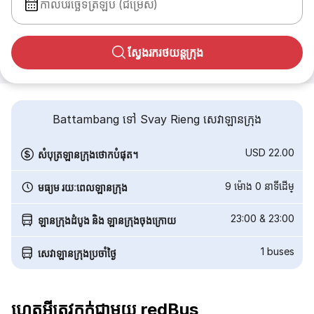
កាលបរិច្ឆេទត្រឡប់ (ជម្រើស)
ស្វែងរករថយន្តក្រុង
Battambang ទៅ Svay Rieng សេវាឡានក្រុង
USD 22.00
សំបុត្រឡានក្រុងថោកបំផុត។
9 ម៉ោង 0 នាទី​ដើម្
មធ្យម រយៈពេលឡានក្រុង
23:00
&
23:00
ឡានក្រុងដំបូង និង ឡានក្រុងចុងក្រោយ
1
buses
សេវាឡានក្រុងប្រចាំថ្ងៃ
ហេតុអ្វីត្រូវកក់ជាមួយ redBus