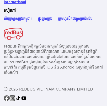
International
សៀវភៅ
សំបុត្រឡានក្រុងកម្ពុជា។
ផ្លូវឡានក្រុង
ក្រុមហ៊ុនដឹកជញ្ជូនអ្នកដំណើរ
redBus គឺជាក្រុមហ៊ុនផ្តល់សេវាកម្មកក់សំបុត្ររថយន្តក្រុងតាម
ប្រព័ន្ធអនឡាញដ៏ធំជាងគេលើពិភពលោក ដោយទទួលបានទំនុកចិត្តពី
អតិថិជនដែលមានភាពរីករាយ ច្រើនជាង​៤៥០លាននាក់នៅទូទាំងសកល
លោក។ redBus ផ្ដល់ជូននូវការកក់សំបុត្ររថយន្តក្រុងតាមរយៈ
គេហទំព័រ កម្មវិធីទូរស័ព្ចនៅលើ iOS និង Android សម្រាប់គ្រប់ទិសដៅ
ទាំងអស់។
Ⓒ 2026 REDBUS VIETNAM COMPANY LIMITED