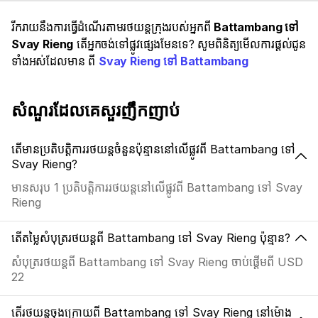
រីករាយនឹងការធ្វើដំណើរតាមរថយន្តក្រុងរបស់អ្នកពី
Battambang ទៅ
Svay Rieng
តើអ្នកចង់ទៅផ្លូវផ្សេងមែនទេ? សូមពិនិត្យមើលការផ្តល់ជូន
ទាំងអស់ដែលមាន ពី
Svay Rieng ទៅ Battambang
សំណួរដែលគេសួរញឹកញាប់
តើមានប្រតិបត្តិការរថយន្តចំនួនប៉ុន្មាននៅលើផ្លូវពី Battambang ទៅ
Svay Rieng?
មានសរុប 1 ប្រតិបត្តិការរថយន្តនៅលើផ្លូវពី Battambang ទៅ Svay
Rieng
តើតម្លៃសំបុត្ររថយន្តពី Battambang ទៅ Svay Rieng ប៉ុន្មាន?
សំបុត្ររថយន្តពី Battambang ទៅ Svay Rieng ចាប់ផ្តើមពី USD
22
តើរថយន្តចុងក្រោយពី Battambang ទៅ Svay Rieng នៅម៉ោង