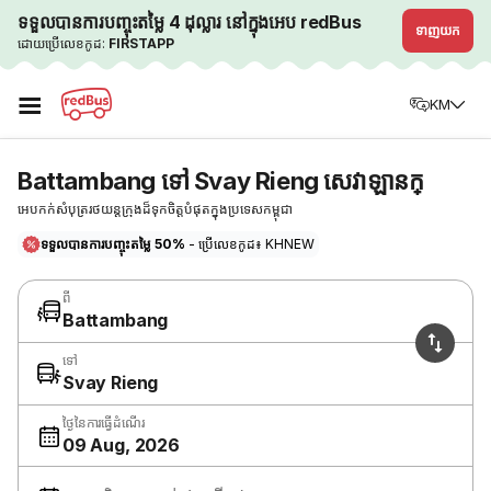
ទទួលបានការបញ្ចុះតម្លៃ 4 ដុល្លារ នៅក្នុងអេប redBus
ទាញយក
ដោយប្រើលេខកូដ:
FIRSTAPP
☰
KM
Battambang ទៅ Svay Rieng សេវាឡានក្
អេបកក់សំបុត្ររថយន្តក្រុងដ៏ទុកចិត្តបំផុតក្នុងប្រទេសកម្ពុជា
ទទួលបានការបញ្ចុះតម្លៃ 50%
- ប្រើលេខកូដ៖ KHNEW
ពី
Battambang
ទៅ
Svay Rieng
ថ្ងៃនៃការធ្វើដំណើរ
09 Aug, 2026