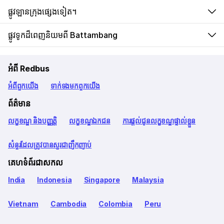
ផ្លូវឡានក្រុងផ្សេងទៀត។
ផ្លូវទូកដ៏ពេញនិយមពី Battambang
អំពី Redbus
អំពី​ពួក​យើង
ទាក់ទង​មក​ពួក​យើង
ព័ត៌មាន
លក្ខខណ្ឌ និងបញ្ញត្តិ
លក្ខខណ្ឌឯកជន
ការផ្តល់ជូនលក្ខខណ្ឌផ្ទាល់ខ្លួន
សំនួរដែលត្រូវបានសួរជាញឹកញាប់
គេហទំព័រជាសកល
India
Indonesia
Singapore
Malaysia
Vietnam
Cambodia
Colombia
Peru