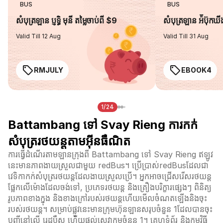
BUS
BUS
សំបុត្រឡាន ប្ញទ្ធិ មុនី តម្លៃចាប់ពី $9
សំបុត្រឡាន អ៉ីប៊ុកឃ
Valid Till 12 Aug
Valid Till 31 Aug
RMJULY
EBOOK4
1/24
Battambang ទៅ Svay Rieng ការកក់
សំបុត្ររថយន្តតាមអ៊ីនធឺណិត
ការធ្វើដំណើរតាមឡានក្រុងពី Battambang ទៅ Svay Rieng ឥឡូវ
នេះមានភាពងាយស្រួលជាមួយ redBus។ ប្រើប្រាស់redBusដែលជា
វេទិកាកក់សំបុត្ររថយន្តដែលងាយស្រួលប្រើ។ អ្នកអាចជ្រើសរើសរថយន្ត
ផ្អែកលើម៉ោងដែលចង់ទៅ, ប្រភេទរថយន្ត និងគ្រឿងបរិក្ខារផ្សេងៗ ពិនិត្យ
រូបភាពខាងក្នុង និងខាងក្រៅរបស់រថយន្តហើយមើលចំណតឡើងនិងចុះ
របស់រថយន្ត។ សម្រាប់ផ្លូវនេះមានក្រុមហ៊ុនឡានសរុបចំនួន 1ដែលបានចុះ
បញ្ជីនៅលើ រេដបឹស ហើយផ្តល់សេវាកម្មចំនួន 1។ គេហទំព័រ និងកម្មវិធី