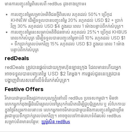
មានការបញ្ចុះតម្លៃពិសេសពី redBus ដូចខាងក្រោម៖
ការបញ្ចុះតម្លៃសម្រាប់អតិថិជនថ្មីពិសេស រហូតដល់ 50%។ ប្រើកូដ
KHNEW ដើម្បីទទួលបានបញ្ចុះតម្លៃ 20% រហូតដល់ USD $2 + ប្រាក់
វិញ 30% រហូតដល់ USD $4 ក្នុងរយៈពេល 1 ម៉ោងបន្ទាប់ពីកក់សំបុត្រ។
ការបញ្ចុះតម្លៃនេះសម្រាប់អតិថិជនចាស់ រហូតដល់ 25%។ ប្រើកូដ KHBUS
ពេលកក់សំបុត្
រ ដើម្បីទទួលបានបញ្ចុះតម្លៃចាប់ពី 10% រហូតដល់ USD $1
+ ទឹកប្រាក់ត្រលប់មកវិញ 15% រហូតដល់ USD $3 ក្នុងរយៈពេល 1 ម៉ោង
បន្ទាប់ពីកក់សំបុត្
redDeals
redDeals ត្រូវបានផ្តល់ដោយក្រុមហ៊ុនឡានក្រុង ដែលមានហើយអ្នក
អាចទទួលបានបញ្ចុះតម្លៃ USD $2 តែម្ដង។ ការផ្តល់ជូននេះត្រូវបាន
បង្ហាញពិសេសនៅលើទំព័រកក់សំបុត្រ។​​
Festive Offers
រីករាយជាមួយនឹងរដូវកាលបុណ្យភ្ជុំ​នៅលើ redBus ប្រទេសកម្ពុជា។ មិនថា
លោកអ្នកកំពុងធ្វើដំណើរត្រលប់ទៅស្រុកកំណើតដើម្បីជួបជុំគ្រួសារ ឬ លំហែកាយ
ក្នុងថ្ងៃវិស្សមកាលនោះទេ លោកអ្នកអាចរីករាយជាមួយនឹងការបញ្ចុះតម្លៃជាច្រើន
រួមជាមួយទឹកប្រាក់ត្រលប់មកវិញ។ អាចចូលទៅកាន់គេហទំព័ររបស់ redBus
សម្រាប់ព័តមានបន្ថែម:
ប្រូម៉ូសិន redBus