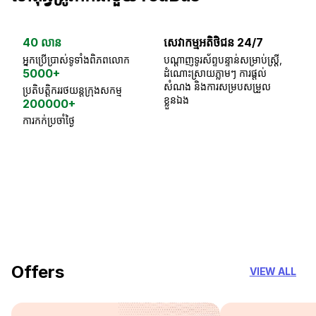
40 លាន
សេវាកម្មអតិថិជន 24/7
ធា
អ្នកប្រើប្រាស់ទូទាំងពិភពលោក
បណ្តាញទូរស័ព្ទបន្ទាន់សម្រាប់ស្ត្រី,
ស្
5000+
ដំណោះស្រាយភ្លាមៗ ការផ្តល់
ប្
សំណង និងការសម្របសម្រួល
ប្រតិបត្តិកររថយន្តក្រុងសកម្ម
ខ្លួនឯង
200000+
ការកក់ប្រចាំថ្ងៃ
18 Years of experience
you can trust
Offers
VIEW ALL