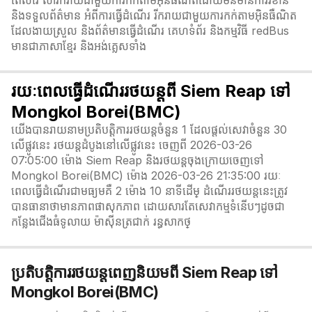
ពេលវេ លារីករាយជាមួយការកក់តាមអ៊ីនធឺណិតដោយមិនមានការរំខាន
និងទទួលព័ត៌មាន អំពីការធ្វើដំណើរ រីករាយជាមួយការកក់តាមអ៊ិនធឺណិត
ដែលងាយស្រួល និងព័ត៌មានធ្វើដំណើរ គេហទំព័រ និងកម្មវិធី redBus
មានជាភាសាខ្មែរ និងអង់គ្លេសទាំង
រយៈពេលធ្វើដំណើររថយន្តពី Siem Reap ទៅ
Mongkol Borei(BMC)
យើងបានរាយនាមប្រតិបត្តិការរថយន្តចំនួន 1 ដែលផ្តល់សេវាចំនួន 30
លើផ្លូវនេះ រថយន្តដំបូងនៅលើផ្លូវនេះ ចេញពី 2026-03-26
07:05:00 ម៉ោង Siem Reap និងរថយន្តចុងក្រោយចេញទៅ
Mongkol Borei(BMC) ម៉ោង 2026-03-26 21:35:00 រយៈ
ពេលធ្វើដំណើរជាមធ្យមគឺ 2 ម៉ោង 10 នាទី​ដើម្ ដំណើររថយន្តនេះត្រូវ
បានធានាថាមានភាពផាសុកភាព ដោយសារតែសេវាកម្មទំនើបៗដូចជា
កន្លែងជើងធំទូលាយ ម៉ាស៊ីនត្រជាក់ រន្ធសាកថ្
ប្រតិបត្តិការរថយន្តពេញនិយមពី Siem Reap ទៅ
Mongkol Borei(BMC)