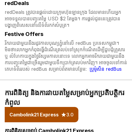
redDeals
redDeals ត្រូវបានផ្តល់ដោយក្រុមហ៊ុនឡានក្រុង ដែលមានហើយអ្នក
អាចទទួលបានបញ្ចុះតម្លៃ USD $2 តែម្ដង។ ការផ្តល់ជូននេះត្រូវបាន
បង្ហាញពិសេសនៅលើទំព័រកក់សំបុត្រ។​​
Festive Offers
រីករាយជាមួយនឹងរដូវកាលបុណ្យភ្ជុំ​នៅលើ redBus ប្រទេសកម្ពុជា។
មិនថាលោកអ្នកកំពុងធ្វើដំណើរត្រលប់ទៅស្រុកកំណើតដើម្បីជួបជុំគ្រួសារ
ឬ លំហែកាយក្នុងថ្ងៃវិស្សមកាលនោះទេ លោកអ្នកអាចរីករាយជាមួយនឹង
ការបញ្ចុះតម្លៃជាច្រើនរួមជាមួយទឹកប្រាក់ត្រលប់មកវិញ។ អាចចូលទៅកាន់
គេហទំព័ររបស់ redBus សម្រាប់ព័តមានបន្ថែម:
ប្រូម៉ូសិន redBus
ការពិនិត្យ និងការវាយតម្លៃសម្រាប់អ្នកប្រតិបត្តិករ
កំពូល
Cambolink21 Express
3.0
ការពិនិត្យសម្រាប់ Cambolink21 Express