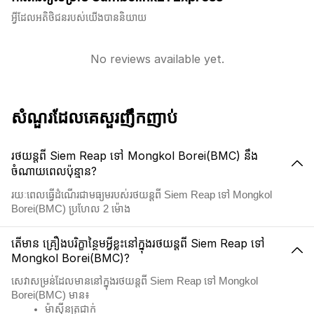
អ្វីដែលអតិថិជនរបស់យើងបាននិយាយ
No reviews available yet.
សំណួរដែលគេសួរញឹកញាប់
រថយន្តពី Siem Reap ទៅ Mongkol Borei(BMC) នឹង
ចំណាយពេលប៉ុន្មាន?
រយៈពេលធ្វើដំណើរជាមធ្យមរបស់រថយន្តពី Siem Reap ទៅ Mongkol
Borei(BMC) ប្រហែល 2 ម៉ោង
តើមាន គ្រឿងបរិក្ខាន្ថៃមអ្វីខ្លះនៅក្នុងរថយន្តពី Siem Reap ទៅ
Mongkol Borei(BMC)?
សេវាសម្រន់ដែលមាននៅក្នុងរថយន្តពី Siem Reap ទៅ Mongkol
Borei(BMC) មាន៖
ម៉ាស៊ីនត្រជាក់