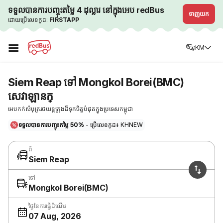
ទទួលបានការបញ្ចុះតម្លៃ 4 ដុល្លារ នៅក្នុងអេប redBus
ទាញយក
ដោយប្រើលេខកូដ:
FIRSTAPP
☰
KM
Siem Reap ទៅ Mongkol Borei(BMC)
សេវាឡានក្
អេបកក់សំបុត្ររថយន្តក្រុងដ៏ទុកចិត្តបំផុតក្នុងប្រទេសកម្ពុជា
ទទួលបានការបញ្ចុះតម្លៃ 50%
- ប្រើលេខកូដ៖ KHNEW
ពី
Siem Reap
ទៅ
Mongkol Borei(BMC)
ថ្ងៃនៃការធ្វើដំណើរ
07 Aug, 2026