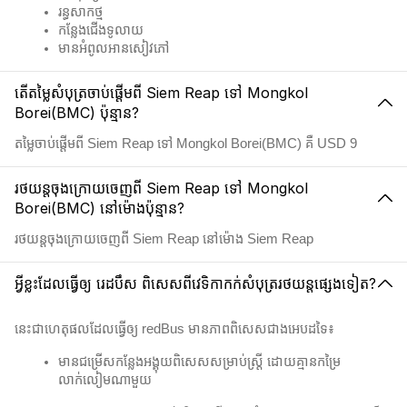
រន្ធសាកថ្ម
កន្លែងជើងទូលាយ
មានអំពូលអានសៀវភៅ
តើតម្លៃសំបុត្រចាប់ផ្តើមពី Siem Reap ទៅ Mongkol
Borei(BMC) ប៉ុន្មាន?
តម្លៃចាប់ផ្តើមពី Siem Reap ទៅ Mongkol Borei(BMC) គឺ USD 9
រថយន្តចុងក្រោយចេញពី Siem Reap ទៅ Mongkol
Borei(BMC) នៅម៉ោងប៉ុន្មាន?
រថយន្តចុងក្រោយចេញពី Siem Reap នៅម៉ោង Siem Reap
អ្វីខ្លះដែលធ្វើឲ្យ រេដបឹស ពិសេសពីវេទិកាកក់សំបុត្ររថយន្តផ្សេងទៀត?
នេះជាហេតុផលដែលធ្វើឲ្យ redBus មានភាពពិសេសជាងអេបដទៃ៖
មានជម្រើសកន្លែងអង្គុយពិសេសសម្រាប់ស្ត្រី ដោយគ្មានកម្រៃ
លាក់លៀមណាមួយ