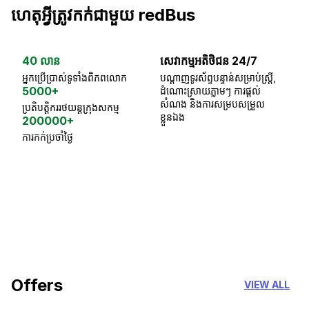
ហេតុអ្វីត្រូវកក់ជាមួយ redBus
40 លាន
សេវាកម្មអតិថិជន 24/7
ធា
អ្នកប្រើប្រាស់ទូទាំងពិភពលោក
បណ្តាញទូរស័ព្ទបន្ទាន់សម្រាប់ស្ត្រី,
ស្
5000+
ដំណោះស្រាយភ្លាមៗ ការផ្តល់
ប្
សំណង និងការសម្របសម្រួល
ប្រតិបត្តិកររថយន្តក្រុងសកម្ម
ខ្លួនឯង
200000+
ការកក់ប្រចាំថ្ងៃ
18 Years of experience
you can trust
Offers
VIEW ALL