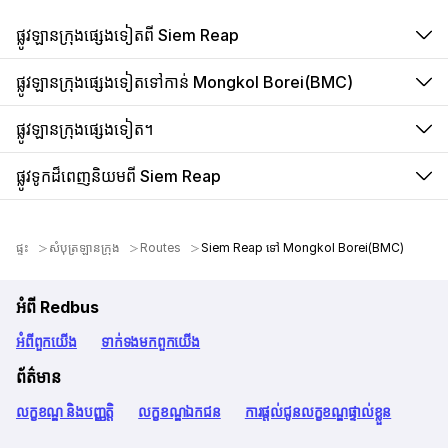
ផ្លូវឡានក្រុងផ្សេងទៀតពី Siem Reap
ផ្លូវឡានក្រុងផ្សេងទៀតទៅកាន់ Mongkol Borei(BMC)
ផ្លូវឡានក្រុងផ្សេងទៀត។
ផ្លូវទូកដ៏ពេញនិយមពី Siem Reap
ផ្ទះ
សំបុត្រឡានក្រុង
Routes
Siem Reap ទៅ Mongkol Borei(BMC)
អំពី Redbus
អំពី​ពួក​យើង
ទាក់ទង​មក​ពួក​យើង
ព័ត៌មាន
លក្ខខណ្ឌ និងបញ្ញត្តិ
លក្ខខណ្ឌឯកជន
ការផ្តល់ជូនលក្ខខណ្ឌផ្ទាល់ខ្លួន