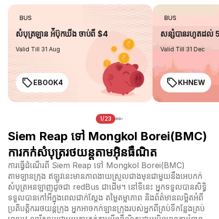
BUS
BUS
សំបុត្រឡាន អ៉ីប៊ុកឃីង ចាប់ពី $4
សន្សំបានរហូតដល់
Valid Till 31 Aug
Valid Till 31 Dec
EBOOK4
KHNEW
1/23
Siem Reap ទៅ Mongkol Borei(BMC)
ការកក់សំបុត្ររថយន្តតាមអ៊ិនធឺណិត
ការធ្វើដំណើរពី Siem Reap ទៅ Mongkol Borei(BMC)
តាមឡានក្រុង ឥឡូវនេះមានភាពងាយស្រួលជាងមុនជាមួយនឹងអេបកក់
សំបុត្រអនឡាញដូចជា redBus ជាដើម។ នៅទីនេះ អ្នកទទួលបានសិទ្ធិ
ទទួលបានកៅអីក្នុងពេលជាក់ស្តែង តម្លៃតម្លាភាព និងព័ត៌មានលម្អិតអំពី
ប្រតិបត្តិកររថយន្តក្រុង អ្នកអាចកក់ឡានក្រុងរបស់អ្នកពីគ្រប់ទីកន្លែងគ្រប់