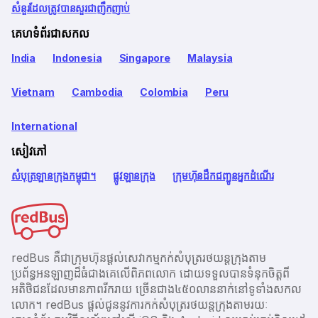
សំនួរដែលត្រូវបានសួរជាញឹកញាប់
គេហទំព័រជាសកល
India
Indonesia
Singapore
Malaysia
Vietnam
Cambodia
Colombia
Peru
International
សៀវភៅ
សំបុត្រឡានក្រុងកម្ពុជា។
ផ្លូវឡានក្រុង
ក្រុមហ៊ុនដឹកជញ្ជូនអ្នកដំណើរ
redBus គឺជាក្រុមហ៊ុនផ្តល់សេវាកម្មកក់សំបុត្ររថយន្តក្រុងតាម
ប្រព័ន្ធអនឡាញដ៏ធំជាងគេលើពិភពលោក ដោយទទួលបានទំនុកចិត្តពី
អតិថិជនដែលមានភាពរីករាយ ច្រើនជាង​៤៥០លាននាក់នៅទូទាំងសកល
លោក។ redBus ផ្ដល់ជូននូវការកក់សំបុត្ររថយន្តក្រុងតាមរយៈ