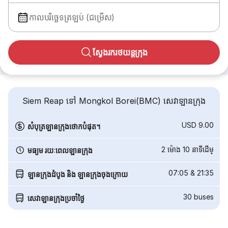
កាលបរិច្ឆេទត្រឡប់ (ជម្រើស)
ស្វែងរករថយន្តក្រុង
Siem Reap ទៅ Mongkol Borei(BMC) សេវាឡានក្រុង
USD 9.00
សំបុត្រឡានក្រុងថោកបំផុត។
2 ម៉ោង 10 នាទី​ដើម្
មធ្យម រយៈពេលឡានក្រុង
07:05
&
21:35
ឡានក្រុងដំបូង និង ឡានក្រុងចុងក្រោយ
30
buses
សេវាឡានក្រុងប្រចាំថ្ងៃ