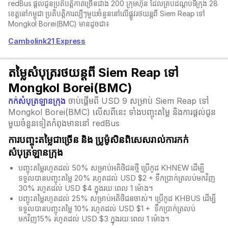
redBus ផ្តល់ជូនប្រតិបត្តិកាត់ច្រើនជាង 200 ក្រុមហ៊ុន ដែលគ្របដណ្តប់ទីក្រុង 28
ខេត្តនៅកម្ពុជា ប្រតិបត្តិការល្បីៗមួយចំនួននៅលើផ្លូវរថយន្តពី Siem Reap ទៅ
Mongkol Borei(BMC) មានដូចជា៖
Cambolink21 Express
តម្លៃសំបុត្ររថយន្តពី Siem Reap ទៅ
Mongkol Borei(BMC)
កក់សំបុត្រឡានក្រុង
ចាប់ផ្តើមពី USD 9 សម្រាប់ Siem Reap ទៅ
Mongkol Borei(BMC) លើសពីនេះ ទាំងបញ្ចុះតម្លៃ និងការផ្តល់ជូន
មួយចំនួនទៀតកំពុងមាននៅ redBus
ការបញ្ចុះតម្លៃជាច្រើន និង​ ប្រូម៉ូសិនពិសេសរាល់ការកក់
សំបុត្រឡានក្រុង
បញ្ចុះតម្លៃរហូតដល់ 50% សម្រាប់អតិថិជនថ្មី ប្រើកូដ KHNEW ដើម្បី
ទទួលបានបញ្ចុះតម្លៃ 20% រហូតដល់ USD $2 + ទឹកប្រាក់ត្រលប់មកវិញ
30% រហូតដល់ USD $4 ក្នុងរយៈពេល 1 ម៉ោង។
បញ្ចុះតម្លៃរហូតដល់ 25% សម្រាប់អតិថិជនចាស់។ ប្រើកូដ KHBUS ដើម្បី
ទទួលបានបញ្ចុះតម្លៃ 10% រហូតដល់ USD $1 + ទឹកប្រាក់ត្រលប់
មកវិញ15% រហូតដល់ USD $3 ក្នុងរយៈពេល 1 ម៉ោង។