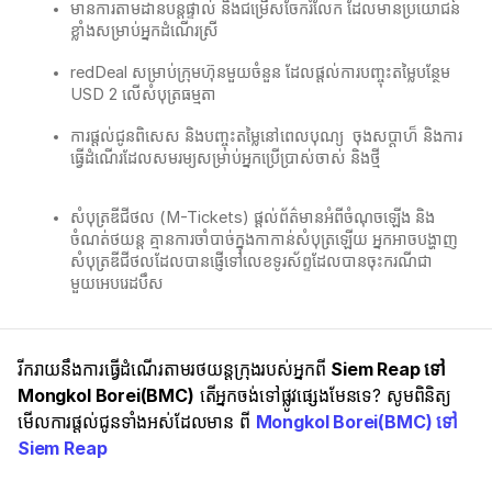
មានការតាមដានបន្តផ្ទាល់ និងជម្រើសចែករំលែក ដែលមានប្រយោជន៍
ខ្លាំងសម្រាប់អ្នកដំណើរស្រី
redDeal សម្រាប់ក្រុមហ៊ុនមួយចំនួន ដែលផ្តល់ការបញ្ចុះតម្លៃបន្ថែម
USD 2 លើសំបុត្រធម្មតា
ការផ្តល់ជូនពិសេស និងបញ្ចុះតម្លៃនៅពេលបុណ្យ ​ ចុងសប្ដាហ៏ និងការ
ធ្វើដំណើរដែលសមរម្យសម្រាប់អ្នកប្រើប្រាស់ចាស់ និងថ្មី
សំបុត្រឌីជីថល (M-Tickets) ផ្តល់ព័ត៌មានអំពីចំណុចឡើង និង
ចំណត់ថយន្ត គ្មានការចាំបាច់ក្នុងកាកាន់សំបុត្រឡើយ​ អ្នកអាចបង្ហាញ
សំបុត្រឌីជីថលដែលបានផ្ញើទៅលេខទូរស័ព្ទដែលបានចុះករណីជា
មួយអេបរេដបឹស
រីករាយនឹងការធ្វើដំណើរតាមរថយន្តក្រុងរបស់អ្នកពី
Siem Reap ទៅ
Mongkol Borei(BMC)
តើអ្នកចង់ទៅផ្លូវផ្សេងមែនទេ? សូមពិនិត្យ
មើលការផ្តល់ជូនទាំងអស់ដែលមាន ពី
Mongkol Borei(BMC) ទៅ
Siem Reap