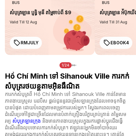
BUS
BUS
សំបុត្រឡាន ប្ញទ្ធិ មុនី តម្លៃចាប់ពី $9
សំបុត្រឡាន អ៉ីប៊ុកឃ
Valid Till 12 Aug
Valid Till 31 Aug
RMJULY
EBOOK4
1/24
Hồ Chí Minh ទៅ Sihanouk Ville ការកក់
សំបុត្ររថយន្តតាមអ៊ិនធឺណិត
ការកក់សំបុត្រពី Hồ Chí Minh ទៅ Sihanouk Ville កាន់តែមាន
ភាពងាយស្រួល រេដបឹស ផ្តល់ជូននូវជម្រើសឡានក្រុងដែលអាចទុកចិត្ត
បានបំផុត ដោយបំពេញតាមតម្រូវការរបស់អ្នក។ ស្វែងរកពេលចេញ
ដំណើរប្រចាំថ្ងៃជាច្រើនដែលមានបំពាក់គ្រឿងបរិក្ខារគ្រប់គ្រាន់ តម្លៃសម
រម្យ
សំបុត្រឡានក្រុង
និងមានភាពងាយស្រួលក្នុងរការផ្លាស់ប្ដូរជើងធ្វើ
ដំណើរនឹងលុបចោលការកក់សំបុត្រ។ ឥឡូវនេះអ្នកមិនចាំបាច់ឈរ
តម្រង់ជួរយូរក្នុងការកក់សំបុត្ររថយន្តឡានក្រុងទៀតនោះទេ។ គ្រាន់តែ