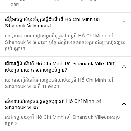
ល្ងាច
តើខ្ញុំអាចផ្លាស់ប្ដូរសំបុត្រធ្វើដំណើរពី Hồ Chí Minh ទៅ
Sihanouk Ville បានទេ?
បាទ/ចាស អ្នកអាចផ្លាស់ប្ដូរសំបុត្ររថយន្តពី Hồ Chí Minh ទៅ
Sihanouk Ville បាន។ ប៉ុន្តែ ជម្រើសនេះមានសម្រាប់តែក្រុមហ៊ុនឡាន
ខ្លះប៉ុណ្ណោះ។
តើការធ្វើដំណើរពី Hồ Chí Minh ទៅ Sihanouk Ville ដោយ
រថយន្តមានរយៈពេលជាមធ្យមប៉ុន្មាន?
រយៈពេលធ្វើដំណើរជាមធ្យមដោយរថយន្តពី Hồ Chí Minh ទៅ
Sihanouk Ville គឺ 11 ម៉ោង។
តើមានសេវាកម្មរថយន្តចំនួនប៉ុន្មានពី Hồ Chí Minh ទៅ
Sihanouk Ville?
សេវាកម្មរថយន្តពី Hồ Chí Minh ទៅ Sihanouk Villeមានសរុប
ចំនួន 3