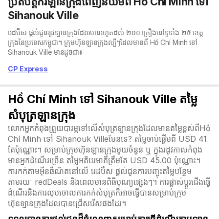
ប្រតិបត្តិករឡានក្រុងពេញនិយមពី Hồ Chí Minh ទៅ
Sihanouk Ville
រេដបឹស ផ្តល់ជូននូវឡានក្រុងដែលមានរហូតដល់ ២០០ គ្រឿងនៅទូទាំង ២៥ ខេត្ត
ក្រុងនៃប្រទេសកម្ពុជា។ ក្រុមហ៊ុនឡានក្រុងល្បីៗដែលមានពី Hồ Chí Minh ទៅ
Sihanouk Ville មានដូចជា៖
CP Express
Hồ Chí Minh ទៅ Sihanouk Ville តម្លៃ
សំបុត្រឡានក្រុង
លោកអ្នកកំពុងព្រួយបារម្ភទៅលើសំបុត្រឡានក្រុងដែលមានតម្លៃខ្ពស់ពីHồ
Chí Minh ទៅ Sihanouk Villeមែនទេ? តម្លៃចាប់ផ្តើមពី USD 41
តែប៉ុណ្ណោះ។ សម្រាប់ក្រុមហ៊ុនឡានក្រុងមួយចំនួន ឬ ក្នុងរដូវកាលកំពុង
មានអ្នកដំណើរច្រើន តម្លៃអតិបរមាគឺត្រឹមតែ USD 45.00 ប៉ុណ្ណោះ។
ការកក់តាមអ៊ីនធឺណិតនៅលើ រេដបឹស ផ្តល់ជូនការបញ្ចុះតម្លៃបន្ថែម
តាមរយៈ redDeals និងពេលមានពិធីបុណ្យផ្សេងៗ។ ការផ្លាស់ប្ដូរជើងធ្វើ
ដំណើរនិងការលុបចោលការកក់សំបុត្រក៏អាចធ្វើបានសម្រាប់ក្រុម
ហ៊ុនឡានក្រុងដែលបានជ្រើសរើសផងដែរ។