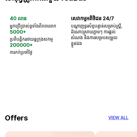
40 លាន
សេវាកម្មអតិថិជន 24/7
ធា
អ្នកប្រើប្រាស់ទូទាំងពិភពលោក
បណ្តាញទូរស័ព្ទបន្ទាន់សម្រាប់ស្ត្រី,
ស្
5000+
ដំណោះស្រាយភ្លាមៗ ការផ្តល់
ប្
សំណង និងការសម្របសម្រួល
ប្រតិបត្តិកររថយន្តក្រុងសកម្ម
ខ្លួនឯង
200000+
ការកក់ប្រចាំថ្ងៃ
18 Years of experience
you can trust
Offers
VIEW ALL