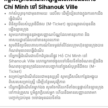
Chí Minh ទៅ Sihanouk Ville
កក់សំបុត្រទុកជាមុនតាមរយៈ រេដបឹស ដើម្បីជៀសវាងក្នុងការខកជើង
ធ្វើដំណើរ
ពិនិត្យមើលសំបុត្រឌីជីថល (M-Ticket) ឲ្យបានរួចរាល់មុននឹង
ឡើងឡានក្រុង
សូមយកតាមខ្លួននូវអត្តសញ្ញាណប័ណ្ណដែលមានរូបភាព និង
អាសយដ្ឋានដែលនៅមានសុពលភាព
សូមពិនិត្យមើលគោលការណ៍នៃទម្ងន់វ៉ាលីដែលក្រុមហ៊ុនឡានក្រុងបាន
កំណត់មុនពេលធ្វើដំណើរ
បើអ្នកធ្វើដំណើរជាលើកដំបូងលើផ្លូវ Hồ Chí Minh ទៅ
Sihanouk Ville លោកអ្នកអាចចូលទៅមើលទីតាំងចំណតឡើងនិង
ចំណតចុះឡានក្រុងដែលមានបញ្ជាក់នៅក្នុងសំបុត្រឌីជីថល (M-
Ticket)
សម្រាប់អ្នកដំណើរដែលជាមនុស្សស្រី សូមជ្រើសរើសកន្លែងអង្គុយ
ពិសេសសម្រាប់ស្ត្រី ដើម្បីបន្ថែមសុវត្ថិភាព
បើអ្នកធ្វើដំណើរតែម្នាក់ឯង សូមចែករំលែកទីតាំងបន្តផ្ទាល់នៃឡានក្រុង
ទៅកាន់គ្រួសារ ឬមិត្តភក្តិរបស់អ្នក ហើយនឹងមានសញ្ញាលោតមក
បញ្ចាក់ប្រាប់មុន ១ម៉ោងមុនដល់ទីតាំង