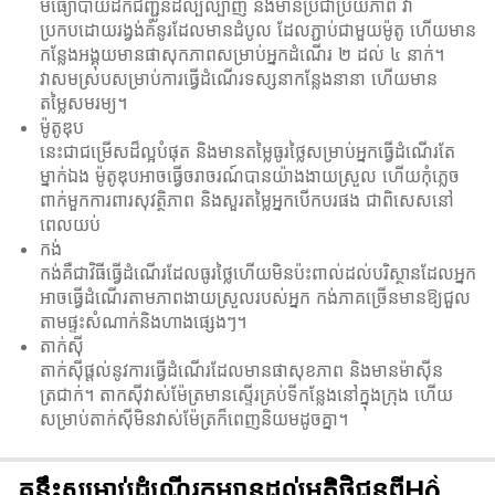
មធ្យោបាយដឹកជញ្ជូនដ៏ល្បីល្បាញ និងមានប្រជាប្រិយភាព វា
ប្រកបដោយរង្វង់គំនូរដែលមានដំបូល ដែលភ្ជាប់ជាមួយម៉ូតូ ហើយមាន
កន្លែងអង្គុយមានផាសុកភាពសម្រាប់អ្នកដំណើរ ២ ដល់ ៤ នាក់។
វាសមស្របសម្រាប់ការធ្វើដំណើរទស្សនាកន្លែងនានា ហើយមាន
តម្លៃសមរម្យ។
ម៉ូតូឌុប
នេះជាជម្រើសដ៏ល្អបំផុត និងមានតម្លៃធូរថ្លៃសម្រាប់អ្នកធ្វើដំណើរតែ
ម្នាក់ឯង ម៉ូតូឌុបអាចធ្វើចរាចរណ៍បានយ៉ាងងាយស្រួល ហើយកុំភ្លេច
ពាក់មួកការពារសុវត្ថិភាព និងសួរតម្លៃអ្នកបើកបរផង ជាពិសេសនៅ
ពេលយប់
កង់
កង់គឺជាវិធីធ្វើដំណើរដែលធូរថ្លៃហើយមិនប៉ះពាល់ដល់បរិស្ថានដែលអ្នក
អាចធ្វើដំណើរតាមភាពងាយស្រួលរបស់អ្នក កង់ភាគច្រើនមានឱ្យជួល
តាមផ្ទះសំណាក់និងហាងផ្សេងៗ។
តាក់ស៊ី
តាក់ស៊ីផ្តល់នូវការធ្វើដំណើរដែលមានផាសុខភាព និងមានម៉ាស៊ីន
ត្រជាក់។ តាកសុីវាស់ម៉ែត្រមានស្ទើរគ្រប់ទីកន្លែងនៅក្នុងក្រុង ហើយ
សម្រាប់តាក់សុីមិនវាស់ម៉ែត្រក៏ពេញនិយមដូចគ្នា។
គន្លឹះសម្រាប់ដំណើរកម្សាន្តដល់អតិថិជនពីHồ