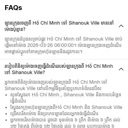
FAQs
ឡានក្រុងចេញពី Hồ Chí Minh ទៅ Sihanouk Ville មាននៅ
ម៉ោងប៉ុន្មាន?
ឡានក្រុងដំបូងសម្រាប់ផ្លូវ Hồ Chí Minh ទៅ Sihanouk Ville ចាប់
ផ្តើមនៅម៉ោង 2026-03-26 06:00:00។ ម៉ោងឡានក្រុងចេញដំណើរ
អាចផ្លាស់ប្ដូរទៅតាមក្រុមហ៊ុនឡាននិងរដូវកាល។
របៀបពិនិត្យម៉ោងចេញធ្វើដំណើររបស់ឡានក្រុងពី Hồ Chí Minh
ទៅ Sihanouk Ville?
អ្នកអាចពិនិត្យម៉ោងចេញរបស់ឡានក្រុងពី Hồ Chí Minh ទៅ
Sihanouk Ville នៅលើកម្មវិធីទូរស័ព្ទឬគេហទំព័ររេដបឹស
សូមស្វែងរក Hồ Chí Minh , Sihanouk Ville និងកាលបរិច្ឆេទ
ធ្វើដំណើរ
ស្វែងរកក្រុមហ៊ុនឡានក្រុងពីHồ Chí Minh និង Sihanouk Ville
ជ្រើសរើសម៉ោង និងប្រភេទឡានដែលអ្នកចង់ធ្វើដំណើរ
អ្នកអាចរើសម៉ោងបាន ដូចជា មុនម៉ោង ៦ ព្រឹក ពីម៉ោង ៦ ព្រឹក ដល់
១២ ថ្ងៃត្រង់ ពីម៉ោង ១២ ថ្ងៃត្រង់ ដល់ ៦ ល្ងាច ឬក្រោយម៉ោង ៦