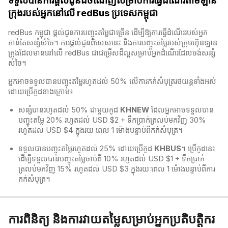
ទទួលបានការផ្តល់ជូនដ៏ចំណេញសម្រាប់ការធ្វើដំណើរតាមឡាន
ក្រុងរបស់អ្នកនៅលើ redBus ប្រទេសកម្ពុជា
redBus កម្ពុជា​ ផ្តល់ជូនការបញ្ចុះតម្លៃជាច្រើន ដើម្បីឱ្យការធ្វើដំណើររបស់អ្នក
កាន់តែសន្សំសំចៃ។ ការផ្តល់ជូនពិសេសនេះ និងការបញ្ចុះតម្លៃរបស់ក្រុមហ៊ុនឡាន
ក្រុងដែលមាននៅលើ redBus​ ជាជម្រើសដ៏ល្អសម្រាប់អ្នកដំណើរដែលចង់សន្ស៉
សំចៃ។
អ្នកអាចទទួលបានបញ្ចុះតម្លៃរហូតដល់ 50% លើការកក់សំបុត្ររថយន្តទាំងអស់
ដោយប្រើកូដខាងក្រោម៖
សន្សំបានរហូតដល់ 50% ជាមួយកូដ
KHNEW
ដែលអ្នកអាចទទួលបាន
បញ្ចុះតម្លៃ 20% រហូតដល់ USD $2 + ទឹកប្រាក់ត្រលប់មកវិញ 30%
រហូតដល់ USD $4 ក្នុងរយៈពេល 1 ម៉ោងបន្ទាប់ពីកក់សំបុត្រ។
ទទួលបានបញ្ចុះតម្លៃរហូតដល់ 25% ដោយប្រើកូដ
KHBUS
។ ប្រើកូដនេះ
ដើម្បីទទួលបានបញ្ចុះតម្លៃចាប់ពី 10% រហូតដល់ USD $1 + ទឹកប្រាក់
ត្រលប់មកវិញ 15% រហូតដល់ USD $3 ក្នុងរយៈពេល 1 ម៉ោងបន្ទាប់ពីការ
កក់សំបុត្រ។
ការពិនិត្យ និងការវាយតម្លៃសម្រាប់អ្នកប្រតិបត្តិករ