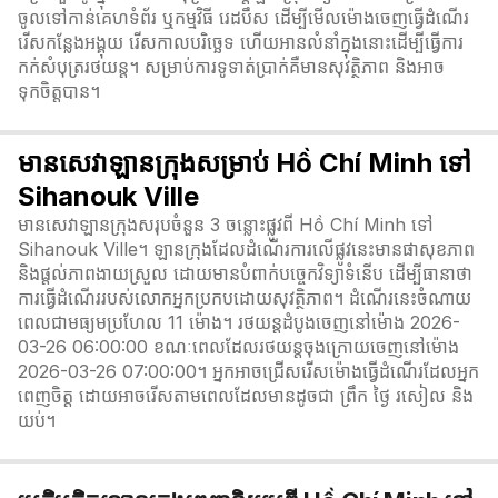
ចូលទៅកាន់គេហទំព័រ ឬកម្មវិធី រេដបឹស ដើម្បីមើលម៉ោងចេញធ្វើដំណើរ
រើសកន្លែងអង្គុយ រើសកាលបរិច្ឆេទ ហើយអានលំនាំក្នុងនោះដើម្បីធ្វើការ
កក់សំបុត្ររថយន្ត។ សម្រាប់ការទូទាត់ប្រាក់គឺមានសុវត្ថិភាព និងអាច
ទុកចិត្តបាន។
មានសេវាឡានក្រុងសម្រាប់ Hồ Chí Minh ទៅ
Sihanouk Ville
មានសេវាឡានក្រុងសរុបចំនួន 3 ចន្លោះផ្លូវពី Hồ Chí Minh ទៅ
Sihanouk Ville។ ឡានក្រុងដែលដំណើរការលើផ្លូវនេះមានផាសុខភាព
និងផ្តល់ភាពងាយស្រួល ដោយមានបំពាក់បច្ចេកវិទ្យាទំនើប ដើម្បីធានាថា
ការធ្វើដំណើររបស់លោកអ្នកប្រកបដោយសុវត្ថិភាព។ ដំណើរនេះចំណាយ
ពេលជាមធ្យមប្រហែល 11 ម៉ោង។ រថយន្តដំបូងចេញនៅម៉ោង 2026-
03-26 06:00:00 ខណៈពេលដែលរថយន្តចុងក្រោយចេញនៅម៉ោង
2026-03-26 07:00:00។ អ្នកអាចជ្រើសរើសម៉ោងធ្វើដំណើរដែលអ្នក
ពេញចិត្ត ដោយអាចរើសតាមពេលដែលមានដូចជា ព្រឹក ថ្ងៃ រសៀល និង
យប់។