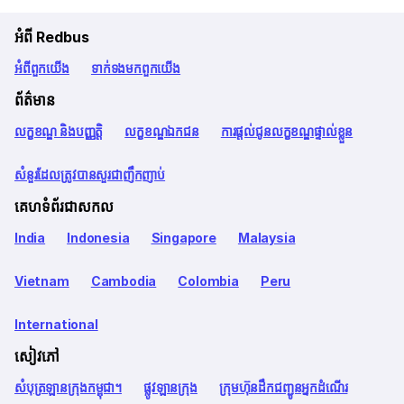
អំពី Redbus
អំពី​ពួក​យើង
ទាក់ទង​មក​ពួក​យើង
ព័ត៌មាន
លក្ខខណ្ឌ និងបញ្ញត្តិ
លក្ខខណ្ឌឯកជន
ការផ្តល់ជូនលក្ខខណ្ឌផ្ទាល់ខ្លួន
សំនួរដែលត្រូវបានសួរជាញឹកញាប់
គេហទំព័រជាសកល
India
Indonesia
Singapore
Malaysia
Vietnam
Cambodia
Colombia
Peru
International
សៀវភៅ
សំបុត្រឡានក្រុងកម្ពុជា។
ផ្លូវឡានក្រុង
ក្រុមហ៊ុនដឹកជញ្ជូនអ្នកដំណើរ