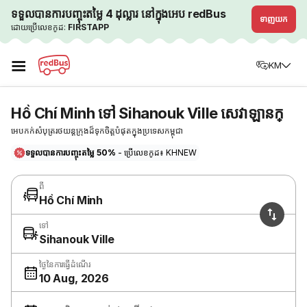
ទទួលបានការបញ្ចុះតម្លៃ 4 ដុល្លារ នៅក្នុងអេប redBus
ទាញយក
ដោយប្រើលេខកូដ:
FIRSTAPP
☰
KM
Hồ Chí Minh ទៅ Sihanouk Ville សេវាឡានក្
អេបកក់សំបុត្ររថយន្តក្រុងដ៏ទុកចិត្តបំផុតក្នុងប្រទេសកម្ពុជា
ទទួលបានការបញ្ចុះតម្លៃ 50%
- ប្រើលេខកូដ៖ KHNEW
ពី
Hồ Chí Minh
ទៅ
Sihanouk Ville
ថ្ងៃនៃការធ្វើដំណើរ
10 Aug, 2026