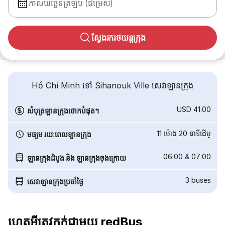
កាលបរិច្ឆេទត្រឡប់ (ជម្រើស)
ស្វែងរករថយន្តក្រុង
Hồ Chí Minh ទៅ Sihanouk Ville សេវាឡានក្រុង
USD 41.00
សំបុត្រឡានក្រុងថោកបំផុត។
11 ម៉ោង 20 នាទី​ដើម្
មធ្យម រយៈពេលឡានក្រុង
06:00
&
07:00
ឡានក្រុងដំបូង និង ឡានក្រុងចុងក្រោយ
3
buses
សេវាឡានក្រុងប្រចាំថ្ងៃ
ហេតុអ្វីត្រូវកក់ជាមួយ redBus