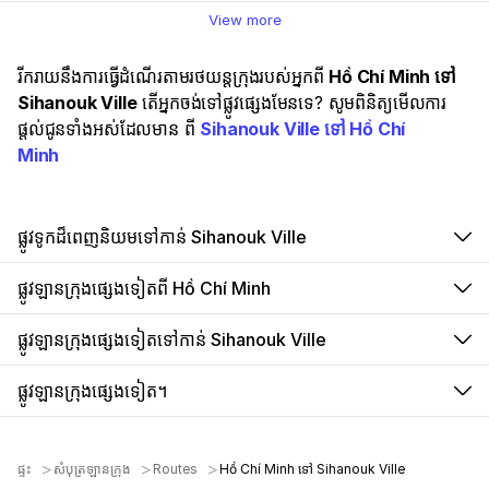
View more
រីករាយនឹងការធ្វើដំណើរតាមរថយន្តក្រុងរបស់អ្នកពី
Hồ Chí Minh ទៅ
Sihanouk Ville
តើអ្នកចង់ទៅផ្លូវផ្សេងមែនទេ? សូមពិនិត្យមើលការ
ផ្តល់ជូនទាំងអស់ដែលមាន ពី
Sihanouk Ville ទៅ Hồ Chí
Minh
ផ្លូវទូកដ៏ពេញនិយមទៅកាន់ Sihanouk Ville
ផ្លូវឡានក្រុងផ្សេងទៀតពី Hồ Chí Minh
ផ្លូវឡានក្រុងផ្សេងទៀតទៅកាន់ Sihanouk Ville
ផ្លូវឡានក្រុងផ្សេងទៀត។
ផ្ទះ
សំបុត្រឡានក្រុង
Routes
Hồ Chí Minh ទៅ Sihanouk Ville