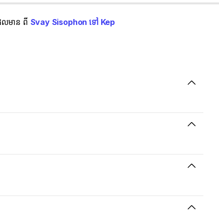
់ដែលមាន ពី
Svay Sisophon ទៅ Kep