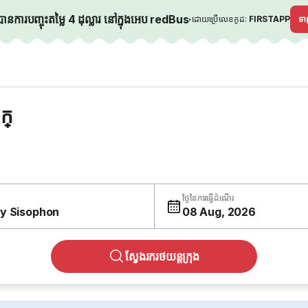
នការបញ្ចុះតម្លៃ 4 ដុល្លារ នៅក្នុងអេប redBus
·
ដោយប្រើលេខកូដ:
FIRSTAPP
ទ
ក្
ថ្ងៃនៃការធ្វើដំណើរ
y Sisophon
08 Aug, 2026
ស្វែងរករថយន្តក្រុង