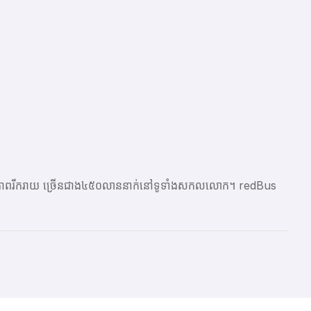
ែលមានភាពរីករាយ ច្រើនជាង​៤៥០លាននាក់នៅទូទាំងសកលលោក។ redBus