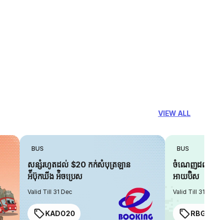
VIEW ALL
BUS
BUS
សន្សំរហូតដល់ $20 កក់សំបុត្រឡាន
ចំណេញដល់ $6 
អ៉ីប៊ុកឃីង អ៉ិចប្រេស
អាយប៊ិស
Valid Till 31 Dec
Valid Till 31 Dec
KADO20
RBGIAN