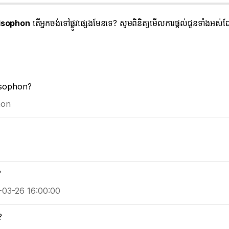
isophon
តើអ្នកចង់ទៅផ្លូវផ្សេងមែនទេ? សូមពិនិត្យមើលការផ្តល់ជូនទាំងអស
 Sisophon?
phon
?
6-03-26 16:00:00
?