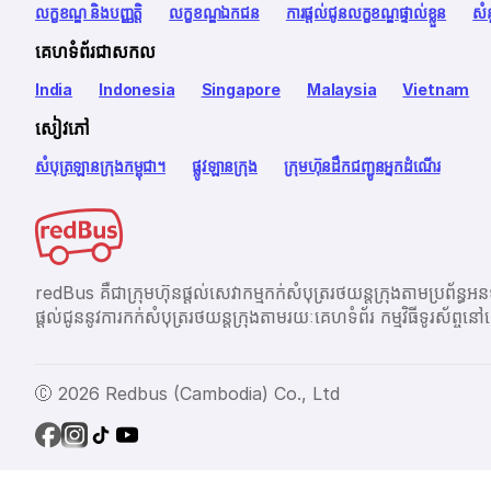
លក្ខខណ្ឌ និងបញ្ញត្តិ
លក្ខខណ្ឌឯកជន
ការផ្តល់ជូនលក្ខខណ្ឌផ្ទាល់ខ្លួន
សំ
គេហទំព័រជាសកល
India
Indonesia
Singapore
Malaysia
Vietnam
សៀវភៅ
សំបុត្រឡានក្រុងកម្ពុជា។
ផ្លូវឡានក្រុង
ក្រុមហ៊ុនដឹកជញ្ជូនអ្នកដំណើរ
redBus គឺជាក្រុមហ៊ុនផ្តល់សេវាកម្មកក់សំបុត្ររថយន្តក្រុងតាម
ផ្ដល់ជូននូវការកក់សំបុត្ររថយន្តក្រុងតាមរយៈគេហទំព័រ កម្មវិធីទូរស័
Ⓒ 2026 Redbus (Cambodia) Co., Ltd