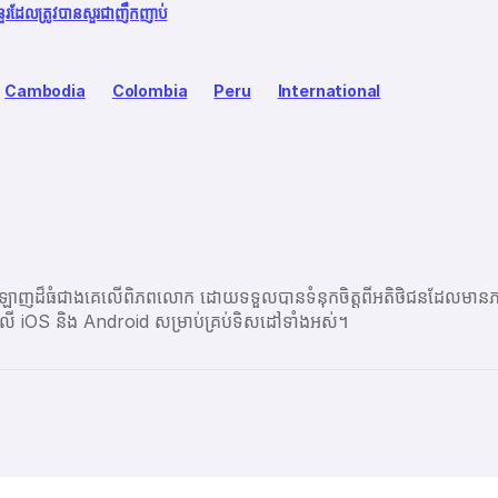
នួរដែលត្រូវបានសួរជាញឹកញាប់
Cambodia
Colombia
Peru
International
ប្រព័ន្ធអនឡាញដ៏ធំជាងគេលើពិភពលោក ដោយទទួលបានទំនុកចិត្តពីអតិថិជនដ
ព្ចនៅលើ iOS និង Android សម្រាប់គ្រប់ទិសដៅទាំងអស់។