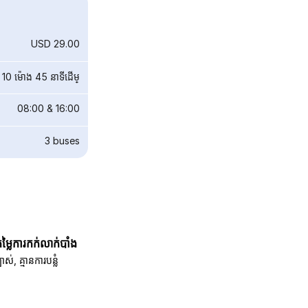
USD 29.00
10 ម៉ោង 45 នាទី​ដើម្
08:00
&
16:00
3
buses
តម្លៃការកក់លាក់បាំង
បាស់, គ្មានការបន្លំ