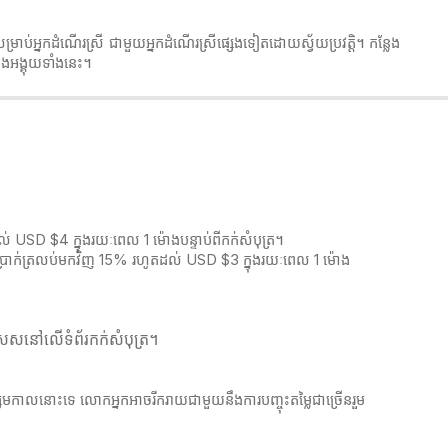
ម្រាប់អ្នកដំណើរស្រី ជាមួយអ្នកដំណើរស្រីផ្សេងទៀតដោយស្វ័យប្រវត្តិ។ កន្លែង
ងអង្គុយទាំងនេះ។
 USD $4 ក្នុងរយៈពេល 1 ម៉ោងបន្ទាប់ពីកក់សំបុត្រ។
ឹកប្រាក់ត្រលប់មកវិញ 15% រហូតដល់ USD $3 ក្នុងរយៈពេល 1 ម៉ោង
េសនៅលើទំព័រកក់សំបុត្រ។​​
ិស្សមកាលនោះទេ លោកអ្នកអាចរីករាយជាមួយនឹងការបញ្ចុះតម្លៃជាច្រើនរួម