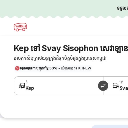
ទទួលបា
Kep ទៅ Svay Sisophon សេវាឡាន
អេបកក់សំបុត្ររថយន្តក្រុងដ៏ទុកចិត្តបំផុតក្នុងប្រទេសកម្ពុជា
ទទួលបានការបញ្ចុះតម្លៃ 50%
- ប្រើលេខកូដ៖ KHNEW
ពី
ទៅ
Kep
Sva