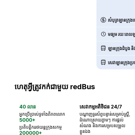
សំបុត្រឡានក្រុង
មធ្យម រយៈពេលឡា
ឡានក្រុងដំបូង ន
សេវាឡានក្រុងប្រចា
ហេតុអ្វីត្រូវកក់ជាមួយ redBus
40 លាន
សេវាកម្មអតិថិជន 24/7
អ្នកប្រើប្រាស់ទូទាំងពិភពលោក
បណ្តាញទូរស័ព្ទបន្ទាន់សម្រាប់ស្ត្រី,
5000+
ដំណោះស្រាយភ្លាមៗ ការផ្តល់
សំណង និងការសម្របសម្រួល
ប្រតិបត្តិកររថយន្តក្រុងសកម្ម
ខ្លួនឯង
200000+