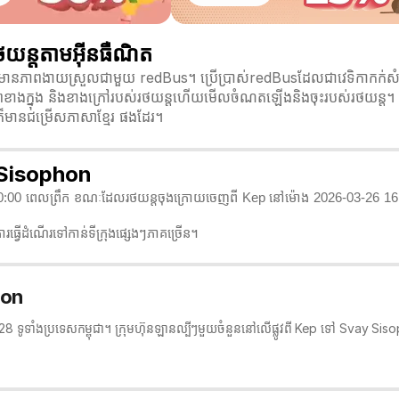
យន្តតាមអ៊ីនធឺណិត
ានភាពងាយស្រួលជាមួយ redBus។ ប្រើប្រាស់redBusដែលជាវេទិកាកក់សំបុ
ូបភាពខាងក្នុង និងខាងក្រៅរបស់រថយន្តហើយមើលចំណតឡើងនិងចុះរបស់រថយន្ត។ ស
 ក៏មានជម្រើសភាសាខ្មែរ ផងដែរ។
y Sisophon
00:00 ពេលព្រឹក ខណៈដែលរថយន្តចុងក្រោយចេញពី Kep នៅម៉ោង 2026-03-26 16:0
ធ្វើដំណើរទៅកាន់ទីក្រុងផ្សេងៗភាគច្រើន។
hon
ំង 28 ទូទាំងប្រទេសកម្ពុជា។ ក្រុមហ៊ុនឡានល្បីៗមួយចំនួននៅលើផ្លូវពី Kep ទៅ Svay S