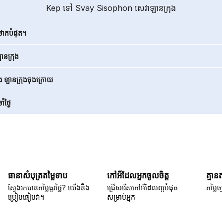
Kep ទៅ Svay Sisophon សេវាឡានក្រុង
ថោកបំផុត។
នក្រុង
ិង ឡានក្រុងចុងក្រោយ
ំថ្ងៃ
ធានាសំបុត្រតម្លៃទាប
កៅអីដែលអ្នកចូលចិត្ត
គ្មាន
ស្វែងរកបានតម្លៃធូរថ្លៃ? យើងនឹង
ជ្រើសរើសកៅអីដែលល្អបំផុត
តម្លៃច្
ប្រៀបធៀបវា។
សម្រាប់អ្នក