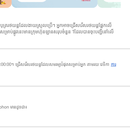
ត្ររថយន្តដែលងាយស្រួលប្រើ។ អ្នកអាចជ្រើសរើសរថយន្តផ្អែកលើ
ម្រាប់ផ្លូវនេះមានក្រុមហ៊ុនឡានសរុបចំនួន 1ដែលបានចុះបញ្ជីនៅលើ
0:00។ ជ្រើសរើសរថយន្តដែលសមរម្យបំផុតសម្រាប់អ្នក តាមរយៈវេទិកា
ការ
isophon មានដូចជា៖