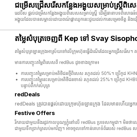
ជម្រើសជ្រើសរើសកន្លែងអង្គុយសម្រាប់ស្ត្រ
រេដបឹស ផ្តល់ជម្រើសកន្លែងអង្គុយពិសេសសម្រាប់ស្ត្រី ដើម្បីធានាបទពិសោធន៍ធ
អង្គុយដែលបានសម្គាល់ដោយពណ៌ផ្កាឈូកនេះជួយដល់ការសម្រេចចិត្ត
និងជ
តម្លៃសំបុត្រចេញពី Kep ទៅ Svay Sisoph
តម្លៃសំបុត្រឡានក្រុងអាស្រ័យទៅលើក្រុមហ៊ុនធ្វើដំណើរដែលអ្នកជ្រើសរើស។ 
មានការបញ្ចុះតម្លៃពិសេសពី redBus ដូចខាងក្រោម៖
ការបញ្ចុះតម្លៃសម្រាប់អតិថិជនថ្មីពិសេស រហូតដល់ 50%។ ប្រើកូដ K
ការបញ្ចុះតម្លៃនេះសម្រាប់អតិថិជនចាស់ រហូតដល់ 25%។ ប្រើកូដ KH
បន្ទាប់ពីកក់សំបុត្
redDeals
redDeals ត្រូវបានផ្តល់ដោយក្រុមហ៊ុនឡានក្រុង ដែលមានហើយអ្នកអា
Festive Offers
រីករាយជាមួយនឹងរដូវកាលបុណ្យភ្ជុំ​នៅលើ redBus ប្រទេសកម្ពុជា។ មិនថាលោក
ជាមួយទឹកប្រាក់ត្រលប់មកវិញ។ អាចចូលទៅកាន់គេហទំព័ររបស់ redBus សម