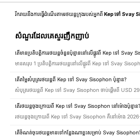
រីករាយនឹងការធ្វើដំណើរតាមរថយន្តក្រុងរបស់អ្នកពី
Kep ទៅ Svay S
សំណួរដែលគេសួរញឹកញាប់
តើមានប្រតិបត្តិការរថយន្តចំនួនប៉ុន្មាននៅលើផ្លូវពី Kep ទៅ Svay
មានសរុប 1 ប្រតិបត្តិការរថយន្តនៅលើផ្លូវពី Kep ទៅ Svay Siso
តើតម្លៃសំបុត្ររថយន្តពី Kep ទៅ Svay Sisophon ប៉ុន្មាន?
សំបុត្ររថយន្តពី Kep ទៅ Svay Sisophon ចាប់ផ្តើមពី USD 29
តើរថយន្តចុងក្រោយពី Kep ទៅ Svay Sisophon នៅម៉ោងប៉ុន្មាន
រថយន្តចុងក្រោយពី Kep ទៅ Svay Sisophon គឺនៅម៉ោង 202
តើចំំណត់ចុះរថយន្តមានទៅកន្លែងណាខ្លះសម្រាប់ Svay Sisophon