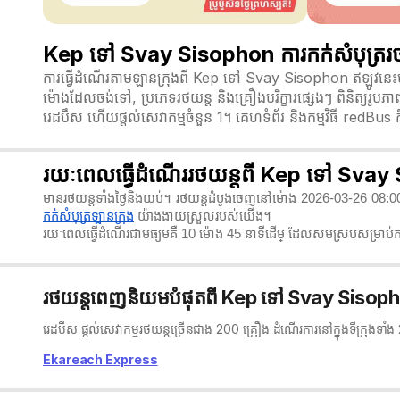
Kep ទៅ Svay Sisophon ការកក់សំបុត្ររថ
ការធ្វើដំណើរតាមឡានក្រុងពី Kep ទៅ Svay Sisophon ឥឡូវនេះម
ម៉ោងដែលចង់ទៅ, ប្រភេទរថយន្ត និងគ្រឿងបរិក្ខារផ្សេងៗ ពិនិត្យរ
រេដបឹស ហើយផ្តល់សេវាកម្មចំនួន 1។ គេហទំព័រ និងកម្មវិធី redBus
រយៈពេលធ្វើដំណើររថយន្តពី Kep ទៅ Sva
មានរថយន្តទាំងថ្ងៃនិងយប់។ រថយន្តដំបូងចេញនៅម៉ោង 2026-03-26 08:
កក់សំបុត្រឡានក្រុង
យ៉ាងងាយស្រួលរបស់យើង។
រយៈពេលធ្វើដំណើរជាមធ្យមគឺ 10 ម៉ោង 45 នាទី​ដើម្ ដែលសមស្របសម្រាប់ការ
រថយន្តពេញនិយមបំផុតពី Kep ទៅ Svay Sisop
រេដបឹស ផ្តល់សេវាកម្មរថយន្តច្រើនជាង 200 គ្រឿង ដំណើរការនៅក្នុងទីក្រុងទា
Ekareach Express