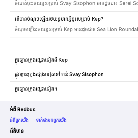
ចំណត់ចុះរថយន្តសម្រាប់ Svay Sisophon មានដូចជា៖ Serei
តើមានចំណុចឡើងរថយន្តមានអ្វីខ្លះសម្រាប់ Kep?
ចំណុចឡើងរថយន្តសម្រាប់ Kep មានដូចជា៖ Sea Lion Round
ផ្លូវឡានក្រុងផ្សេងទៀតពី Kep
ផ្លូវឡានក្រុងផ្សេងទៀតទៅកាន់ Svay Sisophon
ផ្លូវឡានក្រុងផ្សេងទៀត។
អំពី Redbus
អំពី​ពួក​យើង
ទាក់ទង​មក​ពួក​យើង
ព័ត៌មាន