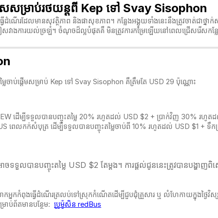
ីពិសេសសម្រាប់រថយន្តពី Kep ទៅ Svay Sisophon
្វើដំណើរដែលមានសុវត្ថិភាព និងផាសុខភាព។ កន្លែងអង្គុយទាំងនេះនឹងត្រូវចាត់ជាថ្នាក់ស
ៀសវាងការយល់ច្រឡំ។ ចំណុចដ៏ល្អបំផុតគឺ មិនត្រូវការកម្រៃឡើយនៅពេលជ្រើសរើសកន្លែ
on
តម្លៃចាប់ផ្តើមសម្រាប់ Kep ទៅ Svay Sisophon គឺត្រឹមតែ USD 29 ប៉ុណ្ណោះ
HNEW ដើម្បីទទួលបានបញ្ចុះតម្លៃ 20% រហូតដល់ USD $2 + ប្រាក់វិញ 30% រហូតដល់
BUS ពេលកក់សំបុត្
រ ដើម្បីទទួលបានបញ្ចុះតម្លៃចាប់ពី 10% រហូតដល់ USD $1 + ទ
ចទទួលបានបញ្ចុះតម្លៃ USD $2 តែម្ដង។ ការផ្តល់ជូននេះត្រូវបានបង្ហាញពិស
អ្នកកំពុងធ្វើដំណើរត្រលប់ទៅស្រុកកំណើតដើម្បីជួបជុំគ្រួសារ ឬ លំហែកាយក្នុងថ្ងៃវ
្រាប់ព័តមានបន្ថែម:
ប្រូម៉ូសិន redBus