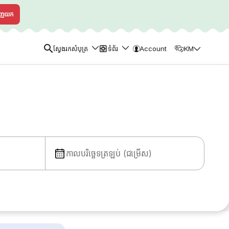
ាញយក
ស្វែងរកសំបុត្រ
ទំព័រ
Account
KM
កាលបរិច្ឆេទត្រឡប់ (ជម្រើស)