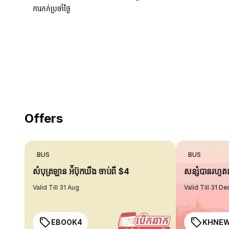
ការកក់ប្រចាំថ្ងៃ
18 Years of experience
you can trust
Offers
BUS
BUS
សំបុត្រឡាន អ៉ីប៊ុកឃីង ចាប់ពី $4
សន្សំបានរហូ
Valid Till 31 Aug
Valid Till 31 De
EBOOK4
KHNE