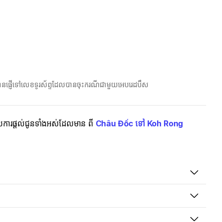
ែលបានផ្ញើទៅលេខទូរស័ព្ទដែលបានចុះករណីជាមួយអេបរេដបឹស
មើលការផ្តល់ជូនទាំងអស់ដែលមាន ពី
Châu Đốc ទៅ Koh Rong