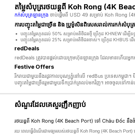
តម្លៃសំបុត្ររថយន្តពី Koh Rong (4K B
កក់សំបុត្រឡានក្រុង
ចាប់ផ្តើមពី USD 49 សម្រាប់ Koh Rong (4K
ការបញ្ចុះតម្លៃជាច្រើន និង​ ប្រូម៉ូសិនពិសេសរាល់ការកក់សំបុត
បញ្ចុះតម្លៃរហូតដល់ 50% សម្រាប់អតិថិជនថ្មី ប្រើកូដ KHNEW ដើម
បញ្ចុះតម្លៃរហូតដល់ 25% សម្រាប់អតិថិជនចាស់។ ប្រើកូដ KHBUS ដើ
redDeals
redDeals ត្រូវបានផ្តល់ដោយក្រុមហ៊ុនឡានក្រុង ដែលមានហើយអ្នកអា
Festive Offers
រីករាយជាមួយនឹងរដូវកាលបុណ្យភ្ជុំ​នៅលើ redBus ប្រទេសកម្ពុជា។ 
បញ្ចុះតម្លៃជាច្រើនរួមជាមួយទឹកប្រាក់ត្រលប់មកវិញ។ អាចចូលទៅកា
សំណួរដែលគេសួរញឹកញាប់
រថយន្តពី Koh Rong (4K Beach Port) ទៅ Châu Đốc នឹងចំ
រយៈពេលធ្វើដំណើរជាមធ្យមរបស់រថយន្តពី Koh Rong (4K Beach Port)