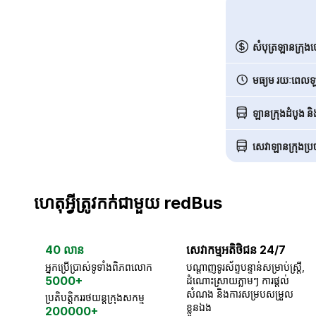
សំបុត្រឡានក្រុង
មធ្យម រយៈពេលឡា
ឡានក្រុងដំបូង ន
សេវាឡានក្រុងប្រចា
ហេតុអ្វីត្រូវកក់ជាមួយ redBus
40 លាន
សេវាកម្មអតិថិជន 24/7
អ្នកប្រើប្រាស់ទូទាំងពិភពលោក
បណ្តាញទូរស័ព្ទបន្ទាន់សម្រាប់ស្ត្រី,
5000+
ដំណោះស្រាយភ្លាមៗ ការផ្តល់
សំណង និងការសម្របសម្រួល
ប្រតិបត្តិកររថយន្តក្រុងសកម្ម
ខ្លួនឯង
200000+