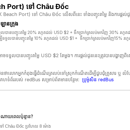
each Port) ទៅ Châu Đốc
 Beach Port) ទៅ Châu Đốc លើសពីនេះ ទាំងបញ្ចុះតម្លៃ និងការផ្តល
្រឡានក្រុង
្បីទទួលបានបញ្ចុះតម្លៃ 20% រហូតដល់ USD $2 + ទឹកប្រាក់ត្រលប់មកវិញ 30% រហូ
ម្បីទទួលបានបញ្ចុះតម្លៃ 10% រហូតដល់ USD $1 + ទឹកប្រាក់ត្រលប់មកវិញ15% រហ
ចទទួលបានបញ្ចុះតម្លៃ USD $2 តែម្ដង។ ការផ្តល់ជូននេះត្រូវបានបង្ហាញពិស
មិនថាលោកអ្នកកំពុងធ្វើដំណើរត្រលប់ទៅស្រុកកំណើតដើម្បីជួបជុំគ្រួសារ ឬ 
ន់គេហទំព័ររបស់ redBus សម្រាប់ព័តមានបន្ថែម:
ប្រូម៉ូសិន redBus
ណាយពេលប៉ុន្មាន?
 ទៅ Châu Đốc ប្រហែល 8 ម៉ោង