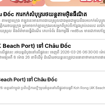
c ការកក់សំបុត្ររថយន្តតាមអ៊ិនធឺណិត
ាមឡានក្រុង ឥឡូវនេះមានភាពងាយស្រួលជាងមុនជាមួយនឹងអេបកក់សំបុត្រ
តិបត្តិកររថយន្តក្រុង អ្នកអាចកក់ឡានក្រុងរបស់អ្នកពីគ្រប់ទីកន្លែងគ្រប់ពេល
ស្រួល និងព័ត៌មានធ្វើដំណើរ គេហទំព័រ និងកម្មវិធី redBus មានជាភាសាខ្មែរ
4K Beach Port) ទៅ Châu Đốc
ន 10 លើផ្លូវនេះ រថយន្តដំបូងនៅលើផ្លូវនេះ ចេញពី 2026-03-26 06:30:
យមគឺ 8 ម៉ោង 26 នាទី​ដើម្ ដំណើររថយន្តនេះត្រូវបានធានាថាមានភាពផា
K Beach Port) ទៅ Châu Đốc
រុង 28 ខេត្តនៅកម្ពុជា ប្រតិបត្តិការល្បីៗមួយចំនួននៅលើផ្លូវរថយន្តពី Koh Rong (4K