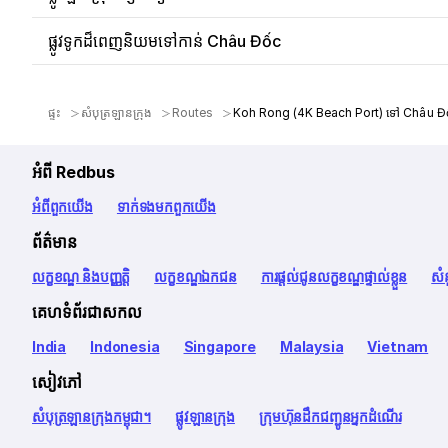
ផ្លូវទូកដ៏ពេញនិយមទៅកាន់ Châu Đốc
ផ្ទះ
សំបុត្រឡានក្រុង
Routes
Koh Rong (4K Beach Port) ទៅ Châu Đ
អំពី Redbus
អំពី​ពួក​យើង
ទាក់ទង​មក​ពួក​យើង
ព័ត៌មាន
លក្ខខណ្ឌ និងបញ្ញត្តិ
លក្ខខណ្ឌឯកជន
ការផ្តល់ជូនលក្ខខណ្ឌផ្ទាល់ខ្លួន
សំ
គេហទំព័រជាសកល
India
Indonesia
Singapore
Malaysia
Vietnam
សៀវភៅ
សំបុត្រឡានក្រុងកម្ពុជា។
ផ្លូវឡានក្រុង
ក្រុមហ៊ុនដឹកជញ្ជូនអ្នកដំណើរ