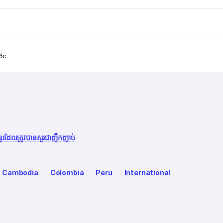
ốc
នួរដែលត្រូវបានសួរជាញឹកញាប់
Cambodia
Colombia
Peru
International