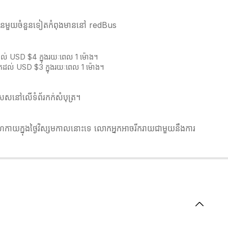
់ជូនមួយចំនួនទៀតកំពុងមាននៅ redBus
តដល់ USD $4 ក្នុងរយៈពេល 1 ម៉ោង។
ូតដល់ USD $3 ក្នុងរយៈពេល 1 ម៉ោង។
េសនៅលើទំព័រកក់សំបុត្រ។​​
លំហែកាយក្នុងថ្ងៃវិស្សមកាលនោះទេ លោកអ្នកអាចរីករាយជាមួយនឹងការ