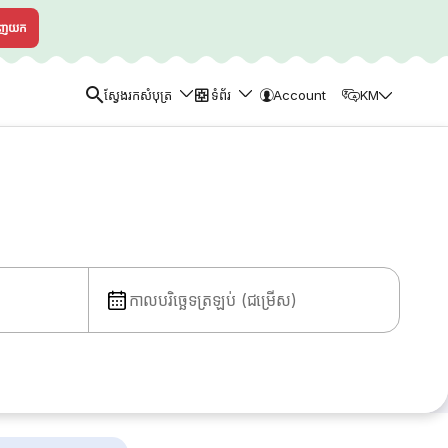
ាញយក
ស្វែងរកសំបុត្រ
ទំព័រ
Account
KM
កាលបរិច្ឆេទត្រឡប់ (ជម្រើស)