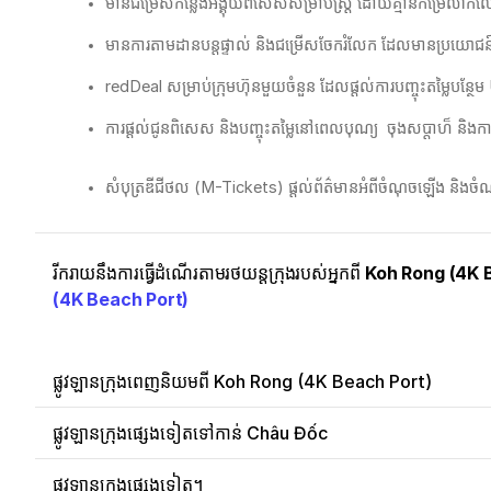
មានជម្រើសកន្លែងអង្គុយពិសេសសម្រាប់ស្ត្រី ដោយគ្មានកម្រៃលា
មានការតាមដានបន្តផ្ទាល់ និងជម្រើសចែករំលែក ដែលមានប្រយោជន៍ខ្ល
redDeal សម្រាប់ក្រុមហ៊ុនមួយចំនួន ដែលផ្តល់ការបញ្ចុះតម្លៃបន្ថែ
ការផ្តល់ជូនពិសេស និងបញ្ចុះតម្លៃនៅពេលបុណ្យ ​ ចុងសប្ដាហ៏ និងការ
សំបុត្រឌីជីថល (M-Tickets) ផ្តល់ព័ត៌មានអំពីចំណុចឡើង និងចំណ
រីករាយនឹងការធ្វើដំណើរតាមរថយន្តក្រុងរបស់អ្នកពី
Koh Rong (4K 
(4K Beach Port)
ផ្លូវឡានក្រុងពេញនិយមពី Koh Rong (4K Beach Port)
ផ្លូវឡានក្រុងផ្សេងទៀតទៅកាន់ Châu Đốc
ផ្លូវឡានក្រុងផ្សេងទៀត។