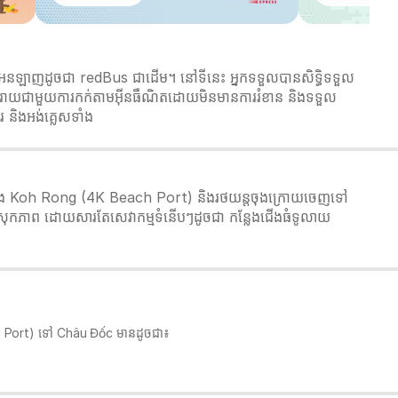
អនឡាញដូចជា redBus ជាដើម។ នៅទីនេះ អ្នកទទួលបានសិទ្ធិទទួល
វេ លារីករាយជាមួយការកក់តាមអ៊ីនធឺណិតដោយមិនមានការរំខាន និងទទួល
 និងអង់គ្លេសទាំង
00 ម៉ោង Koh Rong (4K Beach Port) និងរថយន្តចុងក្រោយចេញទៅ
សុកភាព ដោយសារតែសេវាកម្មទំនើបៗដូចជា កន្លែងជើងធំទូលាយ
 Beach Port) ទៅ Châu Đốc មានដូចជា៖