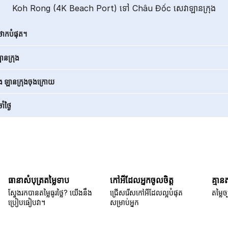
Koh Rong (4K Beach Port) ទៅ Châu Đốc សេវាឡានក្រុង
ថោកបំផុត។
នក្រុង
ិង ឡានក្រុងចុងក្រោយ
ំថ្ងៃ
ធានាសំបុត្រតម្លៃទាប
កៅអីដែលអ្នកចូលចិត្ត
គ្មាន
ស្វែងរកបានតម្លៃធូរថ្លៃ? យើងនឹង
ជ្រើសរើសកៅអីដែលល្អបំផុត
តម្លៃច្
ប្រៀបធៀបវា។
សម្រាប់អ្នក