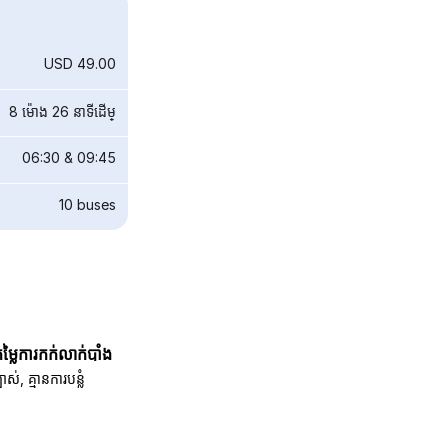
USD 49.00
8 ម៉ោង 26 នាទី​ដើម្
06:30
&
09:45
10
buses
តម្លៃការកក់លាក់បាំង
បាស់, គ្មានការបន្លំ