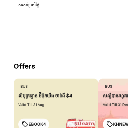
ការកក់ប្រចាំថ្ងៃ
18 Years of experience
you can trust
Offers
BUS
BUS
សំបុត្រឡាន អ៉ីប៊ុកឃីង ចាប់ពី $4
សន្សំបានរហូ
Valid Till 31 Aug
Valid Till 31 De
EBOOK4
KHNE