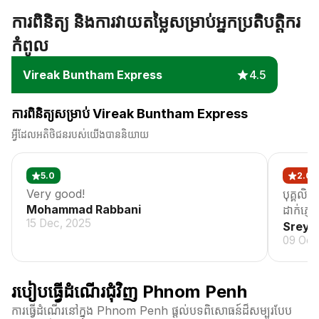
ការពិនិត្យ និងការវាយតម្លៃសម្រាប់អ្នកប្រតិបត្តិករ
កំពូល
Vireak Buntham Express
4.5
ការពិនិត្យសម្រាប់ Vireak Buntham Express
អ្វីដែលអតិថិជនរបស់យើងបាននិយាយ
5.0
2.0
Very good!
បុគ្គលិ
Mohammad Rabbani
ដាក់ភ្ញៀ
15 Dec, 2025
Srey 
09 Oct
របៀបធ្វើដំណើរជុំវិញ Phnom Penh
ការធ្វើដំណើរនៅក្នុង Phnom Penh ផ្តល់បទពិសោធន៍ដ៏សម្បូរបែប