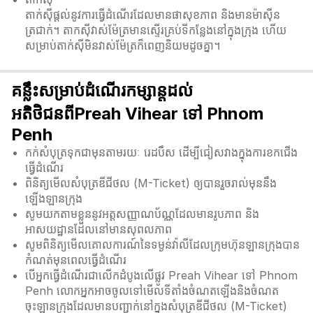
តាក់ស៊ីផ្តល់នូវការធ្វើដំណើរដែលមានផាសុខភាព និងមានម៉ាស៊ីន
ត្រជាក់។ តាកសុីវាស់ម៉ែត្រមានស្ទើរគ្រប់ទីកន្លែងនៅក្នុងក្រុង ហើយ
សម្រាប់តាក់សុីមិនវាស់ម៉ែត្រក៏ពេញនិយមដូចគ្នា។
គន្លឹះសម្រាប់ដំណើរកម្សាន្តដល់
អតិថិជនពីPreah Vihear ទៅ Phnom
Penh
កក់សំបុត្រទុកជាមុនតាមរយៈ រេដបឹស ដើម្បីជៀសវាងក្នុងការខកជើង
ធ្វើដំណើរ
ពិនិត្យមើលសំបុត្រឌីជីថល (M-Ticket) ឲ្យបានរួចរាល់មុននឹង
ឡើងឡានក្រុង
សូមយកតាមខ្លួននូវអត្តសញ្ញាណប័ណ្ណដែលមានរូបភាព និង
អាសយដ្ឋានដែលនៅមានសុពលភាព
សូមពិនិត្យមើលគោលការណ៍នៃទម្ងន់វ៉ាលីដែលក្រុមហ៊ុនឡានក្រុងបាន
កំណត់មុនពេលធ្វើដំណើរ
បើអ្នកធ្វើដំណើរជាលើកដំបូងលើផ្លូវ Preah Vihear ទៅ Phnom
Penh លោកអ្នកអាចចូលទៅមើលទីតាំងចំណតឡើងនិងចំណត
ចុះឡានក្រុងដែលមានបញ្ជាក់នៅក្នុងសំបុត្រឌីជីថល (M-Ticket)