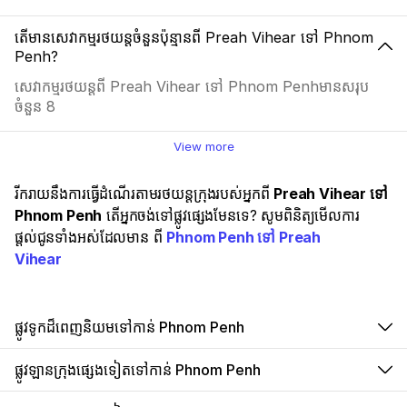
តើមានសេវាកម្មរថយន្តចំនួនប៉ុន្មានពី Preah Vihear ទៅ Phnom
Penh?
សេវាកម្មរថយន្តពី Preah Vihear ទៅ Phnom Penhមានសរុប
ចំនួន 8
View more
រីករាយនឹងការធ្វើដំណើរតាមរថយន្តក្រុងរបស់អ្នកពី
Preah Vihear ទៅ
Phnom Penh
តើអ្នកចង់ទៅផ្លូវផ្សេងមែនទេ? សូមពិនិត្យមើលការ
ផ្តល់ជូនទាំងអស់ដែលមាន ពី
Phnom Penh ទៅ Preah
Vihear
ផ្លូវទូកដ៏ពេញនិយមទៅកាន់ Phnom Penh
ផ្លូវឡានក្រុងផ្សេងទៀតទៅកាន់ Phnom Penh