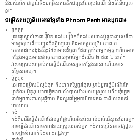
និងរស់រវើក ជាមួយនឹងជម្រើសការដឹកជញ្ជូនបែបប្រពៃណី និងទំនើបចូល
គ្នា។
ជម្រើសពេញនិយមនៅទូទាំង Phnom Penh មានដូចជា៖
តុកតុក
គ្រប់គ្នាស្គាល់ថាជា រ៉ុឺម៉ក ផងដែរ រ៉ុឺម៉កបីកង់ដែលមានម៉ូតូទាញនេះគឺជា
មធ្យោបាយដឹកជញ្ជូនដ៏ល្បីល្បាញ និងមានប្រជាប្រិយភាព វា
ប្រកបដោយរង្វង់គំនូរដែលមានដំបូល ដែលភ្ជាប់ជាមួយម៉ូតូ ហើយមាន
កន្លែងអង្គុយមានផាសុកភាពសម្រាប់អ្នកដំណើរ ២ ដល់ ៤ នាក់។
វាសមស្របសម្រាប់ការធ្វើដំណើរទស្សនាកន្លែងនានា ហើយមាន
តម្លៃសមរម្យ។
ម៉ូតូឌុប
នេះជាជម្រើសដ៏ល្អបំផុត និងមានតម្លៃធូរថ្លៃសម្រាប់អ្នកធ្វើដំណើរតែ
ម្នាក់ឯង ម៉ូតូឌុបអាចធ្វើចរាចរណ៍បានយ៉ាងងាយស្រួល ហើយកុំភ្លេច
ពាក់មួកការពារសុវត្ថិភាព និងសួរតម្លៃអ្នកបើកបរផង ជាពិសេសនៅ
ពេលយប់
កង់
កង់គឺជាវិធីធ្វើដំណើរដែលធូរថ្លៃហើយមិនប៉ះពាល់ដល់បរិស្ថានដែលអ្នក
អាចធ្វើដំណើរតាមភាពងាយស្រួលរបស់អ្នក កង់ភាគច្រើនមានឱ្យជួល
តាមផ្ទះសំណាក់និងហាងផ្សេងៗ។
តាក់ស៊ី