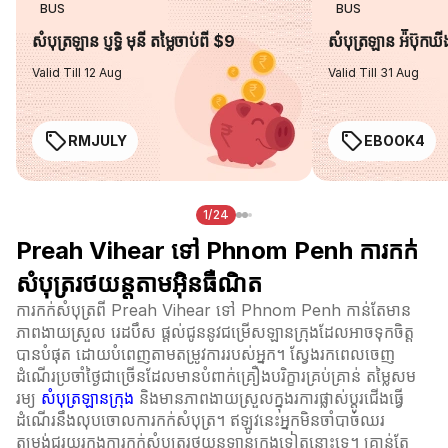
BUS
BUS
សំបុត្រឡាន ប្ញទ្ធិ មុនី តម្លៃចាប់ពី $9
សំបុត្រឡាន អ៉ីប៊ុកឃ
Valid Till 12 Aug
Valid Till 31 Aug
RMJULY
EBOOK4
1/24
Preah Vihear ទៅ Phnom Penh ការកក់
សំបុត្ររថយន្តតាមអ៊ិនធឺណិត
ការកក់សំបុត្រពី Preah Vihear ទៅ Phnom Penh កាន់តែមាន
ភាពងាយស្រួល រេដបឹស ផ្តល់ជូននូវជម្រើសឡានក្រុងដែលអាចទុកចិត្ត
បានបំផុត ដោយបំពេញតាមតម្រូវការរបស់អ្នក។ ស្វែងរកពេលចេញ
ដំណើរប្រចាំថ្ងៃជាច្រើនដែលមានបំពាក់គ្រឿងបរិក្ខារគ្រប់គ្រាន់ តម្លៃសម
រម្យ
សំបុត្រឡានក្រុង
និងមានភាពងាយស្រួលក្នុងរការផ្លាស់ប្ដូរជើងធ្វើ
ដំណើរនឹងលុបចោលការកក់សំបុត្រ។ ឥឡូវនេះអ្នកមិនចាំបាច់ឈរ
តម្រង់ជួរយូរក្នុងការកក់សំបុត្ររថយន្តឡានក្រុងទៀតនោះទេ។ គ្រាន់តែ