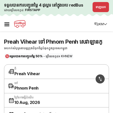
ទទួលបានការបញ្ចុះតម្លៃ 4 ដុល្លារ នៅក្នុងអេប redBus
ទាញយក
ដោយប្រើលេខកូដ:
FIRSTAPP
☰
KM
Preah Vihear ទៅ Phnom Penh សេវាឡានក្
អេបកក់សំបុត្ររថយន្តក្រុងដ៏ទុកចិត្តបំផុតក្នុងប្រទេសកម្ពុជា
ទទួលបានការបញ្ចុះតម្លៃ 50%
- ប្រើលេខកូដ៖ KHNEW
ពី
Preah Vihear
ទៅ
Phnom Penh
ថ្ងៃនៃការធ្វើដំណើរ
10 Aug, 2026