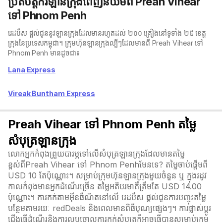
ប្រតិបត្តិករឡានក្រុងពេញនិយមពី Preah Vihear
ទៅ Phnom Penh
រេដបឹស ផ្តល់ជូននូវឡានក្រុងដែលមានរហូតដល់ ២០០ គ្រឿងនៅទូទាំង ២៥ ខេត្ត
ក្រុងនៃប្រទេសកម្ពុជា។ ក្រុមហ៊ុនឡានក្រុងល្បីៗដែលមានពី Preah Vihear ទៅ
Phnom Penh មានដូចជា៖
Lana Express
Vireak Buntham Express
Preah Vihear ទៅ Phnom Penh តម្លៃ
សំបុត្រឡានក្រុង
លោកអ្នកកំពុងព្រួយបារម្ភទៅលើសំបុត្រឡានក្រុងដែលមានតម្លៃ
ខ្ពស់ពីPreah Vihear ទៅ Phnom Penhមែនទេ? តម្លៃចាប់ផ្តើមពី
USD 10 តែប៉ុណ្ណោះ។ សម្រាប់ក្រុមហ៊ុនឡានក្រុងមួយចំនួន ឬ ក្នុងរដូវ
កាលកំពុងមានអ្នកដំណើរច្រើន តម្លៃអតិបរមាគឺត្រឹមតែ USD 14.00
ប៉ុណ្ណោះ។ ការកក់តាមអ៊ីនធឺណិតនៅលើ រេដបឹស ផ្តល់ជូនការបញ្ចុះតម្លៃ
បន្ថែមតាមរយៈ redDeals និងពេលមានពិធីបុណ្យផ្សេងៗ។ ការផ្លាស់ប្ដូរ
ជើងធ្វើដំណើរនិងការលុបចោលការកក់សំបុត្រក៏អាចធ្វើបានសម្រាប់ក្រុម