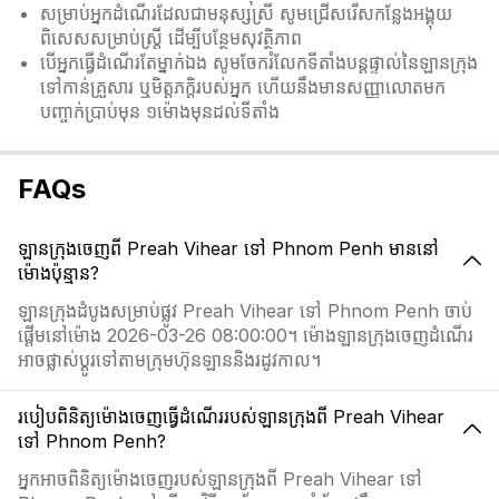
សម្រាប់អ្នកដំណើរដែលជាមនុស្សស្រី សូមជ្រើសរើសកន្លែងអង្គុយ
ពិសេសសម្រាប់ស្ត្រី ដើម្បីបន្ថែមសុវត្ថិភាព
បើអ្នកធ្វើដំណើរតែម្នាក់ឯង សូមចែករំលែកទីតាំងបន្តផ្ទាល់នៃឡានក្រុង
ទៅកាន់គ្រួសារ ឬមិត្តភក្តិរបស់អ្នក ហើយនឹងមានសញ្ញាលោតមក
បញ្ចាក់ប្រាប់មុន ១ម៉ោងមុនដល់ទីតាំង
FAQs
ឡានក្រុងចេញពី Preah Vihear ទៅ Phnom Penh មាននៅ
ម៉ោងប៉ុន្មាន?
ឡានក្រុងដំបូងសម្រាប់ផ្លូវ Preah Vihear ទៅ Phnom Penh ចាប់
ផ្តើមនៅម៉ោង 2026-03-26 08:00:00។ ម៉ោងឡានក្រុងចេញដំណើរ
អាចផ្លាស់ប្ដូរទៅតាមក្រុមហ៊ុនឡាននិងរដូវកាល។
របៀបពិនិត្យម៉ោងចេញធ្វើដំណើររបស់ឡានក្រុងពី Preah Vihear
ទៅ Phnom Penh?
អ្នកអាចពិនិត្យម៉ោងចេញរបស់ឡានក្រុងពី Preah Vihear ទៅ