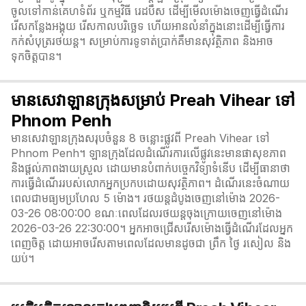
ចូលទៅកាន់គេហទំព័រ ឬកម្មវិធី រេដបឹស ដើម្បីមើលម៉ោងចេញធ្វើដំណើរ
រើសកន្លែងអង្គុយ រើសកាលបរិច្ឆេទ ហើយអានលំនាំក្នុងនោះដើម្បីធ្វើការ
កក់សំបុត្ររថយន្ត។ សម្រាប់ការទូទាត់ប្រាក់គឺមានសុវត្ថិភាព និងអាច
ទុកចិត្តបាន។
មានសេវាឡានក្រុងសម្រាប់ Preah Vihear ទៅ
Phnom Penh
មានសេវាឡានក្រុងសរុបចំនួន 8 ចន្លោះផ្លូវពី Preah Vihear ទៅ
Phnom Penh។ ឡានក្រុងដែលដំណើរការលើផ្លូវនេះមានផាសុខភាព
និងផ្តល់ភាពងាយស្រួល ដោយមានបំពាក់បច្ចេកវិទ្យាទំនើប ដើម្បីធានាថា
ការធ្វើដំណើររបស់លោកអ្នកប្រកបដោយសុវត្ថិភាព។ ដំណើរនេះចំណាយ
ពេលជាមធ្យមប្រហែល 5 ម៉ោង។ រថយន្តដំបូងចេញនៅម៉ោង 2026-
03-26 08:00:00 ខណៈពេលដែលរថយន្តចុងក្រោយចេញនៅម៉ោង
2026-03-26 22:30:00។ អ្នកអាចជ្រើសរើសម៉ោងធ្វើដំណើរដែលអ្នក
ពេញចិត្ត ដោយអាចរើសតាមពេលដែលមានដូចជា ព្រឹក ថ្ងៃ រសៀល និង
យប់។