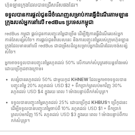
ហ៊ុនឡានក្រុងដែលបានជ្រើសរើសផងដែរ។
ទទួលបានការផ្តល់ជូនដ៏ចំណេញសម្រាប់ការធ្វើដំណើរតាមឡាន
ក្រុងរបស់អ្នកនៅលើ redBus ប្រទេសកម្ពុជា
redBus កម្ពុជា​ ផ្តល់ជូនការបញ្ចុះតម្លៃជាច្រើន ដើម្បីឱ្យការធ្វើដំណើររបស់អ្នក
កាន់តែសន្សំសំចៃ។ ការផ្តល់ជូនពិសេសនេះ និងការបញ្ចុះតម្លៃរបស់ក្រុមហ៊ុនឡាន
ក្រុងដែលមាននៅលើ redBus​ ជាជម្រើសដ៏ល្អសម្រាប់អ្នកដំណើរដែលចង់សន្ស៉
សំចៃ។
អ្នកអាចទទួលបានបញ្ចុះតម្លៃរហូតដល់ 50% លើការកក់សំបុត្ររថយន្តទាំងអស់
ដោយប្រើកូដខាងក្រោម៖
សន្សំបានរហូតដល់ 50% ជាមួយកូដ
KHNEW
ដែលអ្នកអាចទទួលបាន
បញ្ចុះតម្លៃ 20% រហូតដល់ USD $2 + ទឹកប្រាក់ត្រលប់មកវិញ 30%
រហូតដល់ USD $4 ក្នុងរយៈពេល 1 ម៉ោងបន្ទាប់ពីកក់សំបុត្រ។
ទទួលបានបញ្ចុះតម្លៃរហូតដល់ 25% ដោយប្រើកូដ
KHBUS
។ ប្រើកូដនេះ
ដើម្បីទទួលបានបញ្ចុះតម្លៃចាប់ពី 10% រហូតដល់ USD $1 + ទឹកប្រាក់
ត្រលប់មកវិញ 15% រហូតដល់ USD $3 ក្នុងរយៈពេល 1 ម៉ោងបន្ទាប់ពីការ
កក់សំបុត្រ។