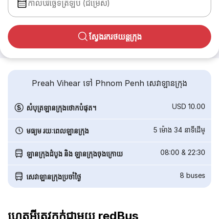
កាលបរិច្ឆេទត្រឡប់ (ជម្រើស)
ស្វែងរករថយន្តក្រុង
Preah Vihear ទៅ Phnom Penh សេវាឡានក្រុង
USD 10.00
សំបុត្រឡានក្រុងថោកបំផុត។
5 ម៉ោង 34 នាទី​ដើម្
មធ្យម រយៈពេលឡានក្រុង
08:00
&
22:30
ឡានក្រុងដំបូង និង ឡានក្រុងចុងក្រោយ
8
buses
សេវាឡានក្រុងប្រចាំថ្ងៃ
ហេតុអ្វីត្រូវកក់ជាមួយ redBus