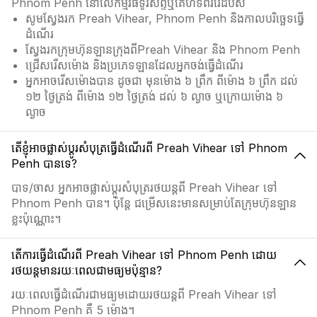
Phnom Penh នៅលើកម្មវិធីទូរស័ព្ទឬគេហទំព័ររេដបឹស
សូមស្វែងរក Preah Vihear, Phnom Penh និងកាលបរិច្ឆេទធ្វើ
ដំណើរ
ស្វែងរកក្រុមហ៊ុនឡានក្រុងពីPreah Vihear និង Phnom Penh
ជ្រើសរើសម៉ោង និងប្រភេទឡានដែលអ្នកចង់ធ្វើដំណើរ
អ្នកអាចរើសម៉ោងបាន ដូចជា មុនម៉ោង ៦ ព្រឹក ពីម៉ោង ៦ ព្រឹក ដល់
១២ ថ្ងៃត្រង់ ពីម៉ោង ១២ ថ្ងៃត្រង់ ដល់ ៦ ល្ងាច ឬក្រោយម៉ោង ៦
ល្ងាច
តើខ្ញុំអាចផ្លាស់ប្ដូរសំបុត្រធ្វើដំណើរពី Preah Vihear ទៅ Phnom
Penh បានទេ?
បាទ/ចាស អ្នកអាចផ្លាស់ប្ដូរសំបុត្ររថយន្តពី Preah Vihear ទៅ
Phnom Penh បាន។ ប៉ុន្តែ ជម្រើសនេះមានសម្រាប់តែក្រុមហ៊ុនឡាន
ខ្លះប៉ុណ្ណោះ។
តើការធ្វើដំណើរពី Preah Vihear ទៅ Phnom Penh ដោយ
រថយន្តមានរយៈពេលជាមធ្យមប៉ុន្មាន?
រយៈពេលធ្វើដំណើរជាមធ្យមដោយរថយន្តពី Preah Vihear ទៅ
Phnom Penh គឺ 5 ម៉ោង។