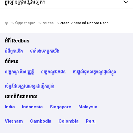
ផ្លូវឡានក្រុងផ្សេងទៀត។
ផ្ទះ
សំបុត្រឡានក្រុង
Routes
Preah Vihear ទៅ Phnom Penh
អំពី Redbus
អំពី​ពួក​យើង
ទាក់ទង​មក​ពួក​យើង
ព័ត៌មាន
លក្ខខណ្ឌ និងបញ្ញត្តិ
លក្ខខណ្ឌឯកជន
ការផ្តល់ជូនលក្ខខណ្ឌផ្ទាល់ខ្លួន
សំនួរដែលត្រូវបានសួរជាញឹកញាប់
គេហទំព័រជាសកល
India
Indonesia
Singapore
Malaysia
Vietnam
Cambodia
Colombia
Peru