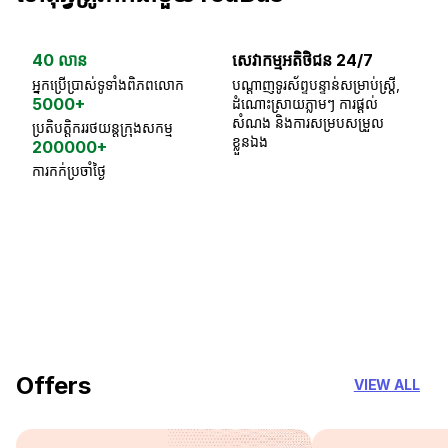
40 លាន
សេវាកម្មអតិថិជន 24/7
ធា
អ្នកប្រើប្រាស់ទូទាំងពិភពលោក
បណ្តាញទូរស័ព្ទបន្ទាន់សម្រាប់ស្ត្រី,
ស្
5000+
ដំណោះស្រាយភ្លាមៗ ការផ្តល់
ប្
សំណង និងការសម្របសម្រួល
ប្រតិបត្តិកររថយន្តក្រុងសកម្ម
ខ្លួនឯង
200000+
ការកក់ប្រចាំថ្ងៃ
18 Years of experience
you can trust
Offers
VIEW ALL