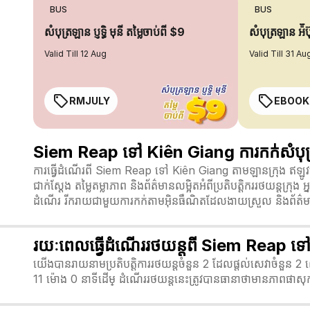
BUS
BUS
សំបុត្រឡាន ប្ញទ្ធិ មុនី តម្លៃចាប់ពី $9
សំបុត្រឡាន អ៉ី
Valid Till 12 Aug
Valid Till 31 Au
RMJULY
EBOOK
Siem Reap ទៅ Kiên Giang ការកក់សំបុត្
ការធ្វើដំណើរពី Siem Reap ទៅ Kiên Giang តាមឡានក្រុង ឥឡូ
ជាក់ស្តែង តម្លៃតម្លាភាព និងព័ត៌មានលម្អិតអំពីប្រតិបត្តិកររថយន្តក
ដំណើរ រីករាយជាមួយការកក់តាមអ៊ិនធឺណិតដែលងាយស្រួល និងព័ត៌មានធ
រយៈពេលធ្វើដំណើររថយន្តពី Siem Reap ទ
យើងបានរាយនាមប្រតិបត្តិការរថយន្តចំនួន 2 ដែលផ្តល់សេវាចំនួន 
11 ម៉ោង 0 នាទី​ដើម្ ដំណើររថយន្តនេះត្រូវបានធានាថាមានភាពផាសុ