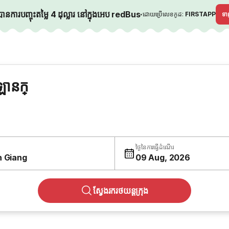
នការបញ្ចុះតម្លៃ 4 ដុល្លារ នៅក្នុងអេប redBus
·
ដោយប្រើលេខកូដ:
FIRSTAPP
ទ
ឡានក្
ថ្ងៃនៃការធ្វើដំណើរ
n Giang
09 Aug, 2026
ស្វែងរករថយន្តក្រុង