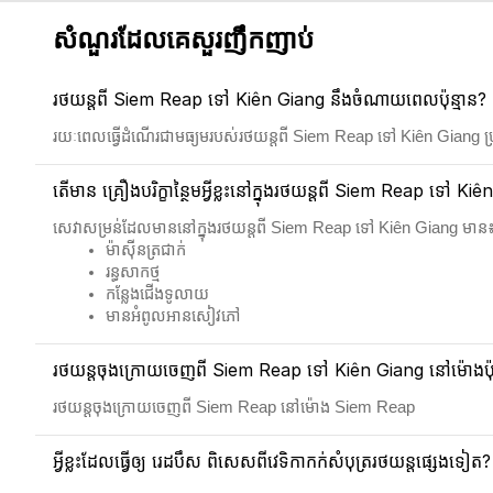
សំណួរដែលគេសួរញឹកញាប់
រថយន្តពី Siem Reap ទៅ Kiên Giang នឹងចំណាយពេលប៉ុន្មាន?
រយៈពេលធ្វើដំណើរជាមធ្យមរបស់រថយន្តពី Siem Reap ទៅ Kiên Giang 
តើមាន គ្រឿងបរិក្ខាន្ថៃមអ្វីខ្លះនៅក្នុងរថយន្តពី Siem Reap ទៅ Ki
សេវាសម្រន់ដែលមាននៅក្នុងរថយន្តពី Siem Reap ទៅ Kiên Giang មាន
ម៉ាស៊ីនត្រជាក់
រន្ធសាកថ្ម
កន្លែងជើងទូលាយ
មានអំពូលអានសៀវភៅ
រថយន្តចុងក្រោយចេញពី Siem Reap ទៅ Kiên Giang នៅម៉ោងប៉ុន
រថយន្តចុងក្រោយចេញពី Siem Reap នៅម៉ោង Siem Reap
អ្វីខ្លះដែលធ្វើឲ្យ រេដបឹស ពិសេសពីវេទិកាកក់សំបុត្ររថយន្តផ្សេងទៀត?