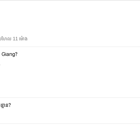
ប្រហែល 11 ម៉ោង
ên Giang?
៖
្មាន?