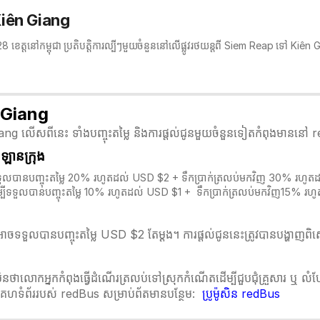
 Kiên Giang
ង 28 ខេត្តនៅកម្ពុជា ប្រតិបត្តិការល្បីៗមួយចំនួននៅលើផ្លូវរថយន្តពី Siem Reap ទៅ Kiê
n Giang
ang លើសពីនេះ ទាំងបញ្ចុះតម្លៃ និងការផ្តល់ជូនមួយចំនួនទៀតកំពុងមាននៅ
្រឡានក្រុង
្បីទទួលបានបញ្ចុះតម្លៃ 20% រហូតដល់ USD $2 + ទឹកប្រាក់ត្រលប់មកវិញ 30% រហូ
ម្បីទទួលបានបញ្ចុះតម្លៃ 10% រហូតដល់ USD $1 + ទឹកប្រាក់ត្រលប់មកវិញ15% រហ
ចទទួលបានបញ្ចុះតម្លៃ USD $2 តែម្ដង។ ការផ្តល់ជូននេះត្រូវបានបង្ហាញពិស
មិនថាលោកអ្នកកំពុងធ្វើដំណើរត្រលប់ទៅស្រុកកំណើតដើម្បីជួបជុំគ្រួសារ ឬ 
ន់គេហទំព័ររបស់ redBus សម្រាប់ព័តមានបន្ថែម:
ប្រូម៉ូសិន redBus