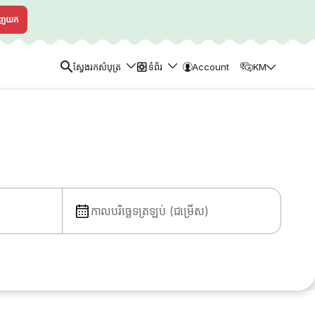
ាញយក
ស្វែងរកសំបុត្រ
ទំព័រ
Account
KM
កាលបរិច្ឆេទត្រឡប់ (ជម្រើស)