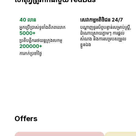
40 លាន
សេវាកម្មអតិថិជន 24/7
អ្នកប្រើប្រាស់ទូទាំងពិភពលោក
បណ្តាញទូរស័ព្ទបន្ទាន់សម្រាប់ស្ត្រី,
5000+
ដំណោះស្រាយភ្លាមៗ ការផ្តល់
សំណង និងការសម្របសម្រួល
ប្រតិបត្តិកររថយន្តក្រុងសកម្ម
ខ្លួនឯង
200000+
ការកក់ប្រចាំថ្ងៃ
18 Years of experience
you can trust
Offers