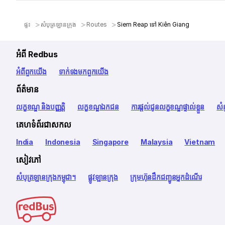
ផ្ទះ
សំបុត្រឡានក្រុង
Routes
Siem Reap ទៅ Kiên Giang
អំពី Redbus
អំពី​ពួក​យើង
ទាក់ទង​មក​ពួក​យើង
ព័ត៌មាន
លក្ខខណ្ឌ និងបញ្ញត្តិ
លក្ខខណ្ឌឯកជន
ការផ្តល់ជូនលក្ខខណ្ឌផ្ទាល់ខ្លួន
សំ
គេហទំព័រជាសកល
India
Indonesia
Singapore
Malaysia
Vietnam
សៀវភៅ
សំបុត្រឡានក្រុងកម្ពុជា។
ផ្លូវឡានក្រុង
ក្រុមហ៊ុនដឹកជញ្ជូនអ្នកដំណើរ