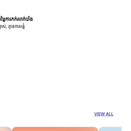
តម្លៃការកក់លាក់បាំង
បាស់, គ្មានការបន្លំ
VIEW ALL