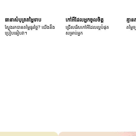
ធានាសំបុត្រតម្លៃទាប
កៅអីដែលអ្នកចូលចិត្ត
គ្មាន
ស្វែងរកបានតម្លៃធូរថ្លៃ? យើងនឹង
ជ្រើសរើសកៅអីដែលល្អបំផុត
តម្លៃច្
ប្រៀបធៀបវា។
សម្រាប់អ្នក