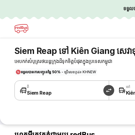
ទទួលបា
Siem Reap ទៅ Kiên Giang សេវា
អេបកក់សំបុត្ររថយន្តក្រុងដ៏ទុកចិត្តបំផុតក្នុងប្រទេសកម្ពុជា
ទទួលបានការបញ្ចុះតម្លៃ 50%
- ប្រើលេខកូដ៖ KHNEW
ពី
ទៅ
Siem Reap
Kiê
ហេតុអ្វីត្រូវកក់ជាមួយ redBus