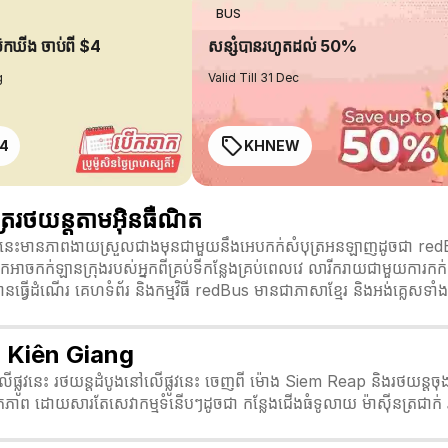
BUS
ប៊ុកឃីង ចាប់ពី $4
សន្សំបានរហូតដល់ 50%
g
Valid Till 31 Dec
4
KHNEW
ររថយន្តតាមអ៊ិនធឺណិត
វនេះមានភាពងាយស្រួលជាងមុនជាមួយនឹងអេបកក់សំបុត្រអនឡាញដូចជា redBu
្រុង អ្នកអាចកក់ឡានក្រុងរបស់អ្នកពីគ្រប់ទីកន្លែងគ្រប់ពេលវេ លារីករាយជាមួយក
្វើដំណើរ គេហទំព័រ និងកម្មវិធី redBus មានជាភាសាខ្មែរ និងអង់គ្លេសទាំង
ៅ Kiên Giang
2 លើផ្លូវនេះ រថយន្តដំបូងនៅលើផ្លូវនេះ ចេញពី ម៉ោង Siem Reap និងរថយន
កភាព ដោយសារតែសេវាកម្មទំនើបៗដូចជា កន្លែងជើងធំទូលាយ ម៉ាស៊ីនត្រជាក់ រ