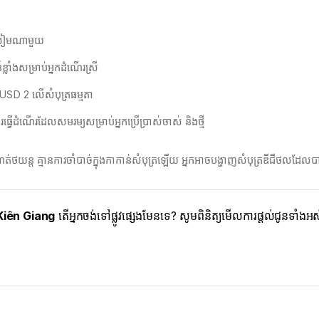
ក់លៀមណាមួយ
ាំងសម្រាប់អ្នកដំណើរស្រី
ម USD 2 លើសំបុត្រធម្មតា
ធ្វើដំណើរដែលសមរម្យសម្រាប់អ្នកប្រើប្រាស់ចាស់ និងថ្មី
ត់ថយន្ត គ្មានការចាំបាច់ក្នុងកាកាន់សំបុត្រឡើយ​ អ្នកអាចបង្ហាញសំបុត្រឌីជីថលដ
Kiên Giang
តើអ្នកចង់ទៅផ្លូវផ្សេងមែនទេ? សូមពិនិត្យមើលការផ្តល់ជូនទាំ