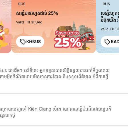
BUS
BUS
សន្សំបានរហូតដល់ 25%
សន្សំរហូតដល់ 
អ៉ីប៊ុកឃីង អ៉ិចប្
Valid Till 31 Dec
Valid Till 31 Dec
KHBUS
KADO2
s ជាដើម។ នៅទីនេះ អ្នកទទួលបានសិទ្ធិទទួលបានកៅអីក្នុងពេល
ារកក់តាមអ៊ីនធឺណិតដោយមិនមានការរំខាន និងទទួលព័ត៌មាន អំពីការធ្វើ
្តចុងក្រោយចេញទៅ Kiên Giang ម៉ោង រយៈពេលធ្វើដំណើរជាមធ្យមគឺ
ន្ធសាកថ្