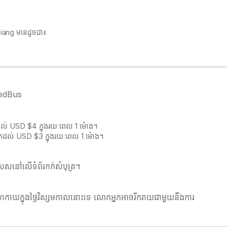
n Giang មានដូចជា៖
 redBus
តដល់ USD $4 ក្នុងរយៈពេល 1 ម៉ោង។
ូតដល់ USD $3 ក្នុងរយៈពេល 1 ម៉ោង។
េសនៅលើទំព័រកក់សំបុត្រ។​​
លំហែកាយក្នុងថ្ងៃវិស្សមកាលនោះទេ លោកអ្នកអាចរីករាយជាមួយនឹងការ