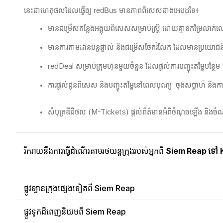
នេះជាហេតុផលដែលធ្វើឲ្យ redBus មានភាពពិសេសជាងអេបដទៃ៖
មានជម្រើសកន្លែងអង្គុយពិសេសសម្រាប់ស្ត្រី ដោយគ្មានកម្រៃលា
មានការតាមដានបន្តផ្ទាល់ និងជម្រើសចែករំលែក ដែលមានប្រយោជន៍ខ្ល
redDeal សម្រាប់ក្រុមហ៊ុនមួយចំនួន ដែលផ្តល់ការបញ្ចុះតម្លៃបន្ថែ
ការផ្តល់ជូនពិសេស និងបញ្ចុះតម្លៃនៅពេលបុណ្យ ​ ចុងសប្ដាហ៏ និងការ
សំបុត្រឌីជីថល (M-Tickets) ផ្តល់ព័ត៌មានអំពីចំណុចឡើង និងចំណ
រីករាយនឹងការធ្វើដំណើរតាមរថយន្តក្រុងរបស់អ្នកពី
Siem Reap ទៅ 
ផ្លូវឡានក្រុងផ្សេងទៀតពី Siem Reap
ផ្លូវទូកដ៏ពេញនិយមពី Siem Reap