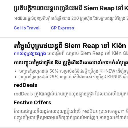
ប្រតិបត្តិការរថយន្តពេញនិយមពី Siem Reap ទៅ
redBus ផ្តល់ជូនប្រតិបត្តិកាត់ច្រើនជាង 200 ក្រុមហ៊ុន ដែលគ្របដណ្តប់ទីក្រុ
Go Ho Travel
CP Express
តម្លៃសំបុត្ររថយន្តពី Siem Reap ទៅ Kiê
កក់សំបុត្រឡានក្រុង
ចាប់ផ្តើមពី សម្រាប់ Siem Reap ទៅ Kiên Gi
ការបញ្ចុះតម្លៃជាច្រើន និង​ ប្រូម៉ូសិនពិសេសរាល់ការកក់សំបុត
បញ្ចុះតម្លៃរហូតដល់ 50% សម្រាប់អតិថិជនថ្មី ប្រើកូដ KHNEW ដើម
បញ្ចុះតម្លៃរហូតដល់ 25% សម្រាប់អតិថិជនចាស់។ ប្រើកូដ KHBUS ដើ
redDeals
redDeals ត្រូវបានផ្តល់ដោយក្រុមហ៊ុនឡានក្រុង ដែលមានហើយអ្នកអា
Festive Offers
រីករាយជាមួយនឹងរដូវកាលបុណ្យភ្ជុំ​នៅលើ redBus ប្រទេសកម្ពុជា។ 
បញ្ចុះតម្លៃជាច្រើនរួមជាមួយទឹកប្រាក់ត្រលប់មកវិញ។ អាចចូលទៅកា