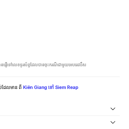
ែលបានផ្ញើទៅលេខទូរស័ព្ទដែលបានចុះករណីជាមួយអេបរេដបឹស
ងអស់ដែលមាន ពី
Kiên Giang ទៅ Siem Reap