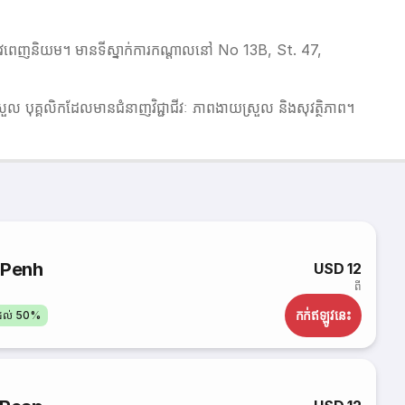
្លូវពេញនិយម។ មានទីស្នាក់ការកណ្តាលនៅ No 13B, St. 47,
ល បុគ្គលិកដែលមានជំនាញវិជ្ជាជីវៈ ភាពងាយស្រួល និងសុវត្ថិភាព។
 Penh
USD 12
ពី
កក់​ឥឡូវនេះ
តដល់ 50%