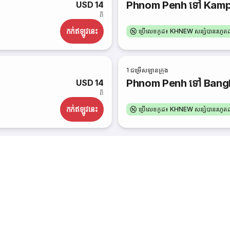
Phnom Penh ទៅ Kam
USD 14
ពី
កក់​ឥឡូវនេះ
ប្រើលេខកូដ៖ KHNEW សន្សំបានរហូ
1
ជម្រើសឡានក្រុង
Phnom Penh ទៅ Bang
USD 14
ពី
កក់​ឥឡូវនេះ
ប្រើលេខកូដ៖ KHNEW សន្សំបានរហូ