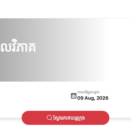
លវិភាគ
កាលបរិច្ឆេទបន្ទាប់
09 Aug, 2026
ស្វែងរករថយន្តក្រុង