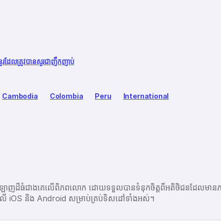
នួរដែលត្រូវបានសួរជាញឹកញាប់
Cambodia
Colombia
Peru
International
ប្រព័ន្ធអនឡាញដ៏ធំជាងគេលើពិភពលោក ដោយទទួលបានទំនុកចិត្តពីអតិថិជនដ
ព្ចនៅលើ iOS និង Android សម្រាប់គ្រប់ទិសដៅទាំងអស់។