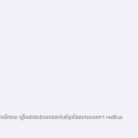
ែលមានភាពរីករាយ ច្រើនជាង​៤៥០លាននាក់នៅទូទាំងសកលលោក។ redBus