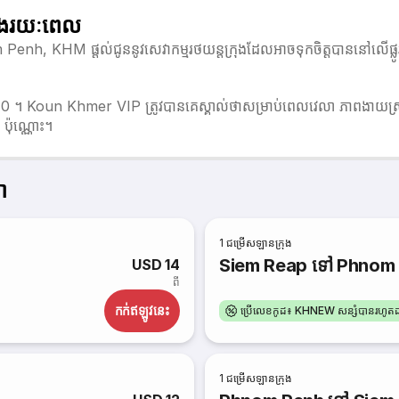
និងរយៈពេល
m Penh, KHM ផ្តល់ជូននូវសេវាកម្មរថយន្តក្រុងដែលអាចទុកចិត្តបាននៅលើផ
យប់ 0 ។ Koun Khmer VIP ត្រូវបានគេស្គាល់ថាសម្រាប់ពេលវេលា ភាពងាយស្រួ
ប៉ុណ្ណោះ។
ា
1
ជម្រើសឡានក្រុង
Siem Reap ទៅ Phnom
USD 14
ពី
កក់​ឥឡូវនេះ
ប្រើលេខកូដ៖ KHNEW សន្សំបានរហូ
1
ជម្រើសឡានក្រុង