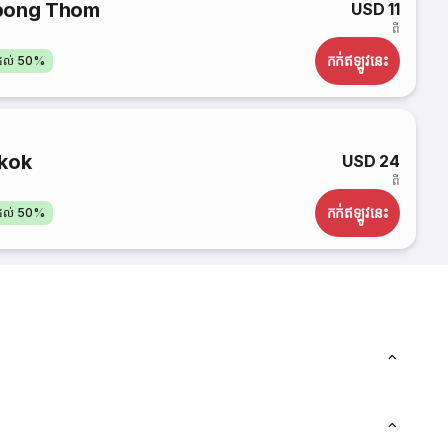
pong Thom
USD 11
ពី
កក់​ឥឡូវនេះ
តដល់ 50%
kok
USD 24
ពី
កក់​ឥឡូវនេះ
តដល់ 50%