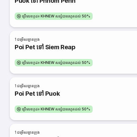
Puok ទៅ Phnom Penh
ប្រើលេខកូដ៖ KHNEW សន្សំបានរហូតដល់ 50%
1
ជម្រើសឡានក្រុង
Poi Pet ទៅ Siem Reap
ប្រើលេខកូដ៖ KHNEW សន្សំបានរហូតដល់ 50%
1
ជម្រើសឡានក្រុង
Poi Pet ទៅ Puok
ប្រើលេខកូដ៖ KHNEW សន្សំបានរហូតដល់ 50%
1
ជម្រើសឡានក្រុង