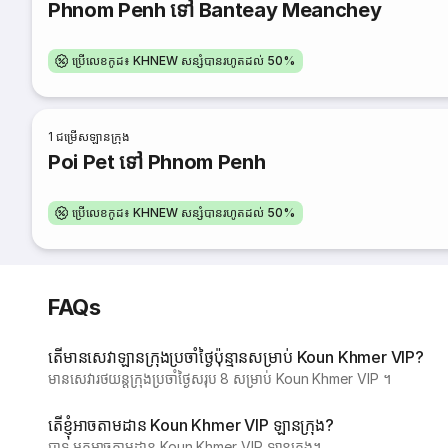
Phnom Penh ទៅ Banteay Meanchey
ប្រើលេខកូដ៖ KHNEW សន្សំបានរហូតដល់ 50%
1
ជម្រើសឡានក្រុង
Poi Pet ទៅ Phnom Penh
ប្រើលេខកូដ៖ KHNEW សន្សំបានរហូតដល់ 50%
FAQs
តើមានសេវាឡានក្រុងប្រចាំថ្ងៃប៉ុន្មានសម្រាប់ Koun Khmer VIP?
មានសេវារថយន្តក្រុងប្រចាំថ្ងៃសរុប 8 សម្រាប់ Koun Khmer VIP ។
តើខ្ញុំអាចតាមដាន Koun Khmer VIP ឡានក្រុង?
បាទ អ្នកអាចតាមដាន Koun Khmer VIP ឡានក្រុង។