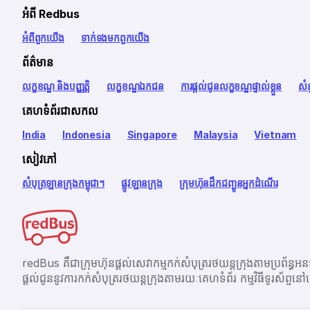
អំពី Redbus
អំពី​ពួក​យើង
ទាក់ទង​មក​ពួក​យើង
ព័ត៌មាន
លក្ខខណ្ឌ និងបញ្ញត្តិ
លក្ខខណ្ឌឯកជន
ការផ្តល់ជូនលក្ខខណ្ឌផ្ទាល់ខ្លួន
សំ
គេហទំព័រជាសកល
India
Indonesia
Singapore
Malaysia
Vietnam
សៀវភៅ
សំបុត្រឡានក្រុងកម្ពុជា។
ផ្លូវឡានក្រុង
ក្រុមហ៊ុនដឹកជញ្ជូនអ្នកដំណើរ
redBus គឺជាក្រុមហ៊ុនផ្តល់សេវាកម្មកក់សំបុត្ររថយន្តក្រុងតាម
ផ្ដល់ជូននូវការកក់សំបុត្ររថយន្តក្រុងតាមរយៈគេហទំព័រ កម្មវិធីទូរស័