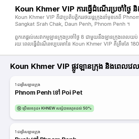
Koun Khmer VIP ការធ្វើដំណើរប្រចាំថ្ងៃ 
Koun Khmer VIP គឺជាប្រតិបត្តិកររថយន្តក្រុងនាំមុខគេពី Phno
Sangkat Srah Chak, Daun Penh, Phnom Penh ។
ពួកគេផ្តល់សេវាកម្មឡានក្រុងប្រចាំថ្ងៃ 8 ជាមួយនឹងឡានក្រុងពេល
រយៈពេលធ្វើដំណើរអប្បបរមានៃ Koun Khmer VIP គឺត្រឹមតែ 180 
Koun Khmer VIP ផ្លូវឡានក្រុង និងពេលវេល
1
ជម្រើសឡានក្រុង
Phnom Penh ទៅ Poi Pet
ប្រើលេខកូដ៖ KHNEW សន្សំបានរហូតដល់ 50%
1
ជម្រើសឡានក្រុង