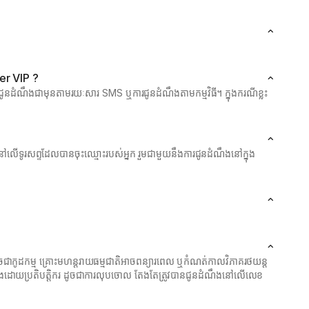
mer VIP ?
នដំណឹងជាមុនតាមរយៈសារ SMS ឬការជូនដំណឹងតាមកម្មវិធី។ ក្នុងករណីខ្លះ
លើទូរសព្ទដែលបានចុះឈ្មោះរបស់អ្នក រួមជាមួយនឹងការជូនដំណឹងនៅក្នុង
ជាកូដកម្ម គ្រោះមហន្តរាយធម្មជាតិអាចពន្យារពេល ឬកំណត់កាលវិភាគរថយន្ត
ានក្រុងដោយប្រតិបត្តិករ ដូចជាការលុបចោល តែងតែត្រូវបានជូនដំណឹងនៅលើលេខ