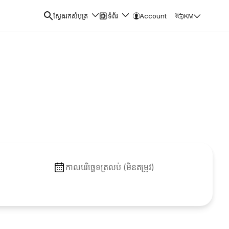
ស្វែងរកសំបុត្រ
ទំព័រ
Account
KM
កាលបរិច្ឆេទត្រលប់ (មិនតម្រូវ)