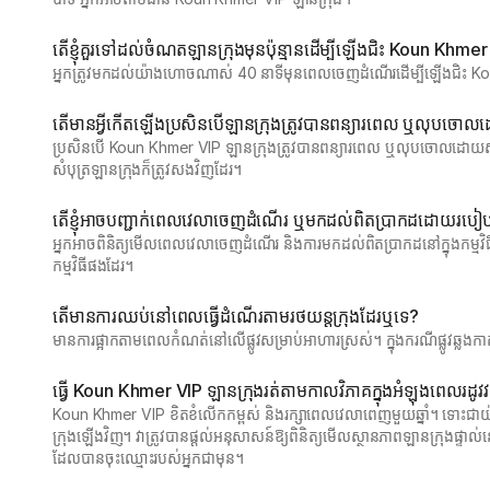
តើខ្ញុំគួរទៅដល់ចំណតឡានក្រុងមុនប៉ុន្មានដើម្បីឡើងជិះ Koun Khme
អ្នក​ត្រូវ​មក​ដល់​យ៉ាង​ហោច​ណាស់ 40 នាទី​មុន​ពេល​ចេញ​ដំណើរ​ដើម្បី​ឡើង​ជិ
តើមានអ្វីកើតឡើងប្រសិនបើឡានក្រុងត្រូវបានពន្យារពេល ឬលុបចោលដោ
ប្រសិនបើ Koun Khmer VIP ឡានក្រុងត្រូវបានពន្យារពេល ឬលុបចោលដោយសារត
សំបុត្រឡានក្រុងក៏ត្រូវសងវិញដែរ។
តើខ្ញុំអាចបញ្ជាក់ពេលវេលាចេញដំណើរ ឬមកដល់ពិតប្រាកដដោយរប
អ្នកអាចពិនិត្យមើលពេលវេលាចេញដំណើរ និងការមកដល់ពិតប្រាកដនៅក្នុងកម្មវ
កម្មវិធីផងដែរ។
តើ​មាន​ការ​ឈប់​នៅ​ពេល​ធ្វើ​ដំណើរ​តាម​រថយន្ត​ក្រុង​ដែរ​ឬ​ទេ?
មាន​ការ​ផ្អាក​តាម​ពេល​កំណត់​នៅ​លើ​ផ្លូវ​សម្រាប់​អាហារ​ស្រស់។ ក្នុងករណីផ្លូវឆ្
ធ្វើ Koun Khmer VIP ឡានក្រុងរត់តាមកាលវិភាគក្នុងអំឡុងពេលរដូវវស្
Koun Khmer VIP ខិតខំលើកកម្ពស់ និងរក្សាពេលវេលាពេញមួយឆ្នាំ។ ទោះជាយ៉
ក្រុងឡើងវិញ។ វាត្រូវបានផ្ដល់អនុសាសន៍ឱ្យពិនិត្យមើលស្ថានភាពឡានក្រុងផ្ទ
ដែលបានចុះឈ្មោះរបស់អ្នកជាមុន។