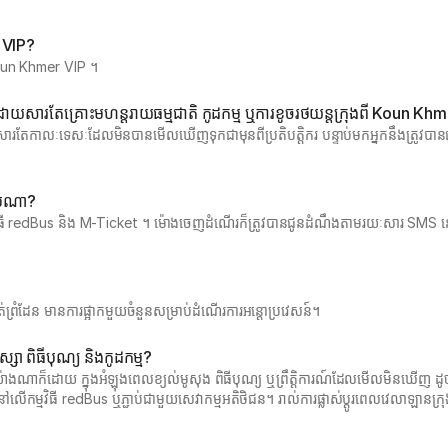
r VIP?
ះ Koun Khmer VIP ។
យសារតែគ្រោះមហន្តរាយធម្មជាតិ កូដកម្ម ឬការខូចរថយន្តក្រុងពី Koun Kh
ែកាលៈទេសៈដែលមិនបានមើលឃើញទុកជាមុនពីប្រតិបត្តិករ បន្ទាប់មកអ្នកនឹងត្រូវបានជូ
ៀបណា?
ិធី redBus និង M-Ticket ។ ម៉ោងចេញដំណើរក៏ត្រូវបានជូនដំណឹងតាមរយៈសារ SMS នៅ
លងកាត់ព្រំដែន មានការផ្អាកមួយចំនួនសម្រាប់ដំណើរការអន្តោប្រវេសន៍។
សា ពិធីបុណ្យ និងកូដកម្ម?
ាងណាក៏ដោយ ក្នុងអំឡុងពេលខ្យល់មូសុង ពិធីបុណ្យ ឬព្រឹត្តិការណ៍ដែលមើលមិនឃើញ ដូច
ាល់នៅលើកម្មវិធី redBus ឬភ្ជាប់ជាមួយសេវាកម្មអតិថិជន។ រាល់ការផ្លាស់ប្តូរពេលវេលាឡ