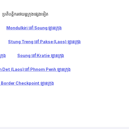
ប្រតិបត្តិកររថយន្តក្រុងផ្សេងទៀត
Mondulkiri ទៅ Soung ឡានក្រុង
Stung Treng ទៅ Pakse (Laos) ឡានក្រុង
រុង
Soung ទៅ Kratie ឡានក្រុង
 Det (Laos) ទៅ Phnom Penh ឡានក្រុង
Border Checkpoint ឡានក្រុង