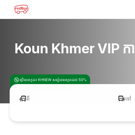
Koun Khmer VIP កា
ប្រើលេខកូដ៖ KHNEW សន្សំបានរហូតដល់ 50%
ពី
ទៅ