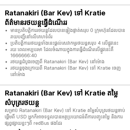
Ratanakiri (Bar Kev) ទៅ Kratie
ព័ត៌មានរថយន្តធ្វើដំណើររ
មានប្រតិបត្តិការរថយន្តដែលបានផ្ទៀងផ្ទាត់សរុប 0 ក្រុមហ៊ុនដែលបាន
រាយបញ្ជីនៅលើគេហទំព័រ
ប្រតិបត្តិការរថយន្តទាំងនេះផ្តល់សេវាកម្មរថយន្តសរុប 4 លើផ្លូវនេះ
រយៈពេលអប្បបរមា ដែលចំណាយក្នុងការធ្វើដំណើរលើផ្លូវនេះគឺ
1666666:40
រថយន្តដំបូងចេញពី Ratanakiri (Bar Kev) នៅម៉ោង
រថយន្តចុងក្រោយពី Ratanakiri (Bar Kev) ទៅ Kratie ចេញ
នៅម៉ោង
Ratanakiri (Bar Kev) ទៅ Kratie តម្លៃ
សំបុត្ររថយន្ត
សម្រាប់ Ratanakiri (Bar Kev) ទៅ Kratie តម្លៃសំបុត្ររថយន្តចាប់
ផ្តើមពី USD អ្នកក៏អាចទទួលបានអត្ថប្រយោជន៍ពីការបញ្ចុះតម្លៃ និងការ
ផ្សព្វផ្សាយខ្លះៗពី redBus ផងដែរ