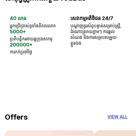
40 លាន
សេវាកម្មអតិថិជន 24/7
ធា
អ្នកប្រើប្រាស់ទូទាំងពិភពលោក
បណ្តាញទូរស័ព្ទបន្ទាន់សម្រាប់ស្ត្រី,
ស្
5000+
ដំណោះស្រាយភ្លាមៗ ការផ្តល់
ប្
សំណង និងការសម្របសម្រួល
ប្រតិបត្តិកររថយន្តក្រុងសកម្ម
ខ្លួនឯង
200000+
ការកក់ប្រចាំថ្ងៃ
18 Years of experience
you can trust
Offers
VIEW ALL