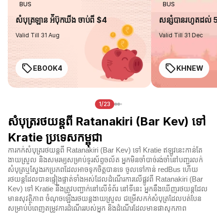
BUS
BUS
សំបុត្រឡាន អ៉ីប៊ុកឃីង ចាប់ពី $4
សន្សំបានរហូតដល់
Valid Till 31 Aug
Valid Till 31 Dec
EBOOK4
KHNEW
1/23
សំបុត្ររថយន្តពី Ratanakiri (Bar Kev) ទៅ
Kratie ប្រទេសកម្ពុជា
ការកក់សំបុត្ររថយន្តពី Ratanakiri (Bar Kev) ទៅ Kratie ឥឡូវនេះកាន់តែ
ងាយស្រួល និងសមរម្យសម្រាប់ទូរស័ព្ទចល័ត អ្នកមិនចាំបាច់រង់ចាំនៅបញ្ជរលក់
សំបុត្រឬស្វែងរកប្រភពដែលអាចទុកចិត្តបានទេ ចូលទៅកាន់ redBus ហើយ
រថយន្តដែលបានផ្ទៀងផ្ទាត់ទាំងអស់ដែលដំណើរការលើផ្លូវពី Ratanakiri (Bar
Kev) ទៅ Kratie នឹងត្រូវបញ្ជាក់នៅលើទំព័រ នៅទីនេះ អ្នកនឹងឃើញរថយន្តដែល
មានសុវត្ថិភាព ចំណុចឡើងរថយន្តងាយស្រួល ជម្រើសកក់សំបុត្រដែលបត់បែន
សម្រាប់បំពេញតម្រូវការដំណើររបស់អ្នក និងដំណើរដែលមានផាសុកភាព