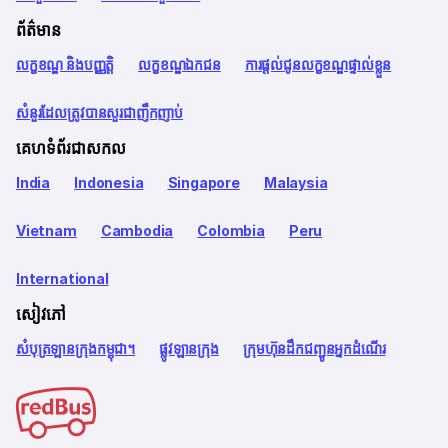
ព័ត៌មាន
លក្ខខណ្ឌ និងបញ្ញត្តិ
លក្ខខណ្ឌឯកជន
ការផ្តល់ជូនលក្ខខណ្ឌផ្ទាល់ខ្លួន
សំនួរដែលត្រូវបានសួរជាញឹកញាប់
គេហទំព័រជាសកល
India
Indonesia
Singapore
Malaysia
Vietnam
Cambodia
Colombia
Peru
International
សៀវភៅ
សំបុត្រឡានក្រុងកម្ពុជា។
ផ្លូវឡានក្រុង
ក្រុមហ៊ុនដឹកជញ្ជូនអ្នកដំណើរ