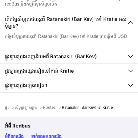
redBus និងកម្មវិធីទូរស័ព្ទចល័ត
តើតម្លៃសំបុត្ររថយន្តពី Ratanakiri (Bar Kev) ទៅ Kratie អស់
ប៉ុន្មាន?
តម្លៃសំបុត្ររថយន្តពី Ratanakiri (Bar Kev) ទៅ Kratie ចាប់ផ្តើមពី USD
ផ្លូវឡានក្រុងពេញនិយមពី Ratanakiri (Bar Kev)
ផ្លូវឡានក្រុងផ្សេងទៀតទៅកាន់ Kratie
ផ្លូវឡានក្រុងផ្សេងទៀត។
ផ្ទះ
សំបុត្រឡានក្រុង
Routes
Ratanakiri (Bar Kev) ទៅ Kratie
អំពី Redbus
អំពី​ពួក​យើង
ទាក់ទង​មក​ពួក​យើង