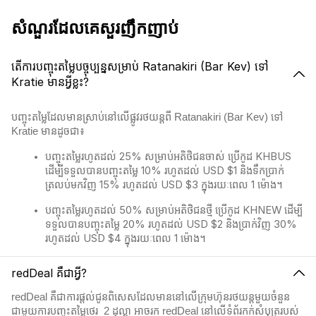
សំណួរដែលគេសួរញឹកញាប់
តើការបញ្ចុះតម្លៃបច្ចុប្បន្នសម្រាប់ Ratanakiri (Bar Kev) ទៅ
Kratie មានអ្វីខ្លះ?
បញ្ចុះតម្លៃដែលមានស្រាប់នៅលើផ្លូវរថយន្តពី Ratanakiri (Bar Kev) ទៅ
Kratie មានដូចជា៖
បញ្ចុះតម្លៃរហូតដល់ 25% សម្រាប់អតិថិជនចាស់ ប្រើកូដ KHBUS
ដើម្បីទទួលបានបញ្ចុះតម្លៃ 10% រហូតដល់ USD $1 និងទឹកប្រាក់
ត្រលប់មកវិញ 15% រហូតដល់ USD $3 ក្នុងរយៈពេល 1 ម៉ោង។
បញ្ចុះតម្លៃរហូតដល់ 50% សម្រាប់អតិថិជនថ្មី ប្រើកូដ KHNEW ដើម្បី
ទទួលបានបញ្ចុះតម្លៃ 20% រហូតដល់ USD $2 និងប្រាក់វិញ 30%
រហូតដល់ USD $4 ក្នុងរយៈពេល 1 ម៉ោង។
redDeal គឺជាអ្វី?
redDeal គឺជាការផ្តល់ជូនពិសេសដែលមាននៅលើក្រុមហ៊ុនរថយន្តមួយចំនួន
ជាមួយការបញ្ចុះតម្លៃថេរ 2​ ដុល្លា អាចរក redDeal នៅលើទំព័រកក់សំបុត្ររបស់