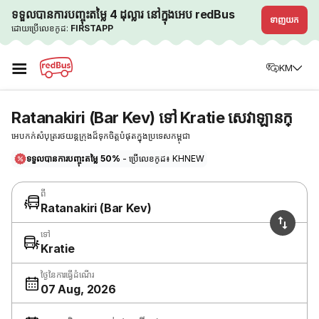
ទទួលបានការបញ្ចុះតម្លៃ 4 ដុល្លារ នៅក្នុងអេប redBus
ទាញយក
ដោយប្រើលេខកូដ:
FIRSTAPP
☰
KM
Ratanakiri (Bar Kev) ទៅ Kratie សេវាឡានក្
អេបកក់សំបុត្ររថយន្តក្រុងដ៏ទុកចិត្តបំផុតក្នុងប្រទេសកម្ពុជា
ទទួលបានការបញ្ចុះតម្លៃ 50%
- ប្រើលេខកូដ៖ KHNEW
ពី
Ratanakiri (Bar Kev)
ទៅ
Kratie
ថ្ងៃនៃការធ្វើដំណើរ
07 Aug, 2026