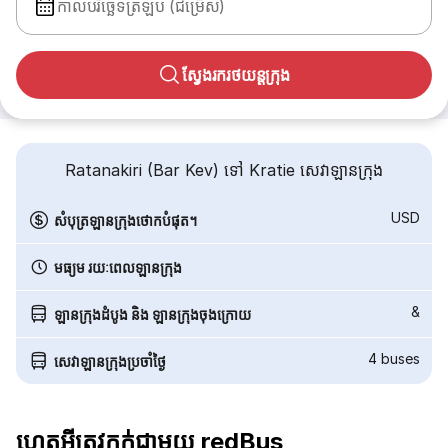
កាលបរិច្ឆេទត្រឡប់ (ជម្រើស)
ស្វែងរករថយន្តក្រុង
Ratanakiri (Bar Kev) ទៅ Kratie សេវាឡានក្រុង
USD
សំបុត្រឡានក្រុងថោកបំផុត។
មធ្យម រយៈពេលឡានក្រុង
&
ឡានក្រុងដំបូង និង ឡានក្រុងចុងក្រោយ
4
buses
សេវាឡានក្រុងប្រចាំថ្ងៃ
ហេតុអ្វីត្រូវកក់ជាមួយ redBus