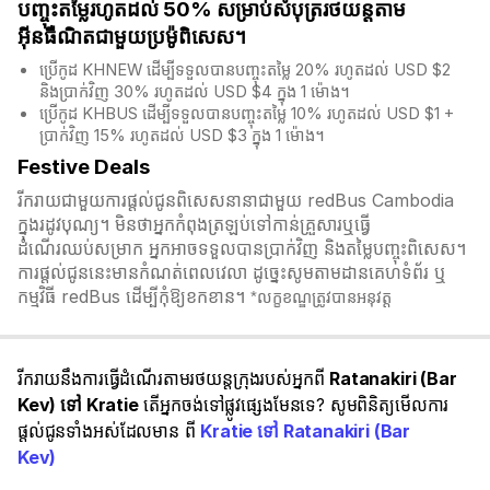
បញ្ចុះតម្លៃរហូតដល់ 50% សម្រាប់សំបុត្ររថយន្តតាម
អ៊ីនធឺណិតជាមួយប្រម៉ូពិសេស។
ប្រើកូដ KHNEW ដើម្បីទទួលបានបញ្ចុះតម្លៃ 20% រហូតដល់ USD $2
និងប្រាក់វិញ 30% រហូតដល់ USD $4 ក្នុង 1 ម៉ោង។
ប្រើកូដ KHBUS ដើម្បីទទួលបានបញ្ចុះតម្លៃ 10% រហូតដល់ USD $1 +
ប្រាក់វិញ 15% រហូតដល់ USD $3 ក្នុង 1 ម៉ោង។
Festive Deals
រីករាយជាមួយការផ្តល់ជូនពិសេសនានាជាមួយ redBus Cambodia
ក្នុងរដូវបុណ្យ។ មិនថាអ្នកកំពុងត្រឡប់ទៅកាន់គ្រួសារឬធ្វើ
ដំណើរឈប់សម្រាក អ្នកអាចទទួលបានប្រាក់វិញ និងតម្លៃបញ្ចុះពិសេស។
ការផ្តល់ជូននេះមានកំណត់ពេលវេលា ដូច្នេះសូមតាមដានគេហទំព័រ ឬ
កម្មវិធី redBus ដើម្បីកុំឱ្យខកខាន។
*លក្ខខណ្ឌត្រូវបានអនុវត្ត
រីករាយនឹងការធ្វើដំណើរតាមរថយន្តក្រុងរបស់អ្នកពី
Ratanakiri (Bar
Kev) ទៅ Kratie
តើអ្នកចង់ទៅផ្លូវផ្សេងមែនទេ? សូមពិនិត្យមើលការ
ផ្តល់ជូនទាំងអស់ដែលមាន ពី
Kratie ទៅ Ratanakiri (Bar
Kev)