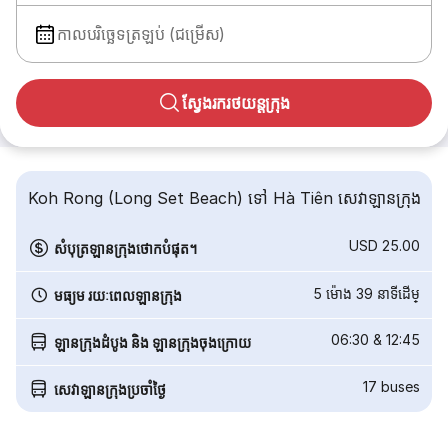
កាលបរិច្ឆេទត្រឡប់ (ជម្រើស)
ស្វែងរករថយន្តក្រុង
Koh Rong (Long Set Beach) ទៅ Hà Tiên សេវាឡានក្រុង
USD 25.00
សំបុត្រឡានក្រុងថោកបំផុត។
5 ម៉ោង 39 នាទី​ដើម្
មធ្យម រយៈពេលឡានក្រុង
06:30
&
12:45
ឡានក្រុងដំបូង និង ឡានក្រុងចុងក្រោយ
17
buses
សេវាឡានក្រុងប្រចាំថ្ងៃ