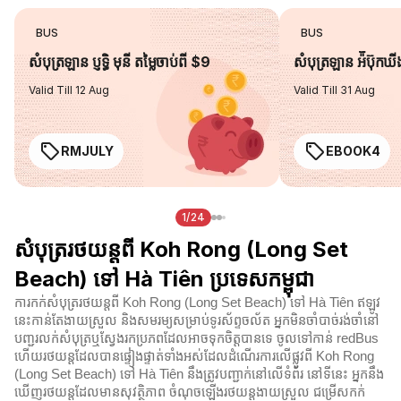
BUS
BUS
សំបុត្រឡាន ប្ញទ្ធិ មុនី តម្លៃចាប់ពី $9
សំបុត្រឡាន អ៉ីប៊ុកឃ
Valid Till 12 Aug
Valid Till 31 Aug
RMJULY
EBOOK4
1/24
សំបុត្ររថយន្តពី Koh Rong (Long Set
Beach) ទៅ Hà Tiên ប្រទេសកម្ពុជា
ការកក់សំបុត្ររថយន្តពី Koh Rong (Long Set Beach) ទៅ Hà Tiên ឥឡូវ
នេះកាន់តែងាយស្រួល និងសមរម្យសម្រាប់ទូរស័ព្ទចល័ត អ្នកមិនចាំបាច់រង់ចាំនៅ
បញ្ជរលក់សំបុត្រឬស្វែងរកប្រភពដែលអាចទុកចិត្តបានទេ ចូលទៅកាន់ redBus
ហើយរថយន្តដែលបានផ្ទៀងផ្ទាត់ទាំងអស់ដែលដំណើរការលើផ្លូវពី Koh Rong
(Long Set Beach) ទៅ Hà Tiên នឹងត្រូវបញ្ជាក់នៅលើទំព័រ នៅទីនេះ អ្នកនឹង
ឃើញរថយន្តដែលមានសុវត្ថិភាព ចំណុចឡើងរថយន្តងាយស្រួល ជម្រើសកក់