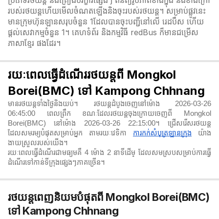
ប្រភេទរថយន្ត និងគ្រឿងបរិក្ខារផ្សេងៗ ពិនិត្យរូបភាពខាងក្នុង និងខាងក្រៅ
របស់រថយន្តហើយមើលចំណតឡើងនិងចុះរបស់រថយន្ត។ សម្រាប់ផ្លូវនេះ
មានក្រុមហ៊ុនឡានសរុបចំនួន 1ដែលបានចុះបញ្ជីនៅលើ រេដបឹស ហើយ
ផ្តល់សេវាកម្មចំនួន 1។ គេហទំព័រ និងកម្មវិធី redBus ក៏មានជម្រើស
ភាសាខ្មែរ ផងដែរ។
រយៈពេលធ្វើដំណើររថយន្តពី Mongkol
Borei(BMC) ទៅ Kampong Chhnang
មានរថយន្តទាំងថ្ងៃនិងយប់។ រថយន្តដំបូងចេញនៅម៉ោង 2026-03-26
06:45:00 ពេលព្រឹក ខណៈដែលរថយន្តចុងក្រោយចេញពី Mongkol
Borei(BMC) នៅម៉ោង 2026-03-26 22:15:00។ ជ្រើសរើសរថយន្ត
ដែលសមរម្យបំផុតសម្រាប់អ្នក តាមរយៈវេទិកា
ការកក់សំបុត្រឡានក្រុង
យ៉ាង
ងាយស្រួលរបស់យើង។
រយៈពេលធ្វើដំណើរជាមធ្យមគឺ 4 ម៉ោង 2 នាទី​ដើម្ ដែលសមស្របសម្រាប់ការធ្វើ
ដំណើរទៅកាន់ទីក្រុងផ្សេងៗភាគច្រើន។
រថយន្តពេញនិយមបំផុតពី Mongkol Borei(BMC)
ទៅ Kampong Chhnang