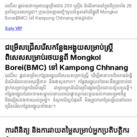
រេដបឹស ផ្តល់សេវាកម្មរថយន្តច្រើនជាង 200 គ្រឿង ដំណើរការនៅក្នុងទីក្រុងទាំង 28
ទូទាំងប្រទេសកម្ពុជា។ ក្រុមហ៊ុនឡានល្បីៗមួយចំនួននៅលើផ្លូវពី Mongkol
Borei(BMC) ទៅ Kampong Chhnang មានដូចជា៖
Saly VIP
ជម្រើសជ្រើសរើសកន្លែងអង្គុយសម្រាប់ស្ត្រី
ពិសេសសម្រាប់រថយន្តពី Mongkol
Borei(BMC) ទៅ Kampong Chhnang
រេដបឹស ផ្តល់ជម្រើសកន្លែងអង្គុយពិសេសសម្រាប់ស្ត្រី ដើម្បីធានាបទពិសោធន៍ធ្វើ
ដំណើរដែលមានសុវត្ថិភាព និងផាសុខភាព។ កន្លែងអង្គុយទាំងនេះនឹងត្រូវចាត់ជា
ថ្នាក់សម្រាប់អ្នកដំណើរស្រី ជាមួយអ្នកដំណើរស្រីផ្សេងទៀតដោយស្វ័យប្រវត្តិ។
កន្លែងអង្គុយដែលបានសម្គាល់ដោយពណ៌ផ្កាឈូកនេះជួយដល់ការសម្រេចចិត្ត
និងជៀសវាងការយល់ច្រឡំ។ ចំណុចដ៏ល្អបំផុតគឺ មិនត្រូវការកម្រៃឡើយនៅពេល
ជ្រើសរើសកន្លែងអង្គុយទាំងនេះ។
ការពិនិត្យ និងការវាយតម្លៃសម្រាប់អ្នកប្រតិបត្តិករ