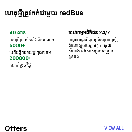
ហេតុអ្វីត្រូវកក់ជាមួយ redBus
40 លាន
សេវាកម្មអតិថិជន 24/7
ធា
អ្នកប្រើប្រាស់ទូទាំងពិភពលោក
បណ្តាញទូរស័ព្ទបន្ទាន់សម្រាប់ស្ត្រី,
ស្
5000+
ដំណោះស្រាយភ្លាមៗ ការផ្តល់
ប្
សំណង និងការសម្របសម្រួល
ប្រតិបត្តិកររថយន្តក្រុងសកម្ម
ខ្លួនឯង
200000+
ការកក់ប្រចាំថ្ងៃ
18 Years of experience
you can trust
Offers
VIEW ALL