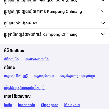
ផ្លូវឡានក្រុងផ្សេងទៀតពី Mongkol Borei(BMC)
ផ្លូវឡានក្រុងផ្សេងទៀតទៅកាន់ Kampong Chhnang
ផ្លូវឡានក្រុងផ្សេងទៀត។
ផ្លូវទូកដ៏ពេញនិយមទៅកាន់ Kampong Chhnang
អំពី Redbus
អំពី​ពួក​យើង
ទាក់ទង​មក​ពួក​យើង
ព័ត៌មាន
លក្ខខណ្ឌ និងបញ្ញត្តិ
លក្ខខណ្ឌឯកជន
ការផ្តល់ជូនលក្ខខណ្ឌផ្ទាល់ខ្លួន
សំនួរដែលត្រូវបានសួរជាញឹកញាប់
គេហទំព័រជាសកល
India
Indonesia
Singapore
Malaysia