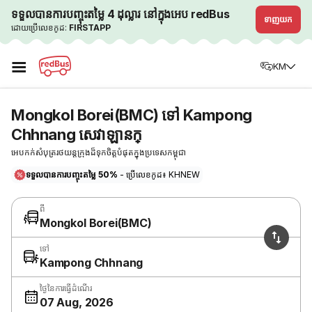
ទទួលបានការបញ្ចុះតម្លៃ 4 ដុល្លារ នៅក្នុងអេប redBus
ទាញយក
ដោយប្រើលេខកូដ:
FIRSTAPP
☰
KM
Mongkol Borei(BMC) ទៅ Kampong
Chhnang សេវាឡានក្
អេបកក់សំបុត្ររថយន្តក្រុងដ៏ទុកចិត្តបំផុតក្នុងប្រទេសកម្ពុជា
ទទួលបានការបញ្ចុះតម្លៃ 50%
- ប្រើលេខកូដ៖ KHNEW
ពី
Mongkol Borei(BMC)
ទៅ
Kampong Chhnang
ថ្ងៃនៃការធ្វើដំណើរ
07 Aug, 2026