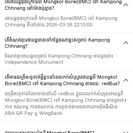
តើរថយន្តចុងក្រោយពី Mongkol Borei(BMC) ទៅ Kampong
Chhnang នៅម៉ោងប៉ុន្មាន?
រថយន្តចុងក្រោយពី Mongkol Borei(BMC) ទៅ Kampong
Chhnang គឺនៅម៉ោង 2026-03-26 22:15:00
តើចំំណត់ចុះរថយន្តមានទៅកន្លែងណាខ្លះសម្រាប់ Kampong
Chhnang?
ចំណត់ចុះរថយន្តសម្រាប់ Kampong Chhnang មានដូចជា៖
Independence Monument
តើមានជម្រើសទូទាត់អ្វីខ្លះនៅពេលកក់សំបុត្ររថយន្តពី Mongkol
Borei(BMC) ទៅ Kampong Chhnang តាមរយៈ redBus?
ជម្រើសទូទាត់ដែលមាននៅលើ redBus ក្នុងពេលកក់សំបុត្ររថយន្តពី
Mongkol Borei(BMC) ទៅ Kampong Chhnang មានដូចជា៖
កាត ឥណពន្ធ កាតឥណទាន ការទូទាត់តាមធនាគារតាមអ៊ិនធឺណិត
ABA QR Pay ឬ WingBank