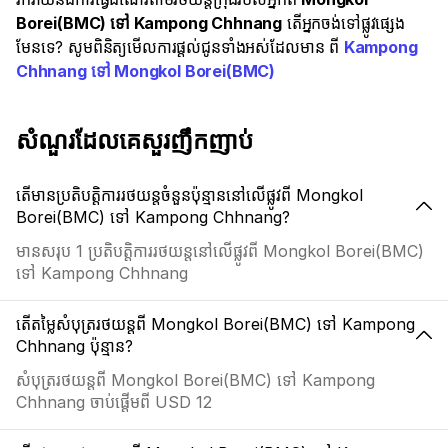
Borei(BMC) ទៅ Kampong Chhnang
តើអ្នកចង់ទៅផ្លូវផ្សេង
មែនទេ? សូមពិនិត្យមើលការផ្តល់ជូនទាំងអស់ដែលមាន ពី
Kampong
Chhnang ទៅ Mongkol Borei(BMC)
សំណួរដែលគេសួរញឹកញាប់
តើមានប្រតិបត្តិការរថយន្តចំនួនប៉ុន្មាននៅលើផ្លូវពី Mongkol
Borei(BMC) ទៅ Kampong Chhnang?
មានសរុប 1 ប្រតិបត្តិការរថយន្តនៅលើផ្លូវពី Mongkol Borei(BMC)
ទៅ Kampong Chhnang
តើតម្លៃសំបុត្ររថយន្តពី Mongkol Borei(BMC) ទៅ Kampong
Chhnang ប៉ុន្មាន?
សំបុត្ររថយន្តពី Mongkol Borei(BMC) ទៅ Kampong
Chhnang ចាប់ផ្តើមពី USD 12