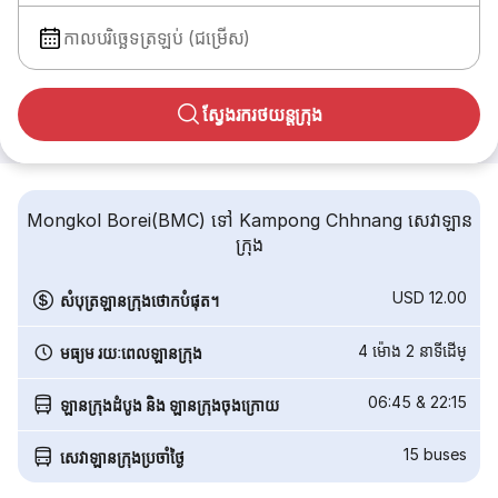
កាលបរិច្ឆេទត្រឡប់ (ជម្រើស)
ស្វែងរករថយន្តក្រុង
Mongkol Borei(BMC) ទៅ Kampong Chhnang សេវាឡាន
ក្រុង
USD 12.00
សំបុត្រឡានក្រុងថោកបំផុត។
4 ម៉ោង 2 នាទី​ដើម្
មធ្យម រយៈពេលឡានក្រុង
06:45
&
22:15
ឡានក្រុងដំបូង និង ឡានក្រុងចុងក្រោយ
15
buses
សេវាឡានក្រុងប្រចាំថ្ងៃ