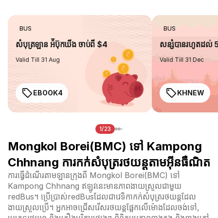
BUS
BUS
សំបុត្រឡាន អ៉ីប៊ុកឃីង ចាប់ពី $4
សន្សំបានរហូតដល់
Valid Till 31 Aug
Valid Till 31 Dec
EBOOK4
KHNEW
1/23
Mongkol Borei(BMC) ទៅ Kampong
Chhnang ការកក់សំបុត្ររថយន្តតាមអ៊ីនធឺណិត
ការធ្វើដំណើរតាមឡានក្រុងពី Mongkol Borei(BMC) ទៅ
Kampong Chhnang ឥឡូវនេះមានភាពងាយស្រួលជាមួយ
redBus។ ប្រើប្រាស់redBusដែលជាវេទិកាកក់សំបុត្ររថយន្តដែល
ងាយស្រួលប្រើ។ អ្នកអាចជ្រើសរើសរថយន្តផ្អែកលើម៉ោងដែលចង់ទៅ,