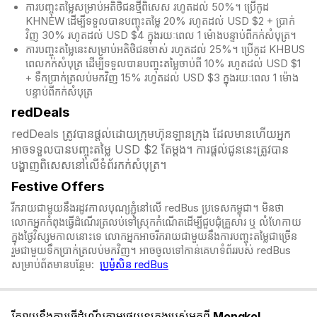
ការបញ្ចុះតម្លៃសម្រាប់អតិថិជនថ្មីពិសេស រហូតដល់ 50%។ ប្រើកូដ
KHNEW ដើម្បីទទួលបានបញ្ចុះតម្លៃ 20% រហូតដល់ USD $2 + ប្រាក់
វិញ 30% រហូតដល់ USD $4 ក្នុងរយៈពេល 1 ម៉ោងបន្ទាប់ពីកក់សំបុត្រ។
ការបញ្ចុះតម្លៃនេះសម្រាប់អតិថិជនចាស់ រហូតដល់ 25%។ ប្រើកូដ KHBUS
ពេលកក់សំបុត្
រ ដើម្បីទទួលបានបញ្ចុះតម្លៃចាប់ពី 10% រហូតដល់ USD $1
+ ទឹកប្រាក់ត្រលប់មកវិញ 15% រហូតដល់ USD $3 ក្នុងរយៈពេល 1 ម៉ោង
បន្ទាប់ពីកក់សំបុត្
redDeals
redDeals ត្រូវបានផ្តល់ដោយក្រុមហ៊ុនឡានក្រុង ដែលមានហើយអ្នក
អាចទទួលបានបញ្ចុះតម្លៃ USD $2 តែម្ដង។ ការផ្តល់ជូននេះត្រូវបាន
បង្ហាញពិសេសនៅលើទំព័រកក់សំបុត្រ។​​
Festive Offers
រីករាយជាមួយនឹងរដូវកាលបុណ្យភ្ជុំ​នៅលើ redBus ប្រទេសកម្ពុជា។ មិនថា
លោកអ្នកកំពុងធ្វើដំណើរត្រលប់ទៅស្រុកកំណើតដើម្បីជួបជុំគ្រួសារ ឬ លំហែកាយ
ក្នុងថ្ងៃវិស្សមកាលនោះទេ លោកអ្នកអាចរីករាយជាមួយនឹងការបញ្ចុះតម្លៃជាច្រើន
រួមជាមួយទឹកប្រាក់ត្រលប់មកវិញ។ អាចចូលទៅកាន់គេហទំព័ររបស់ redBus
សម្រាប់ព័តមានបន្ថែម:
ប្រូម៉ូសិន redBus
រីករាយនឹងការធ្វើដំណើរតាមរថយន្តក្រុងរបស់អ្នកពី
Mongkol