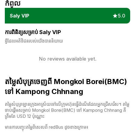
កំពូល
Saly VIP
5.0
ការពិនិត្យសម្រាប់ Saly VIP
អ្វីដែលអតិថិជនរបស់យើងបាននិយាយ
No reviews available yet.
តម្លៃសំបុត្រចេញពី Mongkol Borei(BMC)
ទៅ Kampong Chhnang
តម្លៃសំបុត្រឡានក្រុងអាស្រ័យទៅលើក្រុមហ៊ុនធ្វើដំណើរដែលអ្នកជ្រើសរើស។ តម្លៃ
ចាប់ផ្តើមសម្រាប់ Mongkol Borei(BMC) ទៅ Kampong Chhnang គឺ
ត្រឹមតែ USD 12 ប៉ុណ្ណោះ
មានការបញ្ចុះតម្លៃពិសេសពី redBus ដូចខាងក្រោម៖