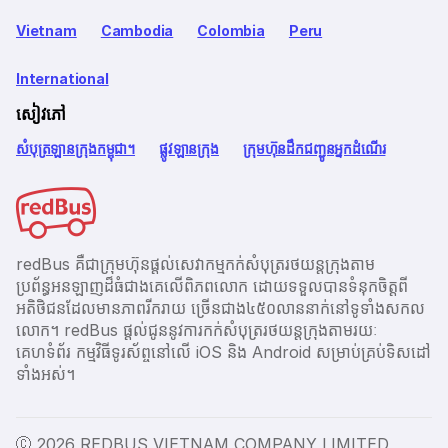
Vietnam
Cambodia
Colombia
Peru
International
សៀវភៅ
សំបុត្រឡានក្រុងកម្ពុជា។
ផ្លូវឡានក្រុង
ក្រុមហ៊ុនដឹកជញ្ជូនអ្នកដំណើរ
redBus គឺជាក្រុមហ៊ុនផ្តល់សេវាកម្មកក់សំបុត្ររថយន្តក្រុងតាម
ប្រព័ន្ធអនឡាញដ៏ធំជាងគេលើពិភពលោក ដោយទទួលបានទំនុកចិត្តពី
អតិថិជនដែលមានភាពរីករាយ ច្រើនជាង​៤៥០លាននាក់នៅទូទាំងសកល
លោក។ redBus ផ្ដល់ជូននូវការកក់សំបុត្ររថយន្តក្រុងតាមរយៈ
គេហទំព័រ កម្មវិធីទូរស័ព្ចនៅលើ iOS និង Android សម្រាប់គ្រប់ទិសដៅ
ទាំងអស់។
Ⓒ 2026 REDBUS VIETNAM COMPANY LIMITED