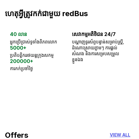
ហេតុអ្វីត្រូវកក់ជាមួយ redBus
40 លាន
សេវាកម្មអតិថិជន 24/7
ធា
អ្នកប្រើប្រាស់ទូទាំងពិភពលោក
បណ្តាញទូរស័ព្ទបន្ទាន់សម្រាប់ស្ត្រី,
ស្
5000+
ដំណោះស្រាយភ្លាមៗ ការផ្តល់
ប្
សំណង និងការសម្របសម្រួល
ប្រតិបត្តិកររថយន្តក្រុងសកម្ម
ខ្លួនឯង
200000+
ការកក់ប្រចាំថ្ងៃ
18 Years of experience
you can trust
Offers
VIEW ALL