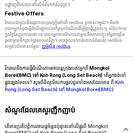
បង្ហាញពិសេសនៅលើទំព័រកក់សំបុត្រ។​​
Festive Offers
រីករាយជាមួយនឹងរដូវកាលបុណ្យភ្ជុំ​នៅលើ redBus ប្រទេសកម្ពុជា។ មិនថា
លោកអ្នកកំពុងធ្វើដំណើរត្រលប់ទៅស្រុកកំណើតដើម្បីជួបជុំគ្រួសារ ឬ លំហែកាយ
ក្នុងថ្ងៃវិស្សមកាលនោះទេ លោកអ្នកអាចរីករាយជាមួយនឹងការបញ្ចុះតម្លៃជាច្រើន
រួមជាមួយទឹកប្រាក់ត្រលប់មកវិញ។ អាចចូលទៅកាន់គេហទំព័ររបស់ redBus
សម្រាប់ព័តមានបន្ថែម:
ប្រូម៉ូសិន redBus
រីករាយនឹងការធ្វើដំណើរតាមរថយន្តក្រុងរបស់អ្នកពី
Mongkol
Borei(BMC) ទៅ Koh Rong (Long Set Beach)
តើអ្នកចង់ទៅ
ផ្លូវផ្សេងមែនទេ? សូមពិនិត្យមើលការផ្តល់ជូនទាំងអស់ដែលមាន ពី
Koh
Rong (Long Set Beach) ទៅ Mongkol Borei(BMC)
សំណួរដែលគេសួរញឹកញាប់
តើមានប្រតិបត្តិការរថយន្តចំនួនប៉ុន្មាននៅលើផ្លូវពី Mongkol
Borei(BMC) ទៅ Koh Rong (Long Set Beach)?