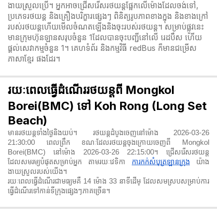
ងាយស្រួលប្រើ។ អ្នកអាចជ្រើសរើសរថយន្តផ្អែកលើម៉ោងដែលចង់ទៅ,
ប្រភេទរថយន្ត និងគ្រឿងបរិក្ខារផ្សេងៗ ពិនិត្យរូបភាពខាងក្នុង និងខាងក្រៅ
របស់រថយន្តហើយមើលចំណតឡើងនិងចុះរបស់រថយន្ត។ សម្រាប់ផ្លូវនេះ
មានក្រុមហ៊ុនឡានសរុបចំនួន 1ដែលបានចុះបញ្ជីនៅលើ រេដបឹស ហើយ
ផ្តល់សេវាកម្មចំនួន 1។ គេហទំព័រ និងកម្មវិធី redBus ក៏មានជម្រើស
ភាសាខ្មែរ ផងដែរ។
រយៈពេលធ្វើដំណើររថយន្តពី Mongkol
Borei(BMC) ទៅ Koh Rong (Long Set
Beach)
មានរថយន្តទាំងថ្ងៃនិងយប់។ រថយន្តដំបូងចេញនៅម៉ោង 2026-03-26
21:30:00 ពេលព្រឹក ខណៈដែលរថយន្តចុងក្រោយចេញពី Mongkol
Borei(BMC) នៅម៉ោង 2026-03-26 22:15:00។ ជ្រើសរើសរថយន្ត
ដែលសមរម្យបំផុតសម្រាប់អ្នក តាមរយៈវេទិកា
ការកក់សំបុត្រឡានក្រុង
យ៉ាង
ងាយស្រួលរបស់យើង។
រយៈពេលធ្វើដំណើរជាមធ្យមគឺ 14 ម៉ោង 33 នាទី​ដើម្ ដែលសមស្របសម្រាប់ការ
ធ្វើដំណើរទៅកាន់ទីក្រុងផ្សេងៗភាគច្រើន។