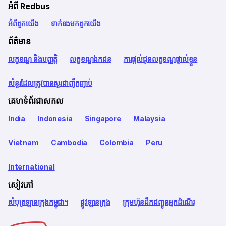
អំពី Redbus
អំពី​ពួក​យើង
ទាក់ទង​មក​ពួក​យើង
ព័ត៌មាន
លក្ខខណ្ឌ និងបញ្ញត្តិ
លក្ខខណ្ឌឯកជន
ការផ្តល់ជូនលក្ខខណ្ឌផ្ទាល់ខ្លួន
សំនួរដែលត្រូវបានសួរជាញឹកញាប់
គេហទំព័រជាសកល
India
Indonesia
Singapore
Malaysia
Vietnam
Cambodia
Colombia
Peru
International
សៀវភៅ
សំបុត្រឡានក្រុងកម្ពុជា។
ផ្លូវឡានក្រុង
ក្រុមហ៊ុនដឹកជញ្ជូនអ្នកដំណើរ