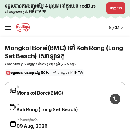
ទទួលបានការបញ្ចុះតម្លៃ 4 ដុល្លារ នៅក្នុងអេប redBus
ទាញយក
ដោយប្រើលេខកូដ:
FIRSTAPP
☰
KM
Mongkol Borei(BMC) ទៅ Koh Rong (Long
Set Beach) សេវាឡានក្
អេបកក់សំបុត្ររថយន្តក្រុងដ៏ទុកចិត្តបំផុតក្នុងប្រទេសកម្ពុជា
ទទួលបានការបញ្ចុះតម្លៃ 50%
- ប្រើលេខកូដ៖ KHNEW
ពី
Mongkol Borei(BMC)
ទៅ
Koh Rong (Long Set Beach)
ថ្ងៃនៃការធ្វើដំណើរ
09 Aug, 2026