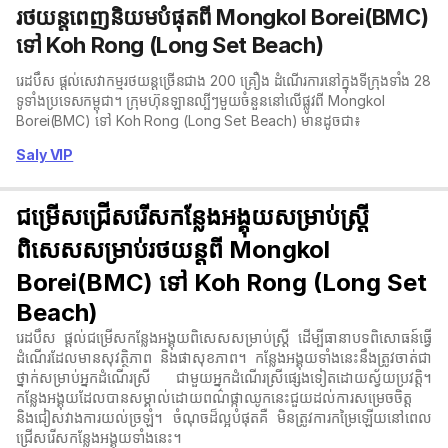
រថយន្តពេញនិយមបំផុតពី Mongkol Borei(BMC)
ទៅ Koh Rong (Long Set Beach)
រេដបឹស ផ្តល់សេវាកម្មរថយន្តច្រើនជាង 200 គ្រឿង ដំណើរការនៅក្នុងទីក្រុងទាំង 28
ទូទាំងប្រទេសកម្ពុជា។ ក្រុមហ៊ុនឡានល្បីៗមួយចំនួននៅលើផ្លូវពី Mongkol
Borei(BMC) ទៅ Koh Rong (Long Set Beach) មានដូចជា៖
Saly VIP
ជម្រើសជ្រើសរើសកន្លែងអង្គុយសម្រាប់ស្ត្រី
ពិសេសសម្រាប់រថយន្តពី Mongkol
Borei(BMC) ទៅ Koh Rong (Long Set
Beach)
រេដបឹស ផ្តល់ជម្រើសកន្លែងអង្គុយពិសេសសម្រាប់ស្ត្រី ដើម្បីធានាបទពិសោធន៍ធ្វើ
ដំណើរដែលមានសុវត្ថិភាព និងផាសុខភាព។ កន្លែងអង្គុយទាំងនេះនឹងត្រូវចាត់ជា
ថ្នាក់សម្រាប់អ្នកដំណើរស្រី ជាមួយអ្នកដំណើរស្រីផ្សេងទៀតដោយស្វ័យប្រវត្តិ។
កន្លែងអង្គុយដែលបានសម្គាល់ដោយពណ៌ផ្កាឈូកនេះជួយដល់ការសម្រេចចិត្ត
និងជៀសវាងការយល់ច្រឡំ។ ចំណុចដ៏ល្អបំផុតគឺ មិនត្រូវការកម្រៃឡើយនៅពេល
ជ្រើសរើសកន្លែងអង្គុយទាំងនេះ។