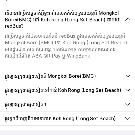
តើមានជម្រើសទូទាត់អ្វីខ្លះនៅពេលកក់សំបុត្ររថយន្តពី Mongkol
Borei(BMC) ទៅ Koh Rong (Long Set Beach) តាមរយៈ
redBus?
ជម្រើសទូទាត់ដែលមាននៅលើ redBus ក្នុងពេលកក់សំបុត្ររថយន្តពី
Mongkol Borei(BMC) ទៅ Koh Rong (Long Set Beach)
មានដូចជា៖ កាត ឥណពន្ធ កាតឥណទាន ការទូទាត់តាមធនាគារ
តាមអ៊ិនធឺណិត ABA QR Pay ឬ WingBank
ផ្លូវឡានក្រុងផ្សេងទៀតពី Mongkol Borei(BMC)
ផ្លូវឡានក្រុងផ្សេងទៀតទៅកាន់ Koh Rong (Long Set Beach)
ផ្លូវឡានក្រុងផ្សេងទៀត។
ផ្លូវទូកដ៏ពេញនិយមទៅកាន់ Koh Rong (Long Set Beach)