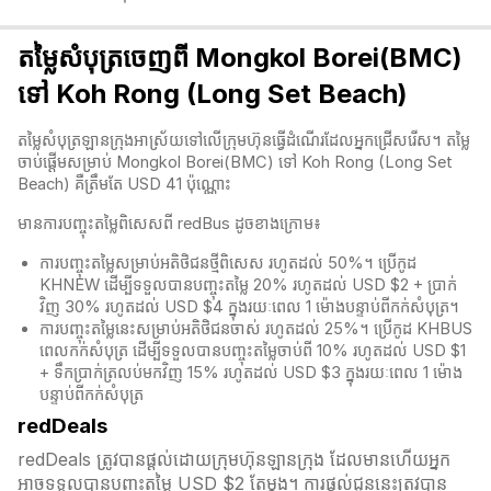
តម្លៃសំបុត្រចេញពី Mongkol Borei(BMC)
ទៅ Koh Rong (Long Set Beach)
តម្លៃសំបុត្រឡានក្រុងអាស្រ័យទៅលើក្រុមហ៊ុនធ្វើដំណើរដែលអ្នកជ្រើសរើស។ តម្លៃ
ចាប់ផ្តើមសម្រាប់ Mongkol Borei(BMC) ទៅ Koh Rong (Long Set
Beach) គឺត្រឹមតែ USD 41 ប៉ុណ្ណោះ
មានការបញ្ចុះតម្លៃពិសេសពី redBus ដូចខាងក្រោម៖
ការបញ្ចុះតម្លៃសម្រាប់អតិថិជនថ្មីពិសេស រហូតដល់ 50%។ ប្រើកូដ
KHNEW ដើម្បីទទួលបានបញ្ចុះតម្លៃ 20% រហូតដល់ USD $2 + ប្រាក់
វិញ 30% រហូតដល់ USD $4 ក្នុងរយៈពេល 1 ម៉ោងបន្ទាប់ពីកក់សំបុត្រ។
ការបញ្ចុះតម្លៃនេះសម្រាប់អតិថិជនចាស់ រហូតដល់ 25%។ ប្រើកូដ KHBUS
ពេលកក់សំបុត្
រ ដើម្បីទទួលបានបញ្ចុះតម្លៃចាប់ពី 10% រហូតដល់ USD $1
+ ទឹកប្រាក់ត្រលប់មកវិញ 15% រហូតដល់ USD $3 ក្នុងរយៈពេល 1 ម៉ោង
បន្ទាប់ពីកក់សំបុត្
redDeals
redDeals ត្រូវបានផ្តល់ដោយក្រុមហ៊ុនឡានក្រុង ដែលមានហើយអ្នក
អាចទទួលបានបញ្ចុះតម្លៃ USD $2 តែម្ដង។ ការផ្តល់ជូននេះត្រូវបាន