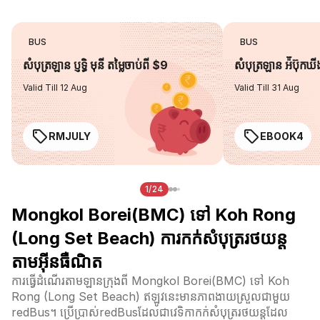
BUS
BUS
សំបុត្រឡាន ប្ញទ្ធិ មុនី តម្លៃចាប់ពី $9
សំបុត្រឡាន អ៉ីប៊ុកឃ
Valid Till 12 Aug
Valid Till 31 Aug
RMJULY
EBOOK4
1/24
Mongkol Borei(BMC) ទៅ Koh Rong
(Long Set Beach) ការកក់សំបុត្ររថយន្ត
តាមអ៊ីនធឺណិត
ការធ្វើដំណើរតាមឡានក្រុងពី Mongkol Borei(BMC) ទៅ Koh
Rong (Long Set Beach) ឥឡូវនេះមានភាពងាយស្រួលជាមួយ
redBus។ ប្រើប្រាស់redBusដែលជាវេទិកាកក់សំបុត្ររថយន្តដែល