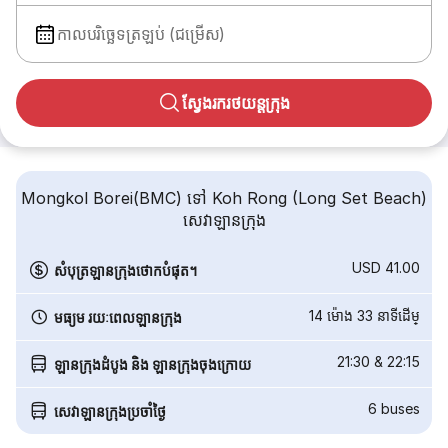
កាលបរិច្ឆេទត្រឡប់ (ជម្រើស)
ស្វែងរករថយន្តក្រុង
Mongkol Borei(BMC) ទៅ Koh Rong (Long Set Beach)
សេវាឡានក្រុង
USD 41.00
សំបុត្រឡានក្រុងថោកបំផុត។
14 ម៉ោង 33 នាទី​ដើម្
មធ្យម រយៈពេលឡានក្រុង
21:30
&
22:15
ឡានក្រុងដំបូង និង ឡានក្រុងចុងក្រោយ
6
buses
សេវាឡានក្រុងប្រចាំថ្ងៃ