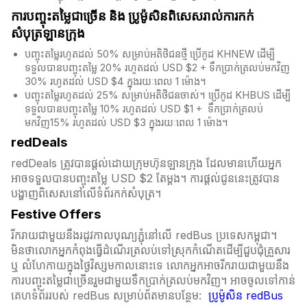
ការបញ្ចុះតម្លៃជាច្រើន និង​ ប្រូម៉ូសិនពិសេសរាល់ការកក់
សំបុត្រឡានក្រុង
បញ្ចុះតម្លៃរហូតដល់ 50% សម្រាប់អតិថិជនថ្មី ប្រើកូដ KHNEW ដើម្បី
ទទួលបានបញ្ចុះតម្លៃ 20% រហូតដល់ USD $2 + ទឹកប្រាក់ត្រលប់មកវិញ
30% រហូតដល់ USD $4 ក្នុងរយៈពេល 1 ម៉ោង។
បញ្ចុះតម្លៃរហូតដល់ 25% សម្រាប់អតិថិជនចាស់។ ប្រើកូដ KHBUS ដើម្បី
ទទួលបានបញ្ចុះតម្លៃ 10% រហូតដល់ USD $1 + ទឹកប្រាក់ត្រលប់
មកវិញ15% រហូតដល់ USD $3 ក្នុងរយៈពេល 1 ម៉ោង។
redDeals
redDeals ត្រូវបានផ្តល់ដោយក្រុមហ៊ុនឡានក្រុង ដែលមានហើយអ្នក
អាចទទួលបានបញ្ចុះតម្លៃ USD $2 តែម្ដង។ ការផ្តល់ជូននេះត្រូវបាន
បង្ហាញពិសេសនៅលើទំព័រកក់សំបុត្រ។​​
Festive Offers
រីករាយជាមួយនឹងរដូវកាលបុណ្យភ្ជុំ​នៅលើ redBus ប្រទេសកម្ពុជា។
មិនថាលោកអ្នកកំពុងធ្វើដំណើរត្រលប់ទៅស្រុកកំណើតដើម្បីជួបជុំគ្រួសារ
ឬ លំហែកាយក្នុងថ្ងៃវិស្សមកាលនោះទេ លោកអ្នកអាចរីករាយជាមួយនឹង
ការបញ្ចុះតម្លៃជាច្រើនរួមជាមួយទឹកប្រាក់ត្រលប់មកវិញ។ អាចចូលទៅកាន់
គេហទំព័ររបស់ redBus សម្រាប់ព័តមានបន្ថែម:
ប្រូម៉ូសិន redBus