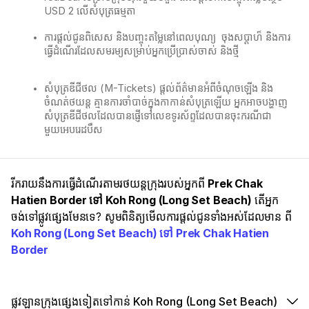
USD 2 លើសំបុត្រធម្មតា
ការផ្តល់ជូនពិសេស និងបញ្ចុះតម្លៃនៅពេលបុណ្យ ​ ចុងសប្ដាហ៏ និងការ
ធ្វើដំណើរដែលសមរម្យសម្រាប់អ្នកប្រើប្រាស់ចាស់ និងថ្មី
សំបុត្រឌីជីថល (M-Tickets) ផ្តល់ព័ត៌មានអំពីចំណុចឡើង និង
ចំណត់ថយន្ត គ្មានការចាំបាច់ក្នុងកាកាន់សំបុត្រឡើយ​ អ្នកអាចបង្ហាញ
សំបុត្រឌីជីថលដែលបានផ្ញើទៅលេខទូរស័ព្ទដែលបានចុះករណីជា
មួយអេបរេដបឹស
រីករាយនឹងការធ្វើដំណើរតាមរថយន្តក្រុងរបស់អ្នកពី
Prek Chak
Hatien Border ទៅ Koh Rong (Long Set Beach)
តើអ្នក
ចង់ទៅផ្លូវផ្សេងមែនទេ? សូមពិនិត្យមើលការផ្តល់ជូនទាំងអស់ដែលមាន ពី
Koh Rong (Long Set Beach) ទៅ Prek Chak Hatien
Border
ផ្លូវឡានក្រុងផ្សេងទៀតទៅកាន់ Koh Rong (Long Set Beach)