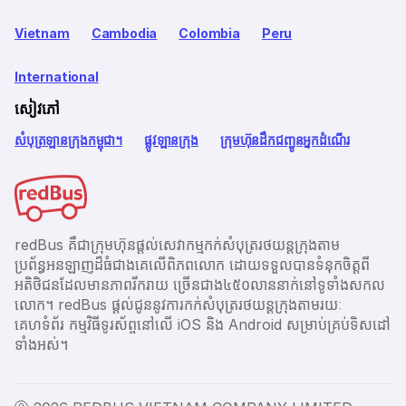
Vietnam
Cambodia
Colombia
Peru
International
សៀវភៅ
សំបុត្រឡានក្រុងកម្ពុជា។
ផ្លូវឡានក្រុង
ក្រុមហ៊ុនដឹកជញ្ជូនអ្នកដំណើរ
redBus គឺជាក្រុមហ៊ុនផ្តល់សេវាកម្មកក់សំបុត្ររថយន្តក្រុងតាម
ប្រព័ន្ធអនឡាញដ៏ធំជាងគេលើពិភពលោក ដោយទទួលបានទំនុកចិត្តពី
អតិថិជនដែលមានភាពរីករាយ ច្រើនជាង​៤៥០លាននាក់នៅទូទាំងសកល
លោក។ redBus ផ្ដល់ជូននូវការកក់សំបុត្ររថយន្តក្រុងតាមរយៈ
គេហទំព័រ កម្មវិធីទូរស័ព្ចនៅលើ iOS និង Android សម្រាប់គ្រប់ទិសដៅ
ទាំងអស់។