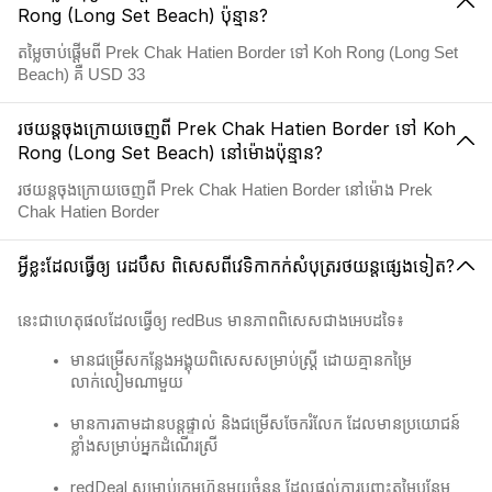
Rong (Long Set Beach) ប៉ុន្មាន?
តម្លៃចាប់ផ្តើមពី Prek Chak Hatien Border ទៅ Koh Rong (Long Set
Beach) គឺ USD 33
រថយន្តចុងក្រោយចេញពី Prek Chak Hatien Border ទៅ Koh
Rong (Long Set Beach) នៅម៉ោងប៉ុន្មាន?
រថយន្តចុងក្រោយចេញពី Prek Chak Hatien Border នៅម៉ោង Prek
Chak Hatien Border
អ្វីខ្លះដែលធ្វើឲ្យ រេដបឹស ពិសេសពីវេទិកាកក់សំបុត្ររថយន្តផ្សេងទៀត?
នេះជាហេតុផលដែលធ្វើឲ្យ redBus មានភាពពិសេសជាងអេបដទៃ៖
មានជម្រើសកន្លែងអង្គុយពិសេសសម្រាប់ស្ត្រី ដោយគ្មានកម្រៃ
លាក់លៀមណាមួយ
មានការតាមដានបន្តផ្ទាល់ និងជម្រើសចែករំលែក ដែលមានប្រយោជន៍
ខ្លាំងសម្រាប់អ្នកដំណើរស្រី
redDeal សម្រាប់ក្រុមហ៊ុនមួយចំនួន ដែលផ្តល់ការបញ្ចុះតម្លៃបន្ថែម