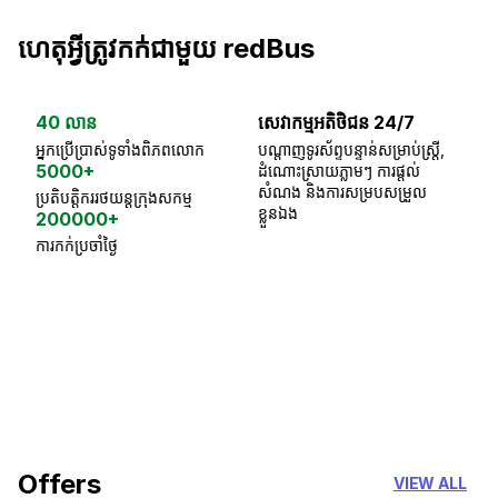
ហេតុអ្វីត្រូវកក់ជាមួយ redBus
40 លាន
សេវាកម្មអតិថិជន 24/7
ធា
អ្នកប្រើប្រាស់ទូទាំងពិភពលោក
បណ្តាញទូរស័ព្ទបន្ទាន់សម្រាប់ស្ត្រី,
ស្
5000+
ដំណោះស្រាយភ្លាមៗ ការផ្តល់
ប្
សំណង និងការសម្របសម្រួល
ប្រតិបត្តិកររថយន្តក្រុងសកម្ម
ខ្លួនឯង
200000+
ការកក់ប្រចាំថ្ងៃ
18 Years of experience
you can trust
Offers
VIEW ALL