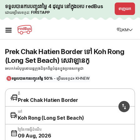
ទទួលបានការបញ្ចុះតម្លៃ 4 ដុល្លារ នៅក្នុងអេប redBus
ទាញយក
ដោយប្រើលេខកូដ:
FIRSTAPP
☰
KM
Prek Chak Hatien Border ទៅ Koh Rong
(Long Set Beach) សេវាឡានក្
អេបកក់សំបុត្ររថយន្តក្រុងដ៏ទុកចិត្តបំផុតក្នុងប្រទេសកម្ពុជា
ទទួលបានការបញ្ចុះតម្លៃ 50%
- ប្រើលេខកូដ៖ KHNEW
ពី
Prek Chak Hatien Border
ទៅ
Koh Rong (Long Set Beach)
ថ្ងៃនៃការធ្វើដំណើរ
09 Aug, 2026