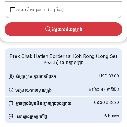
កាលបរិច្ឆេទត្រឡប់ (ជម្រើស)
ស្វែងរករថយន្តក្រុង
Prek Chak Hatien Border ទៅ Koh Rong (Long Set
Beach) សេវាឡានក្រុង
USD 33.00
សំបុត្រឡានក្រុងថោកបំផុត។
5 ម៉ោង 47 នាទី​ដើម្
មធ្យម រយៈពេលឡានក្រុង
08:30
&
12:30
ឡានក្រុងដំបូង និង ឡានក្រុងចុងក្រោយ
6
buses
សេវាឡានក្រុងប្រចាំថ្ងៃ