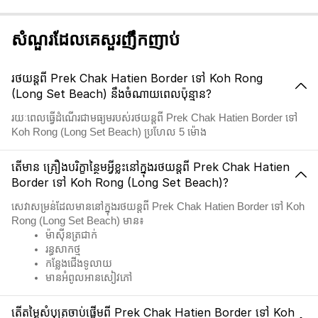
សំណួរដែលគេសួរញឹកញាប់
រថយន្តពី Prek Chak Hatien Border ទៅ Koh Rong
(Long Set Beach) នឹងចំណាយពេលប៉ុន្មាន?
រយៈពេលធ្វើដំណើរជាមធ្យមរបស់រថយន្តពី Prek Chak Hatien Border ទៅ
Koh Rong (Long Set Beach) ប្រហែល 5 ម៉ោង
តើមាន គ្រឿងបរិក្ខាន្ថៃមអ្វីខ្លះនៅក្នុងរថយន្តពី Prek Chak Hatien
Border ទៅ Koh Rong (Long Set Beach)?
សេវាសម្រន់ដែលមាននៅក្នុងរថយន្តពី Prek Chak Hatien Border ទៅ Koh
Rong (Long Set Beach) មាន៖
ម៉ាស៊ីនត្រជាក់
រន្ធសាកថ្ម
កន្លែងជើងទូលាយ
មានអំពូលអានសៀវភៅ
តើតម្លៃសំបុត្រចាប់ផ្តើមពី Prek Chak Hatien Border ទៅ Koh