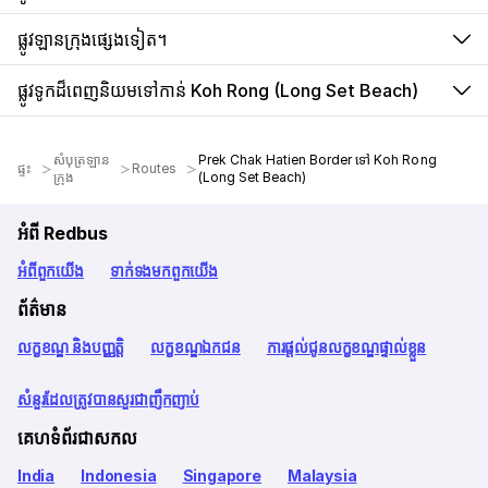
ផ្លូវឡានក្រុងផ្សេងទៀត។
ផ្លូវទូកដ៏ពេញនិយមទៅកាន់ Koh Rong (Long Set Beach)
សំបុត្រឡាន
Prek Chak Hatien Border ទៅ Koh Rong
ផ្ទះ
Routes
ក្រុង
(Long Set Beach)
អំពី Redbus
អំពី​ពួក​យើង
ទាក់ទង​មក​ពួក​យើង
ព័ត៌មាន
លក្ខខណ្ឌ និងបញ្ញត្តិ
លក្ខខណ្ឌឯកជន
ការផ្តល់ជូនលក្ខខណ្ឌផ្ទាល់ខ្លួន
សំនួរដែលត្រូវបានសួរជាញឹកញាប់
គេហទំព័រជាសកល
India
Indonesia
Singapore
Malaysia