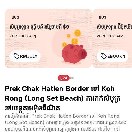
BUS
BUS
សំបុត្រឡាន ប្ញទ្ធិ មុនី តម្លៃចាប់ពី $9
សំបុត្រឡាន អ៉ីប៊ុកឃ
Valid Till 12 Aug
Valid Till 31 Aug
RMJULY
EBOOK4
1/24
Prek Chak Hatien Border ទៅ Koh
Rong (Long Set Beach) ការកក់សំបុត្រ
រថយន្តតាមអ៊ិនធឺណិត
ការធ្វើដំណើរពី Prek Chak Hatien Border ទៅ Koh Rong
(Long Set Beach) តាមឡានក្រុង ឥឡូវនេះមានភាពងាយស្រួលជាង
មុនជាមួយនឹងអេបកក់សំបុត្រអនឡាញដូចជា redBus ជាដើម។ នៅ