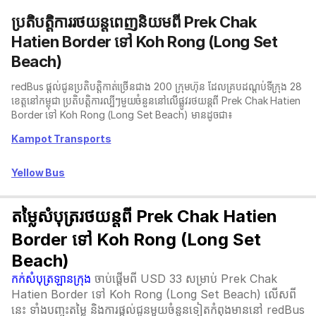
ប្រតិបត្តិការរថយន្តពេញនិយមពី Prek Chak
Hatien Border ទៅ Koh Rong (Long Set
Beach)
redBus ផ្តល់ជូនប្រតិបត្តិកាត់ច្រើនជាង 200 ក្រុមហ៊ុន ដែលគ្របដណ្តប់ទីក្រុង 28
ខេត្តនៅកម្ពុជា ប្រតិបត្តិការល្បីៗមួយចំនួននៅលើផ្លូវរថយន្តពី Prek Chak Hatien
Border ទៅ Koh Rong (Long Set Beach) មានដូចជា៖
Kampot Transports
Yellow Bus
តម្លៃសំបុត្ររថយន្តពី Prek Chak Hatien
Border ទៅ Koh Rong (Long Set
Beach)
កក់សំបុត្រឡានក្រុង
ចាប់ផ្តើមពី USD 33 សម្រាប់ Prek Chak
Hatien Border ទៅ Koh Rong (Long Set Beach) លើសពី
នេះ ទាំងបញ្ចុះតម្លៃ និងការផ្តល់ជូនមួយចំនួនទៀតកំពុងមាននៅ redBus