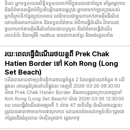
ទីនេះ អ្នកទទួលបានសិទ្ធិទទួលបានកៅអីក្នុងពេលជាក់ស្តែង តម្លៃតម្លាភាព
និងព័ត៌មានលម្អិតអំពីប្រតិបត្តិកររថយន្តក្រុង អ្នកអាចកក់ឡានក្រុងរបស់
អ្នកពីគ្រប់ទីកន្លែងគ្រប់ពេលវេ លារីករាយជាមួយការកក់តាមអ៊ីនធឺណិត
ដោយមិនមានការរំខាន និងទទួលព័ត៌មាន អំពីការធ្វើដំណើរ រីករាយជា
មួយការកក់តាមអ៊ិនធឺណិតដែលងាយស្រួល និងព័ត៌មានធ្វើដំណើរ
គេហទំព័រ និងកម្មវិធី redBus មានជាភាសាខ្មែរ និងអង់គ្លេសទាំង
រយៈពេលធ្វើដំណើររថយន្តពី Prek Chak
Hatien Border ទៅ Koh Rong (Long
Set Beach)
យើងបានរាយនាមប្រតិបត្តិការរថយន្តចំនួន 2 ដែលផ្តល់សេវាចំនួន 6 លើ
ផ្លូវនេះ រថយន្តដំបូងនៅលើផ្លូវនេះ ចេញពី 2026-03-26 08:30:00
ម៉ោង Prek Chak Hatien Border និងរថយន្តចុងក្រោយចេញទៅ
Koh Rong (Long Set Beach) ម៉ោង 2026-03-26 12:30:00
រយៈពេលធ្វើដំណើរជាមធ្យមគឺ 5 ម៉ោង 47 នាទី​ដើម្ ដំណើររថយន្តនេះ
ត្រូវបានធានាថាមានភាពផាសុកភាព ដោយសារតែសេវាកម្មទំនើបៗដូចជា
កន្លែងជើងធំទូលាយ ម៉ាស៊ីនត្រជាក់ រន្ធសាកថ្