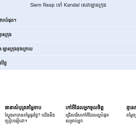
Siem Reap ទៅ Kandal សេវាឡានក្រុង
ថោកបំផុត។
នក្រុង
ិង ឡានក្រុងចុងក្រោយ
ំថ្ងៃ
ធានាសំបុត្រតម្លៃទាប
កៅអីដែលអ្នកចូលចិត្ត
គ្មាន
ស្វែងរកបានតម្លៃធូរថ្លៃ? យើងនឹង
ជ្រើសរើសកៅអីដែលល្អបំផុត
តម្លៃច្
ប្រៀបធៀបវា។
សម្រាប់អ្នក