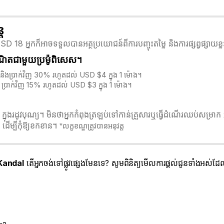
ត
D 18 អ្នកក៏អាចទទួលបានអត្ថប្រយោជន៍ពីការបញ្ចុះតម្លៃ និងការផ្សព្វផ្សាយ
ឺណិតជាមួយប្រម៉ូពិសេស។
និងប្រាក់វិញ 30% រហូតដល់ USD $4 ក្នុង 1 ម៉ោង។
ប្រាក់វិញ 15% រហូតដល់ USD $3 ក្នុង 1 ម៉ោង។
រដូវបុណ្យ។ មិនថាអ្នកកំពុងត្រឡប់ទៅកាន់គ្រួសារឬធ្វើដំណើរឈប់សម្រាក អ្
ដើម្បីកុំឱ្យខកខាន។
*លក្ខខណ្ឌត្រូវបានអនុវត្ត
Kandal
តើអ្នកចង់ទៅផ្លូវផ្សេងមែនទេ? សូមពិនិត្យមើលការផ្តល់ជូនទាំងអស់ដ