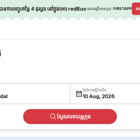
នការបញ្ចុះតម្លៃ 4 ដុល្លារ នៅក្នុងអេប redBus
·
ដោយប្រើលេខកូដ:
FIRSTAPP
ទ
្
ថ្ងៃនៃការធ្វើដំណើរ
dal
10 Aug, 2026
ស្វែងរករថយន្តក្រុង