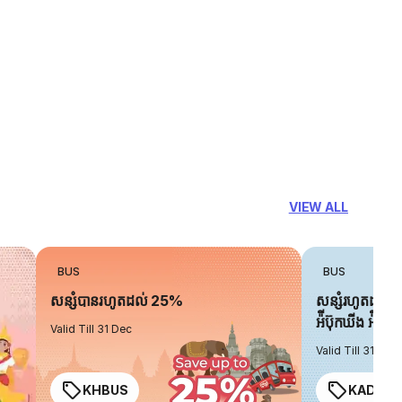
VIEW ALL
BUS
BUS
សន្សំបានរហូតដល់ 25%
សន្សំរហូតដល់ 
អ៉ីប៊ុកឃីង អ៉ិចប្
Valid Till 31 Dec
Valid Till 31 Dec
KHBUS
KADO2