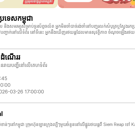
រទេសកម្ពុជា
 និងសមរម្យសម្រាប់ទូរស័ព្ទចល័ត អ្នកមិនចាំបាច់រង់ចាំនៅបញ្ជរលក់សំបុត្រឬស្វ
រូវបញ្ជាក់នៅលើទំព័រ នៅទីនេះ អ្នកនឹងឃើញរថយន្តដែលមានសុវត្ថិភាព ចំណុចឡើងរថយ
ើដំណើររ
លបានរាយបញ្ជីនៅលើគេហទំព័រ
6:45
00:00
2026-03-26 17:00:00
al
ំខាន់ៗនៅកម្ពុជា ក្រុមហ៊ុនឡានក្រុង​ល្បីៗមួយចំនួននៅលើផ្លូវរថយន្តពី Siem Reap ទៅ