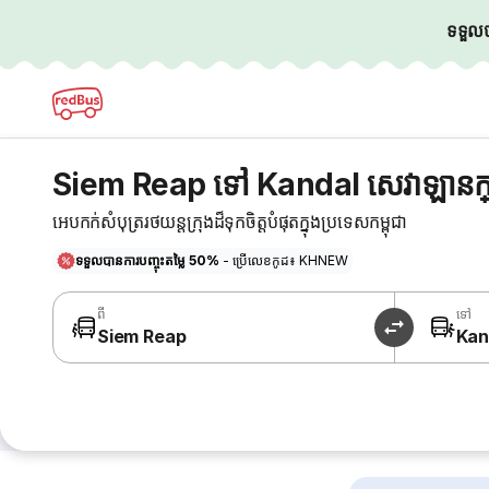
ទទួលបា
Siem Reap ទៅ Kandal សេវាឡានក
អេបកក់សំបុត្ររថយន្តក្រុងដ៏ទុកចិត្តបំផុតក្នុងប្រទេសកម្ពុជា
ទទួលបានការបញ្ចុះតម្លៃ 50%
- ប្រើលេខកូដ៖ KHNEW
ពី
ទៅ
Siem Reap
Kan