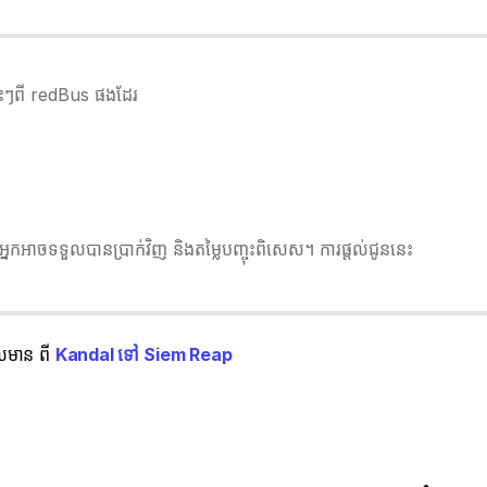
ខ្លះៗពី redBus ផងដែរ
នកអាចទទួលបានប្រាក់វិញ និងតម្លៃបញ្ចុះពិសេស។ ការផ្តល់ជូននេះ
ែលមាន ពី
Kandal ទៅ Siem Reap