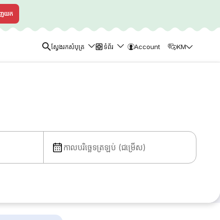
ាញយក
ស្វែងរកសំបុត្រ
ទំព័រ
Account
KM
កាលបរិច្ឆេទត្រឡប់ (ជម្រើស)