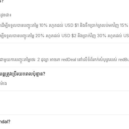
លះ?
នដូចជា៖
 ដើម្បីទទួលបានបញ្ចុះតម្លៃ 10% រហូតដល់ USD $1 និងទឹកប្រាក់ត្រលប់មកវិញ 1
 ដើម្បីទទួលបានបញ្ចុះតម្លៃ 20% រហូតដល់ USD $2 និងប្រាក់វិញ 30% រហូតដល់ U
យការបញ្ចុះតម្លៃថេរ 2​ ដុល្លា អាចរក redDeal នៅលើទំព័រកក់សំបុត្ររបស់ redBus ន
្រូវប្រើរយះពេលប៉ុន្មាន?
ម៉ោង
andal?