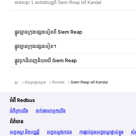
មានសរុប 1 សេវារថយន្តពី Siem Reap ទៅ Kandal
ផ្លូវឡានក្រុងផ្សេងទៀតពី Siem Reap
ផ្លូវឡានក្រុងផ្សេងទៀត។
ផ្លូវទូកដ៏ពេញនិយមពី Siem Reap
ផ្ទះ
សំបុត្រឡានក្រុង
Routes
Siem Reap ទៅ Kandal
អំពី Redbus
អំពី​ពួក​យើង
ទាក់ទង​មក​ពួក​យើង
ព័ត៌មាន
លក្ខខណ្ឌ និងបញ្ញត្តិ
លក្ខខណ្ឌឯកជន
ការផ្តល់ជូនលក្ខខណ្ឌផ្ទាល់ខ្លួន
សំ