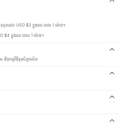
5% រហូតដល់ USD $3 ក្នុងរយៈពេល 1 ម៉ោង។
SD $4 ក្នុងរយៈពេល 1 ម៉ោង។
ិងកម្មវិធីទូរស័ព្ទចល័ត