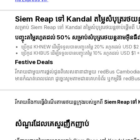
Siem Reap ទៅ Kandal តម្លៃសំបុត្ររថយន្
សម្រាប់ Siem Reap ទៅ Kandal តម្លៃសំបុត្ររថយន្តចាប់ផ្តើមពី US
បញ្ចុះតម្លៃរហូតដល់ 50% សម្រាប់សំបុត្ររថយន្តតាមអ៊ីនធ
ប្រើកូដ KHNEW ដើម្បីទទួលបានបញ្ចុះតម្លៃ 20% រហូតដល់ USD $2 
ប្រើកូដ KHBUS ដើម្បីទទួលបានបញ្ចុះតម្លៃ 10% រហូតដល់ USD $1 + 
Festive Deals
រីករាយជាមួយការផ្តល់ជូនពិសេសនានាជាមួយ redBus Cambodia ក្នុង
មានកំណត់ពេលវេលា ដូច្នេះសូមតាមដានគេហទំព័រ ឬកម្មវិធី redBus 
រីករាយនឹងការធ្វើដំណើរតាមរថយន្តក្រុងរបស់អ្នកពី
Siem Reap ទៅ 
សំណួរដែលគេសួរញឹកញាប់