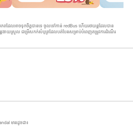
ែងរកប្រភពដែលអាចទុកចិត្តបានទេ ចូលទៅកាន់ redBus ហើយរថយន្តដែលបាន
ន្តងាយស្រួល ជម្រើសកក់សំបុត្រដែលបត់បែនសម្រាប់បំពេញតម្រូវការដំណើរ
 Kandal មានដូចជា៖