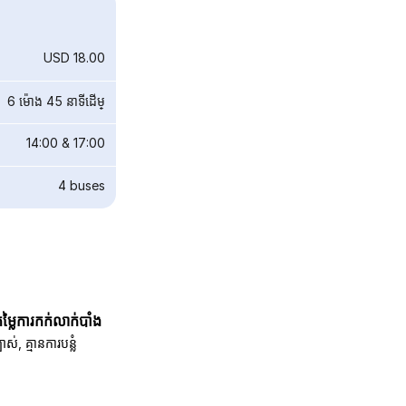
USD 18.00
6 ម៉ោង 45 នាទី​ដើម្
14:00
&
17:00
4
buses
តម្លៃការកក់លាក់បាំង
បាស់, គ្មានការបន្លំ