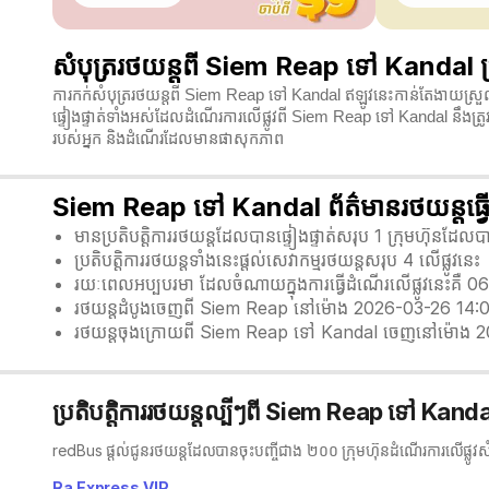
សំបុត្ររថយន្តពី Siem Reap ទៅ Kandal ប្
ការកក់សំបុត្ររថយន្តពី Siem Reap ទៅ Kandal ឥឡូវនេះកាន់តែងាយស្រួល
ផ្ទៀងផ្ទាត់ទាំងអស់ដែលដំណើរការលើផ្លូវពី Siem Reap ទៅ Kandal នឹងត្
របស់អ្នក និងដំណើរដែលមានផាសុកភាព
Siem Reap ទៅ Kandal ព័ត៌មានរថយន្តធ្វ
មានប្រតិបត្តិការរថយន្តដែលបានផ្ទៀងផ្ទាត់សរុប 1 ក្រុមហ៊ុនដែ
ប្រតិបត្តិការរថយន្តទាំងនេះផ្តល់សេវាកម្មរថយន្តសរុប 4 លើផ្លូវនេះ
រយៈពេលអប្បបរមា ដែលចំណាយក្នុងការធ្វើដំណើរលើផ្លូវនេះគឺ 0
រថយន្តដំបូងចេញពី Siem Reap នៅម៉ោង 2026-03-26 14:
រថយន្តចុងក្រោយពី Siem Reap ទៅ Kandal ចេញនៅម៉ោង 
ប្រតិបត្តិការរថយន្តល្បីៗពី Siem Reap ទៅ Kand
redBus ផ្តល់ជូនរថយន្តដែលបានចុះបញ្ចីជាង ២០០ ក្រុមហ៊ុនដំណើរការលើផ្លូវស
Ra Express VIP