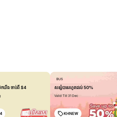
BUS
ប៊ុកឃីង ចាប់ពី $4
សន្សំបានរហូតដល់ 50%
g
Valid Till 31 Dec
4
KHNEW