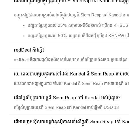
តើការបញ្ចុះតម្លៃបច្ចុប្បន្នសម្រាប់ Siem Reap ទៅ Kandal មានអ្វីខ្
បញ្ចុះតម្លៃដែលមានស្រាប់នៅលើផ្លូវរថយន្តពី Siem Reap ទៅ Kandal មា
បញ្ចុះតម្លៃរហូតដល់ 25% សម្រាប់អតិថិជនចាស់ ប្រើកូដ KHBUS
បញ្ចុះតម្លៃរហូតដល់ 50% សម្រាប់អតិថិជនថ្មី ប្រើកូដ KHNEW
redDeal គឺជាអ្វី?
redDeal គឺជាការផ្តល់ជូនពិសេសដែលមាននៅលើក្រុមហ៊ុនរថយន្តមួយចំនួន ជាមួ
រយៈពេលជាមធ្យមក្នុងការទៅដល់ Kandal ពី Siem Reap តាមរថយន្តត
រយៈពេលជាមធ្យមក្នុងការទៅដល់ Kandal ពី Siem Reap តាមរថយន្តគឺ 6 
តើតម្លៃសំបុត្ររថយន្តពី Siem Reap ទៅ Kandal អស់ប៉ុន្មាន?
តម្លៃសំបុត្ររថយន្តពី Siem Reap ទៅ Kandal ចាប់ផ្តើមពី USD 18
តើមានក្រុមហ៊ុនរថយន្តចំនួនប៉ុន្មាននៅលើផ្លូវពី Siem Reap ទៅ K