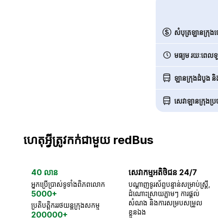
សំបុត្រឡានក្រុង
មធ្យម រយៈពេលឡា
ឡានក្រុងដំបូង ន
សេវាឡានក្រុងប្រចា
ហេតុអ្វីត្រូវកក់ជាមួយ redBus
40 លាន
សេវាកម្មអតិថិជន 24/7
អ្នកប្រើប្រាស់ទូទាំងពិភពលោក
បណ្តាញទូរស័ព្ទបន្ទាន់សម្រាប់ស្ត្រី,
5000+
ដំណោះស្រាយភ្លាមៗ ការផ្តល់
សំណង និងការសម្របសម្រួល
ប្រតិបត្តិកររថយន្តក្រុងសកម្ម
ខ្លួនឯង
200000+