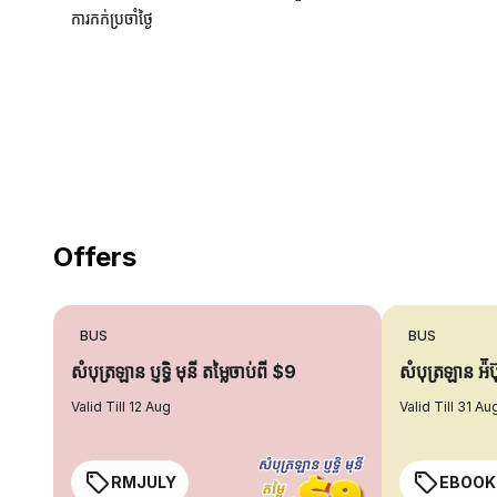
ការកក់ប្រចាំថ្ងៃ
18 Years of experience
you can trust
Offers
BUS
BUS
សំបុត្រឡាន ប្ញទ្ធិ មុនី តម្លៃចាប់ពី $9
សំបុត្រឡាន អ៉ី
Valid Till 12 Aug
Valid Till 31 Au
RMJULY
EBOOK