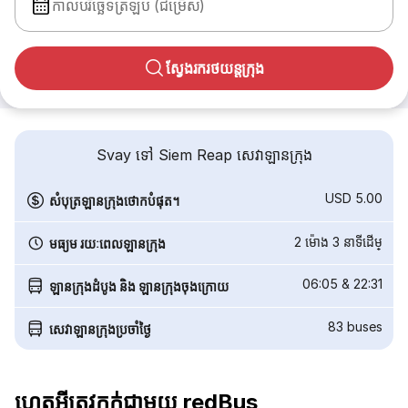
កាលបរិច្ឆេទត្រឡប់ (ជម្រើស)
ស្វែងរករថយន្តក្រុង
Svay ទៅ Siem Reap សេវាឡានក្រុង
USD 5.00
សំបុត្រឡានក្រុងថោកបំផុត។
2 ម៉ោង 3 នាទី​ដើម្
មធ្យម រយៈពេលឡានក្រុង
06:05
&
22:31
ឡានក្រុងដំបូង និង ឡានក្រុងចុងក្រោយ
83
buses
សេវាឡានក្រុងប្រចាំថ្ងៃ
ហេតុអ្វីត្រូវកក់ជាមួយ redBus