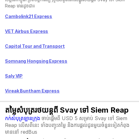
Reap មានដូចជា៖
Cambolink21 Express
VET Airbus Express
Capitol Tour and Transport
Somnang Hongsing Express
Saly VIP
Vireak Buntham Express
តម្លៃសំបុត្ររថយន្តពី Svay ទៅ Siem Reap
កក់សំបុត្រឡានក្រុង
ចាប់ផ្តើមពី USD 5 សម្រាប់ Svay ទៅ Siem
Reap លើសពីនេះ ទាំងបញ្ចុះតម្លៃ និងការផ្តល់ជូនមួយចំនួនទៀតកំពុង
មាននៅ redBus