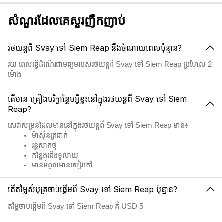
សំណួរដែលគេសួរញឹកញាប់
រថយន្តពី Svay ទៅ Siem Reap នឹងចំណាយពេលប៉ុន្មាន?
រយៈពេលធ្វើដំណើរជាមធ្យមរបស់រថយន្តពី Svay ទៅ Siem Reap ប្រហែល 2
ម៉ោង
តើមាន គ្រឿងបរិក្ខាន្ថៃមអ្វីខ្លះនៅក្នុងរថយន្តពី Svay ទៅ Siem
Reap?
សេវាសម្រន់ដែលមាននៅក្នុងរថយន្តពី Svay ទៅ Siem Reap មាន៖
ម៉ាស៊ីនត្រជាក់
រន្ធសាកថ្ម
កន្លែងជើងទូលាយ
មានអំពូលអានសៀវភៅ
តើតម្លៃសំបុត្រចាប់ផ្តើមពី Svay ទៅ Siem Reap ប៉ុន្មាន?
តម្លៃចាប់ផ្តើមពី Svay ទៅ Siem Reap គឺ USD 5