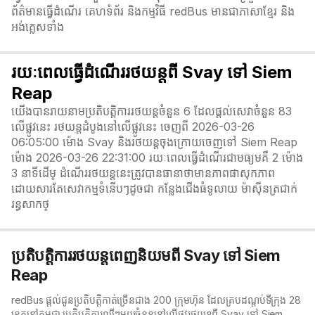
ព័ត៌មានធ្វើដំណើរ គេហទំព័រ និងកម្មវិធី redBus មានជាភាសាខ្មែរ និង
អង់គ្លេសទាំង
រយៈពេលធ្វើដំណើររថយន្តពី Svay ទៅ Siem
Reap
យើងបានរាយនាមប្រតិបត្តិការរថយន្តចំនួន 6 ដែលផ្តល់សេវាចំនួន 83
លើផ្លូវនេះ រថយន្តដំបូងនៅលើផ្លូវនេះ ចេញពី 2026-03-26
06:05:00 ម៉ោង Svay និងរថយន្តចុងក្រោយចេញទៅ Siem Reap
ម៉ោង 2026-03-26 22:31:00 រយៈពេលធ្វើដំណើរជាមធ្យមគឺ 2 ម៉ោង
3 នាទី​ដើម្ ដំណើររថយន្តនេះត្រូវបានធានាថាមានភាពផាសុកភាព
ដោយសារតែសេវាកម្មទំនើបៗដូចជា កន្លែងជើងធំទូលាយ ម៉ាស៊ីនត្រជាក់
រន្ធសាកថ្
ប្រតិបត្តិការរថយន្តពេញនិយមពី Svay ទៅ Siem
Reap
redBus ផ្តល់ជូនប្រតិបត្តិកាត់ច្រើនជាង 200 ក្រុមហ៊ុន ដែលគ្របដណ្តប់ទីក្រុង 28
ខេត្តនៅកម្ពុជា ប្រតិបត្តិការល្បីៗមួយចំនួននៅលើផ្លូវរថយន្តពី Svay ទៅ Siem