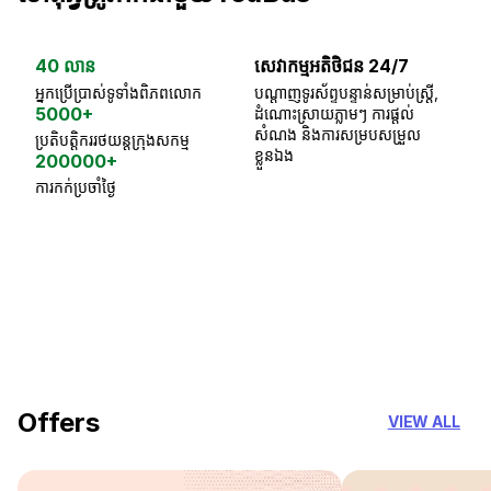
40 លាន
សេវាកម្មអតិថិជន 24/7
ធា
អ្នកប្រើប្រាស់ទូទាំងពិភពលោក
បណ្តាញទូរស័ព្ទបន្ទាន់សម្រាប់ស្ត្រី,
ស្
5000+
ដំណោះស្រាយភ្លាមៗ ការផ្តល់
ប្
សំណង និងការសម្របសម្រួល
ប្រតិបត្តិកររថយន្តក្រុងសកម្ម
ខ្លួនឯង
200000+
ការកក់ប្រចាំថ្ងៃ
18 Years of experience
you can trust
Offers
VIEW ALL