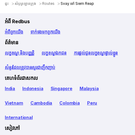
ផ្ទះ
សំបុត្រឡានក្រុង
Routes
Svay ទៅ Siem Reap
អំពី Redbus
អំពី​ពួក​យើង
ទាក់ទង​មក​ពួក​យើង
ព័ត៌មាន
លក្ខខណ្ឌ និងបញ្ញត្តិ
លក្ខខណ្ឌឯកជន
ការផ្តល់ជូនលក្ខខណ្ឌផ្ទាល់ខ្លួន
សំនួរដែលត្រូវបានសួរជាញឹកញាប់
គេហទំព័រជាសកល
India
Indonesia
Singapore
Malaysia
Vietnam
Cambodia
Colombia
Peru
International
សៀវភៅ