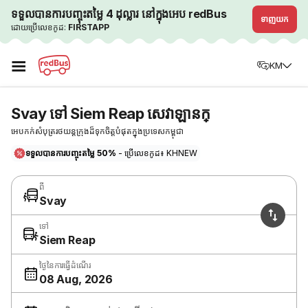
ទទួលបានការបញ្ចុះតម្លៃ 4 ដុល្លារ នៅក្នុងអេប redBus
ទាញយក
ដោយប្រើលេខកូដ:
FIRSTAPP
☰
KM
Svay ទៅ Siem Reap សេវាឡានក្
អេបកក់សំបុត្ររថយន្តក្រុងដ៏ទុកចិត្តបំផុតក្នុងប្រទេសកម្ពុជា
ទទួលបានការបញ្ចុះតម្លៃ 50%
- ប្រើលេខកូដ៖ KHNEW
ពី
Svay
ទៅ
Siem Reap
ថ្ងៃនៃការធ្វើដំណើរ
08 Aug, 2026