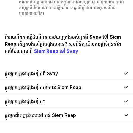
ចំណត់ថយន្ត គ្មានការចាំបាច់ក្នុងកាកាន់សំបុត្រឡើយ​ អ្នកអាចបង្ហាញ
សំបុត្រឌីជីថលដែលបានផ្ញើទៅលេខទូរស័ព្ទដែលបានចុះករណីជា
មួយអេបរេដបឹស
រីករាយនឹងការធ្វើដំណើរតាមរថយន្តក្រុងរបស់អ្នកពី
Svay ទៅ Siem
Reap
តើអ្នកចង់ទៅផ្លូវផ្សេងមែនទេ? សូមពិនិត្យមើលការផ្តល់ជូនទាំង
អស់ដែលមាន ពី
Siem Reap ទៅ Svay
ផ្លូវឡានក្រុងផ្សេងទៀតពី Svay
ផ្លូវឡានក្រុងផ្សេងទៀតទៅកាន់ Siem Reap
ផ្លូវឡានក្រុងផ្សេងទៀត។
ផ្លូវទូកដ៏ពេញនិយមទៅកាន់ Siem Reap