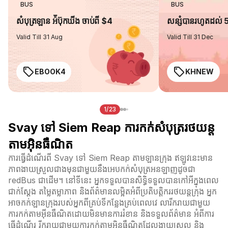
BUS
BUS
សំបុត្រឡាន អ៉ីប៊ុកឃីង ចាប់ពី $4
សន្សំបានរហូតដល់
Valid Till 31 Aug
Valid Till 31 Dec
EBOOK4
KHNEW
1/23
Svay ទៅ Siem Reap ការកក់សំបុត្ររថយន្ត
តាមអ៊ិនធឺណិត
ការធ្វើដំណើរពី Svay ទៅ Siem Reap តាមឡានក្រុង ឥឡូវនេះមាន
ភាពងាយស្រួលជាងមុនជាមួយនឹងអេបកក់សំបុត្រអនឡាញដូចជា
redBus ជាដើម។ នៅទីនេះ អ្នកទទួលបានសិទ្ធិទទួលបានកៅអីក្នុងពេល
ជាក់ស្តែង តម្លៃតម្លាភាព និងព័ត៌មានលម្អិតអំពីប្រតិបត្តិកររថយន្តក្រុង អ្នក
អាចកក់ឡានក្រុងរបស់អ្នកពីគ្រប់ទីកន្លែងគ្រប់ពេលវេ លារីករាយជាមួយ
ការកក់តាមអ៊ីនធឺណិតដោយមិនមានការរំខាន និងទទួលព័ត៌មាន អំពីការ
ធ្វើដំណើរ រីករាយជាមួយការកក់តាមអ៊ិនធឺណិតដែលងាយស្រួល និង