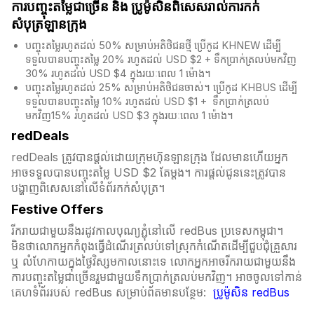
ការបញ្ចុះតម្លៃជាច្រើន និង​ ប្រូម៉ូសិនពិសេសរាល់ការកក់
សំបុត្រឡានក្រុង
បញ្ចុះតម្លៃរហូតដល់ 50% សម្រាប់អតិថិជនថ្មី ប្រើកូដ KHNEW ដើម្បី
ទទួលបានបញ្ចុះតម្លៃ 20% រហូតដល់ USD $2 + ទឹកប្រាក់ត្រលប់មកវិញ
30% រហូតដល់ USD $4 ក្នុងរយៈពេល 1 ម៉ោង។
បញ្ចុះតម្លៃរហូតដល់ 25% សម្រាប់អតិថិជនចាស់។ ប្រើកូដ KHBUS ដើម្បី
ទទួលបានបញ្ចុះតម្លៃ 10% រហូតដល់ USD $1 + ទឹកប្រាក់ត្រលប់
មកវិញ15% រហូតដល់ USD $3 ក្នុងរយៈពេល 1 ម៉ោង។
redDeals
redDeals ត្រូវបានផ្តល់ដោយក្រុមហ៊ុនឡានក្រុង ដែលមានហើយអ្នក
អាចទទួលបានបញ្ចុះតម្លៃ USD $2 តែម្ដង។ ការផ្តល់ជូននេះត្រូវបាន
បង្ហាញពិសេសនៅលើទំព័រកក់សំបុត្រ។​​
Festive Offers
រីករាយជាមួយនឹងរដូវកាលបុណ្យភ្ជុំ​នៅលើ redBus ប្រទេសកម្ពុជា។
មិនថាលោកអ្នកកំពុងធ្វើដំណើរត្រលប់ទៅស្រុកកំណើតដើម្បីជួបជុំគ្រួសារ
ឬ លំហែកាយក្នុងថ្ងៃវិស្សមកាលនោះទេ លោកអ្នកអាចរីករាយជាមួយនឹង
ការបញ្ចុះតម្លៃជាច្រើនរួមជាមួយទឹកប្រាក់ត្រលប់មកវិញ។ អាចចូលទៅកាន់
គេហទំព័ររបស់ redBus សម្រាប់ព័តមានបន្ថែម:
ប្រូម៉ូសិន redBus