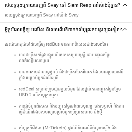
រថយន្តចុងក្រោយចេញពី Svay ទៅ Siem Reap នៅម៉ោងប៉ុន្មាន?
រថយន្តចុងក្រោយចេញពី Svay នៅម៉ោង Svay
អ្វីខ្លះដែលធ្វើឲ្យ រេដបឹស ពិសេសពីវេទិកាកក់សំបុត្ររថយន្តផ្សេងទៀត?
នេះជាហេតុផលដែលធ្វើឲ្យ redBus មានភាពពិសេសជាងអេបដទៃ៖
មានជម្រើសកន្លែងអង្គុយពិសេសសម្រាប់ស្ត្រី ដោយគ្មានកម្រៃ
លាក់លៀមណាមួយ
មានការតាមដានបន្តផ្ទាល់ និងជម្រើសចែករំលែក ដែលមានប្រយោជន៍
ខ្លាំងសម្រាប់អ្នកដំណើរស្រី
redDeal សម្រាប់ក្រុមហ៊ុនមួយចំនួន ដែលផ្តល់ការបញ្ចុះតម្លៃបន្ថែម
USD 2 លើសំបុត្រធម្មតា
ការផ្តល់ជូនពិសេស និងបញ្ចុះតម្លៃនៅពេលបុណ្យ ​ ចុងសប្ដាហ៏ និងការ
ធ្វើដំណើរដែលសមរម្យសម្រាប់អ្នកប្រើប្រាស់ចាស់ និងថ្មី
សំបុត្រឌីជីថល (M-Tickets) ផ្តល់ព័ត៌មានអំពីចំណុចឡើង និង