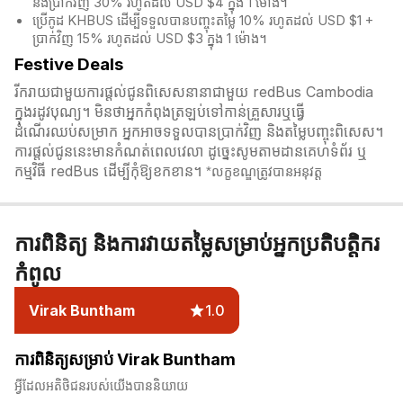
និងប្រាក់វិញ 30% រហូតដល់ USD $4 ក្នុង 1 ម៉ោង។
ប្រើកូដ KHBUS ដើម្បីទទួលបានបញ្ចុះតម្លៃ 10% រហូតដល់ USD $1 +
ប្រាក់វិញ 15% រហូតដល់ USD $3 ក្នុង 1 ម៉ោង។
Festive Deals
រីករាយជាមួយការផ្តល់ជូនពិសេសនានាជាមួយ redBus Cambodia
ក្នុងរដូវបុណ្យ។ មិនថាអ្នកកំពុងត្រឡប់ទៅកាន់គ្រួសារឬធ្វើ
ដំណើរឈប់សម្រាក អ្នកអាចទទួលបានប្រាក់វិញ និងតម្លៃបញ្ចុះពិសេស។
ការផ្តល់ជូននេះមានកំណត់ពេលវេលា ដូច្នេះសូមតាមដានគេហទំព័រ ឬ
កម្មវិធី redBus ដើម្បីកុំឱ្យខកខាន។
*លក្ខខណ្ឌត្រូវបានអនុវត្ត
ការពិនិត្យ និងការវាយតម្លៃសម្រាប់អ្នកប្រតិបត្តិករ
កំពូល
Virak Buntham
1.0
ការពិនិត្យសម្រាប់ Virak Buntham
អ្វីដែលអតិថិជនរបស់យើងបាននិយាយ