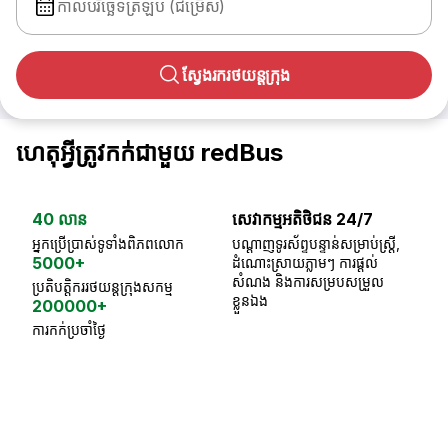
កាលបរិច្ឆេទត្រឡប់ (ជម្រើស)
ស្វែងរករថយន្តក្រុង
ហេតុអ្វីត្រូវកក់ជាមួយ redBus
40 លាន
សេវាកម្មអតិថិជន 24/7
ធា
អ្នកប្រើប្រាស់ទូទាំងពិភពលោក
បណ្តាញទូរស័ព្ទបន្ទាន់សម្រាប់ស្ត្រី,
ស្
5000+
ដំណោះស្រាយភ្លាមៗ ការផ្តល់
ប្
សំណង និងការសម្របសម្រួល
ប្រតិបត្តិកររថយន្តក្រុងសកម្ម
ខ្លួនឯង
200000+
ការកក់ប្រចាំថ្ងៃ
18 Years of experience