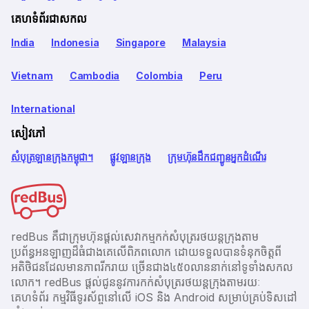
គេហទំព័រជាសកល
India
Indonesia
Singapore
Malaysia
Vietnam
Cambodia
Colombia
Peru
International
សៀវភៅ
សំបុត្រឡានក្រុងកម្ពុជា។
ផ្លូវឡានក្រុង
ក្រុមហ៊ុនដឹកជញ្ជូនអ្នកដំណើរ
redBus គឺជាក្រុមហ៊ុនផ្តល់សេវាកម្មកក់សំបុត្ររថយន្តក្រុងតាម
ប្រព័ន្ធអនឡាញដ៏ធំជាងគេលើពិភពលោក ដោយទទួលបានទំនុកចិត្តពី
អតិថិជនដែលមានភាពរីករាយ ច្រើនជាង​៤៥០លាននាក់នៅទូទាំងសកល
លោក។ redBus ផ្ដល់ជូននូវការកក់សំបុត្ររថយន្តក្រុងតាមរយៈ
គេហទំព័រ កម្មវិធីទូរស័ព្ចនៅលើ iOS និង Android សម្រាប់គ្រប់ទិសដៅ