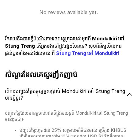
No reviews available yet.
រីករាយនឹងការធ្វើដំណើរតាមរថយន្តក្រុងរបស់អ្នកពី
Mondulkiri ទៅ
Stung Treng
តើអ្នកចង់ទៅផ្លូវផ្សេងមែនទេ? សូមពិនិត្យមើលការ
ផ្តល់ជូនទាំងអស់ដែលមាន ពី
Stung Treng ទៅ Mondulkiri
សំណួរដែលគេសួរញឹកញាប់
តើការបញ្ចុះតម្លៃបច្ចុប្បន្នសម្រាប់ Mondulkiri ទៅ Stung Treng
មានអ្វីខ្លះ?
បញ្ចុះតម្លៃដែលមានស្រាប់នៅលើផ្លូវរថយន្តពី Mondulkiri ទៅ Stung Treng
មានដូចជា៖
បញ្ចុះតម្លៃរហូតដល់ 25% សម្រាប់អតិថិជនចាស់ ប្រើកូដ KHBUS
ដើម្បីទទួលបានបញ្ចុះតម្លៃ 10% រហូតដល់ USD $1 និងទឹកប្រាក់