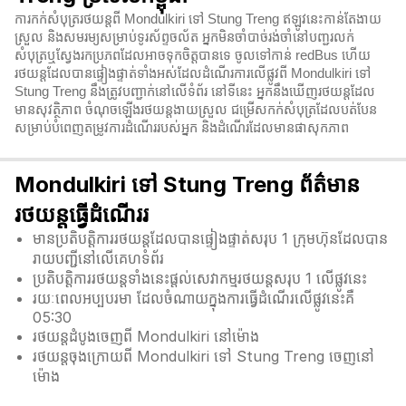
ការកក់សំបុត្ររថយន្តពី Mondulkiri ទៅ Stung Treng ឥឡូវនេះកាន់តែងាយ
ស្រួល និងសមរម្យសម្រាប់ទូរស័ព្ទចល័ត អ្នកមិនចាំបាច់រង់ចាំនៅបញ្ជរលក់
សំបុត្រឬស្វែងរកប្រភពដែលអាចទុកចិត្តបានទេ ចូលទៅកាន់ redBus ហើយ
រថយន្តដែលបានផ្ទៀងផ្ទាត់ទាំងអស់ដែលដំណើរការលើផ្លូវពី Mondulkiri ទៅ
Stung Treng នឹងត្រូវបញ្ជាក់នៅលើទំព័រ នៅទីនេះ អ្នកនឹងឃើញរថយន្តដែល
មានសុវត្ថិភាព ចំណុចឡើងរថយន្តងាយស្រួល ជម្រើសកក់សំបុត្រដែលបត់បែន
សម្រាប់បំពេញតម្រូវការដំណើររបស់អ្នក និងដំណើរដែលមានផាសុកភាព
Mondulkiri ទៅ Stung Treng ព័ត៌មាន
រថយន្តធ្វើដំណើររ
មានប្រតិបត្តិការរថយន្តដែលបានផ្ទៀងផ្ទាត់សរុប 1 ក្រុមហ៊ុនដែលបាន
រាយបញ្ជីនៅលើគេហទំព័រ
ប្រតិបត្តិការរថយន្តទាំងនេះផ្តល់សេវាកម្មរថយន្តសរុប 1 លើផ្លូវនេះ
រយៈពេលអប្បបរមា ដែលចំណាយក្នុងការធ្វើដំណើរលើផ្លូវនេះគឺ
05:30
រថយន្តដំបូងចេញពី Mondulkiri នៅម៉ោង
រថយន្តចុងក្រោយពី Mondulkiri ទៅ Stung Treng ចេញនៅ
ម៉ោង