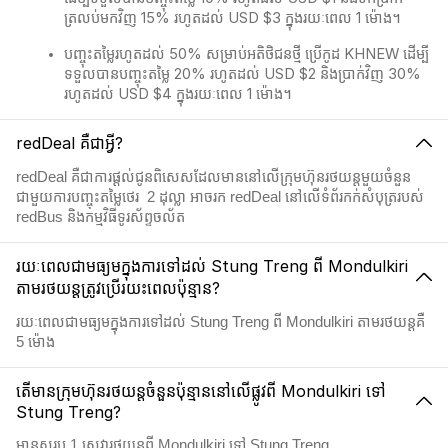
ត្រលប់មកវិញ 15% រហូតដល់ USD $3 ក្នុងរយៈពេល 1 ម៉ោង។
បញ្ចុះតម្លៃរហូតដល់ 50% សម្រាប់អតិថិជនថ្មី ប្រើកូដ KHNEW ដើម្បី
ទទួលបានបញ្ចុះតម្លៃ 20% រហូតដល់ USD $2 និងប្រាក់វិញ 30%
រហូតដល់ USD $4 ក្នុងរយៈពេល 1 ម៉ោង។
redDeal គឺជាអ្វី?
redDeal គឺជាការផ្តល់ជូនពិសេសដែលមាននៅលើក្រុមហ៊ុនរថយន្តមួយចំនួន
ជាមួយការបញ្ចុះតម្លៃថេរ 2​ ដុល្លា អាចរក redDeal នៅលើទំព័រកក់សំបុត្ររបស់
redBus និងកម្មវិធីទូរស័ព្ទចល័ត
រយៈពេលជាមធ្យមក្នុងការទៅដល់ Stung Treng ពី Mondulkiri
តាមរថយន្តត្រូវប្រើរយះពេលប៉ុន្មាន?
រយៈពេលជាមធ្យមក្នុងការទៅដល់ Stung Treng ពី Mondulkiri តាមរថយន្តគឺ
5 ម៉ោង
តើមានក្រុមហ៊ុនរថយន្តចំនួនប៉ុន្មាននៅលើផ្លូវពី Mondulkiri ទៅ
Stung Treng?
មានសរុប 1 សេវារថយន្តពី Mondulkiri ទៅ Stung Treng