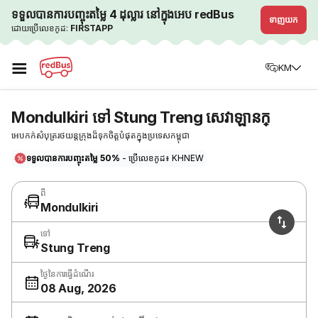
ទទួលបានការបញ្ចុះតម្លៃ 4 ដុល្លារ នៅក្នុងអេប redBus
ទាញយក
ដោយប្រើលេខកូដ:
FIRSTAPP
☰
KM
Mondulkiri ទៅ Stung Treng សេវាឡានក្
អេបកក់សំបុត្ររថយន្តក្រុងដ៏ទុកចិត្តបំផុតក្នុងប្រទេសកម្ពុជា
ទទួលបានការបញ្ចុះតម្លៃ 50%
- ប្រើលេខកូដ៖ KHNEW
ពី
Mondulkiri
ទៅ
Stung Treng
ថ្ងៃនៃការធ្វើដំណើរ
08 Aug, 2026