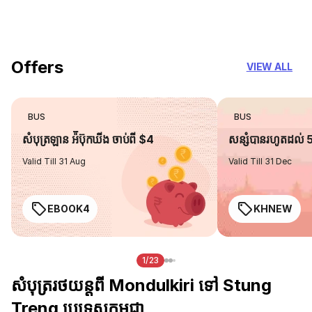
you can trust
Offers
VIEW ALL
BUS
BUS
សំបុត្រឡាន អ៉ីប៊ុកឃីង ចាប់ពី $4
សន្សំបានរហូតដល់
Valid Till 31 Aug
Valid Till 31 Dec
EBOOK4
KHNEW
1/23
សំបុត្ររថយន្តពី Mondulkiri ទៅ Stung
Treng ប្រទេសកម្ពុជា