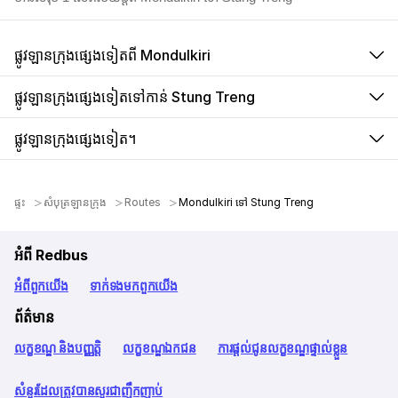
ផ្លូវឡានក្រុងផ្សេងទៀតពី Mondulkiri
ផ្លូវឡានក្រុងផ្សេងទៀតទៅកាន់ Stung Treng
ផ្លូវឡានក្រុងផ្សេងទៀត។
ផ្ទះ
សំបុត្រឡានក្រុង
Routes
Mondulkiri ទៅ Stung Treng
អំពី Redbus
អំពី​ពួក​យើង
ទាក់ទង​មក​ពួក​យើង
ព័ត៌មាន
លក្ខខណ្ឌ និងបញ្ញត្តិ
លក្ខខណ្ឌឯកជន
ការផ្តល់ជូនលក្ខខណ្ឌផ្ទាល់ខ្លួន
សំនួរដែលត្រូវបានសួរជាញឹកញាប់