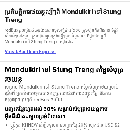
ប្រតិបត្តិការរថយន្តល្បីៗពី Mondulkiri ទៅ Stung
Treng
redBus ផ្តល់ជូនរថយន្តដែលបានចុះបញ្ចីជាង ២០០ ក្រុមហ៊ុនដំណើរការលើផ្លូវ
សំខាន់ៗនៅកម្ពុជា ក្រុមហ៊ុនឡានក្រុង​ល្បីៗមួយចំនួននៅលើផ្លូវរថយន្តពី
Mondulkiri ទៅ Stung Treng មានដូចជា៖
Vireak Buntham Express
Mondulkiri ទៅ Stung Treng តម្លៃសំបុត្រ
រថយន្ត
សម្រាប់ Mondulkiri ទៅ Stung Treng តម្លៃសំបុត្ររថយន្តចាប់
ផ្តើមពី អ្នកក៏អាចទទួលបានអត្ថប្រយោជន៍ពីការបញ្ចុះតម្លៃ និងការ
ផ្សព្វផ្សាយខ្លះៗពី redBus ផងដែរ
បញ្ចុះតម្លៃរហូតដល់ 50% សម្រាប់សំបុត្ររថយន្តតាម
អ៊ីនធឺណិតជាមួយប្រម៉ូពិសេស។
ប្រើកូដ KHNEW ដើម្បីទទួលបានបញ្ចុះតម្លៃ 20% រហូតដល់ USD $2