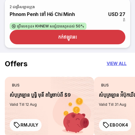
2
ជម្រើសឡានក្រុង
Phnom Penh ទៅ Hồ Chí Minh
USD 27
ពី
ប្រើលេខកូដ៖ KHNEW សន្សំបានរហូតដល់ 50%
កក់​ឥឡូវនេះ
Offers
VIEW ALL
BUS
BUS
សំបុត្រឡាន ប្ញទ្ធិ មុនី តម្លៃចាប់ពី $9
សំបុត្រឡាន អ៉ីប៊ុកឃ
Valid Till 12 Aug
Valid Till 31 Aug
RMJULY
EBOOK4