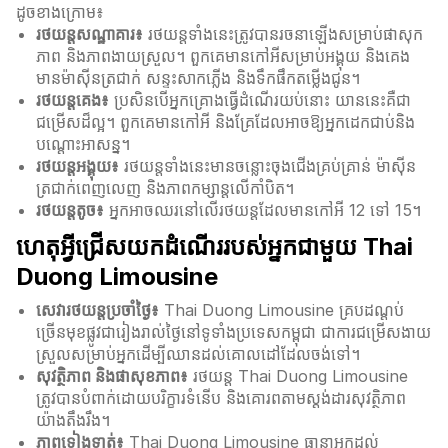
ដូចខាងក្រោម៖
រថយន្តសណ្ឋាគារ៖
រថយន្តទាំងនេះត្រូវបានរចនាឡើងសម្រាប់ផាសុក
ភាព និងភាពងាយស្រួល។ ពួកគេមានកៅអីសម្រាប់អង្គុយ និងគេង
មានម៉ាស៊ីនត្រជាក់ សន្ទះសាកភ្លើង និងទឹកផឹកតម្លើងជូន។
រថយន្តគេង៖
ប្រសិនបើអ្នកគ្រោងធ្វើដំណើរយប់នោះ យាននេះគឺជា
ជម្រើសដ៏ល្អ។ ពួកគេមានកៅអី និងគ្រែដែលអាចឱ្យអ្នកដេកជាប់និង
បណ្ដោះអាសន្ន។
រថយន្តអង្គុយ៖
រថយន្តទាំងនេះមានចន្លោះចុងជើងគ្រប់គ្រាន់ ម៉ាស៊ីន
ត្រជាក់ពេញលេញ និងភាពកម្សាន្តលើកាំបិត។
រថយន្តតូច៖
អ្នកអាចឈរនៅលើរថយន្តដែលមានកៅអី 12 ទៅ 15។
ហេតុអ្វីជ្រើសយកដំណើររបស់អ្នកជាមួយ Thai
Duong Limousine
សេវារថយន្តប្រចាំថ្ងៃ៖
Thai Duong Limousine គ្របដណ្តប់
ច្រើនមុខផ្លូវជារៀងរាល់ថ្ងៃនៅទូទាំងប្រទេសកម្ពុជា ជាការជម្រើសងាយ
ស្រួលសម្រាប់អ្នកដើម្បីឈានដល់គោលដៅដែលចង់ទៅ។
សុវត្ថិភាព និងផាសុខភាព៖
រថយន្ត Thai Duong Limousine
ត្រូវបានបំពាក់ដោយបរិក្ខារទំនើប និងគោរពតាមស្តង់ដារសុវត្ថិភាព
យ៉ាងតឹងរឹង។
ភាពទៀងទាត់៖
Thai Duong Limousine ធានាអ្នកដល់