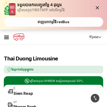
ទទួលបានការបញ្ចុះតម្លៃ 4 ដុល្លារ
ប្រើលេខកូដ FIRSTAPP នៅលើកម្មវិធី
ទាញយកកម្មវិធី redBus
☰
KM
Thai Duong Limousine
ដៃគូកក់សំបុត្រផ្លូវការ
ប្រើលេខកូដ៖ KHNEW សន្សំបានរហូតដល់ 50%
ពី
Siem Reap
ទៅ
Phnom Penh