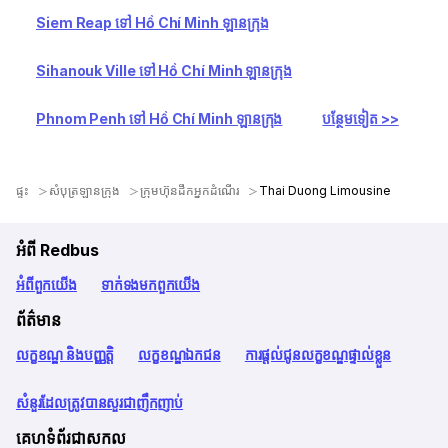
Siem Reap ទៅ Hồ Chí Minh ឡានក្រុង
Sihanouk Ville ទៅ Hồ Chí Minh ឡានក្រុង
Phnom Penh ទៅ Hồ Chí Minh ឡានក្រុង
បន្ថែមទៀត >>
ផ្ទះ
សំបុត្រឡានក្រុង
ក្រុមហ៊ុនដឹកអ្នកដំណើរ
Thai Duong Limousine
អំពី Redbus
អំពី​ពួក​យើង
ទាក់ទង​មក​ពួក​យើង
ព័ត៌មាន
លក្ខខណ្ឌ និងបញ្ញត្តិ
លក្ខខណ្ឌឯកជន
ការផ្តល់ជូនលក្ខខណ្ឌផ្ទាល់ខ្លួន
សំនួរដែលត្រូវបានសួរជាញឹកញាប់
គេហទំព័រជាសកល