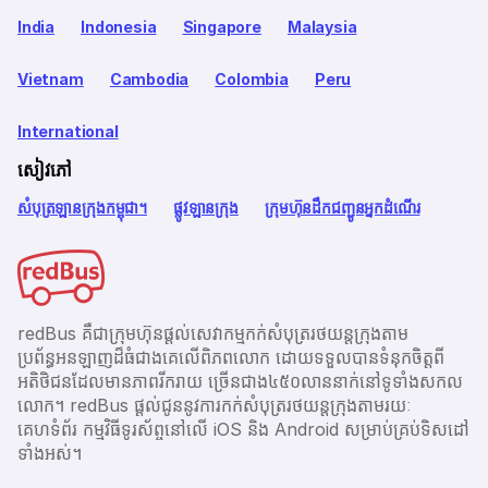
India
Indonesia
Singapore
Malaysia
Vietnam
Cambodia
Colombia
Peru
International
សៀវភៅ
សំបុត្រឡានក្រុងកម្ពុជា។
ផ្លូវឡានក្រុង
ក្រុមហ៊ុនដឹកជញ្ជូនអ្នកដំណើរ
redBus គឺជាក្រុមហ៊ុនផ្តល់សេវាកម្មកក់សំបុត្ររថយន្តក្រុងតាម
ប្រព័ន្ធអនឡាញដ៏ធំជាងគេលើពិភពលោក ដោយទទួលបានទំនុកចិត្តពី
អតិថិជនដែលមានភាពរីករាយ ច្រើនជាង​៤៥០លាននាក់នៅទូទាំងសកល
លោក។ redBus ផ្ដល់ជូននូវការកក់សំបុត្ររថយន្តក្រុងតាមរយៈ
គេហទំព័រ កម្មវិធីទូរស័ព្ចនៅលើ iOS និង Android សម្រាប់គ្រប់ទិសដៅ
ទាំងអស់។