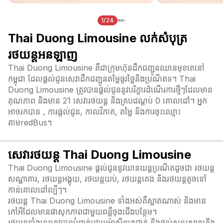
1/24
Thai Duong Limousine លក់សំបុត្រ
រថយន្តអនឡាញ
Thai Duong Limousine គឺជាក្រុមហ៊ុនដឹកជញ្ជូនឈានមុខគេនៅ
កម្ពុជា ដែលផ្តល់ជូនសេវាដឹកជញ្ជូនតម្លៃធូរថ្លៃនិងប្រណីតទ។ Thai
Duong Limousine ត្រូវបានផ្តល់ជូននូវបរិក្ខារដំណើរការថ្មីៗដែលមាន
គុណភាព និងមាន 21 សេវារថយន្ត និងគ្របដណ្តប់ 0 គោលដៅ។ អ្នក
អាចរកបាន , ការផ្តល់ជូន, កាលវិភាគ, តម្លៃ និងការចុះឈ្មោះ
តាមredBus។
សេវារថយន្ត Thai Duong Limousine
Thai Duong Limousine ផ្តល់ជូននូវយានយន្តប្រណីតដូចជា រថយន្ត
សណ្ឋាគារ, រថយន្តអង្គុយ, រថយន្តយប់, រថយន្តគេង និងរថយន្តតូចទៅ
កាន់គោលដៅល្បីៗ។
រថយន្ត Thai Duong Limousine ទាំងអស់គឺស្អាតណាស់ និងមាន
កៅអីដែលមានផាសុកភាពជាមួយពន្លឺចុងជើងបន្ថែម។
រថយន្តទាំងនេះត្រូវបានបំពាក់ដោយម៉ាស៊ីនត្រជាក់ និងផ្តល់សន្ទះសាកភ្លើង