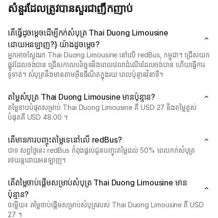
សំនួរដែលត្រូវបានសួរជាញឹកញាប់
តើធ្វើដូចម្តេចដើម្បីកក់សំបុត្រ Thai Duong Limousine
ដោយអនឡាញ?} យ៉ាងដូចម្តេច?
អ្នកអាចស្វែងរក Thai Duong Limousine នៅលើ redBus, កម្ពុជា។ ជ្រើសយក
ផ្លូវដែលចង់បាន ជ្រើសកាលបរិច្ឆេទនិងពេលវេលាដំណើរដែលចង់បាន ហើយធ្វើការ
ទូទាត់។ សំបុត្រនឹងមានតាមអ៊ីនធឺណិតក្នុងរយៈពេលប៉ុន្មានវិនាទី។
តម្លៃសំបុត្រ Thai Duong Limousine មានប៉ុន្មាន?
តម្លៃទាបបំផុតសម្រាប់ Thai Duong Limousine គឺ USD 27 និងតម្លៃខ្ពស់
បំផុតគឺ USD 48.00 ។
តើមានការបញ្ចុះតម្លៃទេនៅលើ redBus?
បាទ សព្វថ្ងៃនេះ redBus កំពុងផ្តល់ជូនបញ្ចុះតម្លៃដល់ 50% ពេលកក់សំបុត្រ
រថយន្តដោយអនឡាញ។
តើតម្លៃចាប់ផ្ដើមសម្រាប់សំបុត្រ Thai Duong Limousine មាន
ប៉ុន្មាន?
ចម្លើយ៖ តម្លៃចាប់ផ្ដើមសម្រាប់សំបុត្ររបស់ Thai Duong Limousine គឺ USD
27 ។