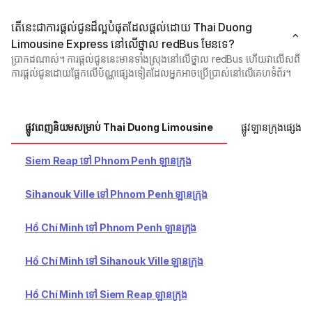
តើនេះជាការផ្តល់ជូនដ៏ល្អបំផុតដែលផ្តល់ដោយ Thai Duong
Limousine Express នៅលើថ្នាល redBus មែនទេ?
ប្រាកដណាស់។ ការផ្តល់ជូននេះមានទាំងស្រុងនៅលើថ្នាល redBus ហើយវាលើសពី
ការផ្តល់ជូនដោយផ្អែកលើប័ណ្ណផ្សេងទៀតដែលអ្នកអាចប្រើប្រាស់នៅលើគេហទំព័រ។
ផ្លូវពេញនិយមសម្រាប់ Thai Duong Limousine
ផ្លូវឡានក្រុងផ្សេងទ
Siem Reap ទៅ Phnom Penh ឡានក្រុង
Sihanouk Ville ទៅ Phnom Penh ឡានក្រុង
Hồ Chí Minh ទៅ Phnom Penh ឡានក្រុង
Hồ Chí Minh ទៅ Sihanouk Ville ឡានក្រុង
Hồ Chí Minh ទៅ Siem Reap ឡានក្រុង