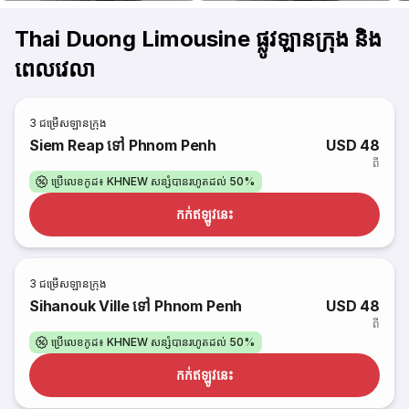
Thai Duong Limousine ផ្លូវឡានក្រុង និង
ពេលវេលា
3
ជម្រើសឡានក្រុង
Siem Reap ទៅ Phnom Penh
USD 48
ពី
ប្រើលេខកូដ៖ KHNEW សន្សំបានរហូតដល់ 50%
កក់​ឥឡូវនេះ
3
ជម្រើសឡានក្រុង
Sihanouk Ville ទៅ Phnom Penh
USD 48
ពី
ប្រើលេខកូដ៖ KHNEW សន្សំបានរហូតដល់ 50%
កក់​ឥឡូវនេះ