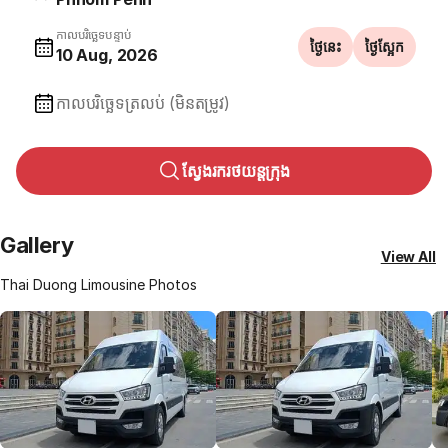
កាលបរិច្ឆេទបន្ទាប់
ថ្ងៃនេះ
ថ្ងៃស្អែក
10 Aug, 2026
កាលបរិច្ឆេទត្រលប់ (មិនតម្រូវ)
ស្វែងរករថយន្តក្រុង
Gallery
View All
Thai Duong Limousine Photos