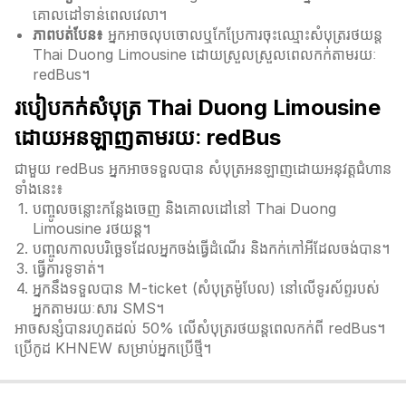
គោលដៅទាន់ពេលវេលា។
ភាពបត់បែន៖
អ្នកអាចលុបចោលឬកែប្រែការចុះឈ្មោះសំបុត្ររថយន្ត
Thai Duong Limousine ដោយស្រួលស្រួលពេលកក់តាមរយៈ
redBus។
របៀបកក់សំបុត្រ Thai Duong Limousine
ដោយអនឡាញតាមរយៈ redBus
ជាមួយ redBus អ្នកអាចទទួលបាន សំបុត្រអនឡាញដោយអនុវត្តជំហាន
ទាំងនេះ៖
បញ្ចូលចន្លោះកន្លែងចេញ និងគោលដៅនៅ Thai Duong
Limousine រថយន្ត។
បញ្ចូលកាលបរិច្ឆេទដែលអ្នកចង់ធ្វើដំណើរ និងកក់កៅអីដែលចង់បាន។
ធ្វើការទូទាត់។
អ្នកនឹងទទួលបាន M-ticket (សំបុត្រម៉ូបែល) នៅលើទូរស័ព្ទរបស់
អ្នកតាមរយៈសារ SMS។
អាចសន្សំបានរហូតដល់ 50% លើសំបុត្ររថយន្តពេលកក់ពី redBus។
ប្រើកូដ KHNEW សម្រាប់អ្នកប្រើថ្មី។