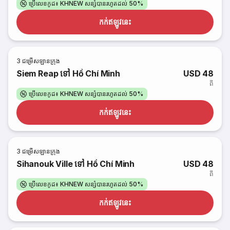
ប្រើលេខកូដ៖ KHNEW សន្សំបានរហូតដល់ 50%
កក់​ឥឡូវនេះ
3
ជម្រើសឡានក្រុង
Siem Reap ទៅ Hồ Chí Minh
USD 48
ពី
ប្រើលេខកូដ៖ KHNEW សន្សំបានរហូតដល់ 50%
កក់​ឥឡូវនេះ
3
ជម្រើសឡានក្រុង
Sihanouk Ville ទៅ Hồ Chí Minh
USD 48
ពី
ប្រើលេខកូដ៖ KHNEW សន្សំបានរហូតដល់ 50%
កក់​ឥឡូវនេះ