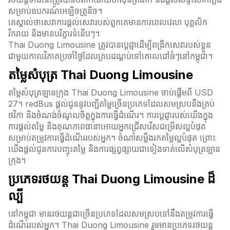
សម្រាប់ឧបករណ៍អេឡិចត្រូនិច។
គេស្គាល់ថាសេវាការផ្តល់សេវារបស់ពួកគេមានការពេលវេលា បុគ្គលិក
រីករាយ និងមានបរិក្ខារទំនើបៗ។
Thai Duong Limousine ត្រូវបានប្តេជ្ញាដើម្បីពង្រីកសេវារបស់ខ្លួន
ជាមួយកាលវិភាគប្រចាំថ្ងៃដែលគ្របដណ្តប់ទៅគោលដៅធំៗនៅកម្ពុជា។
តម្លៃសំបុត្រ Thai Duong Limousine
តម្លៃសំបុត្រឡានក្រុង Thai Duong Limousine ចាប់ផ្តើមពី USD
27។ redBus ផ្តល់ជូននូវបញ្ជីតម្លៃច្រើនប្រភេទដែលសមស្របនឹងគ្រប់
ថវិកា និងចំណង់ចំណូលចិត្តក្នុងការធ្វើដំណើរ។ ការប្តេជ្ញារបស់យើងក្នុង
ការផ្តល់តម្លៃ និងគុណភាពធានាអោយអ្នកជ្រើសរើសជម្រើសល្អបំផុត
សម្រាប់តម្រូវការធ្វើដំណើររបស់អ្នក។ ចំណាំសម្លឹងរកតម្លៃល្អបំផុត ព្រោះ
យើងផ្តល់ជូនការបញ្ចុះតម្លៃ និងការផ្សព្វផ្សាយជាទៀងទាត់លើសំបុត្រឡាន
ក្រុង។
ប្រភេទរថយន្ត Thai Duong Limousine ដ៏
ល្បី
នៅកម្ពុជា មានរថយន្តជាច្រើនប្រភេទដែលសមស្របទៅនឹងតម្រូវការធ្វើ
ដំណើររបស់អ្នក។ Thai Duong Limousine រួមមានប្រភេទរថយន្ត