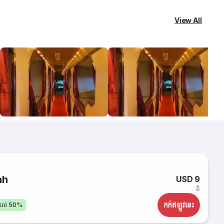
View All
nh
USD 9
ពី
កក់​ឥឡូវនេះ
តដល់ 50%