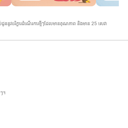
តល់ជូននូវបរិក្ខារដំណើរការថ្មីៗដែលមានគុណភាព និងមាន 25 សេវា
ីៗ។