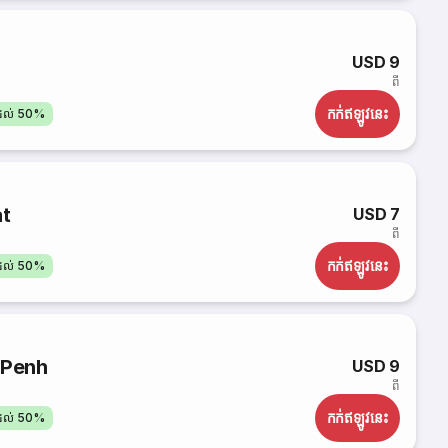
USD 9
ពី
កក់​ឥឡូវនេះ
តដល់ 50%
at
USD 7
ពី
កក់​ឥឡូវនេះ
តដល់ 50%
 Penh
USD 9
ពី
កក់​ឥឡូវនេះ
តដល់ 50%