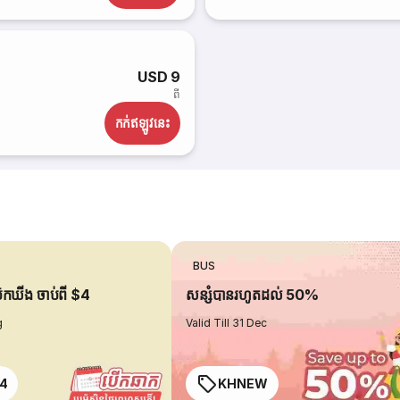
USD 9
ពី
កក់​ឥឡូវនេះ
BUS
ប៊ុកឃីង ចាប់ពី $4
សន្សំបានរហូតដល់ 50%
g
Valid Till 31 Dec
4
KHNEW