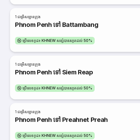
1
ជម្រើសឡានក្រុង
Phnom Penh ទៅ Battambang
ប្រើលេខកូដ៖ KHNEW សន្សំបានរហូតដល់ 50%
1
ជម្រើសឡានក្រុង
Phnom Penh ទៅ Siem Reap
ប្រើលេខកូដ៖ KHNEW សន្សំបានរហូតដល់ 50%
1
ជម្រើសឡានក្រុង
Phnom Penh ទៅ Preahnet Preah
ប្រើលេខកូដ៖ KHNEW សន្សំបានរហូតដល់ 50%