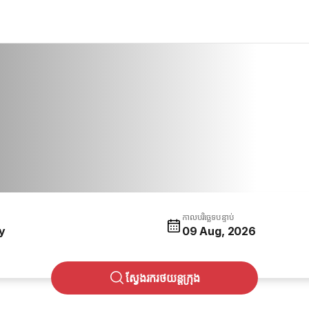
កាលបរិច្ឆេទបន្ទាប់
y
09 Aug, 2026
ស្វែងរករថយន្តក្រុង