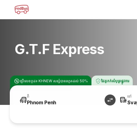
G.T.F Express
ប្រើលេខកូដ៖ KHNEW សន្សំបានរហូតដល់ 50%
ដៃគូកក់សំបុត្រផ្លូវការ
ពី
ទៅ
Phnom Penh
Sva