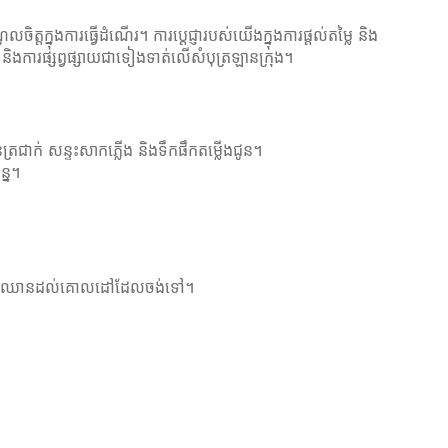
តក្នុងការធ្វើដំណើរ។ ការប្តេជ្ញារបស់យើងក្នុងការផ្តល់តម្លៃ និង
ៃ និងការផ្សព្វផ្សាយជាទៀងទាត់លើសំបុត្រឡានក្រុង។
រជាក់ សន្ទះសាកភ្លើង និងទឹកផឹកតម្លើងជូន។
្ន។
នកដើម្បីឈានដល់គោលដៅដែលចង់ទៅ។