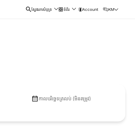
ស្វែងរកសំបុត្រ
ទំព័រ
Account
KM
កាលបរិច្ឆេទត្រលប់ (មិនតម្រូវ)