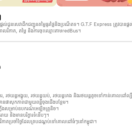
ញ
តល់ជូនសេវាដឹកជញ្ជូនតម្លៃធូរថ្លៃនិងប្រណីតទ។ G.T.F Express ត្រូវបានផ្
កាលវិភាគ, តម្លៃ និងការចុះឈ្មោះតាមredBus។
យ
រ, រថយន្តអង្គុយ, រថយន្តយប់, រថយន្តគេង និងរថយន្តតូចទៅកាន់គោលដៅល្ប
នផាសុកភាពជាមួយពន្លឺចុងជើងបន្ថែម។
ភ្លើងសម្រាប់ឧបករណ៍អេឡិចត្រូនិច។
រាយ និងមានបរិក្ខារទំនើបៗ។
កាលវិភាគប្រចាំថ្ងៃដែលគ្របដណ្តប់ទៅគោលដៅធំៗនៅកម្ពុជា។