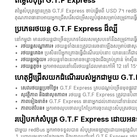
តម្លៃសំបុត្រ G.T.F Express
តម្លៃសំបុត្រឡានក្រុង G.T.F Express ចាប់ផ្តើមពី USD 7។ redBus ផ
គុណភាពធានាអោយអ្នកជ្រើសរើសជម្រើសល្អបំផុតសម្រាប់តម្រូវការធ្វើដំ
ប្រភេទរថយន្ត G.T.F Express ដ៏ល្បី
នៅកម្ពុជា មានរថយន្តជាច្រើនប្រភេទដែលសមស្របទៅនឹងតម្រូវការធ្
រថយន្តសណ្ឋាគារ៖
រថយន្តទាំងនេះត្រូវបានរចនាឡើងសម្រាប់ផាសុ
រថយន្តគេង៖
ប្រសិនបើអ្នកគ្រោងធ្វើដំណើរយប់នោះ យាននេះគឺជាជ
រថយន្តអង្គុយ៖
រថយន្តទាំងនេះមានចន្លោះចុងជើងគ្រប់គ្រាន់ ម៉ាស
រថយន្តតូច៖
អ្នកអាចឈរនៅលើរថយន្តដែលមានកៅអី 12 ទៅ 15
ហេតុអ្វីជ្រើសយកដំណើររបស់អ្នកជាមួយ G.
សេវារថយន្តប្រចាំថ្ងៃ៖
G.T.F Express គ្របដណ្តប់ច្រើនមុខផ្លូ
សុវត្ថិភាព និងផាសុខភាព៖
រថយន្ត G.T.F Express ត្រូវបានបំពាក
ភាពទៀងទាត់៖
G.T.F Express ធានាអ្នកដល់គោលដៅទាន់ពេ
ភាពបត់បែន៖
អ្នកអាចលុបចោលឬកែប្រែការចុះឈ្មោះសំបុត្ររ
របៀបកក់សំបុត្រ G.T.F Express ដោយ
ជាមួយ redBus អ្នកអាចទទួលបាន សំបុត្រអនឡាញដោយអនុវត្តជំហ
បញ្ចូលចន្លោះកន្លែងចេញ និងគោលដៅនៅ G.T.F Express រថយ