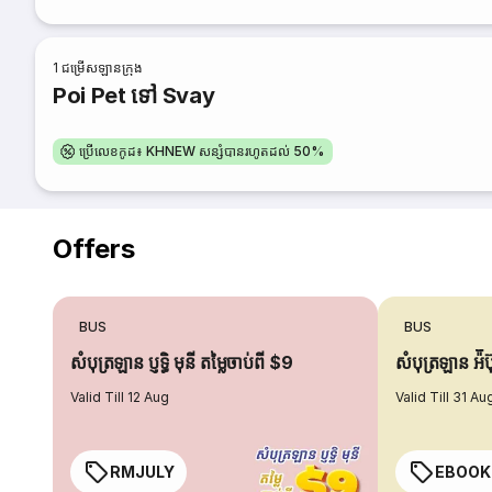
1
ជម្រើសឡានក្រុង
Poi Pet ទៅ Svay
ប្រើលេខកូដ៖ KHNEW សន្សំបានរហូតដល់ 50%
Offers
BUS
BUS
សំបុត្រឡាន ប្ញទ្ធិ មុនី តម្លៃចាប់ពី $9
សំបុត្រឡាន អ៉ី
Valid Till 12 Aug
Valid Till 31 Au
RMJULY
EBOOK