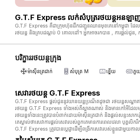
G.T.F Express លក់សំបុត្ររថយន្តអនឡា
G.T.F Express គឺជាក្រុមហ៊ុនដឹកជញ្ជូនឈានមុខគេនៅកម្ពុជា ដែលផ្
រថយន្ត និងគ្របដណ្តប់ 0 គោលដៅ។ អ្នកអាចរកបាន , ការផ្តល់ជូន, 
បរិក្ខាររថយន្តក្រុង
ម៉ាស៊ីនត្រជាក់
សំបុត្រ M
ខ្នើយ
ភួ
សេវារថយន្ត G.T.F Express
G.T.F Express ផ្តល់ជូននូវយានយន្តប្រណីតដូចជា រថយន្តសណ្ឋាគា
រថយន្ត G.T.F Express ទាំងអស់គឺស្អាតណាស់ និងមានកៅអីដែលមា
រថយន្តទាំងនេះត្រូវបានបំពាក់ដោយម៉ាស៊ីនត្រជាក់ និងផ្តល់សន្ទះសាក
គេស្គាល់ថាសេវាការផ្តល់សេវារបស់ពួកគេមានការពេលវេលា បុគ្គលិករីក
G.T.F Express ត្រូវបានប្តេជ្ញាដើម្បីពង្រីកសេវារបស់ខ្លួនជាមួយ