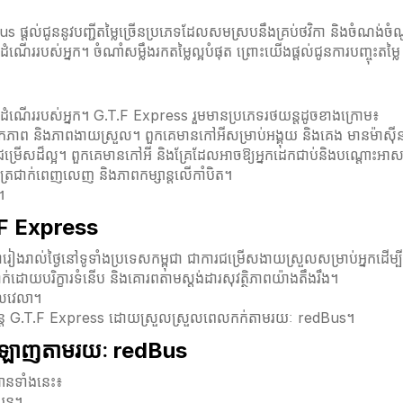
្តល់ជូននូវបញ្ជីតម្លៃច្រើនប្រភេទដែលសមស្របនឹងគ្រប់ថវិកា និងចំណង់ចំណូលចិត្
ណើររបស់អ្នក។ ចំណាំសម្លឹងរកតម្លៃល្អបំផុត ព្រោះយើងផ្តល់ជូនការបញ្ចុះតម្ល
វើដំណើររបស់អ្នក។ G.T.F Express រួមមានប្រភេទរថយន្តដូចខាងក្រោម៖
កភាព និងភាពងាយស្រួល។ ពួកគេមានកៅអីសម្រាប់អង្គុយ និងគេង មានម៉ាស៊ីនត្
ម្រើសដ៏ល្អ។ ពួកគេមានកៅអី និងគ្រែដែលអាចឱ្យអ្នកដេកជាប់និងបណ្ដោះអាសន
៊ីនត្រជាក់ពេញលេញ និងភាពកម្សាន្តលើកាំបិត។
។
T.F Express
វជារៀងរាល់ថ្ងៃនៅទូទាំងប្រទេសកម្ពុជា ជាការជម្រើសងាយស្រួលសម្រាប់អ្
់ដោយបរិក្ខារទំនើប និងគោរពតាមស្តង់ដារសុវត្ថិភាពយ៉ាងតឹងរឹង។
លវេលា។
ថយន្ត G.T.F Express ដោយស្រួលស្រួលពេលកក់តាមរយៈ redBus។
អនឡាញតាមរយៈ redBus
ានទាំងនេះ៖
ន្ត។