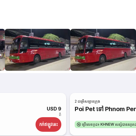
2
ជម្រើសឡានក្រុង
Poi Pet ទៅ Phnom Pe
USD 9
ពី
កក់​ឥឡូវនេះ
ប្រើលេខកូដ៖ KHNEW សន្សំបានរហូ