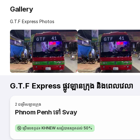
Gallery
G.T.F Express Photos
G.T.F Express ផ្លូវឡានក្រុង និងពេលវេលា
2
ជម្រើសឡានក្រុង
Phnom Penh ទៅ Svay
ប្រើលេខកូដ៖ KHNEW សន្សំបានរហូតដល់ 50%