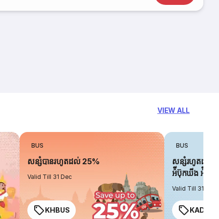
VIEW ALL
BUS
BUS
សន្សំបានរហូតដល់ 25%
សន្សំរហូតដល់ 
អ៉ីប៊ុកឃីង អ៉ិចប្
Valid Till 31 Dec
Valid Till 31 Dec
KHBUS
KADO2