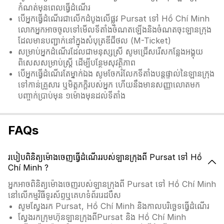
កំណត់មុនពេលធ្វើដំណើរ
បើអ្នកធ្វើដំណើរជាលើកដំបូងលើផ្លូវ Pursat ទៅ Hồ Chí Minh
លោកអ្នកអាចចូលទៅមើលទីតាំងចំណតឡើងនិងចំណតចុះឡានក្រុង
ដែលមានបញ្ជាក់នៅក្នុងសំបុត្រឌីជីថល (M-Ticket)
សម្រាប់អ្នកដំណើរដែលជាមនុស្សស្រី សូមជ្រើសរើសកន្លែងអង្គុយ
ពិសេសសម្រាប់ស្ត្រី ដើម្បីបន្ថែមសុវត្ថិភាព
បើអ្នកធ្វើដំណើរតែម្នាក់ឯង សូមចែករំលែកទីតាំងបន្តផ្ទាល់នៃឡានក្រុង
ទៅកាន់គ្រួសារ ឬមិត្តភក្តិរបស់អ្នក ហើយនឹងមានសញ្ញាលោតមក
បញ្ចាក់ប្រាប់មុន ១ម៉ោងមុនដល់ទីតាំង
FAQs
របៀបពិនិត្យម៉ោងចេញធ្វើដំណើររបស់ឡានក្រុងពី Pursat ទៅ Hồ
Chí Minh ?
អ្នកអាចពិនិត្យម៉ោងចេញរបស់ឡានក្រុងពី Pursat ទៅ Hồ Chí Minh
នៅលើកម្មវិធីទូរស័ព្ទឬគេហទំព័ររេដបឹស
សូមស្វែងរក Pursat, Hồ Chí Minh និងកាលបរិច្ឆេទធ្វើដំណើរ
ស្វែងរកក្រុមហ៊ុនឡានក្រុងពីPursat និង Hồ Chí Minh