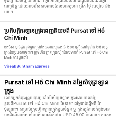
ចុងក្រោយចេញនៅម៉ោង ។ អ្នកអាចជ្រើសរើសម៉ោងធ្វើដំណើរដែលអ្នក
ពេញចិត្ត ដោយអាចរើសតាមពេលដែលមានដូចជា ព្រឹក ថ្ងៃ រសៀល និង
យប់។
ប្រតិបត្តិករឡានក្រុងពេញនិយមពី Pursat ទៅ Hồ
Chí Minh
រេដបឹស ផ្តល់ជូននូវឡានក្រុងដែលមានរហូតដល់ ២០០ គ្រឿងនៅទូទាំង ២៥ ខេត្ត
ក្រុងនៃប្រទេសកម្ពុជា។ ក្រុមហ៊ុនឡានក្រុងល្បីៗដែលមានពី Pursat ទៅ Hồ Chí
Minh មានដូចជា៖
Vireak Buntham Express
Pursat ទៅ Hồ Chí Minh តម្លៃសំបុត្រឡាន
ក្រុង
លោកអ្នកកំពុងព្រួយបារម្ភទៅលើសំបុត្រឡានក្រុងដែលមានតម្លៃ
ខ្ពស់ពីPursat ទៅ Hồ Chí Minh មែនទេ? តម្លៃចាប់ផ្តើមពី តែ
ប៉ុណ្ណោះ។ សម្រាប់ក្រុមហ៊ុនឡានក្រុងមួយចំនួន ឬ ក្នុងរដូវកាលកំពុងមាន
អ្នកដំណើរច្រើន តម្លៃអតិបរមាគឺត្រឹមតែ USD 45.00 ប៉ុណ្ណោះ។ ការកក់