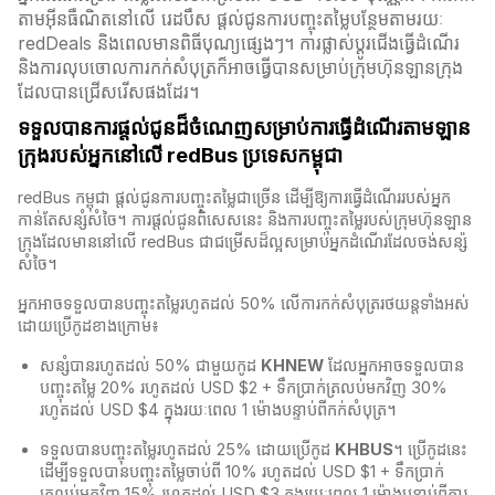
តាមអ៊ីនធឺណិតនៅលើ រេដបឹស ផ្តល់ជូនការបញ្ចុះតម្លៃបន្ថែមតាមរយៈ
redDeals និងពេលមានពិធីបុណ្យផ្សេងៗ។ ការផ្លាស់ប្ដូរជើងធ្វើដំណើរ
និងការលុបចោលការកក់សំបុត្រក៏អាចធ្វើបានសម្រាប់ក្រុមហ៊ុនឡានក្រុង
ដែលបានជ្រើសរើសផងដែរ។
ទទួលបានការផ្តល់ជូនដ៏ចំណេញសម្រាប់ការធ្វើដំណើរតាមឡាន
ក្រុងរបស់អ្នកនៅលើ redBus ប្រទេសកម្ពុជា
redBus កម្ពុជា​ ផ្តល់ជូនការបញ្ចុះតម្លៃជាច្រើន ដើម្បីឱ្យការធ្វើដំណើររបស់អ្នក
កាន់តែសន្សំសំចៃ។ ការផ្តល់ជូនពិសេសនេះ និងការបញ្ចុះតម្លៃរបស់ក្រុមហ៊ុនឡាន
ក្រុងដែលមាននៅលើ redBus​ ជាជម្រើសដ៏ល្អសម្រាប់អ្នកដំណើរដែលចង់សន្ស៉
សំចៃ។
អ្នកអាចទទួលបានបញ្ចុះតម្លៃរហូតដល់ 50% លើការកក់សំបុត្ររថយន្តទាំងអស់
ដោយប្រើកូដខាងក្រោម៖
សន្សំបានរហូតដល់ 50% ជាមួយកូដ
KHNEW
ដែលអ្នកអាចទទួលបាន
បញ្ចុះតម្លៃ 20% រហូតដល់ USD $2 + ទឹកប្រាក់ត្រលប់មកវិញ 30%
រហូតដល់ USD $4 ក្នុងរយៈពេល 1 ម៉ោងបន្ទាប់ពីកក់សំបុត្រ។
ទទួលបានបញ្ចុះតម្លៃរហូតដល់ 25% ដោយប្រើកូដ
KHBUS
។ ប្រើកូដនេះ
ដើម្បីទទួលបានបញ្ចុះតម្លៃចាប់ពី 10% រហូតដល់ USD $1 + ទឹកប្រាក់
ត្រលប់មកវិញ 15% រហូតដល់ USD $3 ក្នុងរយៈពេល 1 ម៉ោងបន្ទាប់ពីការ