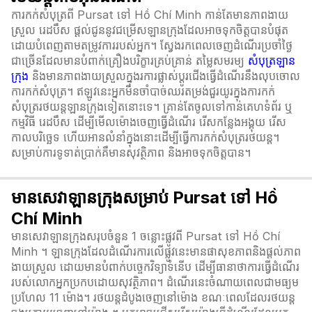
ការកក់សំបុត្រពី Pursat ទៅ Hồ Chí Minh កាន់តែមានភាពងាយ
ស្រួល រេដបឹស ផ្តល់ជូននូវជម្រើសឡានក្រុងដែលអាចទុកចិត្តបានបំផុត
ដោយបំពេញតាមតម្រូវការរបស់អ្នក។ ស្វែងរកពេលចេញដំណើរប្រចាំថ្ងៃ
ជាច្រើនដែលមានបំពាក់គ្រឿងបរិក្ខារគ្រប់គ្រាន់ តម្លៃសមរម្យ
សំបុត្រឡាន
ក្រុង
និងមានភាពងាយស្រួលក្នុងរការផ្លាស់ប្ដូរជើងធ្វើដំណើរនឹងលុបចោល
ការកក់សំបុត្រ។ ឥឡូវនេះអ្នកមិនចាំបាច់ឈរតម្រង់ជួរយូរក្នុងការកក់
សំបុត្ររថយន្តឡានក្រុងទៀតនោះទេ។ គ្រាន់តែចូលទៅកាន់គេហទំព័រ ឬ
កម្មវិធី រេដបឹស ដើម្បីមើលម៉ោងចេញធ្វើដំណើរ រើសកន្លែងអង្គុយ រើស
កាលបរិច្ឆេទ ហើយអានលំនាំក្នុងនោះដើម្បីធ្វើការកក់សំបុត្ររថយន្ត។
សម្រាប់ការទូទាត់ប្រាក់គឺមានសុវត្ថិភាព និងអាចទុកចិត្តបាន។
មានសេវាឡានក្រុងសម្រាប់ Pursat ទៅ Hồ
Chí Minh
មានសេវាឡានក្រុងសរុបចំនួន 1 ចន្លោះផ្លូវពី Pursat ទៅ Hồ Chí
Minh ។ ឡានក្រុងដែលដំណើរការលើផ្លូវនេះមានផាសុខភាពនិងផ្តល់ភាព
ងាយស្រួល ដោយមានបំពាក់បច្ចេកវិទ្យាទំនើប ដើម្បីធានាថាការធ្វើដំណើរ
របស់លោកអ្នកប្រកបដោយសុវត្ថិភាព។ ដំណើរនេះចំណាយពេលជាមធ្យម
ប្រហែល 11 ម៉ោង។ រថយន្តដំបូងចេញនៅម៉ោង ខណៈពេលដែលរថយន្ត