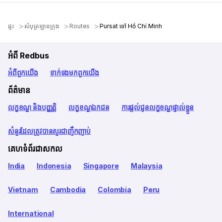
ផ្ទះ
សំបុត្រឡានក្រុង
Routes
Pursat ទៅ Hồ Chí Minh
អំពី Redbus
អំពី​ពួក​យើង
ទាក់ទង​មក​ពួក​យើង
ព័ត៌មាន
លក្ខខណ្ឌ និងបញ្ញត្តិ
លក្ខខណ្ឌឯកជន
ការផ្តល់ជូនលក្ខខណ្ឌផ្ទាល់ខ្លួន
សំនួរដែលត្រូវបានសួរជាញឹកញាប់
គេហទំព័រជាសកល
India
Indonesia
Singapore
Malaysia
Vietnam
Cambodia
Colombia
Peru
International