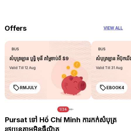
you can trust
Offers
VIEW ALL
BUS
BUS
សំបុត្រឡាន ប្ញទ្ធិ មុនី តម្លៃចាប់ពី $9
សំបុត្រឡាន អ៉ីប៊ុកឃ
Valid Till 12 Aug
Valid Till 31 Aug
RMJULY
EBOOK4
1/24
Pursat ទៅ Hồ Chí Minh ការកក់សំបុត្រ
រថយន្តតាមអ៊ិនធឺណិត