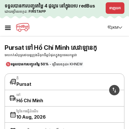
ទទួលបានការបញ្ចុះតម្លៃ 4 ដុល្លារ នៅក្នុងអេប redBus
ទាញយក
ដោយប្រើលេខកូដ:
FIRSTAPP
☰
KM
Pursat ទៅ Hồ Chí Minh សេវាឡានក្
អេបកក់សំបុត្ររថយន្តក្រុងដ៏ទុកចិត្តបំផុតក្នុងប្រទេសកម្ពុជា
ទទួលបានការបញ្ចុះតម្លៃ 50%
- ប្រើលេខកូដ៖ KHNEW
ពី
Pursat
ទៅ
Hồ Chí Minh
ថ្ងៃនៃការធ្វើដំណើរ
10 Aug, 2026