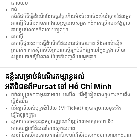
ពេលយប់
កង់
កង់គឺជាវិធីធ្វើដំណើរដែលធូរថ្លៃហើយមិនប៉ះពាល់ដល់បរិស្ថានដែលអ្នក
អាចធ្វើដំណើរតាមភាពងាយស្រួលរបស់អ្នក កង់ភាគច្រើនមានឱ្យជួល
តាមផ្ទះសំណាក់និងហាងផ្សេងៗ។
តាក់ស៊ី
តាក់ស៊ីផ្តល់នូវការធ្វើដំណើរដែលមានផាសុខភាព និងមានម៉ាស៊ីន
ត្រជាក់។ តាកសុីវាស់ម៉ែត្រមានស្ទើរគ្រប់ទីកន្លែងនៅក្នុងក្រុង ហើយ
សម្រាប់តាក់សុីមិនវាស់ម៉ែត្រក៏ពេញនិយមដូចគ្នា។
គន្លឹះសម្រាប់ដំណើរកម្សាន្តដល់
អតិថិជនពីPursat ទៅ Hồ Chí Minh
កក់សំបុត្រទុកជាមុនតាមរយៈ រេដបឹស ដើម្បីជៀសវាងក្នុងការខកជើង
ធ្វើដំណើរ
ពិនិត្យមើលសំបុត្រឌីជីថល (M-Ticket) ឲ្យបានរួចរាល់មុននឹង
ឡើងឡានក្រុង
សូមយកតាមខ្លួននូវអត្តសញ្ញាណប័ណ្ណដែលមានរូបភាព និង
អាសយដ្ឋានដែលនៅមានសុពលភាព
សូមពិនិត្យមើលគោលការណ៍នៃទម្ងន់វ៉ាលីដែលក្រុមហ៊ុនឡានក្រុងបាន