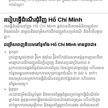
កក់សំបុត្រ។
របៀបធ្វើដំណើរជុំវិញ Hồ Chí Minh
ការធ្វើដំណើរនៅក្នុង Hồ Chí Minh ផ្តល់បទពិសោធន៍ដ៏សម្បូរបែប
និងរស់រវើក ជាមួយនឹងជម្រើសការដឹកជញ្ជូនបែបប្រពៃណី និងទំនើបចូល
គ្នា។
ជម្រើសពេញនិយមនៅទូទាំង Hồ Chí Minh មានដូចជា៖
តុកតុក
គ្រប់គ្នាស្គាល់ថាជា រ៉ុឺម៉ក ផងដែរ រ៉ុឺម៉កបីកង់ដែលមានម៉ូតូទាញនេះគឺជា
មធ្យោបាយដឹកជញ្ជូនដ៏ល្បីល្បាញ និងមានប្រជាប្រិយភាព វា
ប្រកបដោយរង្វង់គំនូរដែលមានដំបូល ដែលភ្ជាប់ជាមួយម៉ូតូ ហើយមាន
កន្លែងអង្គុយមានផាសុកភាពសម្រាប់អ្នកដំណើរ ២ ដល់ ៤ នាក់។
វាសមស្របសម្រាប់ការធ្វើដំណើរទស្សនាកន្លែងនានា ហើយមាន
តម្លៃសមរម្យ។
ម៉ូតូឌុប
នេះជាជម្រើសដ៏ល្អបំផុត និងមានតម្លៃធូរថ្លៃសម្រាប់អ្នកធ្វើដំណើរតែ
ម្នាក់ឯង ម៉ូតូឌុបអាចធ្វើចរាចរណ៍បានយ៉ាងងាយស្រួល ហើយកុំភ្លេច
ពាក់មួកការពារសុវត្ថិភាព និងសួរតម្លៃអ្នកបើកបរផង ជាពិសេសនៅ