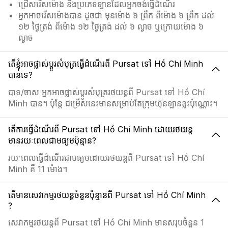
ជ្រើសរើសម៉ោង និងប្រភេទឡានដែលអ្នកចង់ធ្វើដំណើរ
អ្នកអាចរើសម៉ោងបាន ដូចជា មុនម៉ោង ៦ ព្រឹក ពីម៉ោង ៦ ព្រឹក ដល់
១២ ថ្ងៃត្រង់ ពីម៉ោង ១២ ថ្ងៃត្រង់ ដល់ ៦ ល្ងាច ឬក្រោយម៉ោង ៦
ល្ងាច
តើខ្ញុំអាចផ្លាស់ប្ដូរសំបុត្រធ្វើដំណើរពី Pursat ទៅ Hồ Chí Minh
បានទេ?
បាទ/ចាស អ្នកអាចផ្លាស់ប្ដូរសំបុត្ររថយន្តពី Pursat ទៅ Hồ Chí
Minh បាន។ ប៉ុន្តែ ជម្រើសនេះមានសម្រាប់តែក្រុមហ៊ុនឡានខ្លះប៉ុណ្ណោះ។
តើការធ្វើដំណើរពី Pursat ទៅ Hồ Chí Minh ដោយរថយន្ត
មានរយៈពេលជាមធ្យមប៉ុន្មាន?
រយៈពេលធ្វើដំណើរជាមធ្យមដោយរថយន្តពី Pursat ទៅ Hồ Chí
Minh គឺ 11 ម៉ោង។
តើមានសេវាកម្មរថយន្តចំនួនប៉ុន្មានពី Pursat ទៅ Hồ Chí Minh
?
សេវាកម្មរថយន្តពី Pursat ទៅ Hồ Chí Minh មានសរុបចំនួន 1