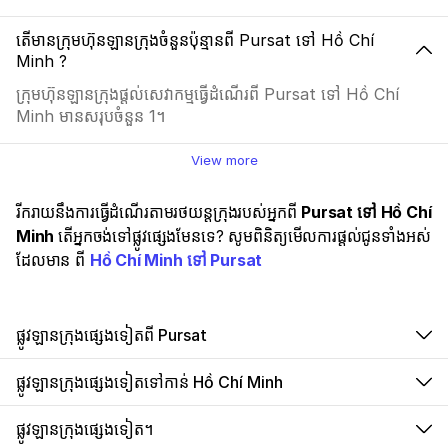
តើមានក្រុមហ៊ុនឡានក្រុងចំនួនប៉ុន្មានពី Pursat ទៅ Hồ Chí
Minh ?
ក្រុមហ៊ុនឡានក្រុងផ្ដល់សេវាកម្មធ្វើដំណើរពី Pursat ទៅ Hồ Chí
Minh មានសរុបចំនួន 1។
View more
រីករាយនឹងការធ្វើដំណើរតាមរថយន្តក្រុងរបស់អ្នកពី
Pursat ទៅ Hồ Chí
Minh
តើអ្នកចង់ទៅផ្លូវផ្សេងមែនទេ? សូមពិនិត្យមើលការផ្តល់ជូនទាំងអស់
ដែលមាន ពី
Hồ Chí Minh ទៅ Pursat
ផ្លូវឡានក្រុងផ្សេងទៀតពី Pursat
ផ្លូវឡានក្រុងផ្សេងទៀតទៅកាន់ Hồ Chí Minh
ផ្លូវឡានក្រុងផ្សេងទៀត។