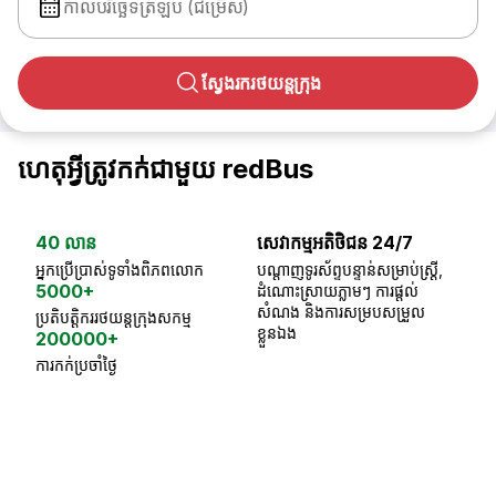
កាលបរិច្ឆេទត្រឡប់ (ជម្រើស)
ស្វែងរករថយន្តក្រុង
ហេតុអ្វីត្រូវកក់ជាមួយ redBus
40 លាន
សេវាកម្មអតិថិជន 24/7
ធា
អ្នកប្រើប្រាស់ទូទាំងពិភពលោក
បណ្តាញទូរស័ព្ទបន្ទាន់សម្រាប់ស្ត្រី,
ស្
5000+
ដំណោះស្រាយភ្លាមៗ ការផ្តល់
ប្
សំណង និងការសម្របសម្រួល
ប្រតិបត្តិកររថយន្តក្រុងសកម្ម
ខ្លួនឯង
200000+
ការកក់ប្រចាំថ្ងៃ
18 Years of experience