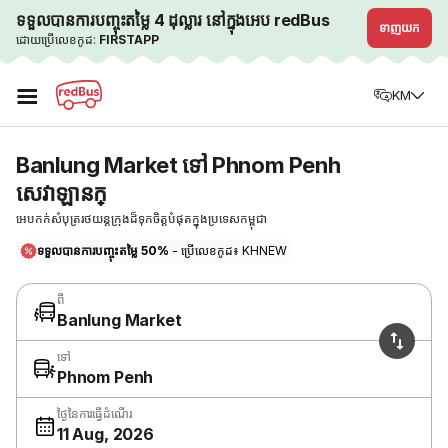
ទទួលបានការបញ្ចុះតម្លៃ 4 ដុល្លារ នៅក្នុងអេប redBus
ទាញយក
ដោយប្រើលេខកូដ:
FIRSTAPP
☰
KM
Banlung Market ទៅ Phnom Penh
សេវាឡានក្
អេបកក់សំបុត្ររថយន្តក្រុងដ៏ទុកចិត្តបំផុតក្នុងប្រទេសកម្ពុជា
ទទួលបានការបញ្ចុះតម្លៃ 50%
- ប្រើលេខកូដ៖ KHNEW
ពី
Banlung Market
ទៅ
Phnom Penh
ថ្ងៃនៃការធ្វើដំណើរ
11 Aug, 2026