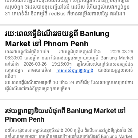
មើលចំណតឡើងនិងចុះរបស់រថយន្ត។ សម្រាប់ផ្លូវនេះមានក្រុមហ៊ុនឡាន
សរុបចំនួន 3ដែលបានចុះបញ្ជីនៅលើ រេដបឹស ហើយផ្តល់សេវាកម្មចំនួន
3។ គេហទំព័រ និងកម្មវិធី redBus ក៏មានជម្រើសភាសាខ្មែរ ផងដែរ។
រយៈពេលធ្វើដំណើររថយន្តពី Banlung
Market ទៅ Phnom Penh
មានរថយន្តទាំងថ្ងៃនិងយប់។ រថយន្តដំបូងចេញនៅម៉ោង 2026-03-26
06:30:00 ពេលព្រឹក ខណៈដែលរថយន្តចុងក្រោយចេញពី Banlung Market
នៅម៉ោង 2026-03-26 19:15:00។ ជ្រើសរើសរថយន្តដែលសមរម្យបំផុត
សម្រាប់អ្នក តាមរយៈវេទិកា
ការកក់សំបុត្រឡានក្រុង
យ៉ាងងាយស្រួលរបស់
យើង។
រយៈពេលធ្វើដំណើរជាមធ្យមគឺ 10 ម៉ោង 24 នាទី​ដើម្ ដែលសមស្របសម្រាប់ការ
ធ្វើដំណើរទៅកាន់ទីក្រុងផ្សេងៗភាគច្រើន។
រថយន្តពេញនិយមបំផុតពី Banlung Market ទៅ
Phnom Penh
រេដបឹស ផ្តល់សេវាកម្មរថយន្តច្រើនជាង 200 គ្រឿង ដំណើរការនៅក្នុងទីក្រុងទាំង 28
ទូទាំងប្រទេសកម្ពុជា។ ក្រុមហ៊ុនឡានល្បីៗមួយចំនួននៅលើផ្លូវពី Banlung Market