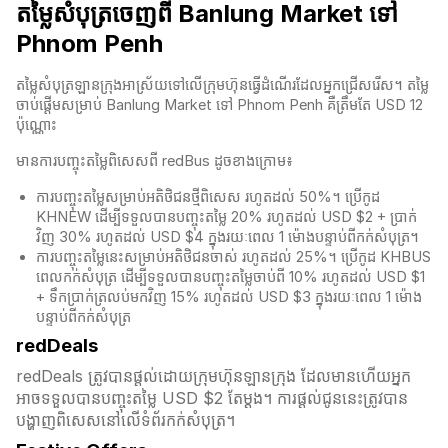
តម្លៃសំបុត្រចេញពី Banlung Market ទៅ
Phnom Penh
តម្លៃសំបុត្រឡានក្រុងអាស្រ័យទៅលើក្រុមហ៊ុនធ្វើដំណើរដែលអ្នកជ្រើសរើស។ តម្លៃ
ចាប់ផ្តើមសម្រាប់ Banlung Market ទៅ Phnom Penh គឺត្រឹមតែ USD 12
ប៉ុណ្ណោះ
មានការបញ្ចុះតម្លៃពិសេសពី redBus ដូចខាងក្រោម៖
ការបញ្ចុះតម្លៃសម្រាប់អតិថិជនថ្មីពិសេស រហូតដល់ 50%។ ប្រើកូដ
KHNEW ដើម្បីទទួលបានបញ្ចុះតម្លៃ 20% រហូតដល់ USD $2 + ប្រាក់
វិញ 30% រហូតដល់ USD $4 ក្នុងរយៈពេល 1 ម៉ោងបន្ទាប់ពីកក់សំបុត្រ។
ការបញ្ចុះតម្លៃនេះសម្រាប់អតិថិជនចាស់ រហូតដល់ 25%។ ប្រើកូដ KHBUS
ពេលកក់សំបុត្
រ ដើម្បីទទួលបានបញ្ចុះតម្លៃចាប់ពី 10% រហូតដល់ USD $1
+ ទឹកប្រាក់ត្រលប់មកវិញ 15% រហូតដល់ USD $3 ក្នុងរយៈពេល 1 ម៉ោង
បន្ទាប់ពីកក់សំបុត្
redDeals
redDeals ត្រូវបានផ្តល់ដោយក្រុមហ៊ុនឡានក្រុង ដែលមានហើយអ្នក
អាចទទួលបានបញ្ចុះតម្លៃ USD $2 តែម្ដង។ ការផ្តល់ជូននេះត្រូវបាន
បង្ហាញពិសេសនៅលើទំព័រកក់សំបុត្រ។​​