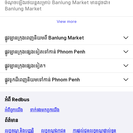
ចំណុចឡើងរថយន្តសម្រាប់ Banlung Market មានដូចជា៖
Banlung Market
View more
ផ្លូវឡានក្រុងពេញនិយមពី Banlung Market
ផ្លូវឡានក្រុងផ្សេងទៀតទៅកាន់ Phnom Penh
ផ្លូវឡានក្រុងផ្សេងទៀត។
ផ្លូវទូកដ៏ពេញនិយមទៅកាន់ Phnom Penh
អំពី Redbus
អំពី​ពួក​យើង
ទាក់ទង​មក​ពួក​យើង
ព័ត៌មាន
លក្ខខណ្ឌ និងបញ្ញត្តិ
លក្ខខណ្ឌឯកជន
ការផ្តល់ជូនលក្ខខណ្ឌផ្ទាល់ខ្លួន