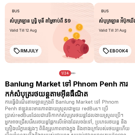
BUS
BUS
សំបុត្រឡាន ប្ញទ្ធិ មុនី តម្លៃចាប់ពី $9
សំបុត្រឡាន អ៉ីប៊ុកឃ
Valid Till 12 Aug
Valid Till 31 Aug
RMJULY
EBOOK4
1/24
Banlung Market ទៅ Phnom Penh ការ
កក់សំបុត្ររថយន្តតាមអ៊ីនធឺណិត
ការធ្វើដំណើរតាមឡានក្រុងពី Banlung Market ទៅ Phnom
Penh ឥឡូវនេះមានភាពងាយស្រួលជាមួយ redBus។ ប្រើ
ប្រាស់redBusដែលជាវេទិកាកក់សំបុត្ររថយន្តដែលងាយស្រួលប្រើ។
អ្នកអាចជ្រើសរើសរថយន្តផ្អែកលើម៉ោងដែលចង់ទៅ, ប្រភេទរថយន្ត និង
គ្រឿងបរិក្ខារផ្សេងៗ ពិនិត្យរូបភាពខាងក្នុង និងខាងក្រៅរបស់រថយន្តហើយ