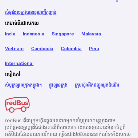
សំនួរដែលត្រូវបានសួរជាញឹកញាប់
គេហទំព័រជាសកល
India
Indonesia
Singapore
Malaysia
Vietnam
Cambodia
Colombia
Peru
International
សៀវភៅ
សំបុត្រឡានក្រុងកម្ពុជា។
ផ្លូវឡានក្រុង
ក្រុមហ៊ុនដឹកជញ្ជូនអ្នកដំណើរ
redBus គឺជាក្រុមហ៊ុនផ្តល់សេវាកម្មកក់សំបុត្ររថយន្តក្រុងតាម
ប្រព័ន្ធអនឡាញដ៏ធំជាងគេលើពិភពលោក ដោយទទួលបានទំនុកចិត្តពី
អតិថិជនដែលមានភាពរីករាយ ច្រើនជាង​៤៥០លាននាក់នៅទូទាំងសកល