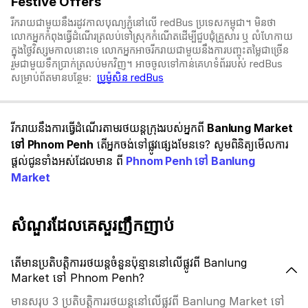
Festive Offers
រីករាយជាមួយនឹងរដូវកាលបុណ្យភ្ជុំ​នៅលើ redBus ប្រទេសកម្ពុជា។ មិនថា
លោកអ្នកកំពុងធ្វើដំណើរត្រលប់ទៅស្រុកកំណើតដើម្បីជួបជុំគ្រួសារ ឬ លំហែកាយ
ក្នុងថ្ងៃវិស្សមកាលនោះទេ លោកអ្នកអាចរីករាយជាមួយនឹងការបញ្ចុះតម្លៃជាច្រើន
រួមជាមួយទឹកប្រាក់ត្រលប់មកវិញ។ អាចចូលទៅកាន់គេហទំព័ររបស់ redBus
សម្រាប់ព័តមានបន្ថែម:
ប្រូម៉ូសិន redBus
រីករាយនឹងការធ្វើដំណើរតាមរថយន្តក្រុងរបស់អ្នកពី
Banlung Market
ទៅ Phnom Penh
តើអ្នកចង់ទៅផ្លូវផ្សេងមែនទេ? សូមពិនិត្យមើលការ
ផ្តល់ជូនទាំងអស់ដែលមាន ពី
Phnom Penh ទៅ Banlung
Market
សំណួរដែលគេសួរញឹកញាប់
តើមានប្រតិបត្តិការរថយន្តចំនួនប៉ុន្មាននៅលើផ្លូវពី Banlung
Market ទៅ Phnom Penh?
មានសរុប 3 ប្រតិបត្តិការរថយន្តនៅលើផ្លូវពី Banlung Market ទៅ