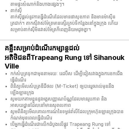
តាមផ្ទះសំណាក់និងហាងផ្សេងៗ។
តាក់ស៊ី
តាក់ស៊ីផ្តល់នូវការធ្វើដំណើរដែលមានផាសុខភាព និងមានម៉ាស៊ីន
ត្រជាក់។ តាកសុីវាស់ម៉ែត្រមានស្ទើរគ្រប់ទីកន្លែងនៅក្នុងក្រុង ហើយ
សម្រាប់តាក់សុីមិនវាស់ម៉ែត្រក៏ពេញនិយមដូចគ្នា។
គន្លឹះសម្រាប់ដំណើរកម្សាន្តដល់
អតិថិជនពីTrapeang Rung ទៅ Sihanouk
Ville
កក់សំបុត្រទុកជាមុនតាមរយៈ រេដបឹស ដើម្បីជៀសវាងក្នុងការខកជើង
ធ្វើដំណើរ
ពិនិត្យមើលសំបុត្រឌីជីថល (M-Ticket) ឲ្យបានរួចរាល់មុននឹង
ឡើងឡានក្រុង
សូមយកតាមខ្លួននូវអត្តសញ្ញាណប័ណ្ណដែលមានរូបភាព និង
អាសយដ្ឋានដែលនៅមានសុពលភាព
សូមពិនិត្យមើលគោលការណ៍នៃទម្ងន់វ៉ាលីដែលក្រុមហ៊ុនឡានក្រុងបាន
កំណត់មុនពេលធ្វើដំណើរ
បើអ្នកធ្វើដំណើរជាលើកដំបូងលើផ្លូវ Trapeang Rung ទៅ