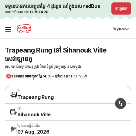
ទទួលបានការបញ្ចុះតម្លៃ 4 ដុល្លារ នៅក្នុងអេប redBus
ទាញយក
ដោយប្រើលេខកូដ:
FIRSTAPP
☰
KM
Trapeang Rung ទៅ Sihanouk Ville
សេវាឡានក្
អេបកក់សំបុត្ររថយន្តក្រុងដ៏ទុកចិត្តបំផុតក្នុងប្រទេសកម្ពុជា
ទទួលបានការបញ្ចុះតម្លៃ 50%
- ប្រើលេខកូដ៖ KHNEW
ពី
Trapeang Rung
ទៅ
Sihanouk Ville
ថ្ងៃនៃការធ្វើដំណើរ
07 Aug, 2026