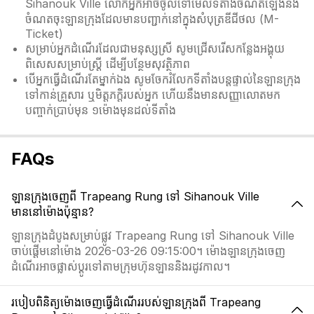
Sihanouk Ville លោកអ្នកអាចចូលទៅមើលទីតាំងចំណតឡើងនិង
ចំណតចុះឡានក្រុងដែលមានបញ្ជាក់នៅក្នុងសំបុត្រឌីជីថល (M-
Ticket)
សម្រាប់អ្នកដំណើរដែលជាមនុស្សស្រី សូមជ្រើសរើសកន្លែងអង្គុយ
ពិសេសសម្រាប់ស្ត្រី ដើម្បីបន្ថែមសុវត្ថិភាព
បើអ្នកធ្វើដំណើរតែម្នាក់ឯង សូមចែករំលែកទីតាំងបន្តផ្ទាល់នៃឡានក្រុង
ទៅកាន់គ្រួសារ ឬមិត្តភក្តិរបស់អ្នក ហើយនឹងមានសញ្ញាលោតមក
បញ្ចាក់ប្រាប់មុន ១ម៉ោងមុនដល់ទីតាំង
FAQs
ឡានក្រុងចេញពី Trapeang Rung ទៅ Sihanouk Ville
មាននៅម៉ោងប៉ុន្មាន?
ឡានក្រុងដំបូងសម្រាប់ផ្លូវ Trapeang Rung ទៅ Sihanouk Ville
ចាប់ផ្តើមនៅម៉ោង 2026-03-26 09:15:00។ ម៉ោងឡានក្រុងចេញ
ដំណើរអាចផ្លាស់ប្ដូរទៅតាមក្រុមហ៊ុនឡាននិងរដូវកាល។
របៀបពិនិត្យម៉ោងចេញធ្វើដំណើររបស់ឡានក្រុងពី Trapeang