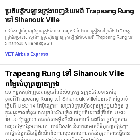
ប្រតិបត្តិករឡានក្រុងពេញនិយមពី Trapeang Rung
ទៅ Sihanouk Ville
រេដបឹស ផ្តល់ជូននូវឡានក្រុងដែលមានរហូតដល់ ២០០ គ្រឿងនៅទូទាំង ២៥ ខេត្ត
ក្រុងនៃប្រទេសកម្ពុជា។ ក្រុមហ៊ុនឡានក្រុងល្បីៗដែលមានពី Trapeang Rung ទៅ
Sihanouk Ville មានដូចជា៖
VET Airbus Express
Trapeang Rung ទៅ Sihanouk Ville
តម្លៃសំបុត្រឡានក្រុង
លោកអ្នកកំពុងព្រួយបារម្ភទៅលើសំបុត្រឡានក្រុងដែលមានតម្លៃ
ខ្ពស់ពីTrapeang Rung ទៅ Sihanouk Villeមែនទេ? តម្លៃចាប់
ផ្តើមពី USD 14 តែប៉ុណ្ណោះ។ សម្រាប់ក្រុមហ៊ុនឡានក្រុងមួយចំនួន ឬ
ក្នុងរដូវកាលកំពុងមានអ្នកដំណើរច្រើន តម្លៃអតិបរមាគឺត្រឹមតែ USD
18.00 ប៉ុណ្ណោះ។ ការកក់តាមអ៊ីនធឺណិតនៅលើ រេដបឹស ផ្តល់ជូនការ
បញ្ចុះតម្លៃបន្ថែមតាមរយៈ redDeals និងពេលមានពិធីបុណ្យផ្សេងៗ។
ការផ្លាស់ប្ដូរជើងធ្វើដំណើរនិងការលុបចោលការកក់សំបុត្រក៏អាចធ្វើបាន