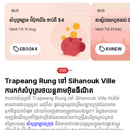
BUS
BUS
សំបុត្រឡាន អ៉ីប៊ុកឃីង ចាប់ពី $4
សន្សំបានរហូតដល់
Valid Till 31 Aug
Valid Till 31 Dec
EBOOK4
KHNEW
1/23
Trapeang Rung ទៅ Sihanouk Ville
ការកក់សំបុត្ររថយន្តតាមអ៊ិនធឺណិត
ការកក់សំបុត្រពី Trapeang Rung ទៅ Sihanouk Ville កាន់តែ
មានភាពងាយស្រួល រេដបឹស ផ្តល់ជូននូវជម្រើសឡានក្រុងដែលអាច
ទុកចិត្តបានបំផុត ដោយបំពេញតាមតម្រូវការរបស់អ្នក។ ស្វែងរកពេល
ចេញដំណើរប្រចាំថ្ងៃជាច្រើនដែលមានបំពាក់គ្រឿងបរិក្ខារគ្រប់គ្រាន់
តម្លៃសមរម្យ
សំបុត្រឡានក្រុង
និងមានភាពងាយស្រួលក្នុងរការផ្លាស់ប្ដូរ