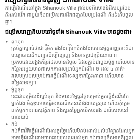
ការធ្វើដំណើរនៅក្នុង Sihanouk Ville ផ្តល់បទពិសោធន៍ដ៏សម្បូរបែប
និងរស់រវើក ជាមួយនឹងជម្រើសការដឹកជញ្ជូនបែបប្រពៃណី និងទំនើបចូល
គ្នា។
ជម្រើសពេញនិយមនៅទូទាំង Sihanouk Ville មានដូចជា៖
តុកតុក
គ្រប់គ្នាស្គាល់ថាជា រ៉ុឺម៉ក ផងដែរ រ៉ុឺម៉កបីកង់ដែលមានម៉ូតូទាញនេះគឺជា
មធ្យោបាយដឹកជញ្ជូនដ៏ល្បីល្បាញ និងមានប្រជាប្រិយភាព វា
ប្រកបដោយរង្វង់គំនូរដែលមានដំបូល ដែលភ្ជាប់ជាមួយម៉ូតូ ហើយមាន
កន្លែងអង្គុយមានផាសុកភាពសម្រាប់អ្នកដំណើរ ២ ដល់ ៤ នាក់។
វាសមស្របសម្រាប់ការធ្វើដំណើរទស្សនាកន្លែងនានា ហើយមាន
តម្លៃសមរម្យ។
ម៉ូតូឌុប
នេះជាជម្រើសដ៏ល្អបំផុត និងមានតម្លៃធូរថ្លៃសម្រាប់អ្នកធ្វើដំណើរតែ
ម្នាក់ឯង ម៉ូតូឌុបអាចធ្វើចរាចរណ៍បានយ៉ាងងាយស្រួល ហើយកុំភ្លេច
ពាក់មួកការពារសុវត្ថិភាព និងសួរតម្លៃអ្នកបើកបរផង ជាពិសេសនៅ
ពេលយប់
កង់
កង់គឺជាវិធីធ្វើដំណើរដែលធូរថ្លៃហើយមិនប៉ះពាល់ដល់បរិស្ថានដែលអ្នក
អាចធ្វើដំណើរតាមភាពងាយស្រួលរបស់អ្នក កង់ភាគច្រើនមានឱ្យជួល