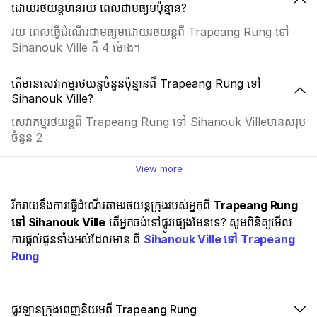
ដោយរថយន្តមានរយៈពេលជាមធ្យមប៉ុន្មាន?
រយៈពេលធ្វើដំណើរជាមធ្យមដោយរថយន្តពី Trapeang Rung ទៅ
Sihanouk Ville គឺ 4 ម៉ោង។
តើមានសេវាកម្មរថយន្តចំនួនប៉ុន្មានពី Trapeang Rung ទៅ
Sihanouk Ville?
សេវាកម្មរថយន្តពី Trapeang Rung ទៅ Sihanouk Villeមានសរុប
ចំនួន 2
View more
រីករាយនឹងការធ្វើដំណើរតាមរថយន្តក្រុងរបស់អ្នកពី
Trapeang Rung
ទៅ Sihanouk Ville
តើអ្នកចង់ទៅផ្លូវផ្សេងមែនទេ? សូមពិនិត្យមើល
ការផ្តល់ជូនទាំងអស់ដែលមាន ពី
Sihanouk Ville ទៅ Trapeang
Rung
ផ្លូវឡានក្រុងពេញនិយមពី Trapeang Rung