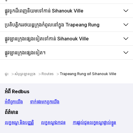
ផ្លូវទូកដ៏ពេញនិយមទៅកាន់ Sihanouk Ville
ប្រតិបត្តិកររថយន្តក្រុងកំពូលនៅក្នុង Trapeang Rung
ផ្លូវឡានក្រុងផ្សេងទៀតទៅកាន់ Sihanouk Ville
ផ្លូវឡានក្រុងផ្សេងទៀត។
ផ្ទះ
សំបុត្រឡានក្រុង
Routes
Trapeang Rung ទៅ Sihanouk Ville
អំពី Redbus
អំពី​ពួក​យើង
ទាក់ទង​មក​ពួក​យើង
ព័ត៌មាន
លក្ខខណ្ឌ និងបញ្ញត្តិ
លក្ខខណ្ឌឯកជន
ការផ្តល់ជូនលក្ខខណ្ឌផ្ទាល់ខ្លួន