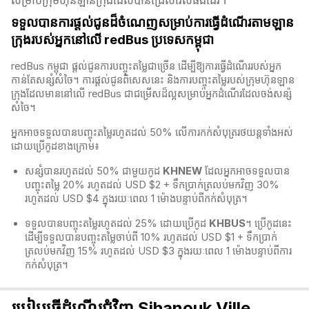
សម្រាប់ក្រុមហ៊ុនឡានក្រុងដែលបានជ្រើសរើសផងដែរ។
ទទួលបានការផ្តល់ជូនដ៏ចំណេញសម្រាប់ការធ្វើដំណើរតាមឡាន
ក្រុងរបស់អ្នកនៅលើ redBus ប្រទេសកម្ពុជា
redBus កម្ពុជា​ ផ្តល់ជូនការបញ្ចុះតម្លៃជាច្រើន ដើម្បីឱ្យការធ្វើដំណើររបស់អ្នក
កាន់តែសន្សំសំចៃ។ ការផ្តល់ជូនពិសេសនេះ និងការបញ្ចុះតម្លៃរបស់ក្រុមហ៊ុនឡាន
ក្រុងដែលមាននៅលើ redBus​ ជាជម្រើសដ៏ល្អសម្រាប់អ្នកដំណើរដែលចង់សន្ស៉
សំចៃ។
អ្នកអាចទទួលបានបញ្ចុះតម្លៃរហូតដល់ 50% លើការកក់សំបុត្ររថយន្តទាំងអស់
ដោយប្រើកូដខាងក្រោម៖
សន្សំបានរហូតដល់ 50% ជាមួយកូដ
KHNEW
ដែលអ្នកអាចទទួលបាន
បញ្ចុះតម្លៃ 20% រហូតដល់ USD $2 + ទឹកប្រាក់ត្រលប់មកវិញ 30%
រហូតដល់ USD $4 ក្នុងរយៈពេល 1 ម៉ោងបន្ទាប់ពីកក់សំបុត្រ។
ទទួលបានបញ្ចុះតម្លៃរហូតដល់ 25% ដោយប្រើកូដ
KHBUS
។ ប្រើកូដនេះ
ដើម្បីទទួលបានបញ្ចុះតម្លៃចាប់ពី 10% រហូតដល់ USD $1 + ទឹកប្រាក់
ត្រលប់មកវិញ 15% រហូតដល់ USD $3 ក្នុងរយៈពេល 1 ម៉ោងបន្ទាប់ពីការ
កក់សំបុត្រ។
របៀបធ្វើដំណើរជុំវិញ Sihanouk Ville