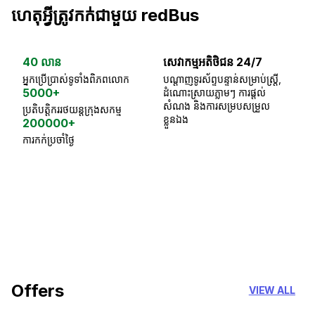
ហេតុអ្វីត្រូវកក់ជាមួយ redBus
40 លាន
សេវាកម្មអតិថិជន 24/7
ធា
អ្នកប្រើប្រាស់ទូទាំងពិភពលោក
បណ្តាញទូរស័ព្ទបន្ទាន់សម្រាប់ស្ត្រី,
ស្
5000+
ដំណោះស្រាយភ្លាមៗ ការផ្តល់
ប្
សំណង និងការសម្របសម្រួល
ប្រតិបត្តិកររថយន្តក្រុងសកម្ម
ខ្លួនឯង
200000+
ការកក់ប្រចាំថ្ងៃ
18 Years of experience
you can trust
Offers
VIEW ALL