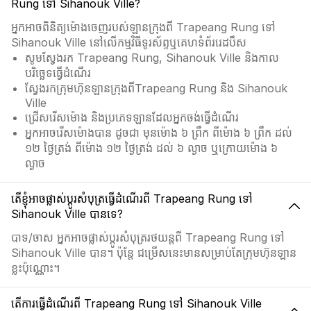
Rung ទៅ Sihanouk Ville?
អ្នកអាចពិនិត្យម៉ោងចេញរបស់ឡានក្រុងពី Trapeang Rung ទៅ
Sihanouk Ville នៅលើកម្មវិធីទូរស័ព្ទឬគេហទំព័ររេដបឹស
សូមស្វែងរក Trapeang Rung, Sihanouk Ville និងកាល
បរិច្ឆេទធ្វើដំណើរ
ស្វែងរកក្រុមហ៊ុនឡានក្រុងពីTrapeang Rung និង Sihanouk
Ville
ជ្រើសរើសម៉ោង និងប្រភេទឡានដែលអ្នកចង់ធ្វើដំណើរ
អ្នកអាចរើសម៉ោងបាន ដូចជា មុនម៉ោង ៦ ព្រឹក ពីម៉ោង ៦ ព្រឹក ដល់
១២ ថ្ងៃត្រង់ ពីម៉ោង ១២ ថ្ងៃត្រង់ ដល់ ៦ ល្ងាច ឬក្រោយម៉ោង ៦
ល្ងាច
តើខ្ញុំអាចផ្លាស់ប្ដូរសំបុត្រធ្វើដំណើរពី Trapeang Rung ទៅ
Sihanouk Ville បានទេ?
បាទ/ចាស អ្នកអាចផ្លាស់ប្ដូរសំបុត្ររថយន្តពី Trapeang Rung ទៅ
Sihanouk Ville បាន។ ប៉ុន្តែ ជម្រើសនេះមានសម្រាប់តែក្រុមហ៊ុនឡាន
ខ្លះប៉ុណ្ណោះ។
តើការធ្វើដំណើរពី Trapeang Rung ទៅ Sihanouk Ville