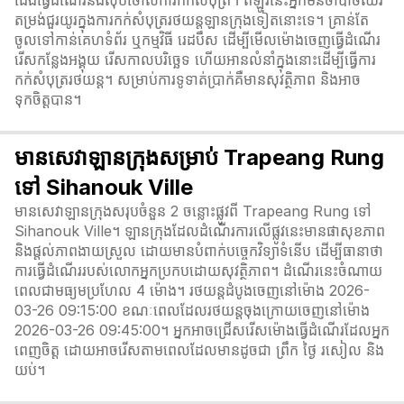
ជើងធ្វើដំណើរនឹងលុបចោលការកក់សំបុត្រ។ ឥឡូវនេះអ្នកមិនចាំបាច់ឈរ
តម្រង់ជួរយូរក្នុងការកក់សំបុត្ររថយន្តឡានក្រុងទៀតនោះទេ។ គ្រាន់តែ
ចូលទៅកាន់គេហទំព័រ ឬកម្មវិធី រេដបឹស ដើម្បីមើលម៉ោងចេញធ្វើដំណើរ
រើសកន្លែងអង្គុយ រើសកាលបរិច្ឆេទ ហើយអានលំនាំក្នុងនោះដើម្បីធ្វើការ
កក់សំបុត្ររថយន្ត។ សម្រាប់ការទូទាត់ប្រាក់គឺមានសុវត្ថិភាព និងអាច
ទុកចិត្តបាន។
មានសេវាឡានក្រុងសម្រាប់ Trapeang Rung
ទៅ Sihanouk Ville
មានសេវាឡានក្រុងសរុបចំនួន 2 ចន្លោះផ្លូវពី Trapeang Rung ទៅ
Sihanouk Ville។ ឡានក្រុងដែលដំណើរការលើផ្លូវនេះមានផាសុខភាព
និងផ្តល់ភាពងាយស្រួល ដោយមានបំពាក់បច្ចេកវិទ្យាទំនើប ដើម្បីធានាថា
ការធ្វើដំណើររបស់លោកអ្នកប្រកបដោយសុវត្ថិភាព។ ដំណើរនេះចំណាយ
ពេលជាមធ្យមប្រហែល 4 ម៉ោង។ រថយន្តដំបូងចេញនៅម៉ោង 2026-
03-26 09:15:00 ខណៈពេលដែលរថយន្តចុងក្រោយចេញនៅម៉ោង
2026-03-26 09:45:00។ អ្នកអាចជ្រើសរើសម៉ោងធ្វើដំណើរដែលអ្នក
ពេញចិត្ត ដោយអាចរើសតាមពេលដែលមានដូចជា ព្រឹក ថ្ងៃ រសៀល និង
យប់។