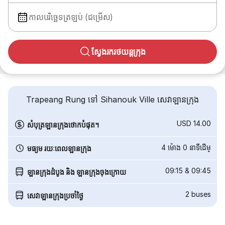
កាលបរិច្ឆេទត្រឡប់ (ជម្រើស)
ស្វែងរករថយន្តក្រុង
Trapeang Rung ទៅ Sihanouk Ville សេវាឡានក្រុង
USD 14.00
សំបុត្រឡានក្រុងថោកបំផុត។
4 ម៉ោង 0 នាទី​ដើម្
មធ្យម រយៈពេលឡានក្រុង
09:15
&
09:45
ឡានក្រុងដំបូង និង ឡានក្រុងចុងក្រោយ
2
buses
សេវាឡានក្រុងប្រចាំថ្ងៃ