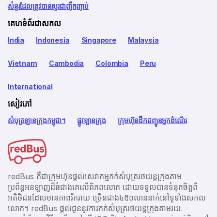
សំនួរដែលត្រូវបានសួរជាញឹកញាប់
គេហទំព័រជាសកល
India
Indonesia
Singapore
Malaysia
Vietnam
Cambodia
Colombia
Peru
International
សៀវភៅ
សំបុត្រឡានក្រុងកម្ពុជា។
ផ្លូវឡានក្រុង
ក្រុមហ៊ុនដឹកជញ្ជូនអ្នកដំណើរ
redBus គឺជាក្រុមហ៊ុនផ្តល់សេវាកម្មកក់សំបុត្ររថយន្តក្រុងតាម
ប្រព័ន្ធអនឡាញដ៏ធំជាងគេលើពិភពលោក ដោយទទួលបានទំនុកចិត្តពី
អតិថិជនដែលមានភាពរីករាយ ច្រើនជាង​៤៥០លាននាក់នៅទូទាំងសកល
លោក។ redBus ផ្ដល់ជូននូវការកក់សំបុត្ររថយន្តក្រុងតាមរយៈ